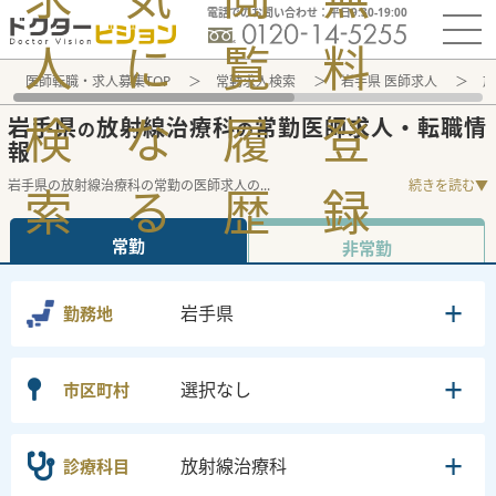
電話でのお問い合わせ：平日9:30-19:00
人
に
覧
料
医師転職・求人募集TOP
常勤求人検索
岩手県 医師求人
放
検
な
履
登
岩手県
放射線治療科
常勤医師求人・転職情
の
の
報
岩手県の放射線治療科の常勤の医師求人の
...
続きを読む▼
索
る
歴
録
常勤
非常勤
岩手県
勤務地
選択なし
市区町村
放射線治療科
診療科目