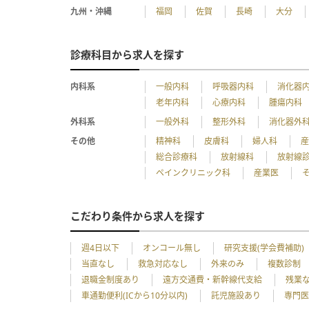
九州・沖縄
福岡
佐賀
長崎
大分
診療科目から求人を探す
内科系
一般内科
呼吸器内科
消化器
老年内科
心療内科
腫瘍内科
外科系
一般外科
整形外科
消化器外
その他
精神科
皮膚科
婦人科
総合診療科
放射線科
放射線
ペインクリニック科
産業医
こだわり条件から求人を探す
週4日以下
オンコール無し
研究支援(学会費補助)
当直なし
救急対応なし
外来のみ
複数診制
退職金制度あり
遠方交通費・新幹線代支給
残業
車通勤便利(ICから10分以内)
託児施設あり
専門医