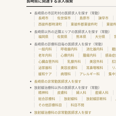
長崎県に関連する求人検索
長崎県の市区町村の医師求人を探す（常勤）
長崎市
佐世保市
島原市
諫早市
西彼杵郡時津町
東彼杵郡東彼杵町
東彼
長崎県以外の近隣エリアの医師求人を探す（常勤）
福岡県
佐賀県
熊本県
大分県
長崎県の診療科目毎の医師求人を探す（常勤）
一般内科
呼吸器内科
消化器内科
糖
老年内科
心療内科
腫瘍内科
感染症
心臓血管外科
乳腺外科
美容外科
肛
泌尿器科
美容皮膚科
耳鼻咽喉科
リ
緩和ケア
病理科
アレルギー科
集中
長崎県の非常勤医師求人を探す
放射線治療科以外の医師求人を探す（常勤）
精神科
皮膚科
婦人科
産婦人科
総合診療科
放射線科
放射線診断科
その他診療科目
科目不問
放射線治療科の非常勤医師求人を探す