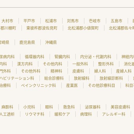
大村市
平戸市
松浦市
対馬市
壱岐市
五島市
杵郡川棚町
東彼杵郡波佐見町
北松浦郡小値賀町
北松浦郡佐々
宮崎県
鹿児島県
沖縄県
尿病内科
循環器内科
腎臓内科
内分泌・代謝内科
神経内
内科
漢方内科
その他内科
一般外科
整形外科
消化
門外科
その他外科
精神科
皮膚科
婦人科
産婦人科
ハビリテーション科
総合診療科
放射線科
放射線診断科
治療科
ペインクリニック科
産業医
その他診療科目
科目
麻酔科
小児科
眼科
救急科
泌尿器科
美容皮膚科
人工透析
リウマチ科
緩和ケア
病理科
アレルギー科