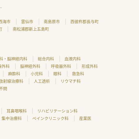
西海市
雲仙市
南島原市
西彼杵郡長与町
町
南松浦郡新上五島町
科・脳神経内科
総合内科
血液内科
器外科
脳神経外科
呼吸器外科
形成外科
麻酔科
小児科
眼科
救急科
放射線治療科
人工透析
リウマチ科
不問
耳鼻咽喉科
リハビリテーション科
集中治療科
ペインクリニック科
産業医