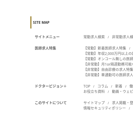
SITE MAP
サイトメニュー
常勤求人検索
非常勤求人
医師求人特集
【常勤】新着医師求人特集
【常勤】年収2,000万円以上
【常勤】オンコール無しの医
【非常勤】月1or隔週勤務可
【非常勤】自由診療の求人特
【非常勤】車通勤可の医師求
ドクタービジョン＋
TOP
コラム
新着
お役立ち資料
動画・ウェ
このサイトについて
サイトマップ
求人掲載・
情報セキュリティポリシー