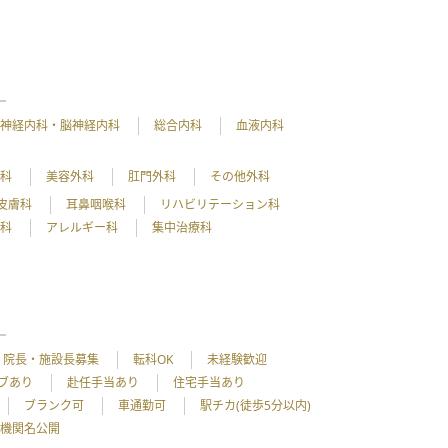
神経内科・脳神経内科
総合内科
血液内科
外科
美容外科
肛門外科
その他外科
皮膚科
耳鼻咽喉科
リハビリテーション科
理科
アレルギー科
集中治療科
院長・施設長募集
転科OK
未経験歓迎
ブあり
赴任手当あり
住宅手当あり
ブランク可
車通勤可
駅チカ(徒歩5分以内)
機関名公開