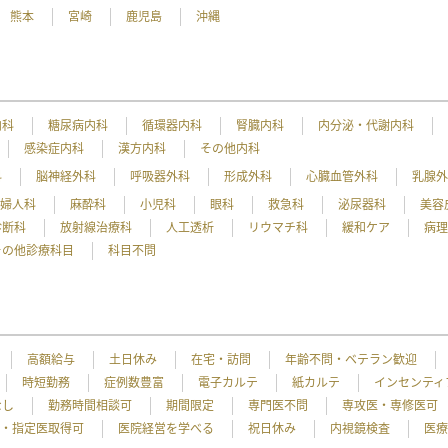
熊本
宮崎
鹿児島
沖縄
内科
糖尿病内科
循環器内科
腎臓内科
内分泌・代謝内科
感染症内科
漢方内科
その他内科
科
脳神経外科
呼吸器外科
形成外科
心臓血管外科
乳腺
産婦人科
麻酔科
小児科
眼科
救急科
泌尿器科
美容
診断科
放射線治療科
人工透析
リウマチ科
緩和ケア
病
その他診療科目
科目不問
高額給与
土日休み
在宅・訪問
年齢不問・ベテラン歓迎
時短勤務
症例数豊富
電子カルテ
紙カルテ
インセンティ
なし
勤務時間相談可
期間限定
専門医不問
専攻医・専修医可
・指定医取得可
医院経営を学べる
祝日休み
内視鏡検査
医療