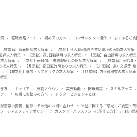
検索
転職攻略ノート
初めての方へ
コンサルタント紹介
よくあるご質
【非常勤】新着医師求人特集
【常勤】秋入職×働きやすい環境の医師求人特集
の医師求人特集
【常勤】週3日勤務可の求人特集
【常勤】自由診療の求人特集
師求人特集
【常勤】転科OK・未経験歓迎の医師求人特集
【非常勤】高給与
能な求人特集
【非常勤】宿日直許可ありの求人特集
【非常勤】遠方交通費･
集
【非常勤】健診・人間ドックの求人特集
【非常勤】内視鏡検査の求人特集
人特集
働き方
キャリア
転職ノウハウ
業界動向
医療知識
スキルアップ
ビナー
転職にお悩みの方へ
ドクタービジョン＋とは
登録情報の変更、削除・その他のお問い合わせ
当社に関するご意見・ご要望・苦
ソーシャルメディアポリシー
カスタマーハラスメントに関する方針
利用規