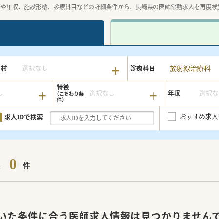
地や年収、施設形態、診療科目などの詳細条件から、長崎県の医師常勤求人を再度検
放射線治療科
町村
選択なし
診療科目
特徴
し
選択なし
年収
選択な
おすすめ求人
求人IDで検索
0
果
件
いた条件に合う医師求人情報は見つかりません