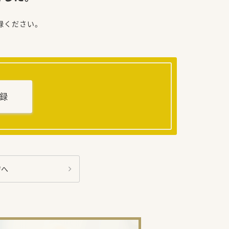
録ください。
録
ジへ