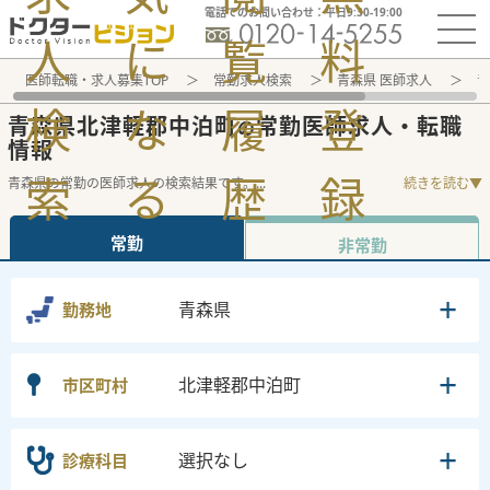
電話でのお問い合わせ：平日9:30-19:00
人
に
覧
料
医師転職・求人募集TOP
常勤求人検索
青森県 医師求人
青
検
な
履
登
青森県北津軽郡中泊町
常勤医師求人・転職
の
情報
索
る
歴
録
青森県の常勤の医師求人の検索結果です。
...
続きを読む▼
常勤
非常勤
青森県
勤務地
北津軽郡中泊町
市区町村
選択なし
診療科目