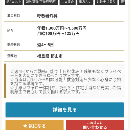
週4日以下
研究支援(学会費補助)
土日休み
紙カルテ
赴任手当あり
住宅
呼吸器外科
募集科目
年収1,300万円～1,500万円
給与
月給108万円～125万円
週4～5日
勤務日数
福島県 郡山市
勤務地
☆週4日からご勤務可能で土日祝休み！残業もなくプライベ
ートを大切にできるゆったり求人です。
☆当直は月1回から相談可能！救急対応も少なく心身に余裕
を持てる環境です。
☆手厚いフォロー体制や、託児所・住宅手当など充実した福
利厚生で安心して長く働ける求人です。
★☆コンサルタントからのメッセージ★☆
院長はエネルギッシュでリーダーシップがあり、風通しの良
い良好な人間関係が築かれています。
詳細を見る
現在は紙カルテですが、2027年3月に電子カルテへの移行を
予定しており、さらなる業務効率化が期待できます。
新しい体制づくりに貢献していただける、お人柄重視の採用
この求人に
を行っております。
気になる
問い合わせる