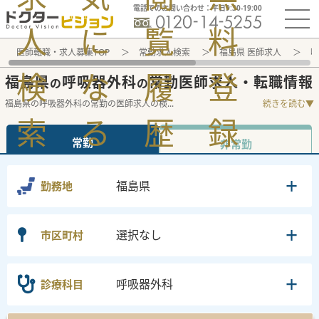
電話でのお問い合わせ：平日9:30-19:00
人
に
覧
料
医師転職・求人募集TOP
常勤求人検索
福島県 医師求人
呼
検
な
履
登
福島県
呼吸器外科
常勤医師求人・転職情報
の
の
福島県の呼吸器外科の常勤の医師求人の検
...
続きを読む▼
索
る
歴
録
常勤
非常勤
福島県
勤務地
選択なし
市区町村
呼吸器外科
診療科目