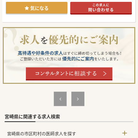
■ご年齢や専門医資格等は不問であり、ベテランの先生方も
この求人に
これまでの経験を存分に活かせる環境が整っております。
気になる
問い合わせる
【募集背景】
■現在、地域の皆様からのご依頼が急増しており、訪問診療
の集患状況が好調に推移している事から体制強化のために募
集をしております。
■多くの患者様へより質の高い医療を安定的にお届けするた
め、新たな病院の核としてご勤務いただける医師を募集して
おります。
■今年の秋からのご入職も歓迎しており、地域の医療体制を
共に支えてくださる熱意ある先生をお待ちしております。
【具体的な医療機関情報】
■宮崎県都城市に位置する地域密着型の医療機関であり、地
域住民の皆様から厚い信頼を寄せられております。
■県外から赴任される医師へのサポート体制も万全であり、
赴任手当や住宅手当の支給制度をご用意しております。
■業務の効率化を図るために電子カルテを導入しており、
日々の診療記録も非常にスムーズに行っていただくことが可
能です。
♯秋入職可
#秋入職可
宮崎県に関連する求人検索
宮崎県の市区町村の医師求人を探す