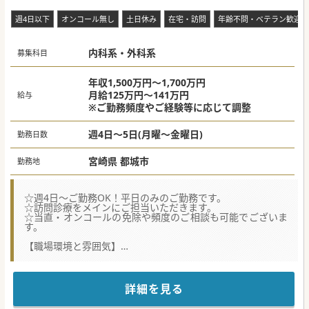
ご活躍いただけます。
週4日以下
オンコール無し
土日休み
在宅・訪問
年齢不問・ベテラン歓迎
内科系・外科系
募集科目
年収1,500万円～1,700万円
月給125万円～141万円
給与
※ご勤務頻度やご経験等に応じて調整
週4日～5日(月曜～金曜日)
勤務日数
宮崎県 都城市
勤務地
☆週4日～ご勤務OK！平日のみのご勤務です。
☆訪問診療をメインにご担当いただきます。
☆当直・オンコールの免除や頻度のご相談も可能でございま
す。
【職場環境と雰囲気】
■患者様やスタッフとの良好なコミュニケーションを大切に
しており、チーム医療を重要視したご勤務環境がございま
す。
■平日のみの週4日勤務からご相談が可能で、ワークライフ
詳細を見る
バランスを重視した働き方を希望する方には最適な環境で
す。