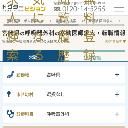
電話でのお問い合わせ：平日9:30-19:00
人
に
覧
料
医師転職・求人募集TOP
常勤求人検索
宮崎県 医師求人
呼
検
な
履
登
宮崎県
呼吸器外科
常勤医師求人・転職情報
の
の
宮崎県の呼吸器外科の常勤の医師求人の検
...
続きを読む▼
索
る
歴
録
常勤
非常勤
宮崎県
勤務地
選択なし
市区町村
呼吸器外科
診療科目