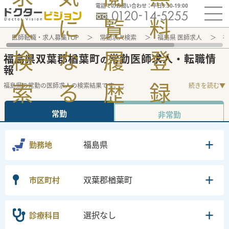
電話でのお問い合わせ：平日9:30-19:00
人
に
覧
料
医師転職・求人募集TOP
常勤求人検索
福島県 医師求人
福
検
な
履
登
福島県双葉郡楢葉町
常勤医師求人・転職情
の
報
索
る
歴
録
福島県の常勤の医師求人の検索結果です。
...
続きを読む▼
常勤
非常勤
福島県
勤務地
双葉郡楢葉町
市区町村
選択なし
診療科目