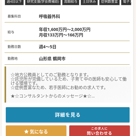
週4日以下
研究支援(学会費補助)
高額給与
土日休み
症例数豊富
電子カ
呼吸器外科
募集科目
年収1,600万円～2,000万円
給与
月収133万円～166万円
週4～5日
勤務日数
山形県 鶴岡市
勤務地
☆地方公務員としてのご勤務となります。
☆託児所が完備しているため、子育て中の医師も安心して働
ける環境です。
☆症例豊富なため、若手医師にお勧めの求人です。
★☆コンサルタントからのメッセージ★☆
創立100周年を迎えた歴史と伝統のある病院で、各科目の常
勤医師を募集しております。
医師公舎(3LDK)も完備しております!!
様々な症例を積むことが出来ますので、スキルアップしたい
詳細を見る
方におすすめです。
#秋入職可
この求人に
気になる
問い合わせる