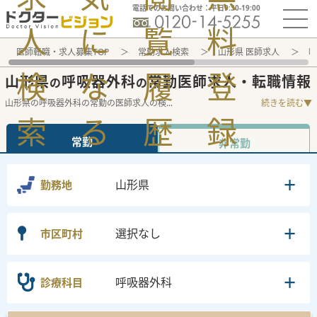
電話でのお問い合わせ：平日9:30-19:00
人
に
覧
料
医師転職・求人募集TOP
常勤求人検索
山形県 医師求人
呼
検
な
履
登
山形県
呼吸器外科
常勤医師求人・転職情報
の
の
山形県の呼吸器外科の常勤の医師求人の検
...
続きを読む▼
索
る
歴
録
常勤
非常勤
山形県
勤務地
選択なし
市区町村
呼吸器外科
診療科目