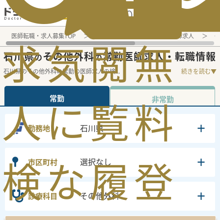
電話でのお問い合わせ：平日9:30-19:00
医師転職・求人募集TOP
常勤求人検索
石川県 医師求人
そ
求
気
閲
無
石川県
その他外科
常勤医師求人・転職情報
の
の
石川県のその他外科の常勤の医師求人の検
...
続きを読む▼
常勤
非常勤
人
に
覧
料
石川県
勤務地
検
な
履
登
選択なし
市区町村
その他外科
診療科目