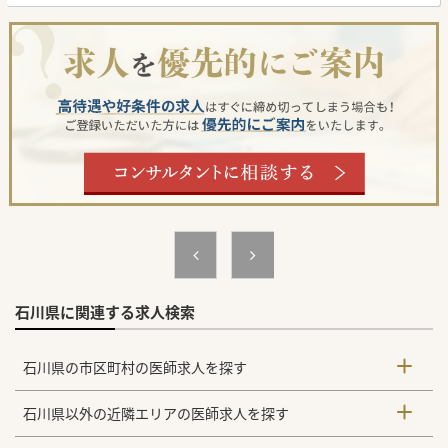
■勤務時間内で併設した特別養護老人ホームにおける健康診
察も、嘱託医が出務日以外の日程でお願いする場合がござい
ます。
■オンコール対応はお願いしておりますが、看護師はできる
だけコールを減らしたい意向ですので、実際の件数は少ない
です。
【医療機関情報】
■グループ法人として、北陸エリアに医療機関、特別養護老
人ホーム、介護老人保健施設等を運営しております。
■特別養護老人ホームが併設されているため、介護老人保健
施設には終末期の入居様はおらず、お看取りはほぼありませ
ん。
■入所定員100名未満の施設ですが、常勤の介護スタッフが
多く配置されており、急な呼び出しも少なく穏やかな環境で
す。
石川県に関連する求人検索
石川県の市区町村の医師求人を探す
石川県以外の近隣エリアの医師求人を探す