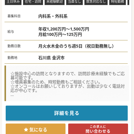
土日休み
在宅・訪問
未経験歓迎
当直なし
救急対応なし
時短勤務
電
内科系・外科系
募集科目
年収1,200万円～1,500万円
給与
月給100万円～125万円
月火水木金のうち週5日（祝日勤務無し）
勤務日数
石川県 金沢市
勤務地
☆施設中心の訪問となりますので、訪問診療未経験でもご応
募可能です。
☆増員募集のため、時短勤務もご相談ください。
☆オンコールはお願いしておりますが、出動は少なく電話対
応が中心です。
【募集背景】
■現在、常勤医師3名の体制で診療を行っておりますが、今
後の法人展開を見据えて増員募集となります。
■在宅医療に関心があれば、訪問診療の従事経験は不問で
詳細を見る
す。高齢者の全身管理の経験があれば科目も不問です。
■オンコールは常勤医師で分担しておりますので、6～7回/
月受け持ちをお願いできる先生を歓迎しております。
この求人に
気になる
問い合わせる
【業務内容】