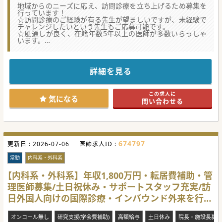
地域からのニーズに応え、訪問診療を立ち上げるため募集を
行っています！
☆訪問診療のご経験が有る先生が望ましいですが、未経験で
チャレンジしたいという先生もご応募可能です。
☆風通しが良く、在籍年数5年以上の医師が多数いらっしゃ
います。
☆定年は無く、40代～80代の幅広い年代の医師が活躍されて
おります。
★☆コンサルタントからのメッセージ★☆
詳細を見る
一般から、地域包括・回復期・療養と幅広い病床を有する病
院です。
業務割合や、勤務日数、夜間対応等のご相談も随時承ってお
この求人に
ります。
気になる
問い合わせる
お気軽にお問い合わせください。
#秋入職可
674797
更新日 :
2026-07-06
医師求人ID :
常勤
内科系・外科系
【内科系・外科系】年収1,800万円・転居費補助・管
理医師募集/土日祝休み・サポートスタッフ充実/訪
日外国人向けの国際診療・インバウンド外来を行う
クリニックです
オンコール無し
研究支援(学会費補助)
高額給与
土日休み
院長・施設長募集