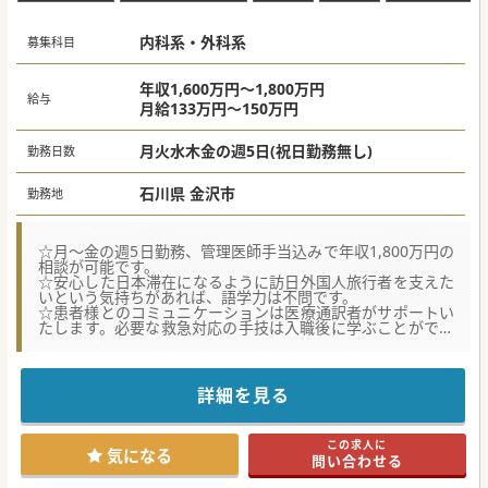
内科系・外科系
募集科目
年収1,600万円～1,800万円
給与
月給133万円～150万円
月火水木金の週5日(祝日勤務無し)
勤務日数
石川県 金沢市
勤務地
☆月～金の週5日勤務、管理医師手当込みで年収1,800万円の
相談が可能です。
☆安心した日本滞在になるように訪日外国人旅行者を支えた
いという気持ちがあれば、語学力は不問です。
☆患者様とのコミュニケーションは医療通訳者がサポートい
たします。必要な救急対応の手技は入職後に学ぶことができ
ます。
【募集背景】
■観光地を中心に日本全国で増加している訪日外国人旅行者
詳細を見る
が、適切に医療を受けることができるクリニックを開院いた
します。
■東京都、京都府、沖縄県、福岡県と全国に展開しており、
この求人に
今回は石川県金沢市の繁華エリアに開院を予定しておりま
気になる
問い合わせる
す。
■2026年度中の新規開院を目指しており、入職時期はご相談