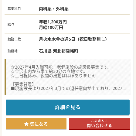
■石川県に関わらず、全国のクリニックをオンラインで結ぶ
ことで、外来対応数の平準化を目指していきたいと考えてい
内科系・外科系
ます。
募集科目
■日本における医療や社会的な課題の解決に積極的に取り組
み、変化を恐れない柔軟な姿勢の先生を歓迎しています。
年収1,200万円
給与
月給100万円
月火水木金の週5日（祝日勤務無し）
勤務日数
石川県 河北郡津幡町
勤務地
☆2027年4月入職可能。老健施設の施設長募集です。
☆金沢市内から車で約30分の立地です。
☆土日祝休み、夜間の出動はほぼありません
【募集背景】
■現施設長より2027年3月での退任意向が出ており、2027年
4月からご入職いただける後任施設長の募集となります。
■高齢者の全身管理の経験があれば、施設長としてのご経験
や老健施設でのご勤務経験が無くてもご応募いただけます。
■法人としての定年は60歳、再雇用70歳と定めております
詳細を見る
が、ご健康であれば定年を超えたご年齢でもご応募いただけ
ます。
この求人に
【業務内容】
気になる
問い合わせる
■老健施設の入所者の回診、処方がメインとなりますが、施
設長として会議参加や主治医意見書作成等の業務もございま
す。