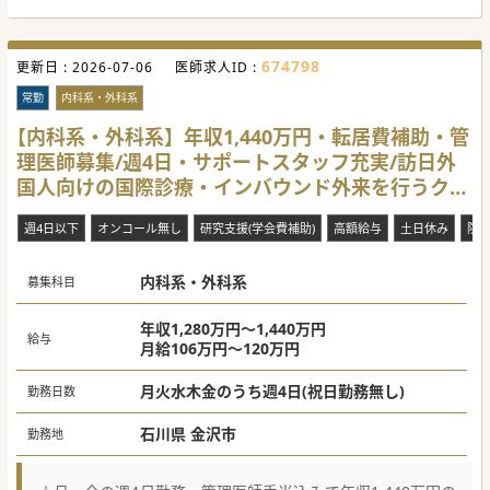
可能です。クリニックを一から創り上げていく楽しみが味わ
えます。
【業務内容】
674798
更新日 :
■訪日外国人旅行者を対象とした外来診療や滞在先ホテル等
2026-07-06
医師求人ID :
とオンラインによる診療や往診などをお願いします。
■軽症の患者様がほとんどですが、内科・外科の1次救急対
常勤
内科系・外科系
応も想定し、ナートなどの手技は入職後に学ぶことができま
す。
【内科系・外科系】年収1,440万円・転居費補助・管
■検査が必要な患者様や重症度が高い患者様は連携先病院が
理医師募集/週4日・サポートスタッフ充実/訪日外
ございますので、そちらに紹介・搬送指示を出していただき
ます。
国人向けの国際診療・インバウンド外来を行うクリ
【医療機関情報】
ニックです
■全国に連携医療法人をもち、複数のクリニックを運営して
週4日以下
オンコール無し
研究支援(学会費補助)
高額給与
土日休み
院
おります。経営面は専門部門があり、臨床に専念いただけま
す。
■石川県に関わらず、全国のクリニックをオンラインで結ぶ
内科系・外科系
ことで、外来対応数の平準化を目指していきたいと考えてい
募集科目
ます。
■日本における医療や社会的な課題の解決に積極的に取り組
み、変化を恐れない柔軟な姿勢の先生を歓迎しています。
年収1,280万円～1,440万円
給与
月給106万円～120万円
月火水木金のうち週4日(祝日勤務無し)
勤務日数
石川県 金沢市
勤務地