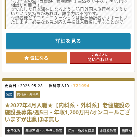
☆月～金の週4日勤務、管理医師手当込みで年収1,440万円の
相談が可能です。
☆安心した日本滞在になるように訪日外国人旅行者を支えた
いという気持ちがあれば、語学力は不問です。
☆患者様とのコミュニケーションは医療通訳者がサポートい
たします。必要な救急対応の手技は入職後に学ぶことができ
ます。
【募集背景】
■観光地を中心に日本全国で増加している訪日外国人旅行者
詳細を見る
が、適切に医療を受けることができるクリニックを開院いた
します。
■東京都、京都府、沖縄県、福岡県と全国に展開しており、
この求人に
今回は石川県金沢市の繁華エリアに開院を予定しておりま
気になる
問い合わせる
す。
■2026年度中の新規開院を目指しており、入職時期は相談可
能です。クリニックを一から創り上げていく楽しみが味わえ
ます。
【業務内容】
721094
更新日 :
■訪日外国人旅行者を対象とした外来診療や滞在先ホテル等
2026-05-28
医師求人ID :
とオンラインによる診療や往診などをお願いします。
■軽症の患者様がほとんどですが、内科・外科の1次救急対
常勤
内科系・外科系
応も想定し、ナートなどの手技は入職後に学ぶことができま
す。
★2027年4月入職★【内科系・外科系】老健施設の
■夜間対応などはなく日中のみの勤務となり、土日祝はご希
施設長募集/週5日・年収1,200万円/オンコールござ
望がなければお休みを想定しております。
いますが出動ほぼ無し
【医療機関情報】
■全国に連携医療法人をもち、複数のクリニックを運営して
おります。経営面は専門部門があり、臨床に専念いただけま
土日休み
年齢不問・ベテラン歓迎
院長・施設長募集
未経験歓迎
当直なし
す。