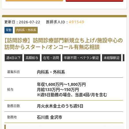
■訪問先は施設中心ですが、居宅にも訪問を行っておりま
す。看護師が運転する往診車で2名体制で訪問診療を行って
おります。
■午後の時間は臨時往診の対応がメインになるため、携帯が
つながればご自宅などクリニック外での勤務も相談可能で
491549
更新日 :
す。
2026-07-22
医師求人ID :
■オンコールは1stコールは事務スタッフが担当しており、
2ndコール対応となります。呼び出しは0～2件/回と少ないで
常勤
内科系・外科系
す。
【訪問診療】訪問診療部門新規立ち上げ/施設中心の
【医療機関情報】
訪問からスタート/オンコール有無応相談
■2021年より金沢市内にて訪問診療クリニックを運営してお
ります。グループ法人含め複数のクリニックを展開しており
ます。
週4日以下
高額給与
在宅・訪問
年齢不問・ベテラン歓迎
未経験歓迎
当
■承継等によるクリニックの展開も構想しており、将来的に
ご専門やご経験に合わせて働き方を変えることも可能です。
■開業を目指している、管理医師にチャレンジしてみたいな
ど、医療経営に関心がある先生も歓迎しております。
内科系・外科系
募集科目
#秋入職可
年収1,600万円～1,800万円
月給133万円～150万円
給与
※週5日勤務の場合、当直4回/月を含む
月火水木金土のうち週5日
勤務日数
石川県 金沢市
勤務地