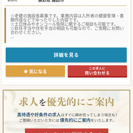
☆老健の施設長募集です。業務内容は入所者の健康管理・書
類作成などでゆったりした内容です。
☆土日休みやオンコール免除に関するご相談も可能です。
☆赴任手当や住宅手当の相談も可能なので、ご気軽にお問い
合わせください。
【募集背景】
■老健施設における、後任施設長の募集です。
■土曜日休みや、土曜日は午前のみ勤務等、先生のご希望が
あれば調整も可能です。
詳細を見る
■急性期のような慌ただしさとは無縁の環境で、これまでの
ご経験を活かし、ゆったりとご勤務いただけます。
この求人に
【業務内容】
気になる
問い合わせる
■業務は入所者様（定員100名）の健康管理や書類作成が中
心です。
■救急対応は無し、オンコール対応に関しては相談可能で
す。
■協力病院も付近に2ヵ所あり、セラピストも多く在籍して
いるため周囲との連携がスムーズです。
【医療機関情報】
■定員は入所、通院それぞれ100人となっており、現在の入
所人数は短期入所20人、認知症40人程度です。
■医師・看護師・理学療法士・介護士等のチームケアで患者
様の自立と家庭復帰を目指しています。
■赴任手当や住宅手当も検討可能ですので、県外居住者の方
もお気軽にお問い合わせください。