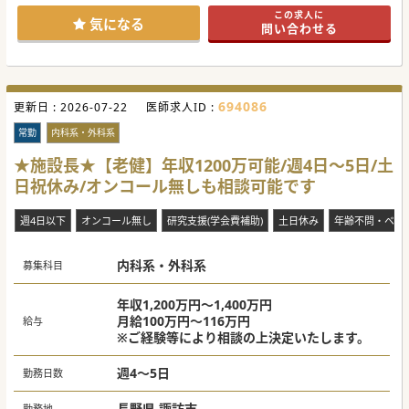
気になる方はお気軽にお問い合わせください。
この求人に
気になる
問い合わせる
#秋入職可
694086
更新日 :
2026-07-22
医師求人ID :
常勤
内科系・外科系
★施設長★【老健】年収1200万可能/週4日～5日/土
日祝休み/オンコール無しも相談可能です
週4日以下
オンコール無し
研究支援(学会費補助)
土日休み
年齢不問・ベテ
内科系・外科系
募集科目
年収1,200万円～1,400万円
月給100万円～116万円
給与
※ご経験等により相談の上決定いたします。
週4～5日
勤務日数
長野県 諏訪市
勤務地