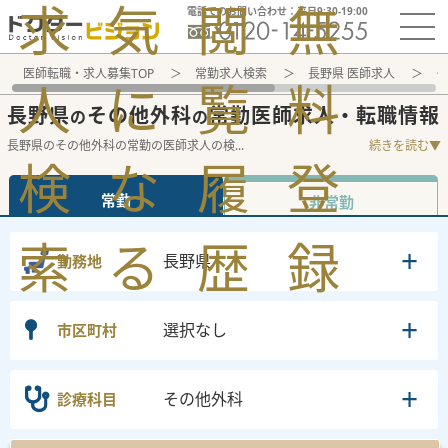
求
気
閲
無
電話でのお問い合わせ：平日9:30-19:00
医師転職・求人募集TOP
常勤求人検索
長野県 医師求人
そ
人
に
覧
料
長野県
その他外科
常勤医師求人・転職情報
の
の
長野県のその他外科の常勤の医師求人の検
...
続きを読む▼
検
な
履
登
常勤
非常勤
索
る
歴
録
長野県
勤務地
選択なし
市区町村
その他外科
診療科目