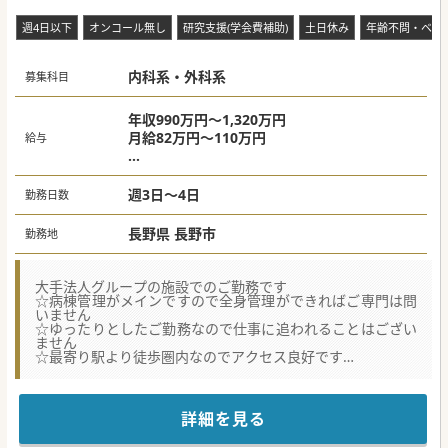
週4日以下
オンコール無し
研究支援(学会費補助)
土日休み
年齢不問・ベテ
内科系・外科系
募集科目
年収990万円～1,320万円
月給82万円～110万円
給与
週3日（週1回当直有）：1,110万円
週4日（週1回当直有）：1,440万円
週3日～4日
勤務日数
長野県 長野市
勤務地
大手法人グループの施設でのご勤務です
☆病棟管理がメインですので全身管理ができればご専門は問
いません
☆ゆったりとしたご勤務なので仕事に追われることはござい
ません
☆最寄り駅より徒歩圏内なのでアクセス良好です
★☆コンサルタントからのメッセージ★☆
介護医療院、老人保健施設での病棟管理のお仕事です。
比較的落ち着いた患者様が多いのでゆったりとご勤務いただ
詳細を見る
けます。
勤務日数や曜日は相談可能です。