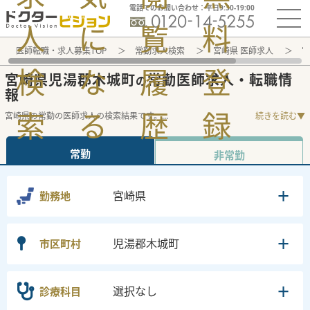
電話でのお問い合わせ：平日9:30-19:00
人
に
覧
料
医師転職・求人募集TOP
常勤求人検索
宮崎県 医師求人
宮
検
な
履
登
宮崎県児湯郡木城町
常勤医師求人・転職情
の
報
索
る
歴
録
宮崎県の常勤の医師求人の検索結果です。
...
続きを読む▼
常勤
非常勤
宮崎県
勤務地
児湯郡木城町
市区町村
選択なし
診療科目