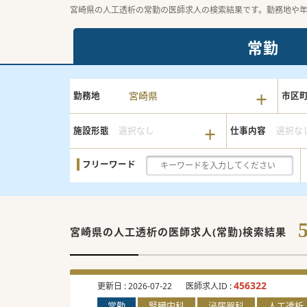
宮崎県の人工透析の常勤の医師求人の検索結果です。勤務地や
常勤
宮崎県
勤務地
市区
施設形態
選択なし
仕事内容
選択な
フリーワード
宮崎県の人工透析の
医師求人(常勤)検索結果
456322
更新日 :
2026-07-22
医師求人ID :
常勤
腎臓内科
泌尿器科
人工透析