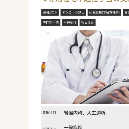
週4日以下
オンコール無し
研究支援(学会費補助)
高
専門医不問
車通勤可
祝日休み
腎臓内科、人工透析
募集科目
一般病院