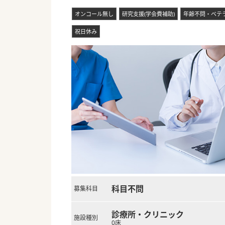
オンコール無し
研究支援(学会費補助)
年齢不問・ベテ
祝日休み
科目不問
募集科目
診療所・クリニック
施設種別
0床