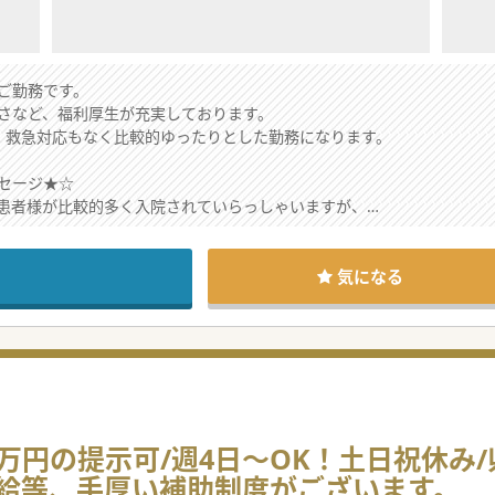
ご勤務です。
さなど、福利厚生が充実しております。
、救急対応もなく比較的ゆったりとした勤務になります。
セージ★☆
患者様が比較的多く入院されていらっしゃいますが、
割を果たし地域に根差した医療を展開されております。
くださる先生を募集しております。
となっており、また非常勤でのご勤務相談も可能ですので、
気になる
0万円の提示可/週4日～OK！土日祝休み
給等、手厚い補助制度がございます。