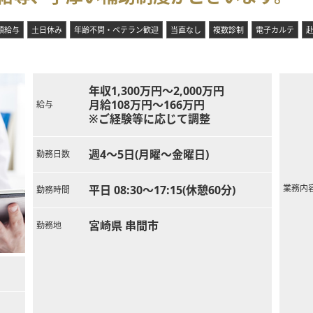
額給与
土日休み
年齢不問・ベテラン歓迎
当直なし
複数診制
電子カルテ
年収1,300万円～2,000万円
月給108万円～166万円
給与
※ご経験等に応じて調整
週4～5日(月曜～金曜日)
勤務日数
平日 08:30～17:15(休憩60分)
業務内
勤務時間
宮崎県 串間市
勤務地