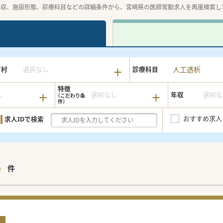
年収、施設形態、診療科目などの詳細条件から、宮崎県の医師常勤求人を再度検索し
人工透析
町村
選択なし
診療科目
特徴
し
選択なし
年収
選択な
おすすめ求人
求人IDで検索
5
件