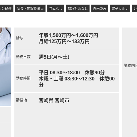
ラン歓迎
院長・施設長募集
当直なし
救急対応なし
外来のみ
電子カルテ
赴
年収1,500万円～1,600万円
給与
月給125万円～133万円
週5日(月～土)
勤務日数
業務内
平日 08:30～18:00 休憩90分
木曜・土曜 08:30～12:30 休憩00
勤務時間
分
宮崎県 宮崎市
勤務地