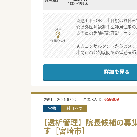
施設種別
100～199床
☆週4日～OK！土日祝はお休み
☆県外医師歓迎！医師用住宅の
☆当直の免除相談可能！オンコ
★☆コンサルタントからのメッ
串間市の公的病院での常勤医師
地域医療貢献にご興味のある方
メリハリあるご勤務環境で福利
詳細を見る
ご興味ございましたらお気軽に
♯秋入職可
#秋入職可
659309
更新日 :
2026-07-22
医師求人ID :
常勤
科目不問
【透析管理】院長候補の募集
す［宮崎市］