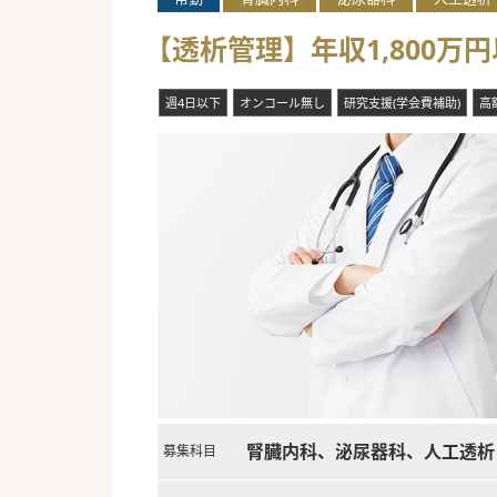
【透析管理】年収1,800
週4日以下
オンコール無し
研究支援(学会費補助)
高
腎臓内科、泌尿器科、人工透析
募集科目