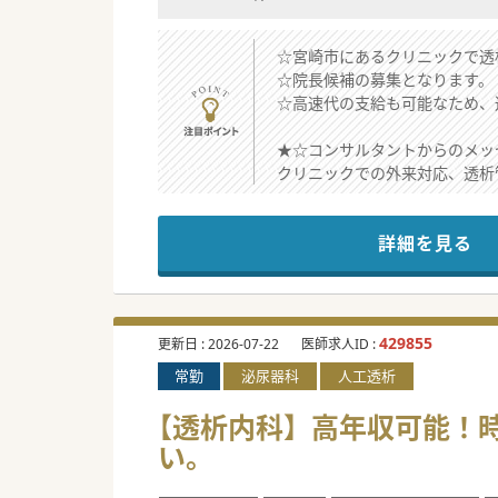
☆宮崎市にあるクリニックで透
☆院長候補の募集となります。
☆高速代の支給も可能なため、
★☆コンサルタントからのメッ
クリニックでの外来対応、透析
県外から赴任される方は住宅手
PTA対応等は相談に応じます
詳細を見る
#秋入職可
429855
更新日 :
2026-07-22
医師求人ID :
常勤
泌尿器科
人工透析
【透析内科】高年収可能！
い。