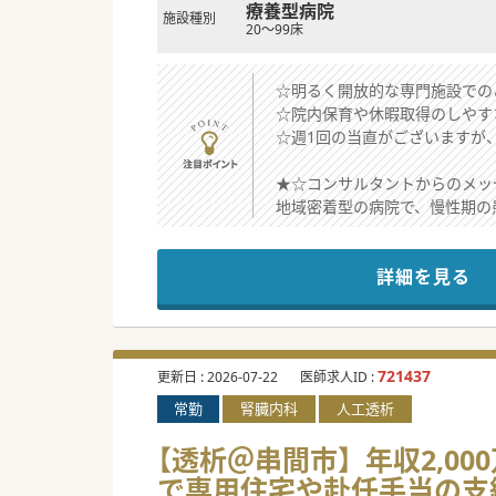
療養型病院
施設種別
20～99床
☆明るく開放的な専門施設での
☆院内保育や休暇取得のしやす
☆週1回の当直がございますが
★☆コンサルタントからのメッ
地域密着型の病院で、慢性期の
地域のかかりつけ医としての役
このたびは、透析管理にご協力
詳細を見る
宮崎市内から通勤圏内のエリア
ぜひ一度ご検討ください。
#秋入職可
721437
更新日 :
2026-07-22
医師求人ID :
常勤
腎臓内科
人工透析
【透析＠串間市】年収2,00
で専用住宅や赴任手当の支