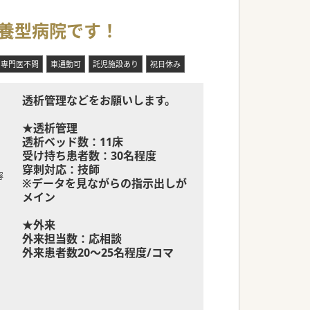
療養型病院です！
専門医不問
車通勤可
託児施設あり
祝日休み
透析管理などをお願いします。
★透析管理
透析ベッド数：11床
受け持ち患者数：30名程度
穿刺対応：技師
容
※データを見ながらの指示出しが
メイン
★外来
外来担当数：応相談
外来患者数20～25名程度/コマ