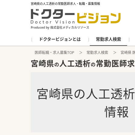
宮崎県の人工透析の常勤医師求人・転職・募集情報
Produced by 株式会社メディカルリソース
ドクタービジョンとは
常勤求人検索
医師転職・求人募集TOP
常勤求人検索
宮崎県 
宮崎県
人工透析
常勤医師求
の
の
宮崎県
の
人工透
情報