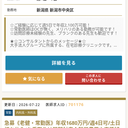
新潟県 新潟市中央区
勤務地
☆ご経験に応じて週5日で年収2,100万可能！
☆常勤医師はOCが無く、メリハリのある勤務が可能です！
☆訪問診療未経験の先生、ブランクのある先生も歓迎です！
★☆コンサルタントからのメッセージ★☆
大手法人グループに所属する、在宅診療クリニックです。
開院してまだ数年ですが、グループ内で蓄積されたノウハウ
をもとに、右肩上がりで成長しています！
スタッフ体制も充実していますので、ドライバーと看護師が
同行し、医師が診療に専念できる環境です。
詳細を見る
常勤医はOC・当直がありませんので、QOLを求める先生に
もおすすめです。
通勤には新幹線もご利用頂けますので、長岡や燕三条からの
この求人に
通勤も可能です。
気になる
問い合わせる
最寄駅からは徒歩5分の好立地で、ストレス無く通勤できま
す。
お力を貸してくださる先生からのご応募を、お待ちしており
ます！
#春入職可 #秋入職可
701176
更新日 :
2026-07-22
医師求人ID :
常勤
内科系・外科系
急募《老健・常勤医》年収1680万円/週4日可/土日