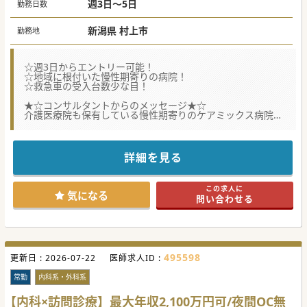
週5日勤務＋週1回の当直手当：2,250万円
週3日～5日
勤務日数
新潟県 村上市
勤務地
☆週3日からエントリー可能！
☆地域に根付いた慢性期寄りの病院！
☆救急車の受入台数少な目！
★☆コンサルタントからのメッセージ★☆
介護医療院も保有している慢性期寄りのケアミックス病院。
高齢化が加速するなかで地域住民の皆さますべてに
保健医療サービスを提供する為の取り組みに力を入れてい
る。
ご興味を持っていただける先生からのご連絡、お待ちしてお
詳細を見る
ります。
#秋入職可
この求人に
気になる
問い合わせる
495598
更新日 :
2026-07-22
医師求人ID :
常勤
内科系・外科系
【内科×訪問診療】最大年収2,100万円可/夜間OC無