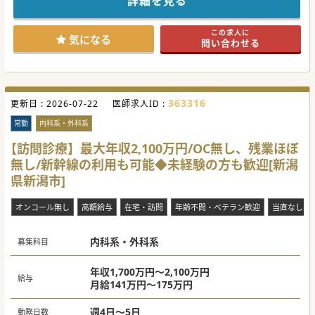
詳細を見る
その他働き方についても、先生に応じてご相談可能です。ま
ずはお問い合わせくださいませ。
この求人に
#春入職可 #秋入職可
気になる
問い合わせる
363316
更新日 :
2026-07-22
医師求人ID :
常勤
内科系・外科系
【訪問診療】最大年収2,100万円/OC無し、残業ほぼ
無し/新幹線の利用も可能◆未経験の方も歓迎[新潟
県新潟市]
オンコール無し
高額給与
在宅・訪問
年齢不問・ベテラン歓迎
当直なし
内科系・外科系
募集科目
年収1,700万円～2,100万円
給与
月給141万円～175万円
週4日～5日
勤務日数