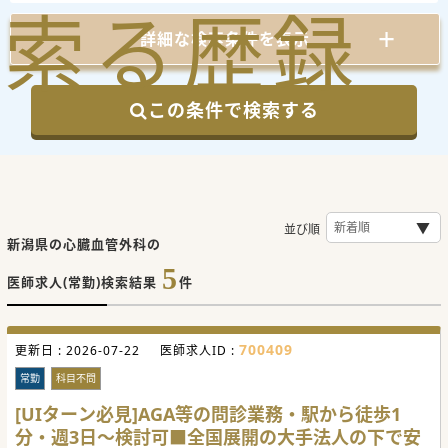
索
る
歴
録
詳細な検索条件を表示
この条件で検索する
並び順
新潟県の心臓血管外科の
5
医師求人(常勤)検索結果
件
700409
更新日 :
2026-07-22
医師求人ID :
常勤
科目不問
[UIターン必見]AGA等の問診業務・駅から徒歩1
分・週3日～検討可■全国展開の大手法人の下で安