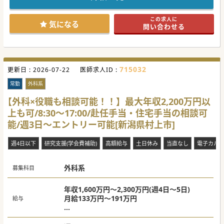
特化した自費診療クリニックが新潟に登場です。
主に男性特有の悩みにフォーカスした診療となっています。
完全週休2日制、残業ゼロでオンオフが明確で安定の経営の
この求人に
中で、安心して勤務いただくことが可能です。
気になる
問い合わせる
ぜひ一度現場をのぞきに来てください。
#秋入職可
715032
更新日 :
2026-07-22
医師求人ID :
常勤
外科系
【外科×役職も相談可能！！】最大年収2,200万円以
上も可/8:30～17:00/赴任手当・住宅手当の相談可
能/週3日～エントリー可能[新潟県村上市]
週4日以下
研究支援(学会費補助)
高額給与
土日休み
当直なし
電子カル
外科系
募集科目
年収1,600万円～2,300万円(週4日～5日)
月給133万円～191万円
給与
≪参考≫