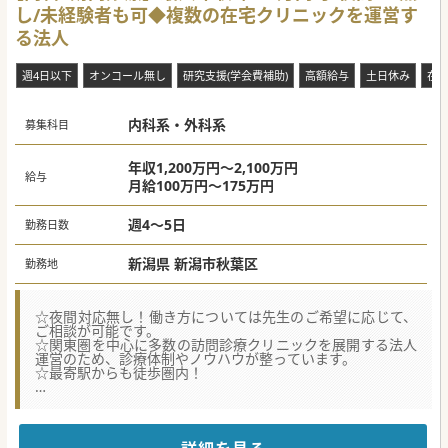
し/未経験者も可◆複数の在宅クリニックを運営す
る法人
週4日以下
オンコール無し
研究支援(学会費補助)
高額給与
土日休み
在
内科系・外科系
募集科目
年収1,200万円～2,100万円
給与
月給100万円～175万円
週4～5日
勤務日数
新潟県 新潟市秋葉区
勤務地
☆夜間対応無し！働き方については先生のご希望に応じて、
ご相談が可能です。
☆関東圏を中心に多数の訪問診療クリニックを展開する法人
運営のため、診療体制やノウハウが整っています。
☆最寄駅からも徒歩圏内！
★☆コンサルタントからのメッセージ★☆
新潟県内に3ヶ所の在宅クリニックを保有。
夜間対応は非常勤の先生が対応しており、常勤の先生は夜間
免除となります。