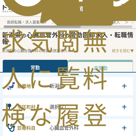
電話でのお問い合わせ：平日9:30-19:00
医師転職・求人募集TOP
常勤求人検索
新潟県 医師求人
心
求
気
閲
無
新潟県
心臓血管外科
常勤医師求人・転職情
の
の
報
新潟県の心臓血管外科の常勤の医師求人の
...
続きを読む▼
人
に
覧
料
常勤
非常勤
新潟県
勤務地
検
な
履
登
選択なし
市区町村
心臓血管外科
診療科目