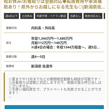
祝お休み/お看取りは翌朝対応◆転居費用や家賃補
助あり！県外からお越しになる先生も◎[新潟県佐
渡市]
週4日以下
土日休み
年齢不問・ベテラン歓迎
当直なし
救急対応なし
紙
内科系・外科系
募集科目
年収1,344万円～1,680万円
月給112万円～140万円
給与
※週4日の場合：年収1344万程度～、週5日の
場合：年収1680万程度～
週4～5日
勤務日数
新潟県 佐渡市
勤務地
☆夏までや12月までなどの期間限定勤務も相談が可能です！
☆お看取りは翌朝に対応しますので、夜間の急な呼び出しは
ございません。
☆手厚い福利厚生で、プライベートも充実させることができ
ます！
★☆コンサルタントからのメッセージ★☆
体制強化の為、常勤医師を募集中！大手グループが運営して
おり、