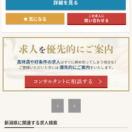
フォロー体制や法人内での連携もしっかりしていますので、
詳細を見る
安心してご勤務いただくことが可能です！
特殊な立地となりますが、週末は帰省が可能です！
お看取りは翌朝の対応ですので、オンコールや臨時呼び出し
この求人に
は無く、週4日の勤務もご相談できます。
気になる
問い合わせる
各種手当などの福利厚生もしっかりしているので働き易く、
プライベートの充実も図れます。
#秋入職可
新潟県に関連する求人検索