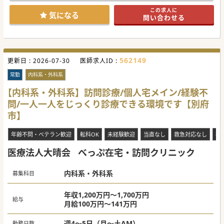
業務過多を防ぐために受け持ち患者数を月間60名～70名に抑
この求人に
えています。
気になる
問い合わせる
■難しい手技などはなく、訪問看護が関わっており、基本的
にはクリニックの内科外来に近い働き方となっております。
【募集背景】
■坂が多い土地柄から通院困難な高齢者が増加しており、地
域における在宅医療へのニーズが急速に高まっています。
562149
更新日 :
■常勤医師を拡充することを目指し、現任医師の負担軽減と
2026-07-30
医師求人ID :
更なる医療の質向上に向けて募集を行っています。
■訪問診療の経験者はもとより、未経験やブランクのある内
常勤
内科系・外科系
科系医師の手厚い受け入れ体制を整えて新たな先生を求めて
います。
【内科系・外科系】訪問診療/個人宅メイン/経験不
問/一人一人をじっくり診療できる環境です【別府
【具体的な医療機関情報】
■開院してから30年程の歴史ある無床診療所であり、対象エ
市】
リアを限定した丁寧な地域密着型の訪問診療に特化していま
す。
■日祝休みや福利厚生として月5万円の住宅手当があり、県
年齢不問・ベテラン歓迎
転科OK
未経験歓迎
当直なし
救急対応なし
複
内の主要なインターチェンジから10分以内と通勤の利便性も
高いです。
医療法人大晴会
べっぷ在宅・訪問クリニック
■他科から転科した先生も在籍しており、学閥がなく他県出
身の方であっても非常に馴染みやすい組織体制です。
内科系・外科系
募集科目
年収1,200万円～1,700万円
給与
月給100万円～141万円
週4～5日（月～土AM）
勤務日数