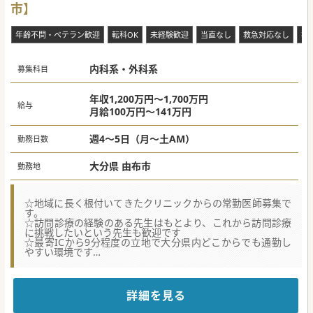
市】
年齢不問・ベテラン歓迎
転科OK
未経験歓迎
当直なし
救急対応なし
複
内科系・外科系
募集科目
年収1,200万円～1,700万円
給与
月給100万円～141万円
週4～5日（月～土AM）
勤務日数
大分県 由布市
勤務地
☆地域に長く根付いてきたクリニックからの常勤医師募集で
す。
☆訪問診療の経験のある先生はもとより、これから訪問診療
に挑戦したいという先生も歓迎です
☆最寄ICから9分程度の立地で大分県内どこからでも通勤し
やすい環境です
【職場環境と雰囲気】
■主治医制ではなく全員で診る仕組みを敷いています。訪問
診療が未経験の方でも研鑽を積みながらご勤務いただくこと
詳細を見る
が可能です。
■ご勤務いただける医師を大切にする気風が根付いており、