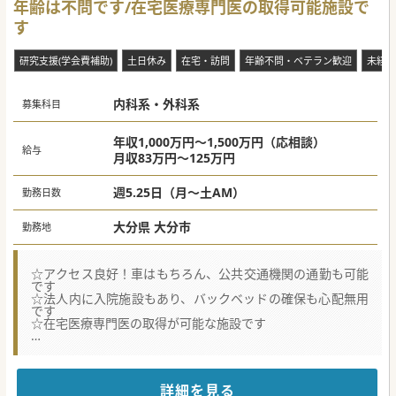
年齢は不問です/在宅医療専門医の取得可能施設で
在宅医療は、積極的に治療を目指す病院の医療とは異なり、
自宅で過ごしたい方や通院が困難になった方がたのご希望に
す
沿えるように体調管理や環境調整を行う、【伴走型の医療】
です。
治す医療の限界を感じた先生には、これまでの臨床経験を在
研究支援(学会費補助)
土日休み
在宅・訪問
年齢不問・ベテラン歓迎
未経験
宅医療で活かすというチャレンジをぜひしてもらいたいで
す。
内科系・外科系
★☆コンサルタントからのメッセージ★☆
募集科目
【職場環境と雰囲気】
■開院から日が浅く綺麗な環境で、経営陣をはじめスタッフ
は物腰が柔らかく、医師を大切にする温厚な気風が根付いて
年収1,000万円～1,500万円（応相談）
給与
います。
月収83万円～125万円
■複数診制によるチーム医療を推進しており、医師が一人で
孤立せず、互いに視野を広げながら診療に専念できる環境で
す。
週5.25日（月～土AM）
勤務日数
■日祝休みや福利厚生として月5万円の住宅手当があり、県
内の主要なインターチェンジから10分以内と通勤の利便性も
大分県 大分市
勤務地
高いです。
【募集背景】
■坂が多い土地柄から通院困難な高齢者が増加しており、地
☆アクセス良好！車はもちろん、公共交通機関の通勤も可能
域における在宅医療へのニーズが急速に高まっています。
です
■将来的に常勤医師を5名体制へ拡充することを目指し、現
☆法人内に入院施設もあり、バックベッドの確保も心配無用
任医師の負担軽減と更なる医療の質向上に向けて募集を行っ
です
ています。
☆在宅医療専門医の取得が可能な施設です
■訪問診療の経験者はもとより、未経験やブランクのある内
科系医師の手厚い受け入れ体制を整えて新たな先生を求めて
★☆コンサルタントからのメッセージ★☆
います。
地場の中小規模の法人が運営するクリニックです。
訪問診療中心の業務ですが、施設が中心でして
【具体的な医療機関情報】
移動工数や体力的な負担は比較的少ないです。
■開設から3年を迎える無床診療所であり、対象エリアを限
詳細を見る