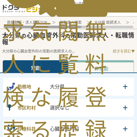
電話でのお問い合わせ：平日9:30-19:00
求
気
閲
無
医師転職・求人募集TOP
常勤求人検索
大分県 医師求人
心
大分県
心臓血管外科
常勤医師求人・転職情
の
の
報
大分県の心臓血管外科の常勤の医師求人の
...
続きを読む▼
人
に
覧
料
常勤
非常勤
検
な
履
登
大分県
勤務地
選択なし
市区町村
索
る
歴
録
心臓血管外科
診療科目