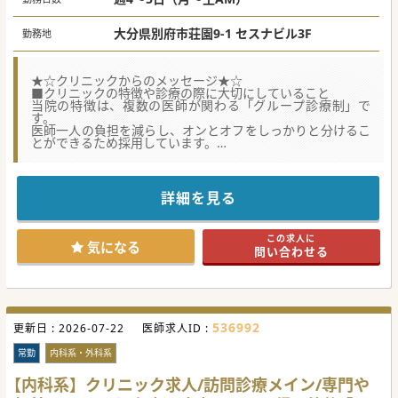
大分県別府市荘園9-1 セスナビル3F
勤務地
★☆クリニックからのメッセージ★☆
■クリニックの特徴や診療の際に大切にしていること
当院の特徴は、複数の医師が関わる「グループ診療制」で
す。
医師一人の負担を減らし、オンとオフをしっかりと分けるこ
とができるため採用しています。
グループ診療制により、他の医師の視点や考え方を学ぶこと
でができるため、参考になることが多々あります。
また、人間関係においてもお互いに助け合う文化が醸成され
るため、良好な関係を築くことにつながり、雰囲気も大変良
詳細を見る
いです。
ぜひ一度ご見学にお越しください。
この求人に
■クリニックの成り立ち、経緯や将来の展望
気になる
問い合わせる
1995年に開業した由布市湯布院町にあります【南由布クリニ
ック】と、隣りの別府市に2023年に開業した【べっぷ在宅･
訪問クリニック】の2医院体制です。
それぞれのクリニックの診療に入ったり、夜間休日のオンコ
ール当番を合同で行うことで、医師一人あたりの担当回数を
減らしています。
536992
更新日 :
今後はさらに落ち着いて診療にあたることのできる環境にす
2026-07-22
医師求人ID :
るために、べっぷ在宅･訪問クリニックにおいてあと2～3名
増員したいと考えています。
常勤
内科系・外科系
■在宅医療に対するやりがいや面白さなど、これから挑戦す
【内科系】クリニック求人/訪問診療メイン/専門や
る未経験の医師へ向けてのメッセージ