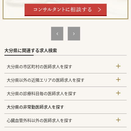
を求めています。
【具体的な医療機関情報】
■リハビリテーションに特化した116床の療養型病院であ
り、リハビリ部門が主役となって地域医療を担う特徴的な医
療体制が敷かれています。
■全社員が利用可能な職員寮が整備されており、転居の負担
を軽減できます。また、医師に関しては医師専用の社宅が準
備されており、ご家族で転居することも可能です。
■東京ドーム3個分に相当する広大な敷地を有しており、車
の運転実践練習ができる環境や就労支援の一環としてミニト
マト栽培なども行われています。 #秋入職可
大分県に関連する求人検索
大分県の市区町村の医師求人を探す
大分県以外の近隣エリアの医師求人を探す
大分県の診療科目毎の医師求人を探す
大分県の非常勤医師求人を探す
心臓血管外科以外の医師求人を探す