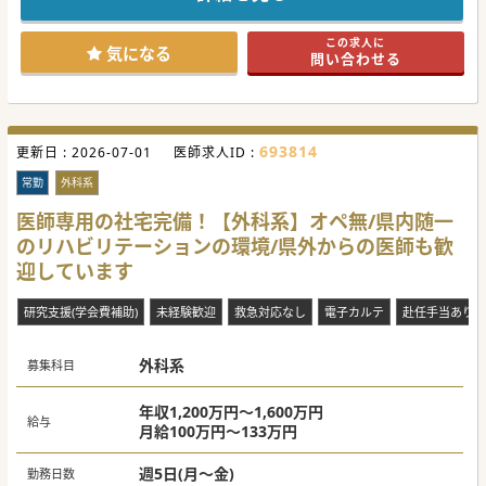
専門医の取得も可能で希少な求人かと思います。
定した丁寧な地域密着型の訪問診療に特化しています。
少しでもご興味がございましたら、お気軽にお問合せくださ
■患者様の約7割が個人宅であり、主治医制ではなく全員で
い。
診る仕組みを敷くことで、医師一人ひとりの負担を軽減し、
この求人に
気になる
無理なく働ける体制とスキルの向上を図っています。
問い合わせる
#秋入職可
■他科から転科した医師も在籍しており、学閥がなく他県出
身の医師であっても非常に馴染みやすい組織体制です。
#秋入職可
693814
更新日 :
2026-07-01
医師求人ID :
常勤
外科系
医師専用の社宅完備！【外科系】オペ無/県内随一
のリハビリテーションの環境/県外からの医師も歓
迎しています
研究支援(学会費補助)
未経験歓迎
救急対応なし
電子カルテ
赴任手当あり
外科系
募集科目
年収1,200万円～1,600万円
給与
月給100万円～133万円
週5日(月～金)
勤務日数