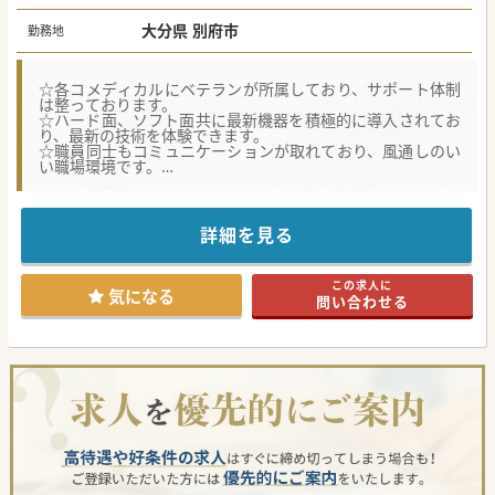
大分県 別府市
勤務地
☆各コメディカルにベテランが所属しており、サポート体制
は整っております。
☆ハード面、ソフト面共に最新機器を積極的に導入されてお
り、最新の技術を体験できます。
☆職員同士もコミュニケーションが取れており、風通しのい
い職場環境です。
【職場環境と雰囲気】
■各コメディカル部門には経験豊富なベテランが在籍してお
り、質の高いリハビリテーションを支える強固なサポート体
詳細を見る
制が構築されております。
■ハード面とソフト面の両方で最新機器を積極的に導入し続
けており、最先端の技術や治療を日々の臨床で体験できる環
この求人に
境です。
気になる
問い合わせる
■職員同士のコミュニケーションが非常に活発で風通しが良
く、職場の垣根を越えた協力体制が根付いたチーム医療を実
践されています。
【募集背景】
■体制強化の一環としての募集ですが、現在の常勤医師の1
名が来年3月末で退職される予定であり、その後任として新
たな先生をお迎えしたいと考えております。
■リハビリテーションを主役とするチーム医療のさらなる強
化と質の向上を目指す上で、医師によるきめ細やかなフォロ
ーアップが必須条件となっております。
■地域における自立した生活を支援する療養型病院として、
今後もリハビリテーション医療の発展を支えてくださる先生