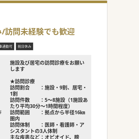
み/訪問未経験でも歓迎
車通勤可
祝日休み
施設及び居宅の訪問診療をお願い
します
★訪問診療
訪問割合 ：施設・9割、居宅・
1割
訪問件数 ：5～8施設（1施設あ
たり平均30分〜1時間程度）
訪問範囲 ：拠点から半径16㎞
容
圏内
訪問体制 ：医師・看護師・ア
シスタントの3人体制
主な疾患など：オピオイド、膀