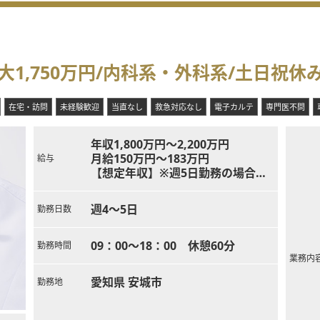
1,750万円/内科系・外科系/土日祝休
在宅・訪問
未経験歓迎
当直なし
救急対応なし
電子カルテ
専門医不問
年収1,800万円～2,200万円
月給150万円～183万円
給与
【想定年収】※週5日勤務の場合
卒後10年目：年収1,800万円
卒後20年目：年収2,000万円
週4～5日
勤務日数
卒後30年目：年収2,200万円
09：00～18：00 休憩60分
勤務時間
業務内
愛知県 安城市
勤務地