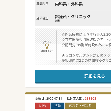
内科系・外科系
募集科目
診療所・クリニック
施設種別
0床
☆医師経験により年収最大2,2
☆在宅医療専門医取得の先生へ
☆訪問先の9割が施設の為、未
★☆コンサルタントからのメッ
愛知県内に2つの訪問診療クリ
増患による新規開院の為の常勤
将来開業を目指している先生も
詳細を見る
ご興味お持ちいただけましたら
#秋入職可
539863
更新日 :
2026-07-31
医師求人ID :
NEW
常勤
内科系・外科系