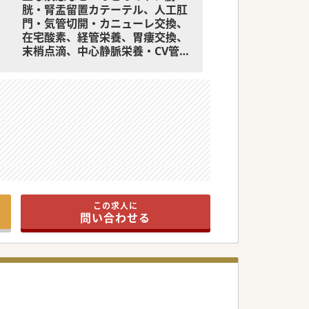
胱・腎盂留置カテーテル、人工肛
門・気管切開・カニューレ交換、
在宅酸素、経管栄養、胃瘻交換、
末梢点滴、中心静脈栄養・CV管
理・ポート管理、褥瘡、外科的処
置、自己導尿、インフルエンザ・
肺炎球菌予防接種など
※場合により、運転、診療補助、
医療処置、カルテの一次情報入力
や医事文書作成などの補助業務を
担う診療アシスタントもつき、患
者家族の意思決定支援、薬局や介
護事業所などとの調整業務におい
ても医師をサポートします
この求人に
問い合わせる