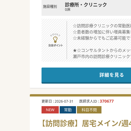
診療所・クリニック
施設種別
0床
☆訪問診療クリニックの常勤医
☆患者数の増加に伴い増員募集
☆未経験からでもご応募可能で
★☆コンサルタントからのメッ
瀬戸市内の訪問診療クリニック
在宅をメインに、チーム医療で
ICTの活用や2段階オンコー
詳細を見る
ご興味がございましたらお気軽
#秋入職可
370677
更新日 :
2026-07-31
医師求人ID :
NEW
常勤
科目不問
【訪問診療】居宅メイン/週4