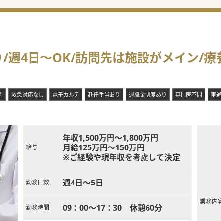
/週4日～OK/訪問先は施設がメイン/療
問
救急対応なし
電子カルテ
赴任手当あり
退職金制度あり
専門医不問
車
年収1,500万円～1,800万円
月給125万円～150万円
給与
※ご経験や現年収を考慮して決定
週4日～5日
勤務日数
業務内
09：00～17：30 休憩60分
勤務時間