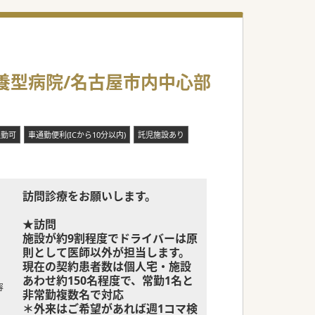
養型病院/名古屋市内中心部
通勤可
車通勤便利(ICから10分以内)
託児施設あり
訪問診療をお願いします。
★訪問
施設が約9割程度でドライバーは原
則として医師以外が担当します。
現在の契約患者数は個人宅・施設
あわせ約150名程度で、常勤1名と
容
非常勤複数名で対応
＊外来はご希望があれば週1コマ検