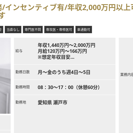
インセンティブ有/年収2,000万円以
す
迎
当直なし
専門医不問
専攻医・専修医可
車通勤可
年収1,440万円～2,000万円
月給120万円～166万円
給与
※想定年収目安
週4日：年収1,440万円～1,600万円
週4.5日：年収1,620万円～1,800万
月～金のうち週4日～5日
勤務日数
円
業務内
週5日：年収1,800万円～2,000万円
08：30～17：00（休憩60分）
勤務時間
愛知県 瀬戸市
勤務地