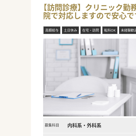
【訪問診療】クリニック勤務/
院で対応しますので安心で
高額給与
土日休み
在宅・訪問
転科OK
未経験歓
内科系・外科系
募集科目