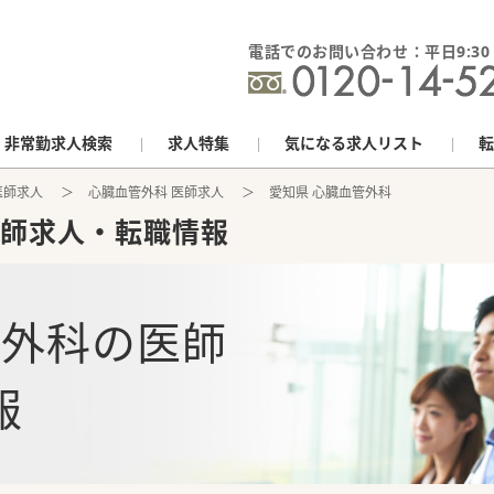
電話でのお問い合わせ：平日9:30 - 
非常勤求人検索
求人特集
気になる求人リスト
転
医師求人
心臓血管外科 医師求人
愛知県 心臓血管外科
師求人・転職情報
管外科
の
医師
報