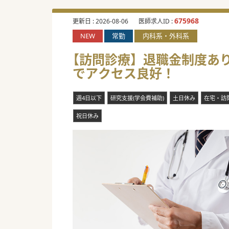
675968
更新日 :
2026-08-06
医師求人ID :
NEW
常勤
内科系・外科系
【訪問診療】退職金制度あり
でアクセス良好！
週4日以下
研究支援(学会費補助)
土日休み
在宅・訪
祝日休み