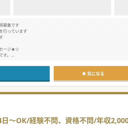
師募集です
を行っています
す
セージ★☆
です。
診療を行っております。
ル体制など、業務の負担を分散し、プライベートも充実できるクリニックで
にお問い合わせください。
気になる
日～OK/経験不問、資格不問/年収2,0