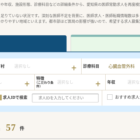
地や年収、施設形態、診療科目などの詳細条件から、愛知県の医師常勤求人を再度検
く足りていない状況です。深刻な医師不足を背景に、医師求人・医師転職情報数は多
つかりやすい地域といえます。都市部ほど医局の影響が強いので、希望する求人募集
心臓血管外科
町村
選択なし
診療科目
特徴
し
選択なし
年収
選択な
おすすめ求人
求人IDで検索
57
果
件