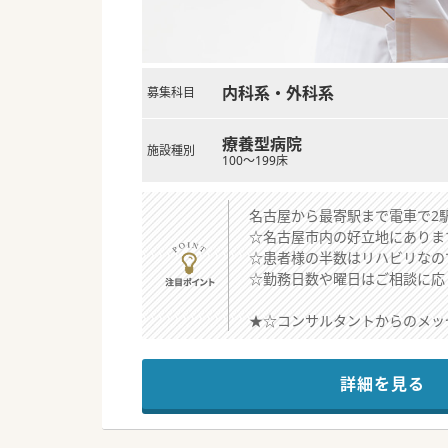
内科系・外科系
募集科目
療養型病院
施設種別
100～199床
名古屋から最寄駅まで電車で2
☆名古屋市内の好立地にありま
☆患者様の半数はリハビリなの
☆勤務日数や曜日はご相談に応
★☆コンサルタントからのメッ
約80年以上の歴史のある療養
訪問診療医の募集ですが外来を
詳細を見る
少しでもご興味のある先生はお
#秋入職可