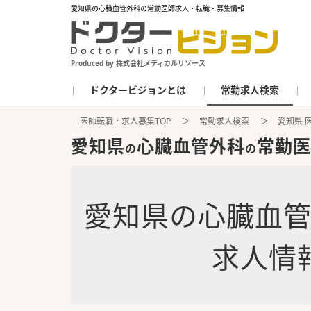
愛知県の心臓血管外科の常勤医師求人・転職・募集情報
Produced by 株式会社メディカルリソース
ドクタービジョンとは
常勤求人検索
医師転職・求人募集TOP
常勤求人検索
愛知県 
愛知県
心臓血管外科
常勤医
の
の
愛知県
の
心臓血
求人情