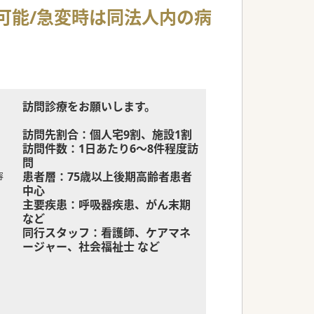
上可能/急変時は同法人内の病
訪問診療をお願いします。
訪問先割合：個人宅9割、施設1割
訪問件数：1日あたり6～8件程度訪
問
患者層：75歳以上後期高齢者患者
容
中心
主要疾患：呼吸器疾患、がん末期
など
同行スタッフ：看護師、ケアマネ
ージャー、社会福祉士 など