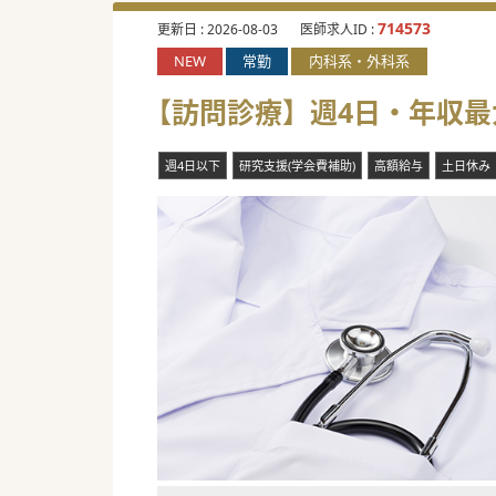
714573
更新日 :
2026-08-03
医師求人ID :
NEW
常勤
内科系・外科系
【訪問診療】週4日・年収最大
週4日以下
研究支援(学会費補助)
高額給与
土日休み