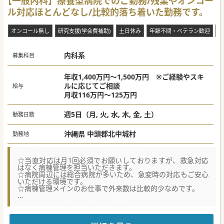
【一般内科】療養型病院でのご勤務/残業やオンコー
ル対応ほとんどなし/比較的落ち着いた勤務です。
オンコール無し
研究支援(学会費補助)
土日休み
年齢不問・ベテラン歓迎
紙
内科系
募集科目
年収1,400万円～1,500万円 ※ご経験やスキ
ルに応じてご相談
給与
月収116万円～125万円
週5日（月, 火, 水, 木, 金, 土）
勤務日数
沖縄県 中頭郡北中城村
勤務地
☆当直対応は月1回必須でお願いしておりますが、救急対応
はなく病棟管理を担当いただきます。
☆病院周辺には総合病院が多いため、急変時の対応もご安心
いただける環境です。
☆病棟管理メインのお仕事で外来数は比較的少なめです。
★☆コンサルタントからのメッセージ★☆
療養型病院で常勤医師を募集しております。那覇市内からも
通勤可能エリアの病院です。
将来的には地域包括ケア病棟の立ち上げも検討しており、積