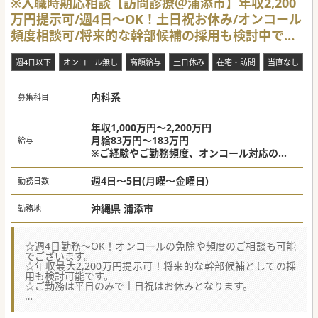
※入職時期応相談【訪問診療＠浦添市】年収2,200
万円提示可/週4日～OK！土日祝お休み/オンコール
頻度相談可/将来的な幹部候補の採用も検討中で
す。
週4日以下
オンコール無し
高額給与
土日休み
在宅・訪問
当直なし
内科系
募集科目
年収1,000万円～2,200万円
月給83万円～183万円
給与
※ご経験やご勤務頻度、オンコール対応の可
否等に応じて調整
週4日～5日(月曜～金曜日)
勤務日数
沖縄県 浦添市
勤務地
☆週4日勤務～OK！オンコールの免除や頻度のご相談も可能
でございます。
☆年収最大2,200万円提示可！将来的な幹部候補としての採
用も検討可能です。
☆ご勤務は平日のみで土日祝はお休みとなります。
★☆コンサルタントからのメッセージ★☆
沖縄県浦添市にございます開設からまだ間もない在宅療養支