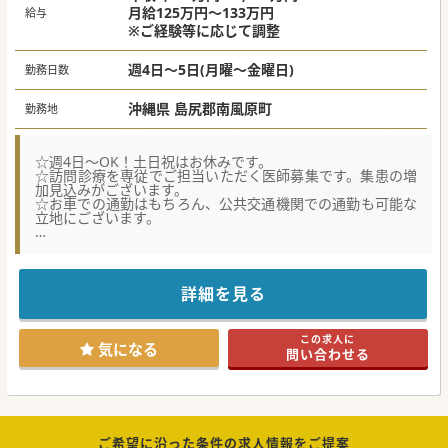
月給125万円～133万円
給与
※ご経験等に応じて調整
週4日～5日(月曜～金曜日)
勤務日数
沖縄県 島尻郡南風原町
勤務地
☆週4日～OK！土日祝はお休みです。
☆訪問診療を専従でご担当いただく医師募集です。集患の増
加見込みがございます。
☆お車での通勤はもちろん、公共交通機関での通勤も可能な
立地にございます。
★☆コンサルタントからのメッセージ★☆
南風原町の病院での訪問診療をご担当いただく常勤医師募集
です。
現在は常勤医師の持ち回りで訪問診療を行っておりますが、
詳細を見る
今後集患の増加が見込まれており、
訪問診療をメインにご担当いただく医師を招へいされたいと
この度募集をする運びとなりました。
この求人に
ご興味ございましたらまずはお問合せくださいませ。
気になる
問い合わせる
#秋入職可
ご希望に沿った条件の求人情報をご提案