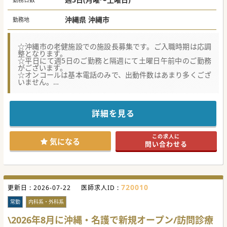
沖縄県 沖縄市
勤務地
☆沖縄市の老健施設での施設長募集です。ご入職時期は応調
整となります。
☆平日にて週5日のご勤務と隔週にて土曜日午前中のご勤務
がございます。
☆オンコールは基本電話のみで、出動件数はあまり多くござ
いません。
★☆コンサルタントからのメッセージ★☆
沖縄市の老健施設にて、今後を見据えた施設長の募集です。
最寄りICよりお車で約10分とお車でのアクセス良好な立地に
詳細を見る
ございます。
同法人の病院も近隣にございますので、連携体制も整ってお
ります。
この求人に
ご興味ございましたらお気軽にお問合せくださいませ。
気になる
問い合わせる
#秋入職可
720010
更新日 :
2026-07-22
医師求人ID :
常勤
内科系・外科系
\2026年8月に沖縄・名護で新規オープン/訪問診療