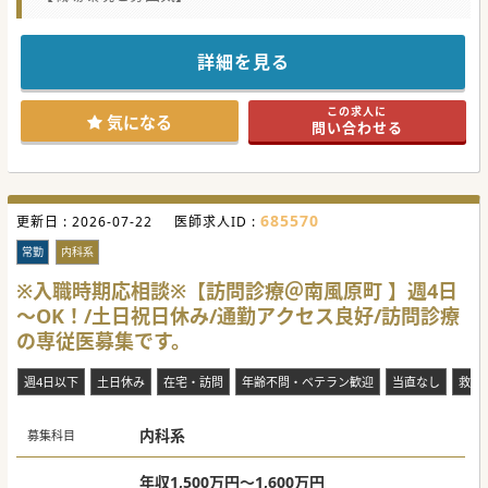
■看護師が運転と診療補助を行うため移動中もリラックスで
き、診療のみに集中できる環境が整っています。
■最寄り駅から徒歩圏内でありながら車通勤も可能であるた
め、日々の通勤ストレスが大きく軽減されます。
詳細を見る
■土日祝日がお休みとなる勤務体系のため、プライベートの
時間を大切にしながら働ける職場環境です。
この求人に
【募集背景】
気になる
問い合わせる
■地域における在宅医療への需要が急速に高まっており、よ
り多くの患者へ医療を届けるために増員します。
■訪問診療に特化したクリニックとして新しく生まれ変わ
り、設備面・人員面をあらためて強化し体制を整えておりま
す。
■近隣にある系列病院との連携を深めながら、質の高い地域
685570
更新日 :
医療を提供できる意欲ある医師を求めています。
2026-07-22
医師求人ID :
【具体的な医療機関情報】
常勤
内科系
■同法人が運営する急性期病院と密に連携しており、患者の
容体急変時にも迅速な対応が可能な体制です。
※入職時期応相談※【訪問診療＠南風原町 】週4日
■電子カルテを導入しており情報の共有が円滑であるため、
～OK！/土日祝日休み/通勤アクセス良好/訪問診療
事務作業の負担が少なく診療に専念できます。
■週4日～のご勤務が可能で、特別休暇等の制度もございま
の専従医募集です。
す。中長期的なご就業が可能な環境の整備が進んでおりま
す。
週4日以下
土日休み
在宅・訪問
年齢不問・ベテラン歓迎
当直なし
救急
#秋入職可
内科系
募集科目
年収1,500万円～1,600万円