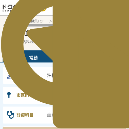
電話でのお問い合わせ：平日9:30-19:00
医師転職・求人募集TOP
常勤求人検索
沖縄県 医師求人
血
沖縄県
血液内科
常勤医師求人・転職情報
の
の
沖縄県の血液内科の常勤の医師求人の検索
...
続きを読む▼
常勤
非常勤
沖縄県
勤務地
選択なし
市区町村
血液内科
診療科目