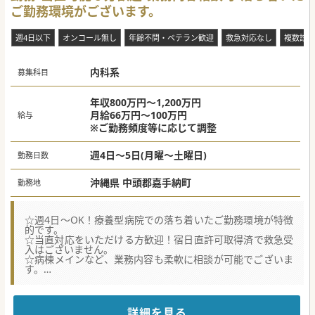
ご勤務環境がございます。
週4日以下
オンコール無し
年齢不問・ベテラン歓迎
救急対応なし
複数診制
内科系
募集科目
年収800万円～1,200万円
月給66万円～100万円
給与
※ご勤務頻度等に応じて調整
週4日～5日(月曜～土曜日)
勤務日数
沖縄県 中頭郡嘉手納町
勤務地
☆週4日～OK！療養型病院での落ち着いたご勤務環境が特徴
的です。
☆当直対応をいただける方歓迎！宿日直許可取得済で救急受
入はございません。
☆病棟メインなど、業務内容も柔軟に相談が可能でございま
す。
★☆コンサルタントからのメッセージ★☆
中頭郡の療養型病院での常勤医師募集です。
現職医師の高齢に伴う勇退を控えており、後任医師の募集を
詳細を見る