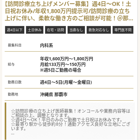
【訪問診療立ち上げメンバー募集】週4日～OK！土
日祝お休み/年収1,800万円提示可/訪問診療の立ち
上げに伴い、柔軟な働き方のご相談が可能！＠那覇
市
週4日以下
土日休み
在宅・訪問
当直なし
救急対応なし
専門医不問
内科系
募集科目
年収1,600万円～1,800万円
月給133万円～150万円
給与
※週5日ご勤務の場合
週4日～5日(月曜～金曜日)
勤務日数
沖縄県 那覇市
勤務地
☆訪問診療の立ち上げ医師募集！オンコールや業務内容等は
ご相談の上、調整となります。
☆週4日～OK！平日のみのご勤務で土日祝はお休みです。
☆最寄り駅から徒歩約8分！通勤アクセス良好な立地にござ
います。
【募集背景】