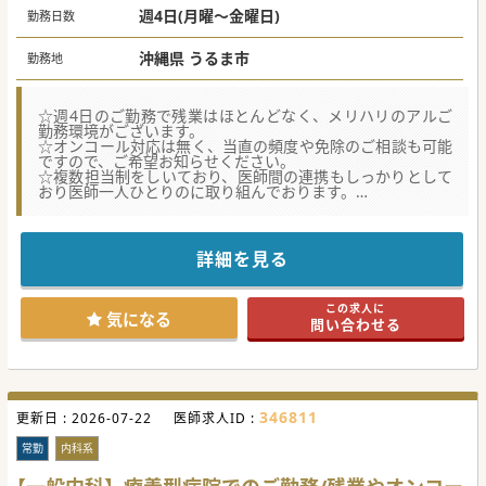
週4日(月曜～金曜日)
勤務日数
沖縄県 うるま市
勤務地
☆週4日のご勤務で残業はほとんどなく、メリハリのアルご
勤務環境がございます。
☆オンコール対応は無く、当直の頻度や免除のご相談も可能
ですので、ご希望お知らせください。
☆複数担当制をしいており、医師間の連携もしっかりとして
おり医師一人ひとりのに取り組んでおります。
★☆コンサルタントからのメッセージ★☆
うるま市の病院での内科系常勤医師募集です。
当直の頻度等によっては年収1,800万円の提示も可能な案件
詳細を見る
でございます。
緩和ケア等にも力を入れており、地域に根差した信頼される
病院を目指し診療体制の充実化を目指しております。
この求人に
安定したご勤務環境が特徴的な病院でございますので、ご興
気になる
問い合わせる
味ございましたらまずはお問合せくださいませ。
#秋入職可
346811
更新日 :
2026-07-22
医師求人ID :
常勤
内科系