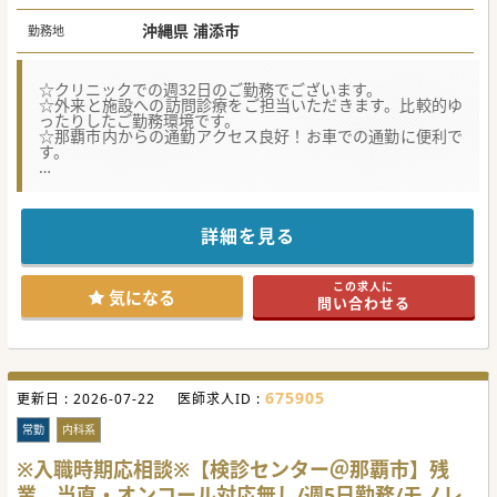
沖縄県 浦添市
勤務地
☆クリニックでの週32日のご勤務でございます。
☆外来と施設への訪問診療をご担当いただきます。比較的ゆ
ったりしたご勤務環境です。
☆那覇市内からの通勤アクセス良好！お車での通勤に便利で
す。
★☆コンサルタントからのメッセージ★☆
浦添市のクリニックにて管理医師候補募集を行っておりま
す。
週4.5日(32時間)のご勤務で、外来のみをご担当頂きます。
詳細を見る
当直対応はなく、残業もほとんどございませんのでご自身の
時間を大切にした働き方が可能でございます。
ご興味ございましたらまずはお問合せくださいませ。
この求人に
気になる
問い合わせる
#秋入職可
675905
更新日 :
2026-07-22
医師求人ID :
常勤
内科系
※入職時期応相談※【検診センター＠那覇市】残
業、当直・オンコール対応無し/週5日勤務/モノレ