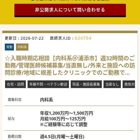
非公開求人について問い合わせる
624754
更新日 :
2026-07-22
医師求人ID :
常勤
内科系
☆入職時期応相談【内科系＠浦添市】週32時間のご
勤務/管理医師候補募集/当直無し/外来と施設への訪
問診療/地域に根差したクリニックでのご勤務で
す。
在宅・訪問
年齢不問・ベテラン歓迎
院長・施設長募集
当直なし
救急対応
内科系
募集科目
年収1,200万円～1,500万円
月給100万円～125万円
給与
※ご経験等に応じて調整
週4.5日(月曜～土曜日)
勤務日数