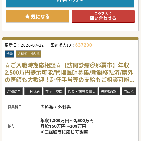
行う運びとなりました。
那覇市内からも比較的お車での通勤をしやすい立地にござい
ます。
この求人に
ご興味ございましたらまずはお問合せくださいませ。
気になる
問い合わせる
#春入職可 #秋入職可
637200
更新日 :
2026-07-22
医師求人ID :
常勤
内科系・外科系
☆ご入職時期応相談☆【訪問診療＠那覇市】年収
2,500万円提示可能/管理医師募集/新築移転済/県外
の医師も大歓迎！赴任手当等の支給もご相談可能で
ございます。
高額給与
土日休み
在宅・訪問
院長・施設長募集
未経験歓迎
当直なし
内科系・外科系
募集科目
年収1,800万円～2,500万円
月給150万円～208万円
給与
※ご経験等に応じて調整
※管理医師の場合