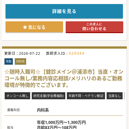
■新しく訪問診療の立ち上げを行うべく、地域に根差した在
宅医療を共に創り上げていく意欲ある医師を求めています。
■高まる在宅医療への社会的要請に応えるべく、診療体制を
詳細を見る
強化しより多くの患者様へ医療を届けたいという想いをお持
ちです。
■訪問診療のご経験は問いませんが、ご経験を活かして仕組
この求人に
み作りからご協力いただける方は大歓迎です。
気になる
問い合わせる
【具体的な医療機関情報】
■これまで精神科クリニックとしての診療を行って参りまし
たが、地域のニーズに応えるため訪問診療の立ち上げを進め
ております。
■専門医資格の有無を問わず、総合的な内科スキルを持つ医
629344
更新日 :
師がその経験を存分に活かして活躍できる場です。
2026-07-22
医師求人ID :
■週4日～のご勤務やお車はもちろん、公共交通機関での通
勤に便利な立地で、プライベートとの両立をしやすいご勤務
常勤
内科系
環境がございます。
☆随時入職可☆【健診メイン＠浦添市】当直・オン
【具体的な業務内容】
コール無し/業務内容応相談/メリハリのあるご勤務
■まずは施設メインの訪問を想定しておりますが、患者様や
そのご家族とも良好な関係性を構築した診療を行って頂きま
環境が特徴的でございます。
す。
■立ち上げ段階のため診療体制や業務フローの構築にも携わ
っていただき、ご相談の上で業務内容等を調整する形になり
オンコール無し
研究支援(学会費補助)
年齢不問・ベテラン歓迎
当直なし
救
ます。
■オンコールの頻度等もご相談可能で、ご家庭との両立に無
理の無い働き方を実現出来るよう努めております。
内科系
募集科目
#秋入職可
年収1,000万円～1,300万円
月給83万円～108万円
給与