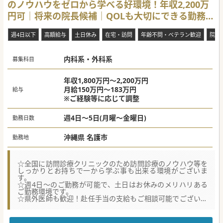
のノウハウをゼロから学べる好環境！年収2,200万
円可｜将来の院長候補｜QOLも大切にできる勤務環
境♪
週4日以下
高額給与
土日休み
在宅・訪問
年齢不問・ベテラン歓迎
院長
内科系・外科系
募集科目
年収1,800万円～2,200万円
月給150万円～183万円
給与
※ご経験等に応じて調整
週4日～5日(月曜～金曜日)
勤務日数
沖縄県 名護市
勤務地
☆全国に訪問診療クリニックのため訪問診療のノウハウ等を
しっかりとお持ちで一から学ぶ事も出来る環境がございま
す。
☆週4日～のご勤務が可能で、土日はお休みのメリハリある
ご勤務環境です。
☆県外医師も歓迎！赴任手当の支給もご相談可能でございま
す。
【募集背景】