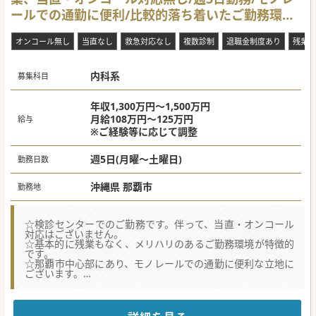
ールでの通勤に便利/比較的落ち着いたご勤務環境
がございます。
オンコール無し
当直なし
救急対応なし
複数診制
退職金制度あり
残業な
内科系
募集科目
年収1,300万円～1,500万円
月給108万円～125万円
給与
※ご経験等に応じて調整
週5日(月曜～土曜日)
勤務日数
沖縄県 那覇市
勤務地
☆検診センターでのご勤務です。伴って、当直・オンコール
対応はございません。
☆基本的に残業もなく、メリハリのあるご勤務環境が特徴的
です。
☆那覇市中心部にあり、モノレールでの通勤に便利な立地に
ございます。
★☆コンサルタントからのメッセージ★☆
那覇市の検診センターでの常勤医師募集です。
地域のニーズの高まりに伴い診療体制の強化のために、常勤