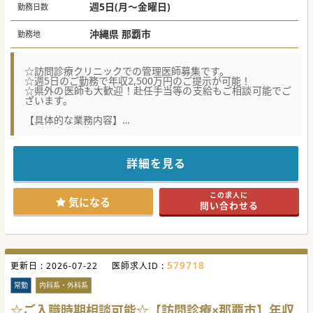
週5日(月～金曜日)
勤務日数
沖縄県 那覇市
勤務地
☆訪問診療クリニックでの管理医師募集です。
☆週5日のご勤務で年収2,500万円のご提示が可能！
☆県外の医師も大歓迎！赴任手当等の支給もご相談可能でご
ざいます。
【具体的な業務内容】
■1日の診療件数は8～13件程度で、居宅訪問が7割以上を占
め、移動を含めた診療を行います。
■午前と午後に分けて移動と診療を行い、終末期や老年期を
中心とした幅広い疾患に対応します。
詳細を見る
■オピオイド管理や外科的処置、胃瘻交換など、専門技術を
活用した在宅医療を提供します。
この求人に
【職場環境と雰囲気】
気になる
問い合わせる
■診療所では医師、看護師、アシスタントが一丸となり、チ
ーム医療を大切にする雰囲気が特徴です。
■職場には経験豊富なスタッフが多く、診療以外の業務負担
を軽減する体制が整っています。
■2025年初旬に新築移転をしており、最新設備の導入により
さらに快適で効率的な診療を行っております。
579718
更新日 :
2026-07-22
医師求人ID :
【募集背景】
■患者数の増加に伴い、現場のマネジメントを担いながら診
常勤
内科系・外科系
療をリードできる管理医師を募集しています。
■現院長が院長業務に専念できる体制構築のため、次世代の
☆ご入職時期相談可能☆【訪問診療×那覇市】年収