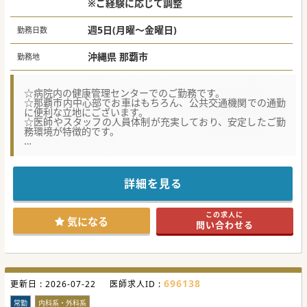
※ご経験に応じて調整
週5日(月曜～金曜日)
勤務日数
沖縄県 那覇市
勤務地
☆病院内の健康管理センターでのご勤務です。
☆那覇市内中心部でお車はもちろん、公共交通機関での通勤
に便利な立地にございます。
☆医師やスタッフの人員体制が充実しており、安定したご勤
務環境が特徴的です。
★☆コンサルタントからのメッセージ★☆
那覇市内の病院にて健診・人間ドックをご担当頂く常勤医師
募集を行っております。
地域の健診ニーズの高まりを受けて、診療体制の充実化を目
詳細を見る
指して募集を行う運びとなりました。
平日のみのご勤務で土日祝日はお休みとなり、メリハリのあ
るご勤務環境がございます。
この求人に
人気の健診求人ですのでご興味ございましたらまずはお問合
気になる
問い合わせる
せください。
#春入職可 #秋入職可
696138
更新日 :
2026-07-22
医師求人ID :
常勤
内科系・外科系