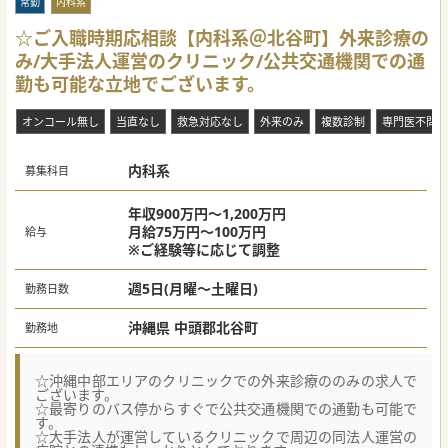
常勤
内科系
☆ご入職時期応相談【内科系＠北谷町】外来診療の
み/大手法人運営のクリニック/公共交通機関での通
勤も可能な立地でございます。
オンコール無し
当直なし
救急対応なし
外来のみ
複数診制
専門医不問
内科系
募集科目
年収900万円～1,200万円
月給75万円～100万円
給与
※ご経験等に応じて調整
週5日(月曜～土曜日)
勤務日数
沖縄県 中頭郡北谷町
勤務地
☆沖縄中部エリアのクリニックでの外来診療ののみの求人で
ございます。
☆最寄りのバス停からすぐで公共交通機関での通勤も可能で
す。
☆大手法人が運営しているクリニックで周辺の同法人運営の