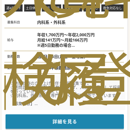
週4日以下
土日休み
在宅・訪問
未経験歓迎
当直なし
救急対応なし
内科系・外科系
募集科目
年収1,700万円～年収2,000万円
月給141万円～月給166万円
給与
検
な
履
※週5日勤務の場合
※ご経験や手技等に応じて調整
週4日～5日(月曜～金曜日)
勤務日数
沖縄県 中頭郡西原町
勤務地
☆訪問診療の立ち上げに伴う医師募集です。
☆訪問診療のご経験の有無は問わず、人物性を重視して採用
を行っていきたいと考えております。
☆内科系、外科系とご専門も広くご相談可能でございます。
【募集背景】
■2025年10月頃を目途に、地域のニーズに応えるべく新た
に訪問診療部門を立ち上げを進めております。
■内科系、外科系を問わず、訪問診療及び地域医療への貢献
に関心のある医師を募集しております。
詳細を見る
■訪問診療の経験の有無は不問とし、ご経験や専門性に応じ
て条件面等の調整を行っていきます。