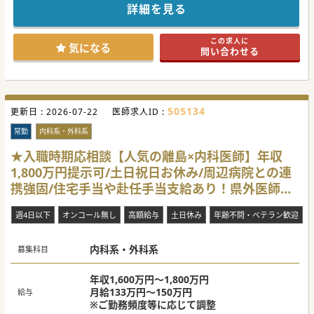
■この度、超高齢化が進む地域における在宅医療のニーズ拡
詳細を見る
大に応えるべく、新規に訪問診療クリニックを開設する運び
となりました。
■開設当初はグループ内の医師が赴任して診療基盤を構築い
この求人に
たしますが、将来的に管理医師へ就任いただける方を歓迎し
気になる
問い合わせる
ます。
■訪問診療が未経験の先生も広く募集しており、遠方からの
着任に向けた赴任手当の支給についてもご相談が可能です。
【職場環境と雰囲気】
■全国規模で展開する訪問診療クリニックのノウハウを共有
505134
更新日 :
でき、在宅医療を基礎から学べる非常に恵まれた環境が整っ
2026-07-22
医師求人ID :
ております。
■週4日からのご勤務が可能であり、土曜日と日曜日は完全
常勤
内科系・外科系
にお休みとなるため、メリハリのある働き方が実現できま
す。
★入職時期応相談【人気の離島×内科医師】年収
■医師が自ら運転を行う必要はなく、多職種スタッフと良好
1,800万円提示可/土日祝日お休み/周辺病院との連
なコミュニケーションを取りながら日々の診療に専念できま
す。
携強固/住宅手当や赴任手当支給あり！県外医師も
【具体的な業務内容】
歓迎しております。
■居宅への訪問診療を1日10件程度、施設への訪問を1日2件
週4日以下
オンコール無し
高額給与
土日休み
年齢不問・ベテラン歓迎
程度担当していただきますが、件数は柔軟に調整可能です。
■日々の訪問診療に加え、必要に応じた臨時往診や、それに
伴う診療録等の書類作成業務も併せてご担当いただきます。
内科系・外科系
■専門医資格の有無に関わらず、これまでの臨床経験を活か
募集科目
しながら、幅広い疾患を抱える患者様の在宅療養を支援して
いただきます。
年収1,600万円～1,800万円
#秋入職可
月給133万円～150万円
給与
※ご勤務頻度等に応じて調整