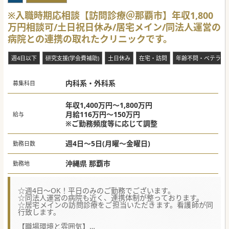
※入職時期応相談【訪問診療＠那覇市】年収1,800
万円相談可/土日祝日休み/居宅メイン/同法人運営の
病院との連携の取れたクリニックです。
週4日以下
研究支援(学会費補助)
土日休み
在宅・訪問
年齢不問・ベテラン
内科系・外科系
募集科目
年収1,400万円～1,800万円
月給116万円～150万円
給与
※ご勤務頻度等に応じて調整
週4日～5日(月曜～金曜日)
勤務日数
沖縄県 那覇市
勤務地
☆週4日～OK！平日のみのご勤務でございます。
☆同法人運営の病院も近く、連携体制が整っております。
☆居宅メインの訪問診療をご担当いただきます。看護師が同
行致します。
【職場環境と雰囲気】