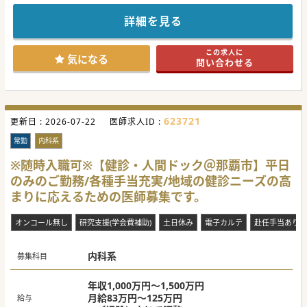
援診療所での常勤医師募集です。
ワークライフバランスを大切にした、メリハリあるご勤務環
詳細を見る
境が特徴的でございます。
今回、将来的な幹部候補の採用も視野に入れており、医療経
営を学ぶ事も出来る環境もございます。
この求人に
ご興味ございましたらまずはお問合せくださいませ。
気になる
問い合わせる
#秋入職可
623721
更新日 :
2026-07-22
医師求人ID :
常勤
内科系
※随時入職可※【健診・人間ドック＠那覇市】平日
のみのご勤務/各種手当充実/地域の健診ニーズの高
まりに応えるための医師募集です。
オンコール無し
研究支援(学会費補助)
土日休み
電子カルテ
赴任手当あり
内科系
募集科目
年収1,000万円～1,500万円
月給83万円～125万円
給与