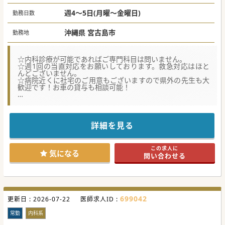
週4～5日(月曜～金曜日)
勤務日数
沖縄県 宮古島市
勤務地
☆内科診療が可能であればご専門科目は問いません。
☆週1回の当直対応をお願いしております。救急対応はほと
んどございません。
☆病院近くに社宅のご用意もございますので県外の先生も大
歓迎です！お車の貸与も相談可能！
★☆コンサルタントからのメッセージ★☆
宮古島の療養型病院で常勤医師の募集を行っております。
ご専門は問いませんが、へき地医療にご興味のある先生を歓
迎致します。
詳細を見る
働きやすい環境づくりにも力を入れており、院内保育の活用
や有給休暇取得の促進にも注力しております。
自然豊かで温暖な気候のエリアですので、是非ご検討くださ
この求人に
い。
気になる
問い合わせる
#秋入職可
699042
更新日 :
2026-07-22
医師求人ID :
常勤
内科系