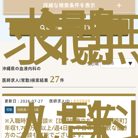
求
気
閲
詳細な検索条件を表示
この条件で検索する
並び順
沖縄県の血液内科の
27
医師求人(常勤)検索結果
件
人
に
覧
635949
更新日 :
2026-07-27
医師求人ID :
常勤
内科系・外科系
※入職時期応相談※【訪問診療立ち上げ＠西原町】
年収1,700万円以上/週4日可/平日のみ/柔軟な働き
方のご相談も可能でございます。