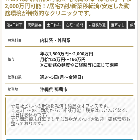
リーダーシップを担う人材が必要をお考えでございます。
2,000万円可能！/居宅7割/新築移転済/安定した勤
■地域医療への需要拡大を受け、より一層柔軟に診療所全体
の質を高めるために新しい医師の採用を進めています。
務環境が特徴的なクリニックです。
#秋入職可
週4日以下
高額給与
土日休み
在宅・訪問
未経験歓迎
当直なし
救急
内科系・外科系
募集科目
年収1,500万円～2,000万円
月給125万円～166万円
給与
※ご勤務の頻度やご経験等に応じて調整
週3～5日(月～金曜日)
勤務日数
沖縄県 那覇市
勤務地
☆自社ビルへの新築移転済！綺麗なオフィスです。
☆週3日～のご勤務からご相談可能！残業はほとんどなく、
土日はお休みです。
☆訪問診療未経験でも学ぶ意欲があれば大歓迎！研修環境も
整っております。
★☆コンサルタントからのメッセージ★☆
那覇市内の訪問診療クリニックでの常勤医師募集です。