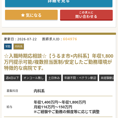
詳細を見る
医師を募集する運びとなりました。
ワークライフバランスを充実させたいという方にはうってつ
けの環境がございます。
この求人に
ご興味ございましたらまずはお問合せくださいませ。
気になる
問い合わせる
#秋入職可
604976
更新日 :
2026-07-22
医師求人ID :
常勤
内科系
☆入職時期応相談☆【うるま市×内科系】年収1,800
万円提示可能/複数担当医制/安定したご勤務環境が
特徴的な病院です。
週4日以下
オンコール無し
土日休み
年齢不問・ベテラン歓迎
未経験歓迎
内科系
募集科目
年収1,400万円～年収1,800万円
月給116万円～150万円
給与
※ご経験やご勤務の頻度等に応じて調整