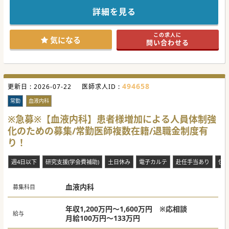
最寄り駅からも徒歩約10分程度、お車での通勤も可能でアク
セスが非常に便利なクリニックです。
詳細を見る
ご勤務の頻度によっては2,000万円以上の提示も可能でござ
います。
経験豊富なコメディカルが複数おりますので安心したご勤務
この求人に
環境も特徴的。
気になる
問い合わせる
ご興味ございましたら是非ともお問合せください！
#秋入職可
494658
更新日 :
2026-07-22
医師求人ID :
常勤
血液内科
※急募※【血液内科】患者様増加による人員体制強
化のための募集/常勤医師複数在籍/退職金制度有
り！
週4日以下
研究支援(学会費補助)
土日休み
電子カルテ
赴任手当あり
住
血液内科
募集科目
年収1,200万円～1,600万円 ※応相談
給与
月給100万円～133万円