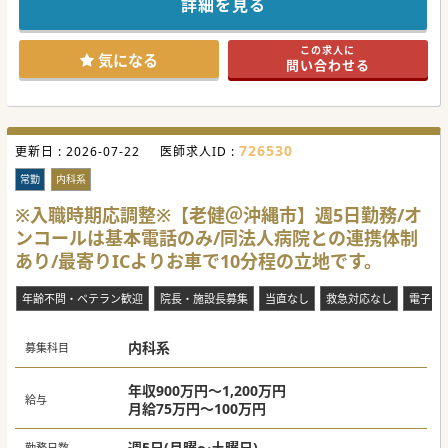
詳細を見る
極的にご協力いただける先生大歓迎です。
是非ご検討ください。
この求人に
#秋入職可
気になる
問い合わせる
726530
更新日 :
2026-07-22
医師求人ID :
常勤
内科系
※入職時期応調整※【老健＠沖縄市】週5日勤務/オ
ンコールは基本電話のみ/同法人病院との連携体制
あり/最寄りICよりお車で10分程の立地です。
年齢不問・ベテラン歓迎
院長・施設長募集
当直なし
救急対応なし
電子カ
内科系
募集科目
年収900万円～1,200万円
給与
月給75万円～100万円
週5日(月曜～土曜日)
勤務日数