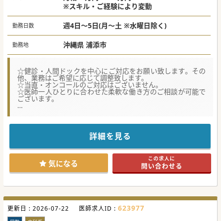
※スキル・ご経験により変動
週4日～5日(月～土 ※水曜日除く)
勤務日数
沖縄県 浦添市
勤務地
☆健診・人間ドックを中心にご対応をお願い致します。その
他、業務はご希望に応じて調整致します。
☆当直・オンコールのご対応はございません。
☆医師一人ひとりに合わせた柔軟な働き方のご相談が可能で
ございます。
★☆コンサルタントからのメッセージ★☆
沖縄県の浦添市にあるケアミックス病院にて、健診をメイン
にご担当頂く方を募集しております。
健診＋外来や健診＋病棟管理など、ご勤務内容は柔軟にご相
詳細を見る
談可能です。
当直・オンコールのご対応もございませんので、メリハリの
あるご勤務環境がございます。
この求人に
ご興味ございましたらお気軽にご連絡くださいませ。
気になる
問い合わせる
#秋入職可
623977
更新日 :
2026-07-22
医師求人ID :