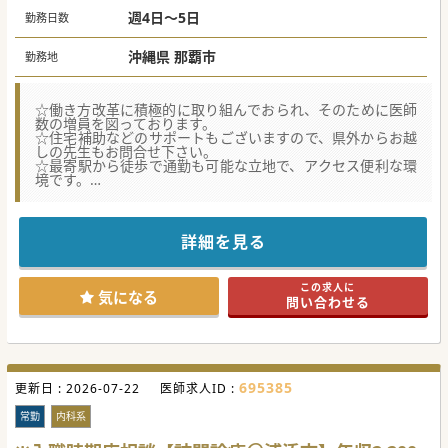
週4日～5日
勤務日数
沖縄県 那覇市
勤務地
☆働き方改革に積極的に取り組んでおられ、そのために医師
数の増員を図っております。
☆住宅補助などのサポートもございますので、県外からお越
しの先生もお問合せ下さい。
☆最寄駅から徒歩で通勤も可能な立地で、アクセス便利な環
境です。
★☆コンサルタントからのメッセージ★☆
那覇市にございます一般病院で血液内科医を募集しておりま
す。
詳細を見る
地域医療支援病院として地域の患者様のために質の高い医療
を提供できるよう日々努めていらっしゃいます。
急性期病院で経験を積みたい先生、ご経験を活かしたい先生
この求人に
におススメの病院です。
気になる
問い合わせる
お問合せをお待ちしております。
#春入職可 #急募 #秋入職可
695385
更新日 :
2026-07-22
医師求人ID :
常勤
内科系