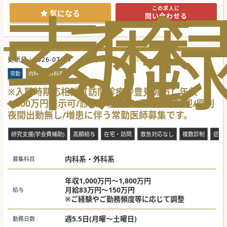
索
る
歴
この求人に
【職場環境と雰囲気】
気になる
問い合わせる
■経験豊富な医療スタッフが多数在籍し、チーム医療の実践
による安定した職場環境が整備されています。
■2017年に建て替えられた比較的新しいクリニックで、患者
様及びスタッフ双方にとって快適な空間が提供されていま
す。
■長くご勤務を頂いているスタッフも多数おり、人間関係も
687340
更新日 :
良好で働きやすい環境が特徴的です。
2026-07-24
医師求人ID :
【具体的な業務内容】
常勤
内科系・外科系
■訪問診療の立ち上げという事もあり、まずは施設をメイン
に訪問をいただく予定です。
※入職時期応相談【訪問診療＠豊見城市】年収
■ご専門や対応可能な手技に応じて訪問先を決定していく見
1,800万円提示可/診療体制充実/県外医師歓迎/原則
込みです。広く診療が可能な方は大歓迎です。
■診療のご経験はもちろんですが、患者さんやそのご家族と
夜間出動無し/増患に伴う常勤医師募集です。
の関係性を良好に、一人ひとりにしっかりと向き合って診療
にあたっていただきます。
研究支援(学会費補助)
高額給与
在宅・訪問
救急対応なし
複数診制
症例
#秋入職可
内科系・外科系
募集科目
年収1,000万円～1,800万円
月給83万円～150万円
給与
※ご経験やご勤務頻度等に応じて調整
週5.5日(月曜～土曜日)
勤務日数