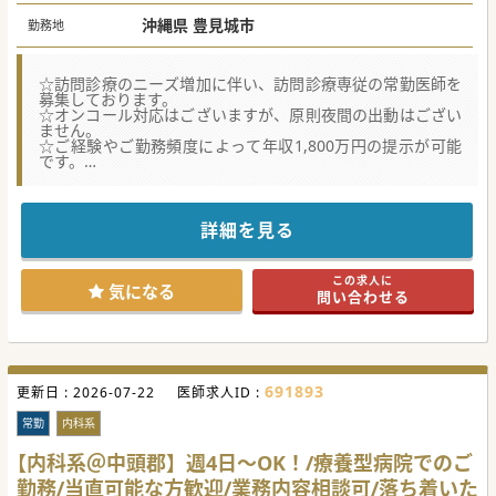
沖縄県 豊見城市
勤務地
☆訪問診療のニーズ増加に伴い、訪問診療専従の常勤医師を
募集しております。
☆オンコール対応はございますが、原則夜間の出動はござい
ません。
☆ご経験やご勤務頻度によって年収1,800万円の提示が可能
です。
★☆コンサルタントからのメッセージ★☆
豊見城市の病院での訪問診療専従の常勤医師募集です。
赴任手当や住宅手当の支給もあり、県外の方も積極的にお受
詳細を見る
入れを行っております。
周辺に同法人運営の利用期間も複数あり、診療体制が充実し
ている特徴もございます。
この求人に
少しでもご興味ございましたらまずはお問合せくださいま
気になる
問い合わせる
せ。
691893
更新日 :
2026-07-22
医師求人ID :
常勤
内科系
【内科系＠中頭郡】週4日～OK！/療養型病院でのご
勤務/当直可能な方歓迎/業務内容相談可/落ち着いた