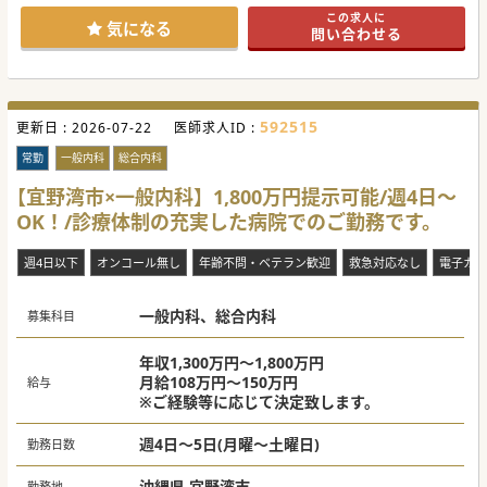
ご興味等ございましたらお気軽にお問合せください。
この求人に
気になる
問い合わせる
#秋入職可
592515
更新日 :
2026-07-22
医師求人ID :
常勤
一般内科
総合内科
【宜野湾市×一般内科】1,800万円提示可能/週4日～
OK！/診療体制の充実した病院でのご勤務です。
週4日以下
オンコール無し
年齢不問・ベテラン歓迎
救急対応なし
電子カル
一般内科、総合内科
募集科目
年収1,300万円～1,800万円
月給108万円～150万円
給与
※ご経験等に応じて決定致します。
週4日～5日(月曜～土曜日)
勤務日数
沖縄県 宜野湾市
勤務地