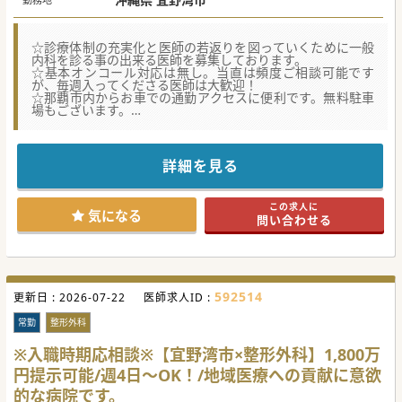
☆診療体制の充実化と医師の若返りを図っていくために一般
内科を診る事の出来る医師を募集しております。
☆基本オンコール対応は無し。当直は頻度ご相談可能です
が、毎週入ってくださる医師は大歓迎！
☆那覇市内からお車での通勤アクセスに便利です。無料駐車
場もございます。
★☆コンサルタントからのメッセージ★☆
宜野湾市の病院での一般内科の常勤医師募集です。
地域医療への貢献に熱心で、診療体制が充実している事が特
詳細を見る
徴的な病院です。
週4日、4.5日、5日等、幅広い働き方のご相談が可能でござ
います。
この求人に
ご興味等ございましたらお気軽にお問合せください。
気になる
問い合わせる
#秋入職可
592514
更新日 :
2026-07-22
医師求人ID :
常勤
整形外科
※入職時期応相談※【宜野湾市×整形外科】1,800万
円提示可能/週4日～OK！/地域医療への貢献に意欲
的な病院です。