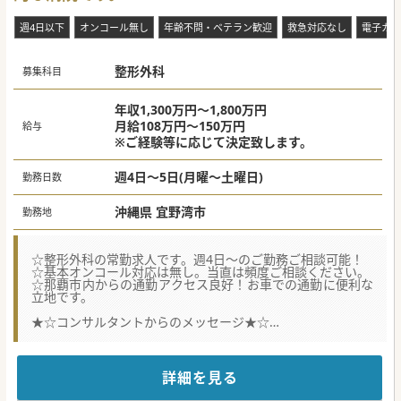
週4日以下
オンコール無し
年齢不問・ベテラン歓迎
救急対応なし
電子カル
整形外科
募集科目
年収1,300万円～1,800万円
月給108万円～150万円
給与
※ご経験等に応じて決定致します。
週4日～5日(月曜～土曜日)
勤務日数
沖縄県 宜野湾市
勤務地
☆整形外科の常勤求人です。週4日～のご勤務ご相談可能！
☆基本オンコール対応は無し。当直は頻度ご相談ください。
☆那覇市内からの通勤アクセス良好！お車での通勤に便利な
立地です。
★☆コンサルタントからのメッセージ★☆
宜野湾市の病院での診療体制の充実化を図るための整形外科
医師募集です。
地域医療の充実化に非常に前向きで様々な取り組みを行って
いる病院でございます。
詳細を見る
ご勤務曜日や頻度等、柔軟にご相談可能ですので、ご希望ご
ざいましたらお聞かせください。