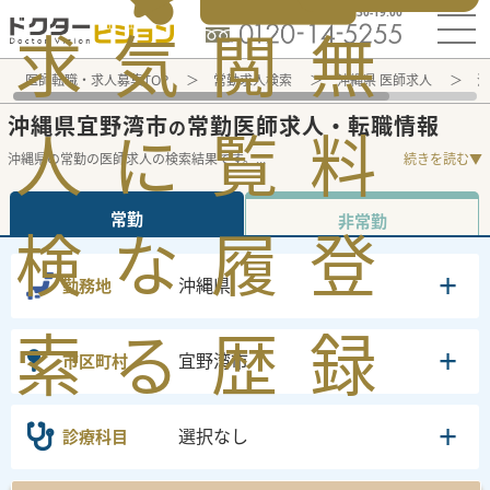
電話でのお問い合わせ：平日9:30-19:00
求
気
閲
無
医師転職・求人募集TOP
常勤求人検索
沖縄県 医師求人
沖
沖縄県宜野湾市
常勤医師求人・転職情報
の
人
に
覧
料
沖縄県の常勤の医師求人の検索結果です。
...
続きを読む▼
常勤
非常勤
検
な
履
登
沖縄県
勤務地
索
る
歴
録
宜野湾市
市区町村
選択なし
診療科目