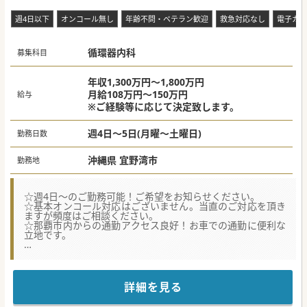
週4日以下
オンコール無し
年齢不問・ベテラン歓迎
救急対応なし
電子カル
循環器内科
募集科目
年収1,300万円～1,800万円
月給108万円～150万円
給与
※ご経験等に応じて決定致します。
週4日～5日(月曜～土曜日)
勤務日数
沖縄県 宜野湾市
勤務地
☆週4日～のご勤務可能！ご希望をお知らせください。
☆基本オンコール対応はございません。当直のご対応を頂き
ますが頻度はご相談ください。
☆那覇市内からの通勤アクセス良好！お車での通勤に便利な
立地です。
★☆コンサルタントからのメッセージ★☆
宜野湾市の病院での循環器内科の常勤医師募集です。
地域医療への貢献に熱心で、診療体制が充実している事が特
徴的な病院です。
詳細を見る
医師一人ひとりに合わせた柔軟な働き方のご相談が可能でご
ざいます。