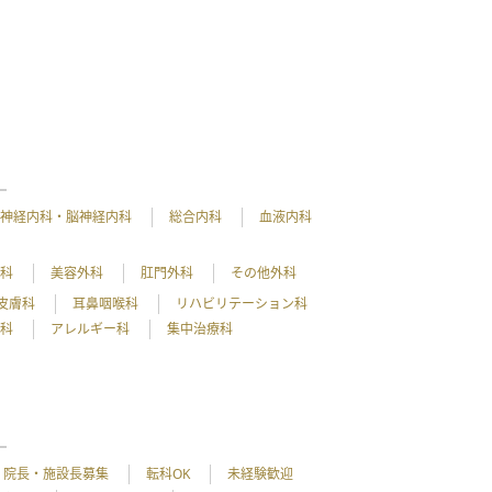
神経内科・脳神経内科
総合内科
血液内科
外科
美容外科
肛門外科
その他外科
皮膚科
耳鼻咽喉科
リハビリテーション科
理科
アレルギー科
集中治療科
院長・施設長募集
転科OK
未経験歓迎