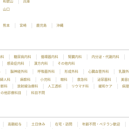
和歌山
兵庫
山口
熊本
宮崎
鹿児島
沖縄
内科
糖尿病内科
循環器内科
腎臓内科
内分泌・代謝内科
感染症内科
漢方内科
その他内科
科
脳神経外科
呼吸器外科
形成外科
心臓血管外科
乳腺
産婦人科
麻酔科
小児科
眼科
救急科
泌尿器科
美容
診断科
放射線治療科
人工透析
リウマチ科
緩和ケア
病
その他診療科目
科目不問
高額給与
土日休み
在宅・訪問
年齢不問・ベテラン歓迎