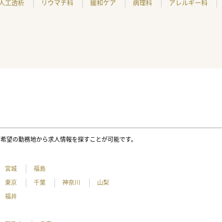
人工透析
リウマチ科
緩和ケア
病理科
アレルギー科
ご希望の勤務地から求人情報を探すことが可能です。
宮城
福島
東京
千葉
神奈川
山梨
福井