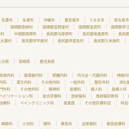
名護市
糸満市
沖縄市
豊見城市
うるま市
宮古島市
町
国頭郡恩納村
国頭郡宜野座村
国頭郡金武町
国頭郡伊
城村
中頭郡西原町
島尻郡与那原町
島尻郡南風原町
島尻
北大東村
島尻郡伊平屋村
島尻郡伊是名村
島尻郡久米島町
大分県
宮崎県
鹿児島県
尿病内科
循環器内科
腎臓内科
内分泌・代謝内科
神経内
内科
漢方内科
その他内科
一般外科
整形外科
消化
門外科
その他外科
精神科
皮膚科
婦人科
産婦人科
ハビリテーション科
総合診療科
放射線科
放射線診断科
治療科
ペインクリニック科
産業医
その他診療科目
科目
麻酔科
小児科
眼科
救急科
泌尿器科
美容皮膚科