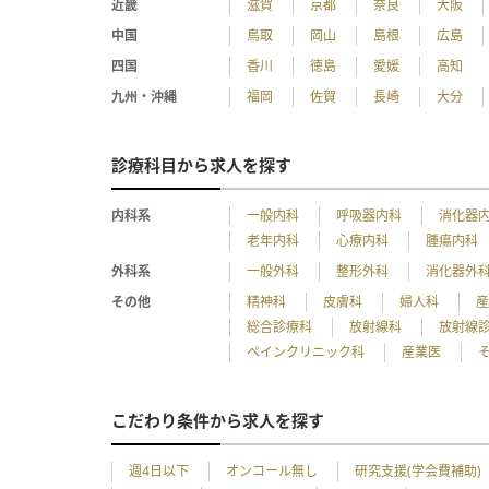
近畿
滋賀
京都
奈良
大阪
中国
鳥取
岡山
島根
広島
四国
香川
徳島
愛媛
高知
九州・沖縄
福岡
佐賀
長崎
大分
診療科目から求人を探す
内科系
一般内科
呼吸器内科
消化器
老年内科
心療内科
腫瘍内科
外科系
一般外科
整形外科
消化器外
その他
精神科
皮膚科
婦人科
総合診療科
放射線科
放射線
ペインクリニック科
産業医
こだわり条件から求人を探す
週4日以下
オンコール無し
研究支援(学会費補助)