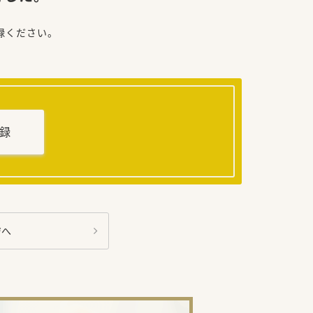
録ください。
録
ジへ