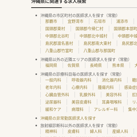
沖縄県に関連する求人検索
沖縄県の市区町村の医師求人を探す（常勤）
那覇市
宜野湾市
石垣市
浦添市
国頭郡東村
国頭郡今帰仁村
国頭郡本部
中頭郡北谷町
中頭郡北中城村
中頭郡中
島尻郡渡名喜村
島尻郡南大東村
島尻郡
八重山郡竹富町
八重山郡与那国町
沖縄県以外の近隣エリアの医師求人を探す（常勤）
福岡県
佐賀県
長崎県
熊本県
沖縄県の診療科目毎の医師求人を探す（常勤）
一般内科
呼吸器内科
消化器内科
糖
老年内科
心療内科
腫瘍内科
感染症
心臓血管外科
乳腺外科
美容外科
肛
泌尿器科
美容皮膚科
耳鼻咽喉科
リ
緩和ケア
病理科
アレルギー科
集中
沖縄県の非常勤医師求人を探す
放射線診断科以外の医師求人を探す（常勤）
精神科
皮膚科
婦人科
産婦人科