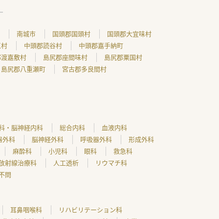
南城市
国頭郡国頭村
国頭郡大宜味村
江村
中頭郡読谷村
中頭郡嘉手納町
郡渡嘉敷村
島尻郡座間味村
島尻郡粟国村
島尻郡八重瀬町
宮古郡多良間村
科・脳神経内科
総合内科
血液内科
器外科
脳神経外科
呼吸器外科
形成外科
麻酔科
小児科
眼科
救急科
放射線治療科
人工透析
リウマチ科
不問
耳鼻咽喉科
リハビリテーション科