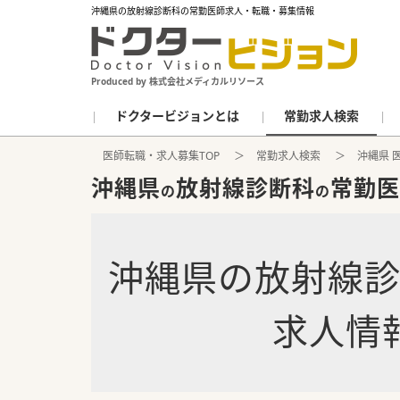
沖縄県の放射線診断科の常勤医師求人・転職・募集情報
Produced by 株式会社メディカルリソース
ドクタービジョンとは
常勤求人検索
医師転職・求人募集TOP
常勤求人検索
沖縄県 
沖縄県
放射線診断科
常勤医
の
の
沖縄県
の
放射線
求人情