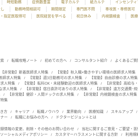
時短勤務
症例数豊富
電子カルテ
紙カルテ
インセンティ
なし
勤務時間相談可
期間限定
専門医不問
専攻医・専修医可
・指定医取得可
医院経営を学べる
祝日休み
内視鏡検査
医療
検索
転職攻略ノート
初めての方へ
コンサルタント紹介
よくあるご質
【非常勤】新着医師求人特集
【常勤】秋入職×働きやすい環境の医師求人特集
の医師求人特集
【常勤】週3日勤務可の求人特集
【常勤】自由診療の求人特集
師求人特集
【常勤】転科OK・未経験歓迎の医師求人特集
【非常勤】高給与
能な求人特集
【非常勤】宿日直許可ありの求人特集
【非常勤】遠方交通費･
集
【非常勤】健診・人間ドックの求人特集
【非常勤】内視鏡検査の求人特集
人特集
働き方
キャリア
転職ノウハウ
業界動向
医療知識
スキルアップ
ビナー
転職にお悩みの方へ
ドクタービジョン＋とは
登録情報の変更、削除・その他のお問い合わせ
当社に関するご意見・ご要望・苦
ソーシャルメディアポリシー
カスタマーハラスメントに関する方針
利用規