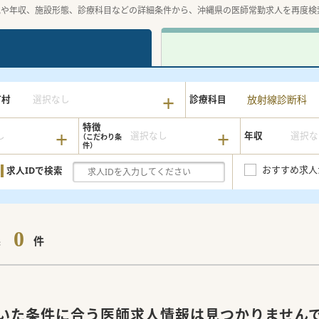
地や年収、施設形態、診療科目などの詳細条件から、沖縄県の医師常勤求人を再度検
放射線診断科
町村
選択なし
診療科目
特徴
し
選択なし
年収
選択な
おすすめ求人
求人IDで検索
0
果
件
いた条件に合う医師求人情報は見つかりません