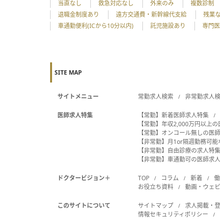
当直なし
救急対応なし
外来のみ
複数診制
退職金制度あり
遠方交通費・新幹線代支給
残業
車通勤便利(ICから10分以内)
託児施設あり
専門医
SITE MAP
サイトメニュー
常勤求人検索
非常勤求人
医師求人特集
【常勤】新着医師求人特集
【常勤】年収2,000万円以上
【常勤】オンコール無しの医
【非常勤】月1or隔週勤務可
【非常勤】自由診療の求人特
【非常勤】車通勤可の医師求
ドクタービジョン＋
TOP
コラム
新着
お役立ち資料
動画・ウェ
このサイトについて
サイトマップ
求人掲載・
情報セキュリティポリシー