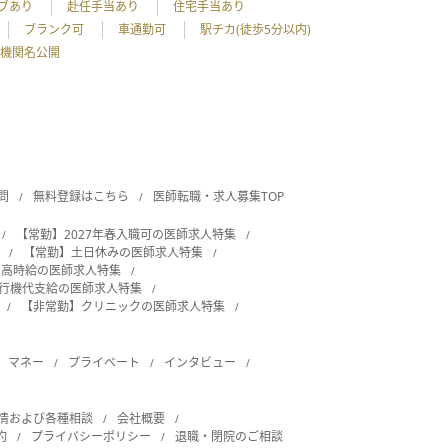
ブあり
赴任手当あり
住宅手当あり
ブランク可
車通勤可
駅チカ(徒歩5分以内)
機関名公開
問
無料登録はこちら
医師転職・求人募集TOP
【常勤】2027年春入職可の医師求人特集
【常勤】土日休みの医師求人特集
・高時給の医師求人特集
飛行機代支給の医師求人特集
【非常勤】クリニックの医師求人特集
マネー
プライベート
インタビュー
情および各種相談
会社概要
約
プライバシーポリシー
退職・閉院のご相談