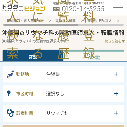
電話でのお問い合わせ：平日9:30-19:00
人
に
覧
料
医師転職・求人募集TOP
常勤求人検索
沖縄県 医師求人
リ
検
な
履
登
沖縄県
リウマチ科
常勤医師求人・転職情報
の
の
沖縄県のリウマチ科の常勤の医師求人の検
...
続きを読む▼
索
る
歴
録
常勤
非常勤
沖縄県
勤務地
選択なし
市区町村
リウマチ科
診療科目