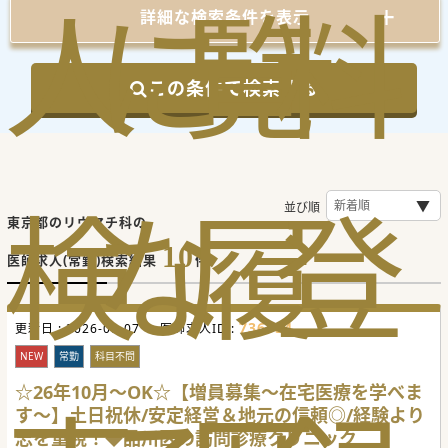
人
に
覧
料
詳細な検索条件を表示
この条件で検索する
検
な
履
登
並び順
東京都のリウマチ科の
10
医師求人(常勤)検索結果
件
736554
更新日 :
2026-08-07
医師求人ID :
NEW
常勤
科目不問
☆26年10月～OK☆【増員募集～在宅医療を学べま
す～】土日祝休/安定経営＆地元の信頼◎/経験より
志を重視！◆品川区の訪問診療クリニック