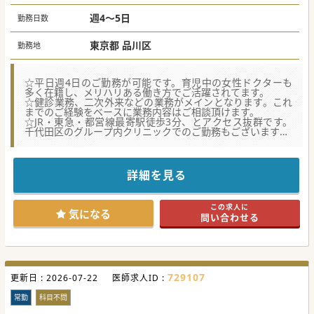
週4日:1,200万円、週5日:1,500万円
週4～5日
勤務日数
東京都 品川区
勤務地
☆平日週4日のご勤務が可能です。育児中の女性ドクターも
多く在籍し、メリハリある働き方でご活躍されてます。
☆健診業務、二次外来などの業務がメインとなります。これ
までのご経験をベースに業務内容はご相談頂けます。
☆JR・東急・都営線最寄駅徒歩3分、とアクセス抜群です。
千代田区のグループ内クリニックでのご勤務もございます。
★☆コンサルタントからのメッセージ★☆
JR山手線他各線利用可の駅近クリニックで健診・外来ドクタ
ーの募集になります。
詳細を見る
グループ内の別クリニックでの勤務もあり、リフレッシュし
ながら仕事に就けます。
法人内3クリニックでは育児中など女性ドクターが複数在籍
この求人に
し、ご活躍されています。
気になる
問い合わせる
#秋入職可
729107
更新日 :
2026-07-22
医師求人ID :
常勤
科目不問