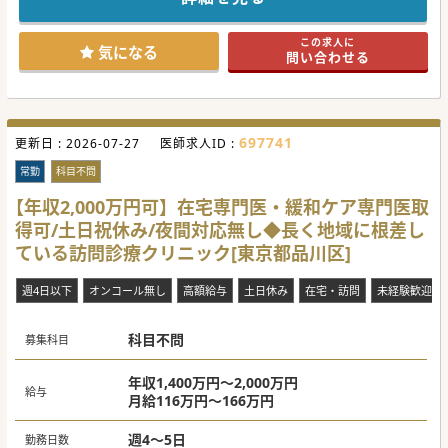
で、在宅診療のスペシャリストを目指すことができる環境で
す。
■理事長が神経内科がご専門であるため、神経難病の患者さ
この求人に
んもおりますが、内科・リウマチ科など幅広く診療して頂け
気になる
問い合わせる
ます。
【職場環境と雰囲気】
■経験豊富な常勤医師が多数在籍し充実したOJT体制が構築
しているため、訪問診療未経験の方や手技から離れておられ
る方も安心です。
697741
更新日 :
■院長先生は面倒見の良い在宅指導医の方でして、スタッフ
2026-07-27
医師求人ID :
とのコミュニケーションや連携をとても大切にしています。
■土日・祝日はお休み！夜間の対応は基本的に非常勤医師が
常勤
科目不問
行うため、ワークライフバランスを重視したご勤務が叶いま
す。
【年収2,000万円可】在宅専門医・緩和ケア専門医取
得可/土日祝休み/夜間対応無し◆長く地域に根差し
【募集背景】
■患者数増加に伴い、診療体制の強化を目指して募集。ルー
ている訪問診療クリニック[東京都品川区]
ト数も二桁を超えており、地域からのニーズが高い医療機関
です。
■将来開業をお考えの方もご応募が可能です。資格取得を目
週4日以下
オンコール無し
高額給与
土日休み
在宅・訪問
未経験歓迎
指しながら、クリニック経営について学ぶことができます。
■最寄駅からも近く、託児施設も完備されているため、子育
て中の方にもおすすめの働きやすい環境になります。
科目不問
募集科目
#秋入職可
年収1,400万円～2,000万円
給与
月給116万円～166万円
週4～5日
勤務日数