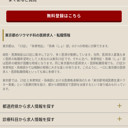
無料登録はこちら
東京都のリウマチ科の医師求人・転職情報
東京都は、「23区」「多摩地区」「島嶼（しょ）部」の3つの地域に分類できます。
病院・医療施設は23区に集中しており、多く医師が勤務しています。当然、医師求人募集も多
く医師の転職希望地として人気なのは東京23区です。それに比べ、多摩地区・島嶼（しょ）部
は医師の確保が困難な地域になります。同じ東京都内の医師求人・医師転職情報でも、23区か
多摩地区・島嶼部かでは報酬の相場に大きな違いがあります。このように、一口に東京都の医師
求人・医師転職情報といっても実に多様です。
東京都では、23区と多摩地区・島嶼部における医療格差解消のため「東京都地域医療支援ドク
ター事業」という医療対策を設け、都から期間限定で医師を派遣するという取り組みも行ってい
ます。
都道府県から求人情報を探す
診療科目から求人情報を探す