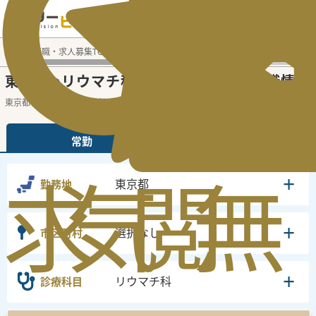
電話でのお問い合わせ：平日9:30-19:00
医師転職・求人募集TOP
常勤求人検索
東京都 医師求人
リ
東京都
リウマチ科
常勤医師求人・転職情報
の
の
東京都のリウマチ科の常勤の医師求人の検
...
続きを読む▼
常勤
非常勤
求
気
閲
無
東京都
勤務地
選択なし
市区町村
リウマチ科
診療科目