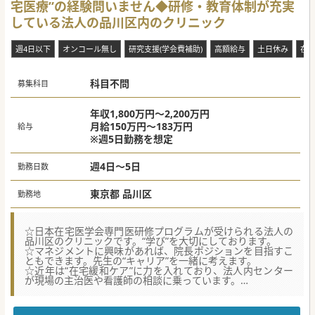
宅医療”の経験問いません◆研修・教育体制が充実
している法人の品川区内のクリニック
週4日以下
オンコール無し
研究支援(学会費補助)
高額給与
土日休み
在
科目不問
募集科目
年収1,800万円～2,200万円
月給150万円～183万円
給与
※週5日勤務を想定
週4日～5日
勤務日数
東京都 品川区
勤務地
☆日本在宅医学会専門医研修プログラムが受けられる法人の
品川区のクリニックです。“学び”を大切にしております。
☆マネジメントに興味があれば、院長ポジションを目指すこ
ともできます。先生の“キャリア”を一緒に考えます。
☆近年は“在宅緩和ケア”に力を入れており、法人内センター
が現場の主治医や看護師の相談に乗っています。
【医療機関情報】
■法人内クリニックが日本在宅医学会認定施設になるため、