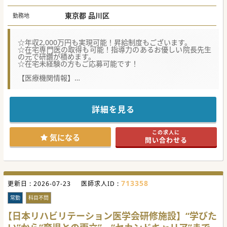
東京都 品川区
勤務地
☆年収2,000万円も実現可能！昇給制度もございます。
☆在宅専門医の取得も可能！指導力のあるお優しい院長先生
の元で研鑽が積めます。
☆在宅未経験の方もご応募可能です！
【医療機関情報】
■日本在宅医学会認定施設になるため、訪問診療を志してい
る先生方に人気の在宅医専門医の取得が可能です。
■認知症の専門医、緩和医療学会専門医も取得可能ですの
で、在宅診療のスペシャリストを目指すことができる環境で
詳細を見る
す。
■理事長が神経内科がご専門であるため、神経難病の患者様
もおりますが、認知症や緩和ケアなど幅広く診療していただ
この求人に
けます。
気になる
問い合わせる
【職場環境と雰囲気】
■経験豊富な常勤医師が多数在籍し充実したOJT体制が構築
しているため、訪問診療未経験の方や手技から離れておられ
る方も安心です。
■院長先生は面倒見の良い在宅指導医で、スタッフとのコミ
713358
更新日 :
ュニケーションを大切にしています。
2026-07-23
医師求人ID :
■土日・祝日はお休み！夜間の対応は基本的に非常勤医師が
行うため、ワークライフバランスを重視したご勤務が叶いま
常勤
科目不問
す。
【日本リハビリテーション医学会研修施設】“学びた
【募集背景】
■患者数の増加に伴い、診療体制の強化を目指しての募集。