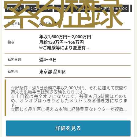
索
る
歴
録
週4日以下
オンコール無し
高額給与
土日休み
在宅・訪問
転科OK
未
科目不問
募集科目
年収1,600万円～2,000万円
月給133万円～166万円
給与
※ご経験等により変更有
※目安：週4日年収1,600万円 週5日年収2,00
0万円
週4～5日
勤務日数
東京都 品川区
勤務地
☆好条件！週5日勤務で年収2,000万円、それに加えて夜間や
週末の出動手当は別途支給となります。
☆土日祝は完全オフになります。残業も月5時間ほどのた
め、オンオフはっきりとしたメリハリある働き方になりま
す。
☆同じく品川区に構える本院に経験豊富なドクターが複数在
籍、Slack等でタイムリーに相談できるストレスない環境で
す。
【募集背景】
詳細を見る
■患者数増加と地域医療貢献のため1年前に開設している分
院です。地域の特性を熟知している法人でのご勤務になりま