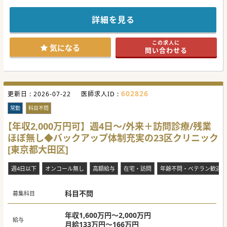
★☆コンサルタントからのメッセージ★☆
JR各線利用可の駅近クリニックで健診・外来ドクターの募集
になります。
詳細を見る
グループ内の別クリニックでの勤務もあり、リフレッシュし
ながら仕事に就けます。
法人内3クリニックでは育児中など女性ドクターが複数在籍
この求人に
し、ご活躍されています。
気になる
問い合わせる
#秋入職可
602826
更新日 :
2026-07-22
医師求人ID :
常勤
科目不問
【年収2,000万円可】週4日～/外来＋訪問診療/残業
ほぼ無し◆バックアップ体制充実の23区クリニック
[東京都大田区]
週4日以下
オンコール無し
高額給与
在宅・訪問
年齢不問・ベテラン歓迎
科目不問
募集科目
年収1,600万円～2,000万円
給与
月給133万円～166万円