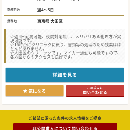
週4～5日
勤務日数
東京都 大田区
勤務地
☆週4日勤務可能、夜間対応無し、メリハリある働き方が実
現可能です。
☆16時台にクリニックに戻り、書類等の処理のため残業はほ
とんどありません。
☆大田区のクリニックです。マイカー通勤も可能ですので、
各方面からのアクセスも良好です。
★☆コンサルタントからのメッセージ★☆
クリニックへの通院が難しい、かかりつけ患者様の訪問診
療・往診からスタートしております。
詳細を見る
慢性疾患の患者様への訪問診療がメインのため、お看取り等
のターミナル患者様は少なく、
患者様やそのご家族とのコミュニケーションを大切にしてい
この求人に
るクリニックの在宅部門になります。
気になる
問い合わせる
ご興味ございましたら、是非一度お問い合わせください。
#春入職可 #急募 #秋入職可
ご希望に沿った条件の求人情報をご提案
非公開求人について問い合わせる