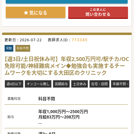
す。
■また、基幹型臨床研修病院の機能を持ち、地域の大規模急
この求人に
性期病院と在宅医療を繋ぐ城南地区のハブの役割を担ってい
気になる
問い合わせる
ます。
■一般病棟139床と回復期リハ病棟50床のケアミックスで、
近年は特に在宅医療分野にも注力し、地域医療を支えていま
す。
【働きやすさ】
713345
更新日 :
■“週3日勤務（週20時間以上）”で社会保険完備など、育児
2026-07-22
医師求人ID :
中のドクターにも考慮された柔軟な働き方の相談が実現可能
です。
常勤
科目不問
■赴任手当、住宅手当、家族手当などの各種手当から、院内
託児所など、働く上での福利厚生も充実しております。
【週3日/土日祝休み可】年収2,500万円可/駅チカ/OC
■子育て世代のドクターから、定年後のセカンドキャリアを
免除可能/神経難病メイン◆勉強会も実施するチー
歩むベテランまで幅広い世代が温かい風土でご活躍されてい
ます。
ムワークを大切にする大田区のクリニック
【業務内容】
■2階50床が回復期リハビリテーション病棟です。こちらの
週4日以下
オンコール無し
高額給与
土日休み
在宅・訪問
年齢不問・ベ
入院患者さんをスタッフと共に診て社会、在宅復帰を支援し
ます。
■現在はベテランのリハビリテーション専門医1名と脳神経
科目不問
外科医1名のドクターが病棟を担当しており、その増員募集
募集科目
です。
■特に科目にこだわりはございません。“回復期をこれから
学びたい、やっていきたい”、という志を大切に致します。
年収1,000万円～2500万円
月給83万円～208万円
給与
#秋入職可
週3日 1,000万円～
週4日 1,600万円～2,000万円
週3～5日
勤務日数