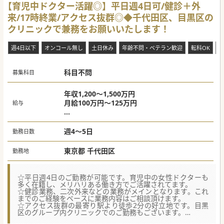
【育児中ドクター活躍◎】平日週4日可/健診＋外
来/17時終業/アクセス抜群◎◆千代田区、目黒区の
クリニックで兼務をお願いいたします！
週4日以下
オンコール無し
土日休み
年齢不問・ベテラン歓迎
転科OK
未
科目不問
募集科目
年収1,200～1,500万円
月給100万円～125万円
給与
週4日:1,200万円、週5日:1,500万円
週4～5日
勤務日数
東京都 千代田区
勤務地
☆平日週4日のご勤務が可能です。育児中の女性ドクターも
多く在籍し、メリハリある働き方でご活躍されてます。
☆健診業務、二次外来などの業務がメインとなります。これ
までのご経験をベースに業務内容はご相談頂けます。
☆アクセス抜群の最寄り駅より徒歩2分の好立地です。目黒
区のグループ内クリニックでのご勤務もございます。