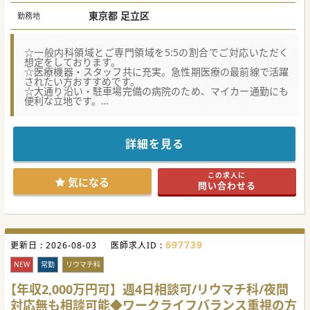
東京都 足立区
勤務地
☆一般内科領域とご専門領域を5:5の割合でご対応いただく
想定をしております。
☆医療機器・スタッフ共に充実。急性期医療の最前線で活躍
されたい方おすすめです。
☆大通り沿い・駐車場完備の病院のため、マイカー通勤にも
便利な立地です。
【募集背景】
■グループ内病院でのリウマチ診療の需要が増加しており、
対応強化のための増員を目指し地域医療拡大中の医療機関で
詳細を見る
す。
■地域包括ケアシステムの実現に向け、幅広い診療科の医師
を抱えており更なる発展の為募集しております。
この求人に
■数年後に新病院移転に伴い、さらなる医療提供体制の充実
気になる
問い合わせる
を地域貢献を目指している医療機関となります。
【職場環境と雰囲気】
■地域に密着した医療を提供するため、スタッフ間の協力体
制が整っておりそれじれの科にスペシャリストがおります。
■先進的な医療機器と充実した設備が整備され、学べる環境
697739
更新日 :
がありスキルアップできる病院です。
2026-08-03
医師求人ID :
■多様な診療科が揃い、幅広い専門知識と経験を積むことが
できる為一度お問い合わせくださいませ。
NEW
常勤
リウマチ科
【医療機関情報】
【年収2,000万円可】週4日相談可/リウマチ科/夜間
■年間10,000台を超える救急車受入実績があり、地域医療の
対応無も相談可能◆ワークライフバランス重視の方
要として機能しています。