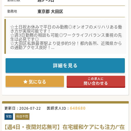
週5日 2,000万円～2,500万円
※勤務日数・ご経験により変動がございます
東京都 大田区
勤務地
☆土日祝お休みで平日のみ勤務◎オンオフのメリハリある働
き方が実現可能です！
☆週3日勤務の相談も可能◎ワークライフバランス重視の先
生は必見です◎
☆大田区私鉄最寄駅より徒歩約5分！都内各所、近隣県から
の通勤アクセス良好！
★☆コンサルタントからのメッセージ★☆
地域の介護サービスや近隣病院と連携して、患者様が安心し
て在宅療養できるよう
詳細を見る
医療提供を行っています。
患者様数は130名ほどと、好調に増患しているため体制強化
での募集です。
この求人に
土日祝はお休みとなりますので、QOL向上を目指す方にもオ
気になる
問い合わせる
ススメです◎
#秋入職可
648680
更新日 :
2026-07-22
医師求人ID :
常勤
科目不問
【週4日・夜間対応無可】在宅緩和ケアにも注力/“在