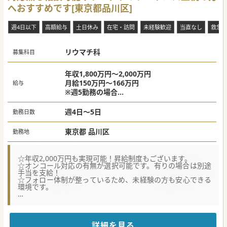
■急性期医療の最前線で働きながら、自身の専門知識と技術
へおすすめです[東京都品川区]
を高めることができサポート体制も充実しております。
■自己資本比率72.6％の安定した経営基盤を持つ、信頼の厚
い医療機関となり地域と共に医療を通じて発展を目指してお
週4日以下
高額給与
土日休み
在宅・訪問
未経験歓迎
当直なし
救急
ります。
#春入職可 #年度内入職可 #秋入職可
リウマチ科
募集科目
年収1,800万円～2,000万円
月給150万円～166万円
給与
※週5勤務の場合
※オンコール手当は別途加算(基本給:時給1,60
0円、往診:10,000円/件)
週4日～5日
勤務日数
東京都 品川区
勤務地
☆年収2,000万円も実現可能！昇給制度もございます。
☆オンコール対応の有無が選択可能です。有りの場合は別途
手当を支給！
☆フォロー体制が整っているため、未経験の方も安心できる
環境です。
【医療機関情報】
■日本在宅医学会認定施設になるため、訪問診療を志してい
る先生方に人気の在宅医専門医の取得が可能です。
■認知症の専門医、緩和医療学会専門医も取得可能ですの
詳細を見る