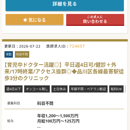
在宅学会の専門医研修プログラムを受けることが出来ます。
詳細を見る
■法人内に内科のほか、各専門家の専門医が複数在籍してい
るため、医師同士で協力し学び合える職場環境です。
■患者様とご家族の思いを大切にする経営方針のもと、より
この求人に
深いコミュニケーションを築くことでやりがいを感じられま
気になる
問い合わせる
す。
【業務内容】
■居宅と施設の両方の訪問診療の経験を積むことが可能で
す。割合は居宅8割、施設2割となります。
■診療助手とドライバーが帯同する三人での診療体制になる
724657
更新日 :
ため、医師としての業務に専念することができます。
2026-07-22
医師求人ID :
■診療をバックアップする事務体制が整備されており、ICT
活用、オンコール体制、カルテ作成専門クラークを配置して
常勤
科目不問
います。
【育児中ドクター活躍◎】平日週4日可/健診＋外
【職場環境と雰囲気】
来/17時終業/アクセス抜群◎◆品川区各線最寄駅徒
■電子カルテにはディクテーション機能があり、診療中の会
話を録音できるため、クリニックに戻ってからの振り返りが
歩3分のクリニック
できます。
■法人全体がICTの活用に積極的であるため、診療をバック
アップする事務体制が整っています。
週4日以下
オンコール無し
土日休み
年齢不問・ベテラン歓迎
転科OK
未
■勉強会や症例カンファレンスを積極的に実施し、日々知識
のアップデートをすることができる学びの多い環境です。
科目不問
募集科目
#秋入職可
年収1,200～1,500万円
月給100万円～125万円
給与