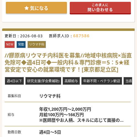
す。
この求人に
■現在ご勤務中の常勤ドクターがご家庭のご事情で已む無く
気になる
問い合わせる
この6月末でご退職されます。その欠員を埋める募集です。
■訪問診療のご経験は一切問いません。科目も不問です。ご
経験よりも在宅医療への熱い“志”や“想い”を最重視しており
ます。
【職場環境と雰囲気】
687586
更新日 :
■本院も含めて医師同士のカンファレンスやSlackでの相談
2026-08-03
医師求人ID :
体制を構築。気軽にご質問や情報共有ができる風通しの良い
環境です。
NEW
常勤
リウマチ科
■院長は本院で長く常勤勤務をされてきた方でとても温厚な
先生です。訪問診療のご経験も豊富な方ですのでご安心下さ
//膠原病リウマチ内科医を募集//地域中核病院×当直
い。
免除可◆週4日可◆一般内科＆専門診療＝5：5★経
■医師に限らず、看護師や職員・スタッフも30～40代と若
く、フットワークの軽い風土です。メリハリある働き方が可
営安定で安心の就業環境です！[東京都足立区]
能です。
【具体的な業務内容】
週4日以下
研究支援(学会費補助)
高額給与
年齢不問・ベテラン歓迎
当直な
■看護師もしくは医療アシスタント、ドライバーとの3名体
制で居宅の患者さんをメインで1日10件弱、診療致します。
■患者層は慢性疾患・認知症などからガン末期の患者さんま
リウマチ科
で幅広く、様々な症状や疾患、その症例を経験頂けます。
募集科目
■土日祝は完全オフになります。夜間や週末のOCについて
は他の常勤医と分担頂きたいですが、無しのご相談も可能で
す。
年収1,200万円～2,000万円
月給100万円～166万円
給与
＃秋入職可
※医師歴やお人柄、スキルに応じて面接の
上、決定いたします。
週4日～5日
勤務日数