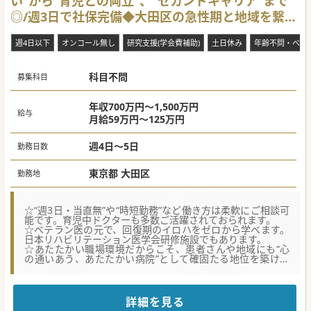
い”から“育児との両立”、“セカンドキャリア”まで
ルート数も二桁を超えており、地域からのニーズが高い医療
◎/週3日で社保完備◆大田区の急性期と地域を繋
機関です。
■将来開業をお考えの方もご応募が可能です。資格取得を目
ぐ“ハブ”病院
指しながら、クリニック経営について学ぶことができます。
週4日以下
オンコール無し
研究支援(学会費補助)
土日休み
年齢不問・ベテ
■最寄駅からも近く、託児施設も完備されているため、子育
て中の方にもおすすめの働きやすい環境になります。
科目不問
募集科目
#秋入職可
年収700万円～1,500万円
給与
月給59万円～125万円
週4日～5日
勤務日数
東京都 大田区
勤務地
☆“週3日・当直無”や“時短勤務”など働き方は柔軟にご相談可
能です。育児中ドクターも多数ご活躍されておられます。
☆ベテラン医の元で、回復期のイロハをゼロから学べます。
日本リハビリテーション医学会研修施設でもあります。
☆あたたかい職場環境だからこそ、患者さんや地域にも“心
の通いあう、あたたかい病院”として確固たる地位を築けま
す。
【医療機関情報】
■創立70年以上の歴史を持ち、2010年オープンの広く、綺
詳細を見る
麗な病院を中心に多数の診療所を展開する社会医療法人で