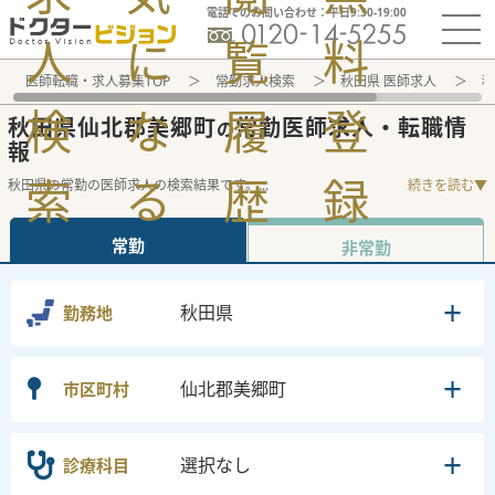
電話でのお問い合わせ：平日9:30-19:00
人
に
覧
料
医師転職・求人募集TOP
常勤求人検索
秋田県 医師求人
秋
検
な
履
登
秋田県仙北郡美郷町
常勤医師求人・転職情
の
報
索
る
歴
録
秋田県の常勤の医師求人の検索結果です。
...
続きを読む▼
常勤
非常勤
秋田県
勤務地
仙北郡美郷町
市区町村
選択なし
診療科目