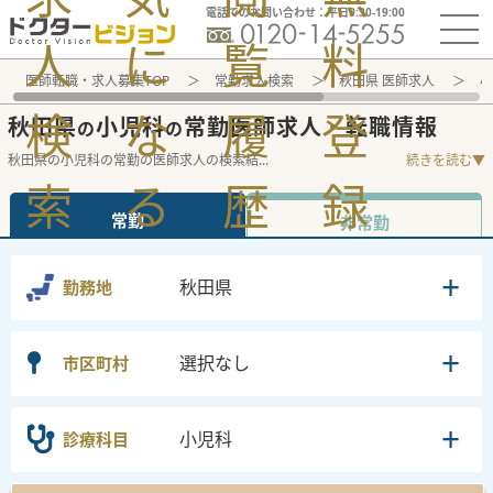
電話でのお問い合わせ：平日9:30-19:00
人
に
覧
料
医師転職・求人募集TOP
常勤求人検索
秋田県 医師求人
小
検
な
履
登
秋田県
小児科
常勤医師求人・転職情報
の
の
秋田県の小児科の常勤の医師求人の検索結
...
続きを読む▼
索
る
歴
録
常勤
非常勤
秋田県
勤務地
選択なし
市区町村
小児科
診療科目