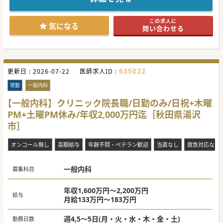
■昭和38年の開設以来長きにわたり地域医療に貢献してきた
得意分野やご経験を最大限に考慮いたします。
歴史ある内科クリニックです。
■診療科目は内科や消化器内科および小児科を標榜し地域の
#秋入職可
この求人に
患者様の健康を支えています。
気になる
問い合わせる
■現在は紙カルテを使用しておりますが今後の利便性向上に
向けて電子カルテの導入も検討中です。
【働きやすさ】
■経営や経理などの管理業務は専門のスタッフが担当するた
め医師は診療に専念できる環境です。
635022
更新日 :
■引越し費用の補助や帰省手当のご相談も可能であり全国か
2026-07-22
医師求人ID :
らのご応募を歓迎いたしております。
■年額10万円を上限とした学会参加費用の支給制度があり継
常勤
一般内科
続的な自己研鑽をしっかりと支援します。
■クリニックの増収増益や組織エンゲージメントの向上が達
【一般内科】クリニック院長職/日勤のみ/日祝+木曜
成された場合には翌年の昇給が見込めます。
PM+土曜PM休み/年収2,000万円迄［秋田県湯沢
【募集背景】
市］
■長年地域医療を牽引してこられた現在の院長先生がご勇退
されることに伴う後任医師の募集です。
■ご入職後は一定期間の丁寧な引き継ぎ期間を設けておりま
オンコール無し
高額給与
年齢不問・ベテラン歓迎
当直なし
救急対応なし
すので安心して業務を引き継げます。
■引き継ぎ期間が終了した後は管理医師ならびに法人の理事
としてクリニックをお任せいたします。
一般内科
■勤務の開始時期につきましては2026年以降でご相談が可能
募集科目
となっており柔軟に対応いたします。
■これまでのご経験を活かして地域医療の中心的な役割を担
っていただける熱意ある先生を探しております。
年収1,600万円～2,200万円
給与
月給133万円～183万円
【職場環境と雰囲気】
■患者様一人ひとりとじっくり向き合いながら長期的な信頼
関係を築くことができるアットホームな環境です。
週4,5～5日(月・火・水・木・金・土)
勤務日数