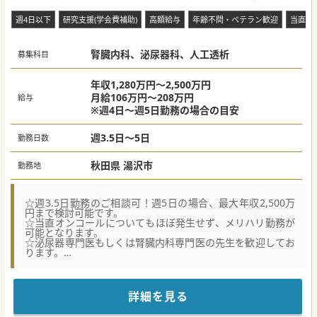
湯沢市]
週4日以下
研究支援(学会費補助)
高額給与
年齢不問・ベテラン歓迎
当直な
腎臓内科、泌尿器科、人工透析
募集科目
年収1,280万円～2,500万円
月給106万円～208万円
給与
※週4日～週5日勤務の場合の目安
週3.5日～5日
勤務日数
秋田県 湯沢市
勤務地
☆週3.5日勤務のご相談可！週5日の場合、最大年収2,500万
円まで検討可能です。
☆当直オンコールについてもほぼ発生せず、メリハリ勤務が
可能となります。
☆泌尿器専門医もしくは腎臓内科専門医の先生を歓迎してお
ります。
★☆コンサルタントからのメッセージ★☆
内科外来及び透析クリニックを運営しているクリニックとな
ります。
詳細を見る
地域に無くてはならない医療機関として地域に根ざした医療
を提供しています。