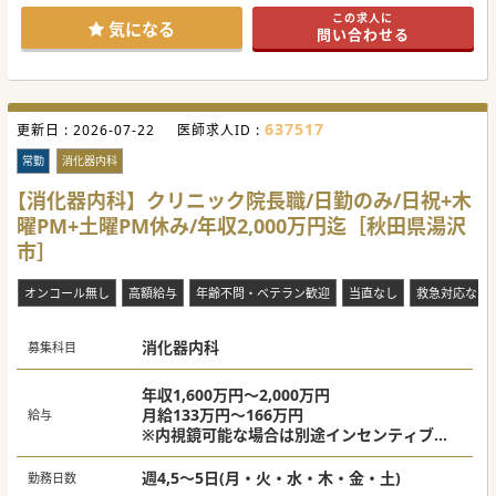
運営母体も複数の医療法人を抱えるグループのため安定感が
この求人に
あり、
気になる
問い合わせる
待遇面や安心して勤務ができる環境を目指しております。
#秋入職可
637517
更新日 :
2026-07-22
医師求人ID :
常勤
消化器内科
【消化器内科】クリニック院長職/日勤のみ/日祝+木
曜PM+土曜PM休み/年収2,000万円迄［秋田県湯沢
市］
オンコール無し
高額給与
年齢不問・ベテラン歓迎
当直なし
救急対応なし
消化器内科
募集科目
年収1,600万円～2,000万円
月給133万円～166万円
給与
※内視鏡可能な場合は別途インセンティブ可
能
週4,5～5日(月・火・水・木・金・土)
勤務日数