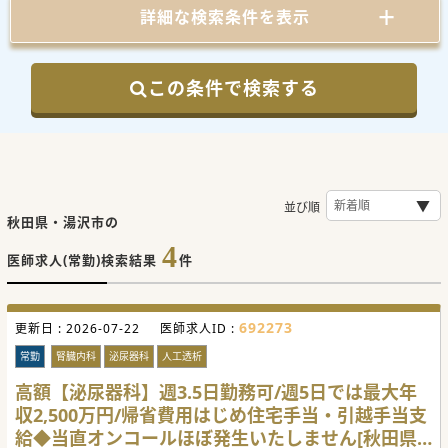
詳細な検索条件を表示
この条件で検索する
並び順
秋田県・湯沢市の
4
医師求人(常勤)検索結果
件
692273
更新日 :
2026-07-22
医師求人ID :
常勤
腎臓内科
泌尿器科
人工透析
高額【泌尿器科】週3.5日勤務可/週5日では最大年
収2,500万円/帰省費用はじめ住宅手当・引越手当支
給◆当直オンコールほぼ発生いたしません[秋田県