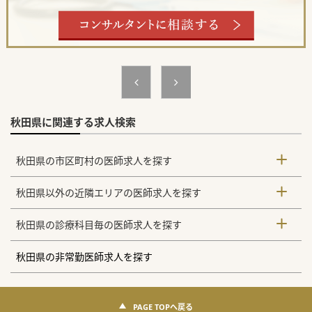
【募集背景】
■長年地域医療を牽引してこられた現在の院長先生がご勇退
されることに伴う後任医師の募集です。
■ご入職後は一定期間の丁寧な引き継ぎ期間を設けておりま
すので安心して業務を引き継げます。
■引き継ぎ期間が終了した後は管理医師ならびに法人の理事
としてクリニックをお任せいたします。
■勤務の開始時期につきましては2026年以降でご相談が可能
となっており柔軟に対応いたします。
■これまでのご経験を活かして地域医療の中心的な役割を担
っていただける熱意ある先生を探しております。
秋田県に関連する求人検索
【職場環境と雰囲気】
■患者様一人ひとりとじっくり向き合いながら長期的な信頼
関係を築くことができるアットホームな環境です。
■現在は看護師3名と事務スタッフ3名が在籍しておりチーム
秋田県の市区町村の医師求人を探す
ワーク良く日々の診療をサポートしています。
■1日あたりおよそ60名から70名の外来患者様が訪れており
地域の方々から厚い信頼を寄せられています。
秋田県以外の近隣エリアの医師求人を探す
■ワークライフバランスをしっかりと考慮した働き方が可能
であり無理なく長期的にご勤務いただけます。
【業務内容】
秋田県の診療科目毎の医師求人を探す
■地域のプライマリケアを担う外来診療を中心に担当してい
ただき週に9コマから10コマをお願いします。
■健康診断やワクチンの問診および接種などを通じて地域住
秋田県の非常勤医師求人を探す
民の予防医療にも大きく貢献できるお仕事です。
■対応が可能な先生には上下部の内視鏡検査をお願いしてお
り更なるスキルを活かしてご活躍いただけます。
■発熱外来への対応や産業医業務ならびに訪問診療など幅広
い業務からご希望に合わせた働き方が選べます。
PAGE TOPへ戻る
■内視鏡検査が難しい先生からのご応募も可能であり先生の