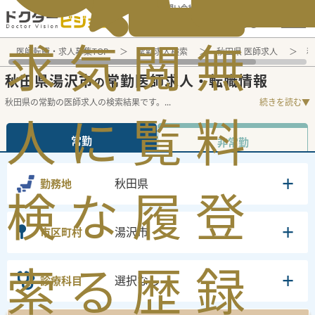
電話でのお問い合わせ：平日9:30-19:00
求
気
閲
無
医師転職・求人募集TOP
常勤求人検索
秋田県 医師求人
秋
秋田県湯沢市
常勤医師求人・転職情報
の
秋田県の常勤の医師求人の検索結果です。
...
続きを読む▼
人
に
覧
料
常勤
非常勤
秋田県
勤務地
検
な
履
登
湯沢市
市区町村
索
る
歴
録
選択なし
診療科目