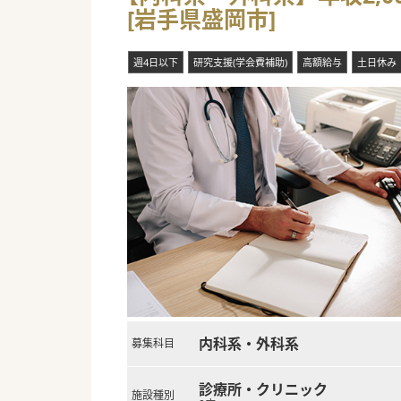
[岩手県盛岡市]
■現在は所長と常勤医師（60
■採用において円滑なコミュニ
■診療体制は電子カルテではな
週4日以下
研究支援(学会費補助)
高額給与
土日休み
■当直室が完備されているほか
■日本最大級の民間総合農場や
【業務内容】
■19床を有する有床診療所に
■特定の専門分野に限らず、内
■月1回の土曜勤務や休日当番
■2027年の体制変更に向け
#秋入職可
内科系・外科系
募集科目
診療所・クリニック
施設種別