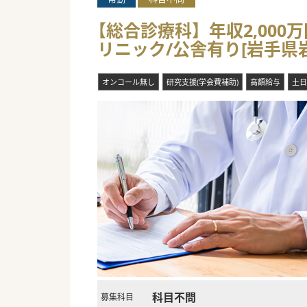
【総合診療科】年収2,000
リニック/公舎有り[岩手県
オンコール無し
研究支援(学会費補助)
高額給与
土日
科目不問
募集科目