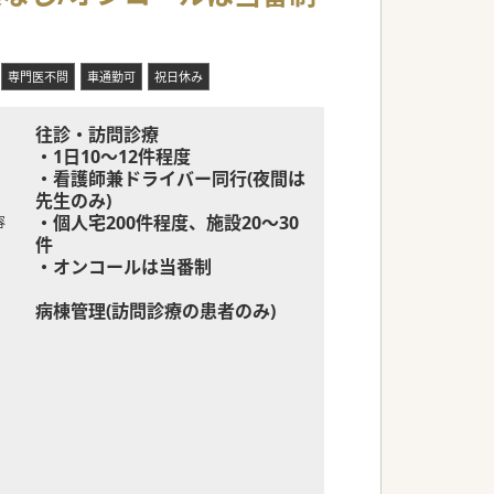
を提供している職場です。
切にする風土があります。
診療スタイルで業務が可能です。
専門医不問
車通勤可
祝日休み
あり、身体的負担に配慮されています。
スして働くことができます。
往診・訪問診療
・1日10～12件程度
・看護師兼ドライバー同行(夜間は
の第一線を担当していただきます。
先生のみ)
のやりがいある業務です。
・個人宅200件程度、施設20～30
容
に集中できる業務内容です。
件
験を存分に活かせる仕事です。
・オンコールは当番制
病棟管理(訪問診療の患者のみ)