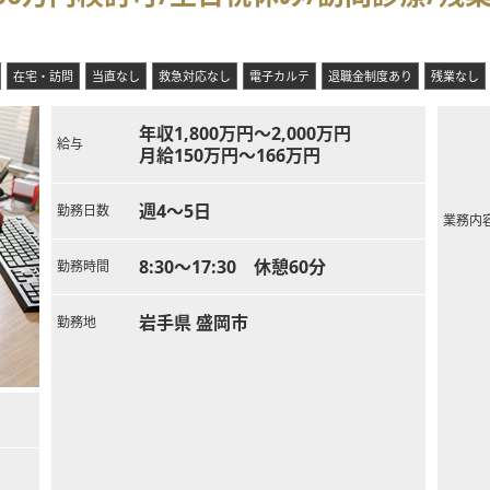
代女性）、および非常勤医師2名の体制で、協力し合いながら温かい医療
ケーションが可能かどうかが重視されており、スタッフ間の協調性を大
く紙カルテを使用しており、IT機器の操作に煩わされることなく従来の
在宅・訪問
当直なし
救急対応なし
電子カルテ
退職金制度あり
残業なし
、診療所の近くにある社宅をオンコール待機時に利用することも可能で
キャンプ施設が近くにあり、豊かな自然環境の中で心身ともにリラック
年収1,800万円～2,000万円
給与
月給150万円～166万円
おける勤務医として、外来診療および入院患者の管理業務など、地域医療
科全般を幅広く診る総合診療科としての役割が求められる、地域密着型
週4～5日
勤務日数
業務内
が含まれる場合がありますが、原則残業はなく、定時内での丁寧な診療
、現職の医師たちと連携しながら、地域住民の健康を守るために自身の経
8:30～17:30 休憩60分
勤務時間
岩手県 盛岡市
勤務地