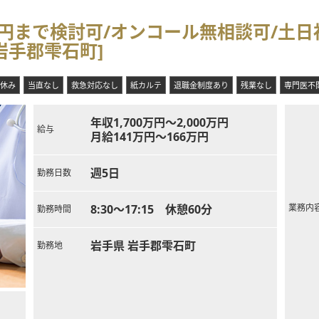
万円まで検討可/オンコール無相談可/土日
岩手郡雫石町]
休み
当直なし
救急対応なし
紙カルテ
退職金制度あり
残業なし
専門医不
年収1,700万円～2,000万円
給与
月給141万円～166万円
週5日
勤務日数
8:30～17:15 休憩60分
業務内
勤務時間
岩手県 岩手郡雫石町
勤務地