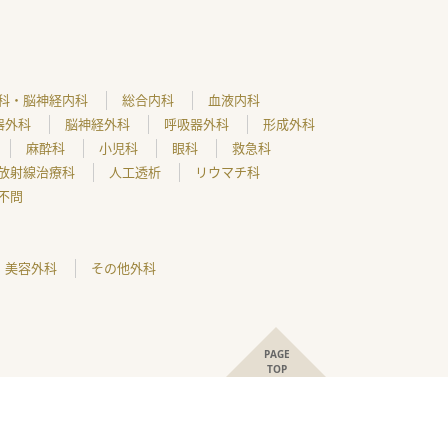
科・脳神経内科
総合内科
血液内科
器外科
脳神経外科
呼吸器外科
形成外科
麻酔科
小児科
眼科
救急科
放射線治療科
人工透析
リウマチ科
不問
美容外科
その他外科
PAGE
TOP