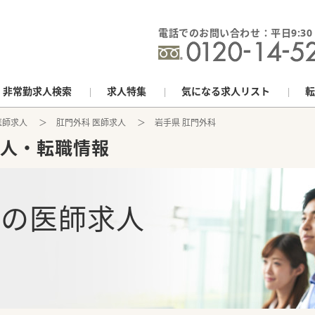
電話でのお問い合わせ：平日9:30 - 
非常勤求人検索
求人特集
気になる求人リスト
転
医師求人
肛門外科 医師求人
岩手県 肛門外科
人・転職情報
科
の
医師求人