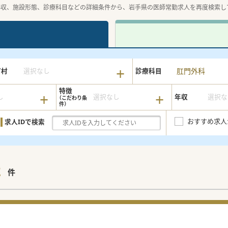
年収、施設形態、診療科目などの詳細条件から、岩手県の医師常勤求人を再度検索し
肛門外科
町村
選択なし
診療科目
特徴
し
選択なし
年収
選択な
おすすめ求人
求人IDで検索
2
件