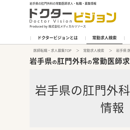
岩手県の肛門外科の常勤医師求人・転職・募集情報
Produced by 株式会社メディカルリソース
ドクタービジョンとは
常勤求人検索
医師転職・求人募集TOP
常勤求人検索
岩手県 
岩手県
肛門外科
常勤医師求
の
の
岩手県
の
肛門外
情報