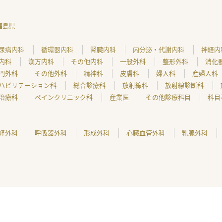
福島県
尿病内科
循環器内科
腎臓内科
内分泌・代謝内科
神経内
内科
漢方内科
その他内科
一般外科
整形外科
消化
門外科
その他外科
精神科
皮膚科
婦人科
産婦人科
ハビリテーション科
総合診療科
放射線科
放射線診断科
治療科
ペインクリニック科
産業医
その他診療科目
科目
経外科
呼吸器外科
形成外科
心臓血管外科
乳腺外科