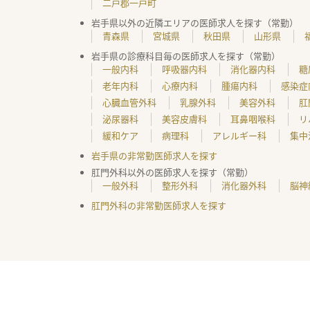
二戸郡一戸町
岩手県以外の近隣エリアの医師求人を探す（常勤）
青森県
宮城県
秋田県
山形県
岩手県の診療科目毎の医師求人を探す（常勤）
一般内科
呼吸器内科
消化器内科
糖
老年内科
心療内科
腫瘍内科
感染症
心臓血管外科
乳腺外科
美容外科
肛
泌尿器科
美容皮膚科
耳鼻咽喉科
リ
緩和ケア
病理科
アレルギー科
集中
岩手県の非常勤医師求人を探す
肛門外科以外の医師求人を探す（常勤）
一般外科
整形外科
消化器外科
脳神
肛門外科の非常勤医師求人を探す