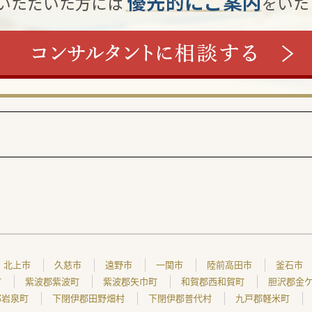
北上市
久慈市
遠野市
一関市
陸前高田市
釜石市
町
紫波郡紫波町
紫波郡矢巾町
和賀郡西和賀町
胆沢郡金
郡岩泉町
下閉伊郡田野畑村
下閉伊郡普代村
九戸郡軽米町