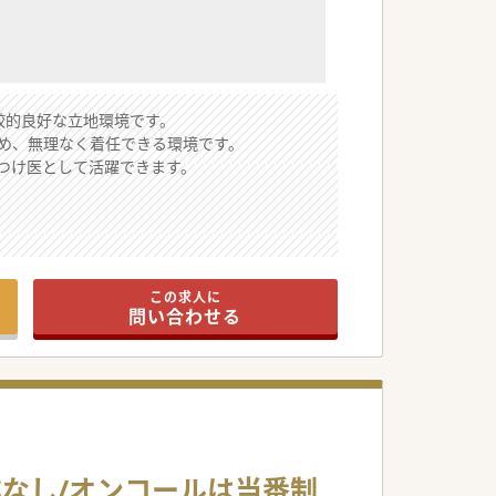
較的良好な立地環境です。
め、無理なく着任できる環境です。
つけ医として活躍できます。
として機能しています。
大幅に軽減できます。
この求人に
ことができる魅力的なエリアです。
問い合わせる
できる勤務体系です。
時間を大切にできます。
という柔軟な対応です。
担が軽減される見込みです。
業なし/オンコールは当番制