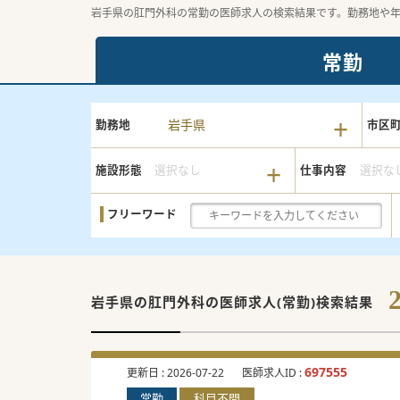
岩手県の肛門外科の常勤の医師求人の検索結果です。勤務地や
常勤
岩手県
勤務地
市区
施設形態
選択なし
仕事内容
選択な
フリーワード
岩手県の肛門外科の
医師求人(常勤)検索結果
697555
更新日 :
2026-07-22
医師求人ID :
常勤
科目不問