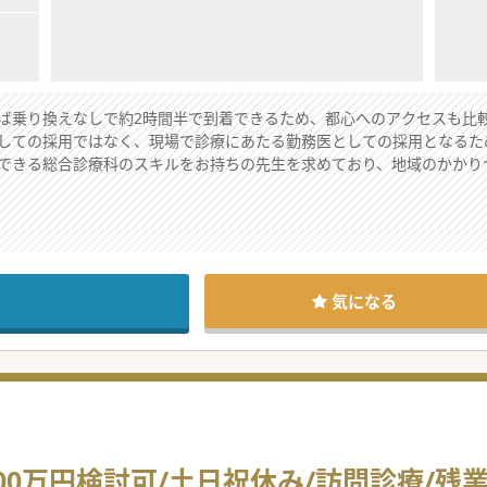
ば乗り換えなしで約2時間半で到着できるため、都心へのアクセスも比
しての採用ではなく、現場で診療にあたる勤務医としての採用となるた
できる総合診療科のスキルをお持ちの先生を求めており、地域のかかり
る19床を有する有床診療所であり、地域住民の健康を支える重要な拠点
料の社宅が用意されており、転居を伴う赴任であっても経済的な負担を
、スキー場などの観光資源が豊富にあり、豊かな自然の中で生活を送る
気になる
祝日が休みの週休2日制となっており、週末にしっかりとリフレッシュ
環境であるため、オンとオフのメリハリをつけやすく、プライベートな
当番が発生する場合もありますが、事前の相談により免除の調整も可能
後非常勤医師による対応へ切り替える計画が進んでおり、常勤医師の負
00万円検討可/土日祝休み/訪問診療/残