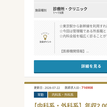
診療所・クリニック
施設種別
1～19床
☆東京駅から新幹線を利用すれ
☆今回は管理職である所長職と
☆内科全般を幅広く診ることが
【医療機関情報】
■岩手県岩手郡雫石町に位置す
■福利厚生の一環として家賃無
詳細を見る
■近隣には小岩井農場や温泉地
【働きやすさ】
■基本的には土曜日・日曜日・
■原則として残業が発生しない
716908
更新日 :
2026-07-22
医師求人ID :
■月1回程度の土曜勤務や休日
常勤
内科系・外科系
■オンコール対応については今
【内科系・外科系】年収2,0
【職場環境と雰囲気】