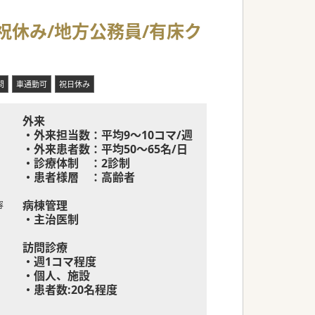
祝休み/地方公務員/有床ク
問
車通勤可
祝日休み
外来
・外来担当数：平均9～10コマ/週
・外来患者数：平均50～65名/日
・診療体制 ：2診制
・患者様層 ：高齢者
病棟管理
容
・主治医制
訪問診療
・週1コマ程度
・個人、施設
・患者数:20名程度