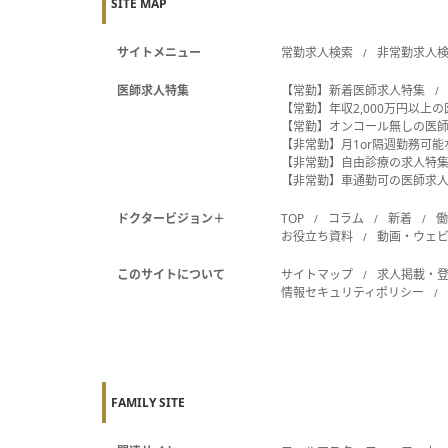
SITE MAP
サイトメニュー
常勤求人検索
非常勤求人
医師求人特集
【常勤】新着医師求人特集
【常勤】年収2,000万円以上
【常勤】オンコール無しの医
【非常勤】月1or隔週勤務可
【非常勤】自由診療の求人特
【非常勤】車通勤可の医師求
ドクタービジョン＋
TOP
コラム
新着
お役立ち資料
動画・ウェ
このサイトについて
サイトマップ
求人掲載・
情報セキュリティポリシー
FAMILY SITE