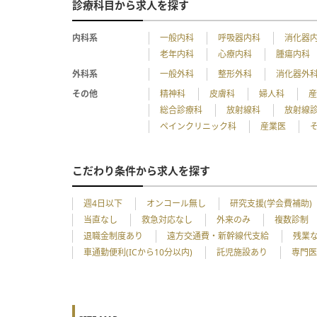
診療科目から求人を探す
内科系
一般内科
呼吸器内科
消化器
老年内科
心療内科
腫瘍内科
外科系
一般外科
整形外科
消化器外
その他
精神科
皮膚科
婦人科
総合診療科
放射線科
放射線
ペインクリニック科
産業医
こだわり条件から求人を探す
週4日以下
オンコール無し
研究支援(学会費補助)
当直なし
救急対応なし
外来のみ
複数診制
退職金制度あり
遠方交通費・新幹線代支給
残業
車通勤便利(ICから10分以内)
託児施設あり
専門医