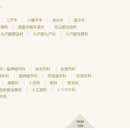
二戸市
八幡平市
奥州市
滝沢市
ケ崎町
西磐井郡平泉町
気仙郡住田町
九戸郡野田村
九戸郡九戸村
九戸郡洋野町
科・脳神経内科
総合内科
血液内科
器外科
脳神経外科
呼吸器外科
形成外科
麻酔科
小児科
眼科
救急科
放射線治療科
人工透析
リウマチ科
不問
PAGE
TOP