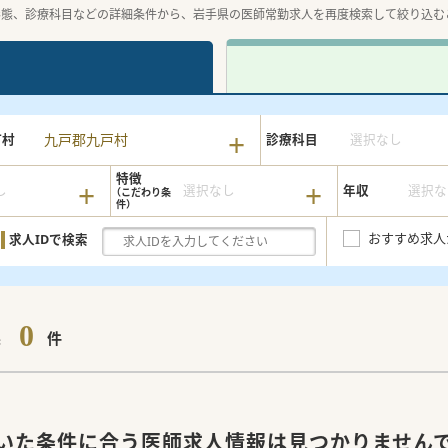
形態、診療科目などの詳細条件から、岩手県の医師常勤求人を再度検索して絞り込む
九戸郡九戸村
町村
診療科目
選択なし
特徴
し
選択なし
年収
選択な
おすすめ求人
求人IDで検索
0
果
件
いた条件に合う医師求人情報は見つかりません