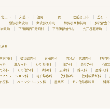
北上市
久慈市
遠野市
一関市
陸前高田市
釜石市
町
紫波郡紫波町
紫波郡矢巾町
和賀郡西和賀町
胆沢郡金
郡岩泉町
下閉伊郡田野畑村
下閉伊郡普代村
九戸郡軽米町
福島県
尿病内科
循環器内科
腎臓内科
内分泌・代謝内科
神経内
内科
漢方内科
その他内科
一般外科
整形外科
消化
門外科
その他外科
精神科
皮膚科
婦人科
産婦人科
ハビリテーション科
総合診療科
放射線科
放射線診断科
治療科
ペインクリニック科
産業医
その他診療科目
科目