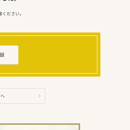
録ください。
録
ジへ