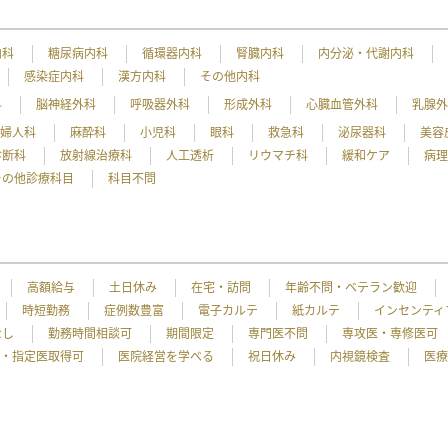
内科
糖尿病内科
循環器内科
腎臓内科
内分泌・代謝内科
感染症内科
漢方内科
その他内科
科
脳神経外科
呼吸器外科
形成外科
心臓血管外科
乳腺
産婦人科
麻酔科
小児科
眼科
救急科
泌尿器科
美容
診断科
放射線治療科
人工透析
リウマチ科
緩和ケア
病
その他診療科目
科目不問
高額給与
土日休み
在宅・訪問
年齢不問・ベテラン歓迎
時短勤務
症例数豊富
電子カルテ
紙カルテ
インセンティ
なし
勤務時間相談可
期間限定
専門医不問
専攻医・専修医可
・指定医取得可
医院経営を学べる
祝日休み
内視鏡検査
医療