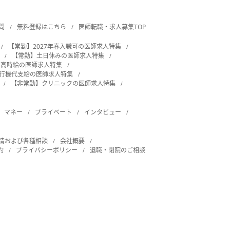
問
無料登録はこちら
医師転職・求人募集TOP
【常勤】2027年春入職可の医師求人特集
【常勤】土日休みの医師求人特集
・高時給の医師求人特集
飛行機代支給の医師求人特集
【非常勤】クリニックの医師求人特集
マネー
プライベート
インタビュー
情および各種相談
会社概要
約
プライバシーポリシー
退職・閉院のご相談