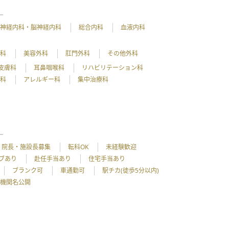
神経内科・脳神経内科
総合内科
血液内科
外科
美容外科
肛門外科
その他外科
皮膚科
耳鼻咽喉科
リハビリテーション科
理科
アレルギー科
集中治療科
院長・施設長募集
転科OK
未経験歓迎
ブあり
赴任手当あり
住宅手当あり
ブランク可
車通勤可
駅チカ(徒歩5分以内)
機関名公開