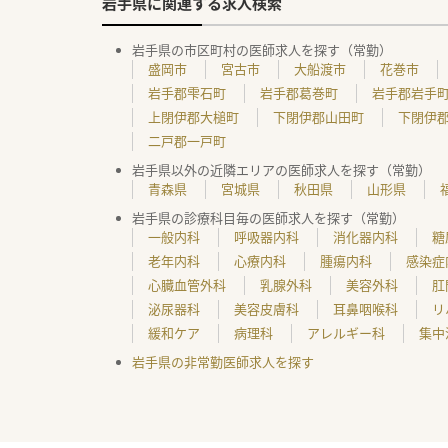
岩手県に関連する求人検索
岩手県の市区町村の医師求人を探す（常勤）
盛岡市
宮古市
大船渡市
花巻市
岩手郡雫石町
岩手郡葛巻町
岩手郡岩手
上閉伊郡大槌町
下閉伊郡山田町
下閉伊
二戸郡一戸町
岩手県以外の近隣エリアの医師求人を探す（常勤）
青森県
宮城県
秋田県
山形県
岩手県の診療科目毎の医師求人を探す（常勤）
一般内科
呼吸器内科
消化器内科
糖
老年内科
心療内科
腫瘍内科
感染症
心臓血管外科
乳腺外科
美容外科
肛
泌尿器科
美容皮膚科
耳鼻咽喉科
リ
緩和ケア
病理科
アレルギー科
集中
岩手県の非常勤医師求人を探す