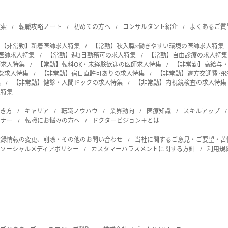
検索
転職攻略ノート
初めての方へ
コンサルタント紹介
よくあるご質
【非常勤】新着医師求人特集
【常勤】秋入職×働きやすい環境の医師求人特集
の医師求人特集
【常勤】週3日勤務可の求人特集
【常勤】自由診療の求人特集
師求人特集
【常勤】転科OK・未経験歓迎の医師求人特集
【非常勤】高給与
能な求人特集
【非常勤】宿日直許可ありの求人特集
【非常勤】遠方交通費･
集
【非常勤】健診・人間ドックの求人特集
【非常勤】内視鏡検査の求人特集
人特集
働き方
キャリア
転職ノウハウ
業界動向
医療知識
スキルアップ
ビナー
転職にお悩みの方へ
ドクタービジョン＋とは
登録情報の変更、削除・その他のお問い合わせ
当社に関するご意見・ご要望・苦
ソーシャルメディアポリシー
カスタマーハラスメントに関する方針
利用規