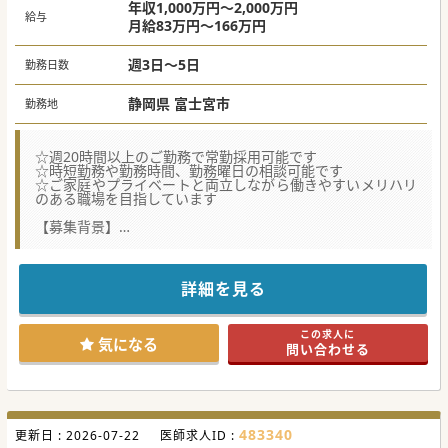
年収1,000万円～2,000万円
給与
月給83万円～166万円
週3日～5日
勤務日数
静岡県 富士宮市
勤務地
☆週20時間以上のご勤務で常勤採用可能です
☆時短勤務や勤務時間、勤務曜日の相談可能です
☆ご家庭やプライベートと両立しながら働きやすいメリハリ
のある職場を目指しています
【募集背景】
■「医療を通じて暮らしを守る」という理念に共感し、地域
医療の充実に力を貸してくださる意欲ある方を求めていま
す。
■患者様が住み慣れた場所で自分らしい人生を歩めるよう、
詳細を見る
質の高い在宅医療を共に提供する新たな仲間を募集していま
す。
■地域社会への更なる貢献を目指し、在宅医療の現場でチー
この求人に
ム医療に柔軟かつ協調性を持って取り組める医師を必要とし
気になる
問い合わせる
ます。
【やりがい】
■患者様の病状管理だけでなく、ご家族への精神的なサポー
トを通じて、患者様とその家族と深い信頼関係を築くことが
できます。
483340
更新日 :
■地域の医療機関や介護施設と密に連携を取りながら、地域
2026-07-22
医師求人ID :