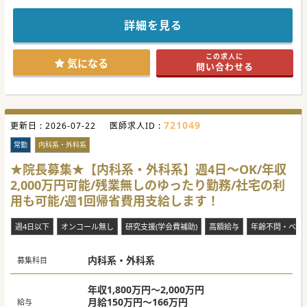
★☆コンサルタントからのメッセージ★☆
静岡県東部や神奈川県に病院、クリニック、介護施設を展開
する法人グループです。
詳細を見る
当病院は一般病床や回復期リハビリテーション病床を持つケ
アミックス病院です。
リゾート地にあるため、休日はゴルフや温泉、美味しい海の
この求人に
幸を食べながら
気になる
問い合わせる
ゆったりとご勤務できる「セカンドキャリア」をお考えの先
生にもお薦めです。
#秋入職可
721049
更新日 :
2026-07-22
医師求人ID :
常勤
内科系・外科系
★院長募集★【内科系・外科系】週4日～OK/年収
2,000万円可能/残業無しのゆったり勤務/社宅の利
用も可能/週1回帰省費用支給します！
週4日以下
オンコール無し
研究支援(学会費補助)
高額給与
年齢不問・ベテ
内科系・外科系
募集科目
年収1,800万円～2,000万円
月給150万円～166万円
給与