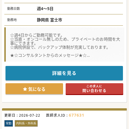
週4～5日
勤務日数
静岡県 富士市
勤務地
☆週4日からご勤務可能です。
☆当直・オンコール無しのため、プライベートのお時間を大
事にできます。
☆病院併設で、バックアップ体制が充実しております。
★☆コンサルタントからのメッセージ★☆
ワークライフバランスを保ちながらメリハリをつけてご勤務
が可能です。
地域の皆様の生活を支援し、地域医療への貢献を実感できま
す。
詳細を見る
住宅手当や赴任手当のご相談も可能なので、お気軽にお問い
合わせください。
この求人に
#秋入職可
気になる
問い合わせる
677631
更新日 :
2026-07-22
医師求人ID :
常勤
内科系・外科系