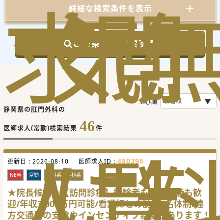
求
気
閲
詳細な検索条件を表示
この条件で検索する
並び順
静岡県の肛門外科の
46
医師求人(常勤)検索結果
件
人
に
覧
480396
更新日 :
2026-08-10
医師求人ID :
NEW
常勤
内科系・外科系
★院長候補★【訪問診療】経験者も未経験者も歓
迎/年収3,000万円可能/看護師との訪問2名体制/遠
方交通費の支給やインセンティブ制度もあります！