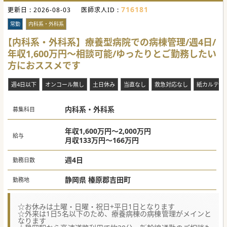
います。
716181
更新日 :
■生活機能の維持や改善に向けた自立支援を通じて、地域高
2026-08-03
医師求人ID :
齢者の健やかな日常を支える非常に社会貢献度の高いお仕事
です。
常勤
内科系・外科系
■充実した手当や新幹線代を含む交通費の支給など、手厚い
福利厚生の下で長期的に安定したキャリアを築くことが可能
【内科系・外科系】療養型病院での病棟管理/週4日/
です。
年収1,600万円～相談可能/ゆったりとご勤務したい
【職場環境と雰囲気】
方におススメです
■併設する病院からの全面的なバックアップ体制が整ってお
り、安心して日々の業務に取り組める環境でございます。
■施設内には経験豊富な看護師やリハビリ専門職が多数在籍
週4日以下
オンコール無し
土日休み
当直なし
救急対応なし
紙カルテ
しており、多職種連携が非常にスムーズに行われておりま
す。
■夜間は併設病院の当直医が対応するため、オンコールや急
内科系・外科系
な呼び出し等は一切なく、ワークライフバランスを保てま
募集科目
す。
#秋入職可
年収1,600万円～2,000万円
給与
月収133万円～166万円
週4日
勤務日数
静岡県 榛原郡吉田町
勤務地
☆お休みは土曜・日曜・祝日+平日1日となります
☆外来は1日5名以下のため、療養病棟の病棟管理がメインと
なります