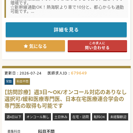
環境です。
☆新幹線通勤OK！熱海駅より車で10分と、都心からも通勤
可能です。
★☆コンサルタントからのメッセージ★☆
一年を通して温暖な環境で、綺麗な海も見える立地です。
メリハリのある働き方が可能で、QOL向上と共に高額年収も
詳細を見る
期待できます。
東京駅まで新幹線で1時間、名古屋駅まで2時間なので遠方の
方もご勤務可能です。
この求人に
赴任手当・独身寮も完備、転居可能な先生におすすめの求人
気になる
問い合わせる
ですので、お気軽にお問い合わせください。
#秋入職可
679649
更新日 :
2026-07-24
医師求人ID :
常勤
科目不問
【訪問診療】週3日～OK/オンコール対応のありなし
選択可/緩和医療専門医、日本在宅医療連合学会の
専門医の取得も可能です
週4日以下
オンコール無し
土日休み
在宅・訪問
転科OK
未経験歓迎
科目不問
募集科目