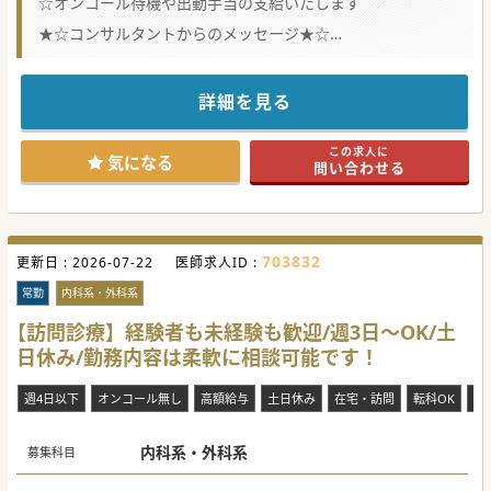
☆オンコール待機や出動手当の支給いたします
★☆コンサルタントからのメッセージ★☆
地域医療の中核病院として、医療、介護、福祉、教育活動を
実施し、現在、市立病院の代わりを担い、地域皆様の信頼を
得ております。
毎年、利用患者数は増加し、益々地域での評価を得、期待も
詳細を見る
高まり、ゆえに更なる診療体制の充実を常に目指しておりま
す。
最寄駅からも高速インターからもアクセスのよい医療機関で
この求人に
す。
気になる
問い合わせる
関心をお持ちいただけましたらお気軽にお問い合わせくださ
い。
#秋入職可
703832
更新日 :
2026-07-22
医師求人ID :
常勤
内科系・外科系
【訪問診療】経験者も未経験も歓迎/週3日～OK/土
日休み/勤務内容は柔軟に相談可能です！
週4日以下
オンコール無し
高額給与
土日休み
在宅・訪問
転科OK
未
内科系・外科系
募集科目