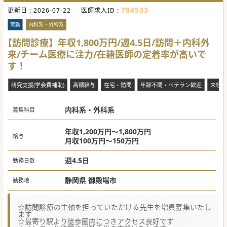
■ご自宅のPCをクラウドで繋ぎ、カルテをご確認いただける
704533
更新日 :
ようにいたします。訪問後もご自宅で入力が可能です。
2026-07-22
医師求人ID :
■オンコールはありません。訪問先もご自宅を起点に決定い
たしますので、時間外勤務は基本発生しておりません。
常勤
内科系・外科系
【医療機関情報】
【訪問診療】年収1,800万円/週4.5日/訪問＋内科外
■静岡県に加え、愛知県、岐阜県、三重県、山梨県に展開
来/チーム医療に注力/在籍医師の定着率が高いで
し、訪問診療だけでなく、再生医療なども幅広く展開してい
ます。
す！
■2005年のクリニック開業当初から在宅医療をはじめ、「患
者ファースト」の施設を20年以上貫き通しております。
■理事長は新しい発想や視点をお持ちの先生を歓迎しており
研究支援(学会費補助)
高額給与
在宅・訪問
年齢不問・ベテラン歓迎
未経験
ます。チャレンジできる環境をお探しの先生にお勧めです。
内科系・外科系
募集科目
年収1,200万円～1,800万円
給与
月収100万円～150万円
週4.5日
勤務日数
静岡県 御殿場市
勤務地
☆訪問診療の主軸を担っていただける先生を増員募集いたし
ます
☆最寄り駅より徒歩圏内につきアクセス良好です