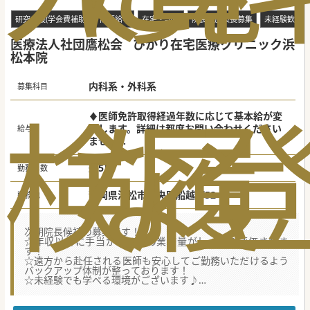
研究支援(学会費補助)
高額給与
在宅・訪問
院長・施設長募集
未経験歓迎
医療法人社団鷹松会
ひかり在宅医療クリニック浜
松本院
内科系・外科系
募集科目
検
な
履
♦医師免許取得経過年数に応じて基本給が変
動します。詳細は都度お問い合わせください
給与
ませ。
院長就任時[10年]2,640万円～[30年]3,192万
円(運転手当含む)
週5日
勤務日数
☆オンコール手当･緊急対応手当等、別途イン
センティブ有り
静岡県浜松市中央区船越町52-30
勤務地
次期院長候補の募集です！
☆年収以外に手当があるため業務量がしっかり評価されま
す！
☆遠方から赴任される医師も安心してご勤務いただけるよう
バックアップ体制が整っております！
☆未経験でも学べる環境がございます♪
【職場環境と雰囲気】
■医師同士が連携し、情報共有やカンファレンスを行い、チ