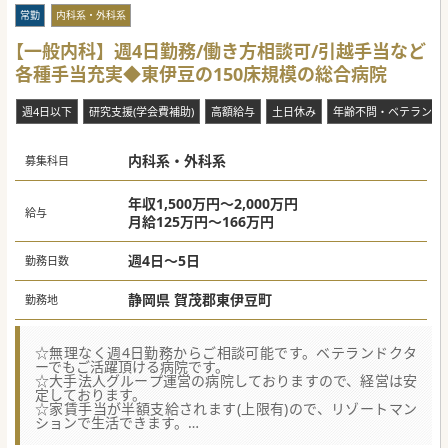
全体の医療インフラを支え、暮らしを守る実感を得られま
す。
常勤
内科系・外科系
■訪問診療の件数や外来診療とのバランスを自身の希望で調
整でき、理想とする医師としてのキャリアを追求できます。
【一般内科】週4日勤務/働き方相談可/引越手当など
各種手当充実◆東伊豆の150床規模の総合病院
【職場環境と雰囲気】
■週3日からの勤務や週20時間以上の時短勤務など、先生の
ライフスタイルに合わせた柔軟な働き方が実現できます。
週4日以下
研究支援(学会費補助)
高額給与
土日休み
年齢不問・ベテラン歓
■ご家庭やプライベートと両立しながら、オンオフのメリハ
リを持って長く安定して働き続けられる環境を整えていま
す。
■医師や看護師などの職種を越えて、円滑なコミュニケーシ
内科系・外科系
募集科目
ョンを取りながら互いに協力し合える風通しの良い職場で
す。
年収1,500万円～2,000万円
#秋入職可
給与
月給125万円～166万円
週4日～5日
勤務日数
静岡県 賀茂郡東伊豆町
勤務地
☆無理なく週4日勤務からご相談可能です。ベテランドクタ
ーでもご活躍頂ける病院です。
☆大手法人グループ運営の病院しておりますので、経営は安
定しております。
☆家賃手当が半額支給されます(上限有)ので、リゾートマン
ションで生活できます。