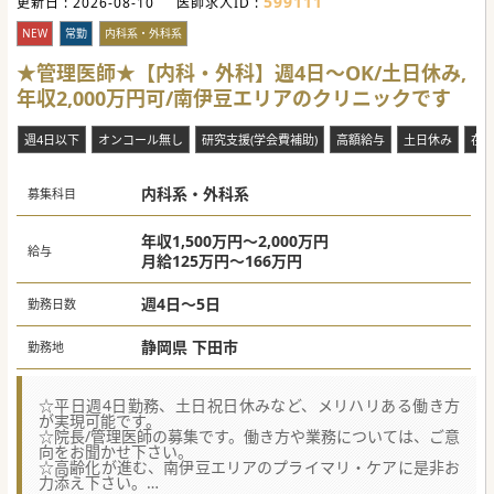
599111
更新日 :
【業務内容】
2026-08-10
医師求人ID :
■訪問先の8割が有料老人ホームやグループホームなどの施
設となりますが、居宅の患者様もご担当いただきます。
NEW
常勤
内科系・外科系
■訪問診療未経験でも、常勤医師との同行やカンファレン
ス、手技習得の機会を通して一人で対応できるようになりま
★管理医師★【内科・外科】週4日～OK/土日休み,
す。
年収2,000万円可/南伊豆エリアのクリニックです
【医療機関情報】
■夜間・休日の往診やお看取りなどに別途手当を支給してお
週4日以下
オンコール無し
研究支援(学会費補助)
高額給与
土日休み
在
ります。積極的な夜間対応でさらなる給与アップも可能で
す。
■先生専用の往診車を法人で準備いたします。お住い近隣の
駐車場は法人契約しガソリン代や高速代のご負担もありませ
内科系・外科系
募集科目
ん。
■転居の場合、最大で90％までの家賃補助制度があります。
引っ越し代の補助も相談可能と制度が手厚いです。
年収1,500万円～2,000万円
給与
月給125万円～166万円
#秋入職可
週4日～5日
勤務日数
静岡県 下田市
勤務地
☆平日週4日勤務、土日祝日休みなど、メリハリある働き方
が実現可能です。
☆院長/管理医師の募集です。働き方や業務については、ご意
向をお聞かせ下さい。
☆高齢化が進む、南伊豆エリアのプライマリ・ケアに是非お
力添え下さい。