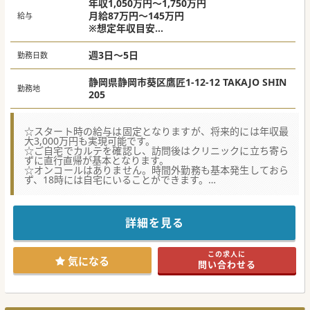
年収1,050万円～1,750万円
月給87万円～145万円
給与
※想定年収目安
週3日勤務の場合：年収1,050万円
週4日勤務の場合：年収1,400万円
週3日～5日
勤務日数
週5日勤務の場合：年収1,750万円
静岡県静岡市葵区鷹匠1-12-12 TAKAJO SHIN
勤務地
205
☆スタート時の給与は固定となりますが、将来的には年収最
大3,000万円も実現可能です。
☆ご自宅でカルテを確認し、訪問後はクリニックに立ち寄ら
ずに直行直帰が基本となります。
☆オンコールはありません。時間外勤務も基本発生しておら
ず、18時には自宅にいることができます。
【募集背景】
■1名退職予定の常勤医師がおり、駿河区を中心に静岡市内
の施設への訪問診療をご担当いただける先生を募集しており
詳細を見る
ます。
■ご自宅から直行直帰を基本とするため、自家用車を運転し
て訪問先の施設へ移動していただくことが必須となります。
この求人に
■クリニックに立ち寄る機会が少ないため、ITを活用してコ
気になる
問い合わせる
ミュニケーションをとっていただける先生を歓迎します。
【業務内容】
■居宅施設の割合は99％が施設への訪問診療となります。現
地で看護師と集合し一緒に診療を行っていただきます。