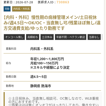
730863
更新日 :
■長期的な視点で患者様の健康と生活を支える役割を担うこ
2026-07-28
医師求人ID :
とで、医師としての確かな存在意義を実感できます。
常勤
内科系・外科系
【職場環境と雰囲気】
■診療科の垣根を越えて互いに相談できる風通しの良い風土
【内科・外科】慢性期の病棟管理メイン/土日祝休
があり、専門分野外の疾患も安心して対応できます。
み/週4.5日～OK/OC・当直無し可/残業ほぼ無し/遠
■週4日勤務や当直及び夜間オンコール無しの選択が可能で
あり、ご自身のライフスタイルを大切にできます。
方交通費支給/ゆったり勤務です
■新幹線停車駅エリアへの転居を伴う場合でも手厚い住宅補
助制度が利用でき、生活面でも確かな安心が揃います。
オンコール無し
高額給与
土日休み
年齢不問・ベテラン歓迎
当直なし
救
内科系・外科系
募集科目
年収1,200～1,800万円
月給100～150万円
給与
※スキルや経験により決定
週4.5～5日
勤務日数
静岡県 熱海市
勤務地
☆土日祝休み、当直無し相談可、OC無しなので、WLB重視
の方におすすめです。
☆残業はほぼ無くオンオフがはっきりしており、働きやすい