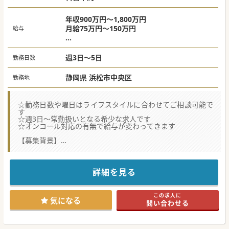
年収900万円～1,800万円
月給75万円～150万円
給与
オンコールありの場合
・週5日勤務の場合 1,800万円
週3日～5日
勤務日数
・週4日勤務の場合 1,500万円
・週3日勤務の場合 1,200万円
静岡県 浜松市中央区
勤務地
オンコールなしの場合
・週5日勤務の場合 1,400万円
☆勤務日数や曜日はライフスタイルに合わせてご相談可能で
・週4日勤務の場合 1,100万円
す
☆週3日～常勤扱いとなる希少な求人です
・週3日勤務の場合 900万円
☆オンコール対応の有無で給与が変わってきます
【募集背景】
■地域における患者数の持続的な増加に伴い、新たな常勤医
師を迎え入れて診療体制の拡充を図っております。
■多職種と連携し、患者やその家族を大切に思える誠実で責
任感のある人材を幅広く求めております。
詳細を見る
■在宅医療特有の不確実性に対して、規律を重んじつつも柔
軟に対応できる楽観的な医師が必要としています。
この求人に
【やりがい】
気になる
問い合わせる
■緩和医療専門医や日本在宅医療連合学会の専門医資格の取
得が可能であり、専門性の高いスキルが磨けます。
■患者の居宅において直接的な信頼関係を築きながら、地域
医療の最前線で貢献できる大きな喜びがあります。