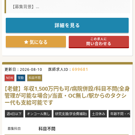
【募集背景】
■現理事長が理事長業務に専念したいというご意向があるた
め、後任をお任せできる常勤医師の募集をしております
■訪問診療未経験でも、医師歴が3年以上であれば、お受け
入れ可能ですししっかりと研修も実施いたします
詳細を見る
■訪問先割合施設70％：居宅30％ですので、未経験の先生も
比較的訪問診療に挑戦しやすい環境です
この求人に
【働きやすさ】
気になる
問い合わせる
■時間外勤務はほとんどなくメリハリのある勤務が可能で、
時短勤務も可能なので子育て中医師も安心してご勤務いただ
けます
■遠方や県外からお越しになる場合、連続した勤務中はビジ
ネスホテルに宿泊いただくことも可能です
■オンコール対応無しも選択可能で、QOLを重視した働き方
699681
更新日 :
を叶えることが出来ますのでプライベートに支障をきたしま
2026-08-10
医師求人ID :
せん
NEW
常勤
科目不問
【医療機関情報】
■地域の高齢者施設からの要望に応えるために、24時間、
【老健】年収1,500万円も可/病院併設/科目不問(全身
365日にわたって医療サポートするクリニックです
管理が可能な場合)/当直・OC無し/駅からのタクシ
■理事長が在宅専門医取得予定です。それにともないクリニ
ックとしても在宅専門医の研修施設の申請をしていく予定で
ー代も支給可能です
す
■入職すれば、長期でご勤務してくれる先生が殆どで、非常
勤の方も日数を増やして継続していくケースが多いです
週4日以下
オンコール無し
研究支援(学会費補助)
土日休み
年齢不問・ベテ
科目不問
募集科目