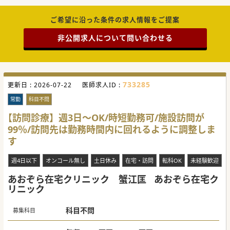
■未経験からでも訪問診療の技術を習得でき、これまでの診
療科目を問わず新たな領域での活躍ができます。
ご希望に沿った条件の求人情報をご提案
【職場環境と雰囲気】
■共助の精神を持ち、チーム全体で互いに助け合いながら困
非公開求人について問い合わせる
難を乗り越える良好な雰囲気が築かれています。
■完全週休2日制で年間休日が120日以上あり、仕事と私生活
の両立が容易に実現できる環境がございます。
■産前産後休暇や育児休暇に加えて看護休暇や介護休暇も整
備されており、子育て世代も働きやすい環境です。
#秋入職可
733285
更新日 :
2026-07-22
医師求人ID :
常勤
科目不問
【訪問診療】週3日～OK/時短勤務可/施設訪問が
99％/訪問先は勤務時間内に回れるように調整しま
す
週4日以下
オンコール無し
土日休み
在宅・訪問
転科OK
未経験歓迎
あおぞら在宅クリニック 蟹江匡
あおぞら在宅ク
リニック
科目不問
募集科目