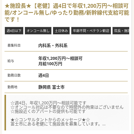
★施設長★【老健】週4日で年収1,200万円～相談可
能/オンコール無し/ゆったり勤務/新幹線代支給可能
です！
週4日以下
オンコール無し
土日休み
年齢不問・ベテラン歓迎
院長・施設長
内科系・外科系
募集科目
年収1,200万円～相談可
給与
月給100万円
週4日
勤務日数
静岡県 富士市
勤務地
☆週4日、年収1,200万円～相談可能です
☆オンコール対応は不要なので時間外の拘束はございません
☆施設近くのアパートの提供も可能です
★☆コンサルタントからのメッセージ★☆
富士市にある老健にて施設長を募集しています。
最寄り駅は東海道新幹線「新富士駅」になるのですがそこま
での新幹線代の支給も可能です。