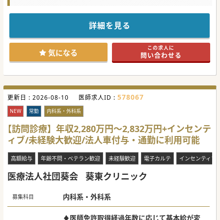
★☆コンサルタントからのメッセージ★☆
静岡県の南伊豆エリアにございます、地域に欠かせない内科
メインのクリニックです。
詳細を見る
神奈川・静岡などに展開する法人グループなので、経営運営
についても安定しております。
地域連携をしっかりと図り、スタッフ同士の連携も取りやす
この求人に
い環境でございます。
気になる
問い合わせる
#秋入職可
578067
更新日 :
2026-08-10
医師求人ID :
NEW
常勤
内科系・外科系
【訪問診療】年収2,280万円～2,832万円+インセンテ
ィブ/未経験大歓迎/法人車付与・通勤に利用可能
高額給与
年齢不問・ベテラン歓迎
未経験歓迎
電子カルテ
インセンティブ
医療法人社団葵会
葵東クリニック
内科系・外科系
募集科目
♦医師免許取得経過年数に応じて基本給が変