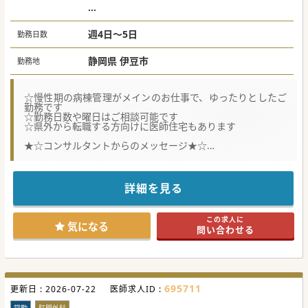
週4日 年収1,800万円
週5日 年収2,000万円
週4日～5日
勤務日数
静岡県 伊豆市
勤務地
☆慢性期の病棟管理がメインのお仕事で、ゆったりとしたご
勤務です
☆勤務日数や曜日はご相談可能です
☆県外から転職する方向けに医師住宅もあります
★☆コンサルタントからのメッセージ★☆
伊豆の自然に囲まれた環境で地域医療に貢献したい方におス
スメの求人です。
主に慢性期疾患の対応になるのですが、病棟管理のご経験が
あればご専門は特に問いません。
詳細を見る
#秋入職可
この求人に
気になる
問い合わせる
695711
更新日 :
2026-07-22
医師求人ID :