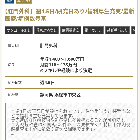
常勤
肛門外科
【肛門外科】週4.5日/研究日あり/福利厚生充実/最新
医療/症例数豊富
オンコール無し
救急対応なし
症例数豊富
電子カルテ
赴任手当あり
住宅
肛門外科
募集科目
年収1,400～1,600万円
月給116～133万円
給与
※スキルや経験により決定
週4.5日
勤務日数
静岡県 浜松市中央区
勤務地
☆週1日の研究日が設けられていて、住宅手当や赴任手当な
どの福利厚生も充実しています。
☆先進的な医療技術や難症例に多数携わることが可能です。
☆内視鏡検査は年間9,300件以上の実績があり特に下部内視
鏡検査を中心に多数の症例を経験できます。
★☆コンサルタントからのメッセージ★☆