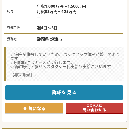
年収1,000万円～1,500万円
月給83万円～125万円
給与
週4日：1,000～1,200万円
週5日：1,200～1,500万円
週4日～5日
勤務日数
静岡県 焼津市
勤務地
☆病院が併設しているため、バックアップ体制が整っており
ます
☆回診時にはナースが同行します。
☆新幹線代・駅からのタクシー代支給も支給ございます
【募集背景】
■静岡県や神奈川県を中心に複数の医療介護施設を展開する
大手法人が、次期施設長候補となる熱意ある医師を募ってお
ります。
■高齢者の全身管理ならびに看取り対応が可能であれば、こ
詳細を見る
れまでのご専門科目を一切問わず幅広くご応募いただけま
す。
■多職種のスタッフと円滑なコミュニケーションを図り、施
この求人に
設の充実と発展に寄与していただけるベテランの先生を歓迎
気になる
問い合わせる
します。
【やりがい】
■ご利用者様一人ひとりの尊厳と生活リズムを大切にしなが
ら、温かみのある介護と医療を実践できる大きな魅力がござ