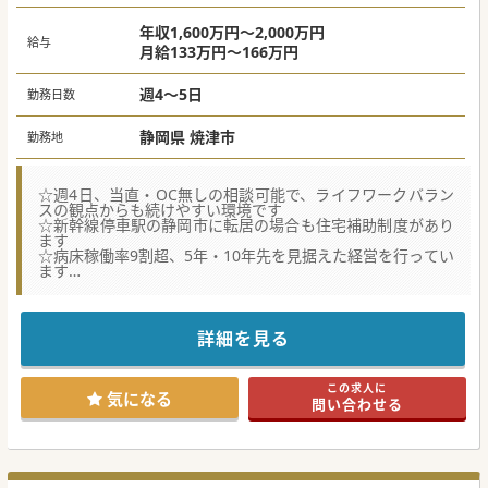
年収1,600万円～2,000万円
給与
月給133万円～166万円
週4～5日
勤務日数
静岡県 焼津市
勤務地
☆週4日、当直・OC無しの相談可能で、ライフワークバラン
スの観点からも続けやすい環境です
☆新幹線停車駅の静岡市に転居の場合も住宅補助制度があり
ます
☆病床稼働率9割超、5年・10年先を見据えた経営を行ってい
ます
【募集背景】
■通院が困難な高齢患者様の増加に直接応えるため、訪問診
療機能を積極的に拡充する体制強化の募集となります。
詳細を見る
■内科系や外科系を問わず幅広い専門知識を活かし、地域の
かかりつけ医として機能を引き上げる人材を求めています。
■長年培った地域医療への貢献を基盤とし、専任医師をお迎
この求人に
えすることで継続的な在宅サポートを実現させます。
気になる
問い合わせる
【やりがい】
■専門分野の垣根を越えたチーム医療を実現し、患者様やご
家族と深い信頼関係を築く充実感を実感できます。
■退院後の在宅生活までを見据えたシームレスな医療と介護
の連携を通じて、地域社会へ直接貢献できる環境です。