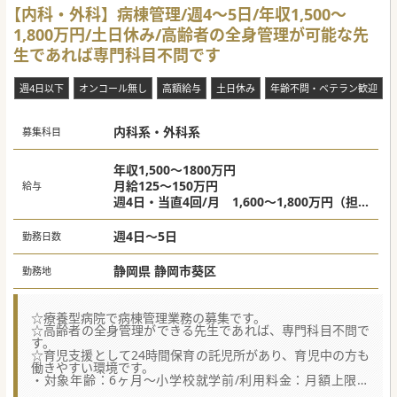
【内科・外科】病棟管理/週4～5日/年収1,500～
1,800万円/土日休み/高齢者の全身管理が可能な先
生であれば専門科目不問です
週4日以下
オンコール無し
高額給与
土日休み
年齢不問・ベテラン歓迎
内科系・外科系
募集科目
年収1,500～1800万円
月給125～150万円
給与
週4日・当直4回/月 1,600～1,800万円（担
当患者数により変動）
週5日・当直なし 1,600～1,800万円（担当
週4日～5日
勤務日数
患者数により変動）
週4日・当直なし 1,500～1,600万円（担当
静岡県 静岡市葵区
勤務地
患者数により変動）
☆療養型病院で病棟管理業務の募集です。
☆高齢者の全身管理ができる先生であれば、専門科目不問で
す。
☆育児支援として24時間保育の託児所があり、育児中の方も
働きやすい環境です。
・対象年齢：6ヶ月～小学校就学前/利用料金：月額上限：
10,000円