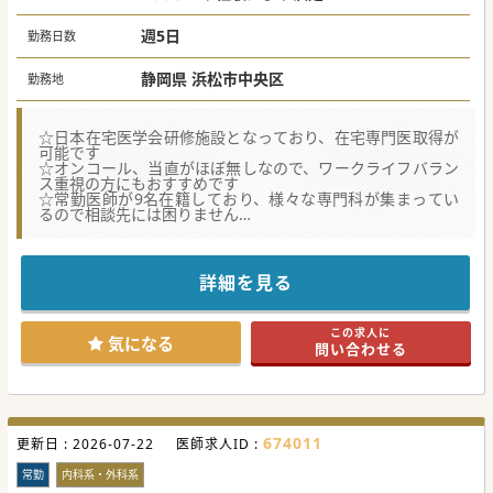
10年目モデル年俸：1,400万円
週5日
勤務日数
15年目モデル年俸：1,600万円
静岡県 浜松市中央区
勤務地
☆日本在宅医学会研修施設となっており、在宅専門医取得が
可能です
☆オンコール、当直がほぼ無しなので、ワークライフバラン
ス重視の方にもおすすめです
☆常勤医師が9名在籍しており、様々な専門科が集まってい
るので相談先には困りません
★☆コンサルタントからのメッセージ★☆
訪問診療を始めたい方にもおすすめの求人です。
行政から「ワークバランス向上」に努めている姿勢が評価さ
詳細を見る
れ、表彰されたことのある医療機関です。
外来診療が無いので、訪問診療に集中できます。
診療の見学も可能なのでお気軽にお問合せください
この求人に
気になる
問い合わせる
#秋入職可
674011
更新日 :
2026-07-22
医師求人ID :
常勤
内科系・外科系