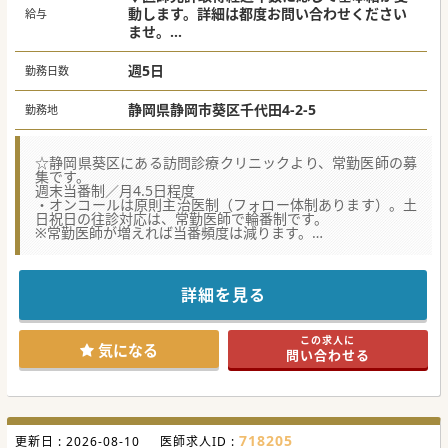
動します。詳細は都度お問い合わせください
給与
ませ。
入職時 [10年]2,280万円～[30年］2,832万円
(運転手当含む)
週5日
勤務日数
院長就任時[10年]2,640万円～[30年]3,192万
円(運転手当含む)
静岡県静岡市葵区千代田4-2-5
勤務地
☆オンコール手当･緊急対応手当等、別途イン
センティブ有り
☆静岡県葵区にある訪問診療クリニックより、常勤医師の募
集です。
週末当番制／月4.5日程度
・オンコールは原則主治医制（フォロー体制あります）。土
日祝日の往診対応は、常勤医師で輪番制です。
※常勤医師が増えれば当番頻度は減ります。
・時間外（平日夜間）についての1stコールはコールセンタ
ー看護師が対応。※直接の場合もあります
☆電子カルテ（モバカル）は入職後に研修ございますのでご
安心ください。
詳細を見る
★☆コンサルタントからのメッセージ★☆
静岡市葵区にございます、大手法人の訪問診療クリニックで
この求人に
す。
気になる
問い合わせる
一般的な内科診療が出来れば専門は問わず、訪問診療が未経
験の医師にもおすすめです。
メディカルサポーターが医師をサポートし、医業に専念でき
る仕組みを構築しております。
718205
更新日 :
2026-08-10
医師求人ID :