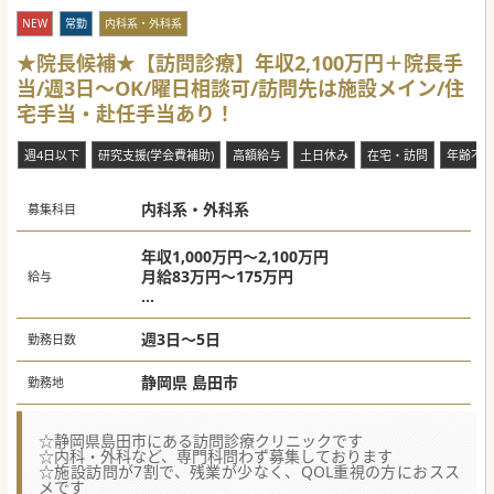
NEW
常勤
内科系・外科系
★院長候補★【訪問診療】年収2,100万円＋院長手
当/週3日～OK/曜日相談可/訪問先は施設メイン/住
宅手当・赴任手当あり！
週4日以下
研究支援(学会費補助)
高額給与
土日休み
在宅・訪問
年齢不
内科系・外科系
募集科目
年収1,000万円～2,100万円
月給83万円～175万円
給与
週3日 1,000万円～1,400万円
週4日 1,600万円～1,800万円
週3日～5日
勤務日数
週5日 1,900万円～2,100万円
夜間オンコール：1回30,000円（別途支給）
静岡県 島田市
勤務地
夜間往診手当：出動1件あたり 10,000円（別
途支給）
☆静岡県島田市にある訪問診療クリニックです
☆内科・外科など、専門科問わず募集しております
☆施設訪問が7割で、残業が少なく、QOL重視の方におスス
メです