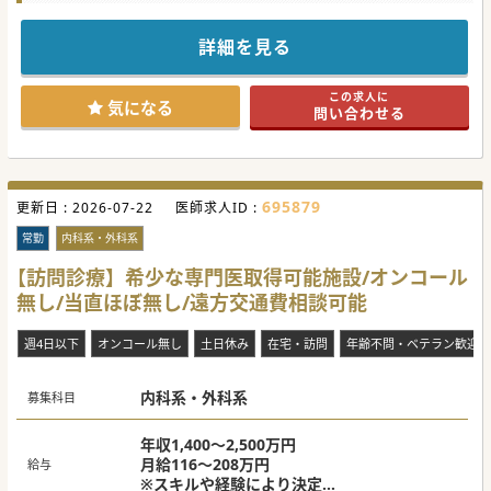
★☆コンサルタントからのメッセージ★☆
療養型の病院にて病棟管理をご担当いただける常勤医師を募
詳細を見る
集しております。
比較的落ち着いた患者様が多いのでご自身のペースでゆった
りご勤務いただけます。
この求人に
気になる方はお気軽にお問い合わせください。
気になる
問い合わせる
#秋入職可
695879
更新日 :
2026-07-22
医師求人ID :
常勤
内科系・外科系
【訪問診療】希少な専門医取得可能施設/オンコール
無し/当直ほぼ無し/遠方交通費相談可能
週4日以下
オンコール無し
土日休み
在宅・訪問
年齢不問・ベテラン歓迎
内科系・外科系
募集科目
年収1,400～2,500万円
月給116～208万円
給与
※スキルや経験により決定