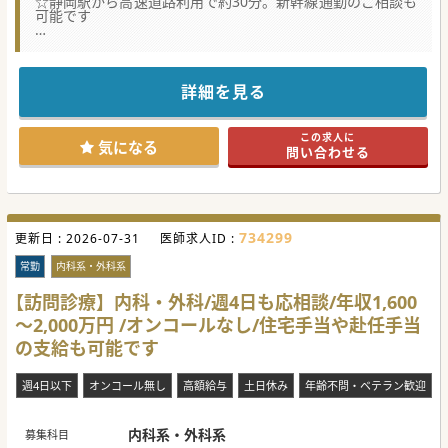
☆静岡駅から高速道路利用で約30分。新幹線通勤のご相談も
可能です
★☆コンサルタントからのメッセージ★☆
無理せず長く勤めたいとお考えの先生にお勧めです。
【土日は家族のため、平日はご友人やご自身のため】に時間
を使うなど、いろいろなアレンジができます。
詳細を見る
静岡県は温暖で健康寿命も高い地域ですので、転居先として
もお勧めの地域です。
この求人に
気になる
問い合わせる
#秋入職可
734299
更新日 :
2026-07-31
医師求人ID :
常勤
内科系・外科系
【訪問診療】内科・外科/週4日も応相談/年収1,600
～2,000万円 /オンコールなし/住宅手当や赴任手当
の支給も可能です
週4日以下
オンコール無し
高額給与
土日休み
年齢不問・ベテラン歓迎
内科系・外科系
募集科目