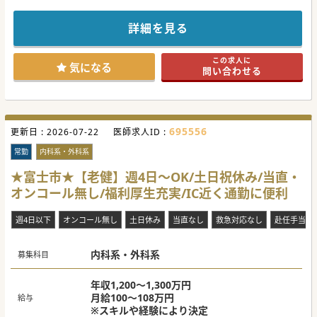
胃腸肛門病の専門施設として、静岡県内のみならず全国から
患者様が来院される厚い信頼を得ています。
若い世代に多い炎症性腸疾患から高齢者の便失禁や排便障害
詳細を見る
など、幅広い症例を経験できます。
治験や臨床研究・製造販売後調査等を実施しているので、研
鑽したい方におすすめです。
この求人に
気になる
問い合わせる
#秋入職可
695556
更新日 :
2026-07-22
医師求人ID :
常勤
内科系・外科系
★富士市★【老健】週4日～OK/土日祝休み/当直・
オンコール無し/福利厚生充実/IC近く通勤に便利
週4日以下
オンコール無し
土日休み
当直なし
救急対応なし
赴任手当あ
内科系・外科系
募集科目
年収1,200～1,300万円
月給100～108万円
給与
※スキルや経験により決定