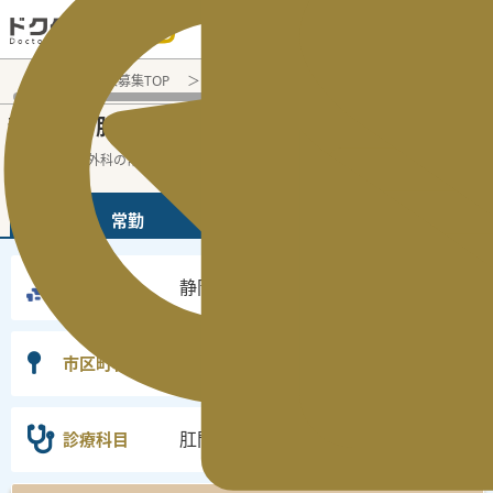
電話でのお問い合わせ：平日9:30-19:00
医師転職・求人募集TOP
常勤求人検索
静岡県 医師求人
肛
静岡県
肛門外科
常勤医師求人・転職情報
の
の
静岡県の肛門外科の常勤の医師求人の検索
...
続きを読む▼
常勤
非常勤
静岡県
勤務地
選択なし
市区町村
肛門外科
診療科目