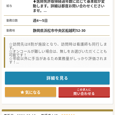
♦医師免許取得経過年数に応じて基本給が変
動します。詳細は都度お問い合わせください
給与
ませ。
入職時 [10年]2,280万円～[30年］2,832万円
(運転手当含む)
週4～5日
勤務日数
☆オンコール手当･緊急対応手当等、別途イン
センティブ有り
静岡県浜松市中央区船越町52-30
勤務地
☆訪問先は8割が施設となり、訪問時は看護師も同行しま
す。
☆オンコールが難しい場合は、無しをお選びいただくことも
可能です！
☆年収以外に手当があるため業務量がしっかり評価されま
す！
☆遠方から赴任される医師も安心してご勤務いただけるよう
バックアップ体制が整っております！
詳細を見る
【募集背景】
■浜松市に2つの訪問診療クリニックを運営しております
が、3つ目の分院構想があるため、増員募集となります。
この求人に
■訪問診療未経験歓迎、グループ法人全体で消化器外科がご
気になる
問い合わせる
専門の先生も多く、外科系の先生が多数活躍されておりま
す。
■法人にて通勤時も利用可能な往診車の貸与が可能です。お
車の運転は医師にお願いしているため、運転必須となりま
す。