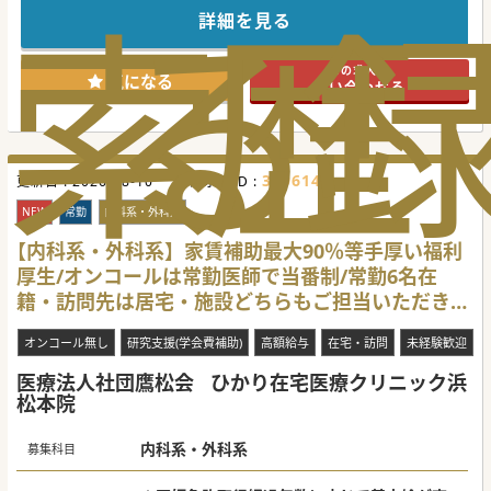
索
る
歴
ームとして質の高い医療を提供しています。
詳細を見る
■メディカルサポーターの配置等、先生方に質の高い訪問診
療を継続的に行っていただける環境を整えています。
■地域包括医として病院から在宅に至るまでの切れ目のない
この求人に
連携が重要でその中心的な役割を担っています。
気になる
問い合わせる
【具体的な業務内容】
■1日のスケジュールとしては午前・午後それぞれ施設・個
人宅を訪問します。16：30にはクリニックに戻り事務作業を
行います。
■訪問診療未経験の方も歓迎していて、基本的なことから習
319614
更新日 :
得いただけるよう研修体制を整えております。
2026-08-10
医師求人ID :
■オンコールでは、1stコールは看護師対応、その後の電話
指示もしくは往診の判断を行います。
NEW
常勤
内科系・外科系
【医療機関情報】
【内科系・外科系】家賃補助最大90％等手厚い福利
■地域の高齢者の生活の質向上を目指し、在宅医療を専門に
厚生/オンコールは常勤医師で当番制/常勤6名在
提供しているクリニックです。
■2016年5月に開院し、現在は施設だけでなくご自宅に住む
籍・訪問先は居宅・施設どちらもご担当いただきま
患者様の訪問診療も積極的に行っています。
■全国展開している大手法人の一員として、たくさんの医師
す
と連携しながら訪問診を実施しています。
オンコール無し
研究支援(学会費補助)
高額給与
在宅・訪問
未経験歓迎
医療法人社団鷹松会
ひかり在宅医療クリニック浜
#秋入職可
松本院
内科系・外科系
募集科目