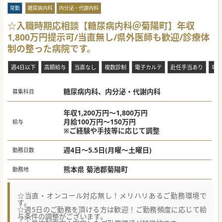
常勤
糖尿病内科
内分泌・代謝内科
☆入職時期応相談【糖尿病内科＠菊陽町】年収
1,800万円提示可/当直無し/県外医師も歓迎/診療体
制の整った病院です。
週4日以下
高額給与
当直なし
複数診制
電子カルテ
赴任手当あり
専
糖尿病内科、内分泌・代謝内科
募集科目
年収1,200万円～1,800万円
月給100万円～150万円
給与
※ご経験や手技等に応じて調整
週4日～5.5日(月曜～土曜日)
勤務日数
熊本県 菊池郡菊陽町
勤務地
☆当直・オンコール対応無し！メリハリあるご勤務環境で
す。
☆週5日のご勤務を頂ける方は歓迎！ご勤務頻度に応じて給
与条件の調整がございます。