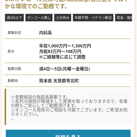
ございます。新し取り組み等への積極性もございますので、
かな環境でのご勤務です。
自己実現の機会も多分に期待されます。
【職場環境と雰囲気】
週4日以下
オンコール無し
土日休み
年齢不問・ベテラン歓迎
院長・施設長
■地域に根差した医療を提供し、長年の信頼と実績を持つ病
院です。長く働いている医師・スタッフが多数在籍してお
り、安定したご勤務環境が特徴的です。
内科系
■託児所完備で子育て中の医師も働きやすい環境を整えてお
募集科目
ります。家庭と仕事の両立を支援し、長く働ける環境作りを
行っております。
■医師間・スタッフ間の関係も良好で、落ち着いた雰囲気の
年収1,000万円～1,300万円
中でご勤務いただく事が可能です。また、医師一人ひとりの
月給83万円～108万円
給与
意向を尊重している特徴もございます。
※ご経験等に応じて調整
#秋入職可
週4日～5日(月曜～金曜日)
勤務日数
熊本県 天草郡苓北町
勤務地
☆老健施設の施設長募集です。
☆系列の病院が隣接をして連携を取っておりますので、有事
の際もご安心してご勤務頂けます。
☆オンコール免除のご相談も可能でございます。ご希望お知
らせください。
★☆コンサルタントからのメッセージ★☆
天草での老健施設長の募集求人です。
週4日～のご勤務が可能で土日祝日はお休みでございます。
オンコールも隣接病院でお受けする事で免除のご相談も可能