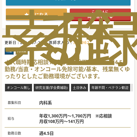
索
る
歴
行っております。
お任せする業務は外来診療がメインとなります。
高額求人案件でございますのでご興味ございましたらお問合
この求人に
せくださいませ。
気になる
問い合わせる
#年度内入職可 #秋入職可
358962
更新日 :
2026-07-27
医師求人ID :
常勤
内科系
★入職時期応相談★【内科系＠下益城郡】週4.5日
勤務/当直・オンコール免除可能/基本、残業無くゆ
ったりとしたご勤務環境がございます。
オンコール無し
研究支援(学会費補助)
土日休み
年齢不問・ベテラン歓迎
当
内科系
募集科目
年収1,300万円～1,700万円 ※応相談
給与
月収108万円～141万円
週4.5日
勤務日数