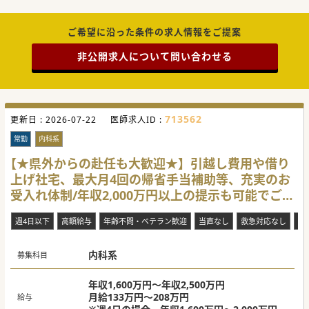
診療だけでなく、ICTを活用した効率的な業務推進も特徴
で、電子カルテや社内ツールを導入し、今後は音声認識によ
るカルテ記載自動化も予定しています。
ご希望に沿った条件の求人情報をご提案
■ クリニックの成り立ち、経緯と将来の展望
理事長の牧 賢郎が救急科として勤務していた時に抱いた問題
非公開求人について問い合わせる
意識を原点としています。
多くの救急搬送が、もっと早く地域で対応できていれば防げ
たケースであると感じ、「病院の中だけでなく、地域そのも
のを変えなければならない」という強い思いから、2021年に
訪問診療専門のクリニックとして渋谷に開業しました。
日本の医療が医療従事者の自己犠牲の上に成り立っている現
状や、医療のIT化、地域連携の課題を解決するため、「理想
713562
更新日 :
2026-07-22
医師求人ID :
の地域医療を創りつづける」ことをミッションとして掲げ、
在宅医療に着目しています。
常勤
内科系
2025年5月の段階で、一都三県に7拠点を展開しています
が、今後の展望として、2026年には5院以上の新規開院を予
【★県外からの赴任も大歓迎★】引越し費用や借り
定しており、組織拡大に伴う社内制度の強化も進めていま
す。
上げ社宅、最大月4回の帰省手当補助等、充実のお
地域ごとに「核」となるクリニックを展開し、その地域の文
受入れ体制/年収2,000万円以上の提示も可能でござ
化やニーズに合った最適な医療・療養環境を提供すること
で、理想の地域医療のモデルケースを増やしていくことを目
います。
指しています。
週4日以下
高額給与
年齢不問・ベテラン歓迎
当直なし
救急対応なし
複
■ 在宅医療に対するやりがいや面白さ、そして未経験の医師
へ向けてのメッセージ
在宅医療は、患者さんの「生き方」や「旅立ち」に深く関わ
内科系
募集科目
れる、非常に大きなやりがいを感じられる分野です。
病院では難しかった「最後にお風呂に入りたい」や「車椅子
でお散歩に行きたい」といった患者さんやご家族の切実な願
年収1,600万円～年収2,500万円
いを、多職種と連携しながら実現できる喜びがあります。
月給133万円～208万円
給与
単なる診療行為を超え、誰かの人生の最終章に深く寄り添