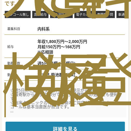
です。
オンコール無し
高額給与
救急対応なし
電子カルテ
専門医不問
車通勤可
内科系
募集科目
年収1,800万円～2,000万円
検
な
履
月給150万円～166万円
給与
※応相談
週5日(月曜～土曜日)
勤務日数
熊本県 菊池郡大津町
勤務地
☆週5日のご勤務で2,000万円のご提示が可能！
☆最寄駅から徒歩約10分で公共交通機関での通勤にも便利で
す。
☆有床クリニックのため、当直のご対応がございます。オン
コールは基本当直医が担当です。
★☆コンサルタントからのメッセージ★☆
菊池郡にございます19床のクリニックでの内科医師募集で
す。
この度、患者数の増加に伴う診療体制の強化のために募集を
詳細を見る