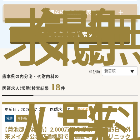
求
気
閲
詳細な検索条件を表示
この条件で検索する
並び順
熊本県の内分泌・代謝内科の
18
医師求人(常勤)検索結果
件
人
に
覧
596000
更新日 :
2026-07-27
医師求人ID :
常勤
内科系
【菊池郡×内科系】2,000万円の提示可能/週5日・外
来メイン/公共交通機関での通勤可能なクリニック