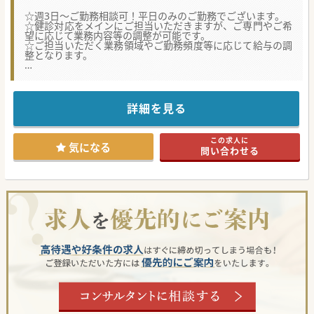
☆週3日～ご勤務相談可！平日のみのご勤務でございます。
☆健診対応をメインにご担当いただきますが、ご専門やご希
望に応じて業務内容等の調整が可能です。
☆ご担当いただく業務領域やご勤務頻度等に応じて給与の調
整となります。
★☆コンサルタントからのメッセージ★☆
熊本市東区の健診センターでの常勤医師募集です。
働き方や業務内容等、柔軟にご相談が可能な案件でございま
す。
詳細を見る
ベテラン医師も多数在籍をしており、比較的落ち着いたご勤
務環境が整っております。
ご興味ございましたらお気軽にお問合せくださいませ。
この求人に
気になる
問い合わせる
#秋入職可