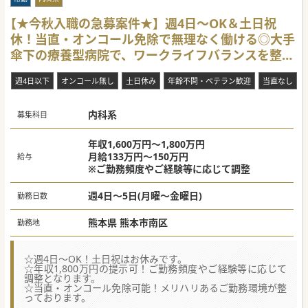
【★今秋入職の急募案件★】週4日～OK＆土日祝
休！当直・オンコール免除で無理なく働ける◎大手
傘下の療養型病院で、ワークライフバランスを整え
ませんか？
週4日以下
オンコール無し
土日休み
年齢不問・ベテラン歓迎
当直なし
内科系
募集科目
年収1,600万円～1,800万円
月給133万円～150万円
給与
※ご勤務頻度やご経験等に応じて調整
週4日～5日(月曜～金曜日)
勤務日数
熊本県 熊本市南区
勤務地
☆週4日～OK！土日祝はお休みです。
☆年収1,800万円の提示可！ご勤務頻度やご経験等に応じて
調整となります。
☆当直・オンコール免除可能！メリハリあるご勤務環境が整
っております。