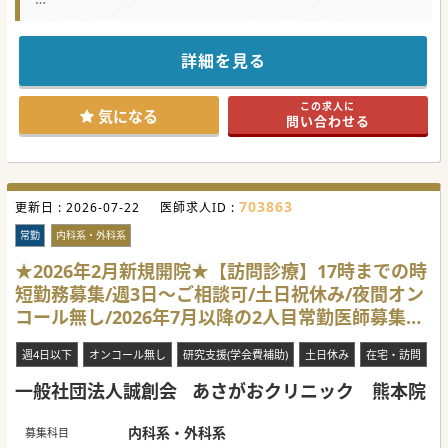
【募集背景】
■熊本市南区に位置する療養型病院にて、これまで尽力され
た現職医師の退職に伴う後任の先生を募集しております。
■地域医療の安定的な提供体制を維持するため、2026年秋頃
詳細を見る
までにご入職いただける方を急募しております。
■経験豊富なベテランの先生からご家庭との両立を図りたい
先生等、幅広い年齢層からのご応募を歓迎いたします。
この求人に
気になる
問い合わせる
【具体的な医療機関情報】
■昨年より大手医療グループの傘下に入ったことで、非常に
安定した強固な経営母体を有している医療機関です。
■院内には電子カルテシステムが導入されており、効率的か
つ円滑な診療記録の作成や情報共有が可能な環境です。
■遠方からご着任される方には赴任手当の支給があり、市内
703863
更新日 :
中心地からもほど近くお車での通勤にも便利な立地にござい
2026-07-22
医師求人ID :
ます。
常勤
内科系・外科系
【具体的な業務内容】
■主に療養病棟における入院患者様の管理業務を主にご担当
★2026年2月新規開院★【訪問診療】17時までの時
いただき、受け持ち患者数は30名から40名程度となります。
短勤務募集/週3日～ご相談可/土日祝休み/夜間オン
■病棟管理業務を主軸としながらも、一般内科来の診療も並
行してご担当いただく予定でございます。
コール無し/2026年7月以降の2人目常勤医師募集で
■外来診療の担当コマ数や詳細な勤務割合につきましては、
ご希望を伺ったうえで柔軟な調整を図ってまいります。
す。
週4日以下
オンコール無し
研究支援(学会費補助)
土日休み
在宅・訪問
♯秋入職可
一般社団法人誠創会
あさがおクリニック 熊本院
#秋入職可
内科系・外科系
募集科目