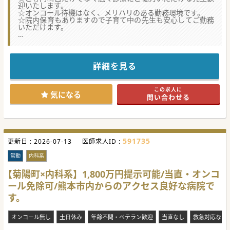
単なる診療行為を超え、誰かの人生の最終章に深く寄り添
迎いたします。
い、患者さんにとっての「ベスト」を見極めて最適な医療を
☆オンコール待機はなく、メリハリのある勤務環境です。
コーディネートしていくことは、在宅医療だからこそ得られ
☆院内保育もありますので子育て中の先生も安心してご勤務
る貴重な経験です。
いただけます。
また、地域の事業者や施設との信頼関係を築くための営業活
動を通じて、ご紹介いただける患者さんの数が増えていくこ
★☆コンサルタントからのメッセージ★☆
とを実感できるのも大きな達成感に繋がります。
阿蘇市にあるケアミックス病院で、エリアで唯一の緩和ケア
病床も有している病院です。
管理医師としての働き方は柔軟で、診療業務に加えて、スタ
福利厚生や各種手当制度の充実を図り医師が働きやすい環境
詳細を見る
ッフとのチームビルディング、営業活動、事務業務といった
となるよう、取り組んでいらっしゃいますし、
ビジネス的な業務にも挑戦できるため、新しいキャリアを築
資格などをお持ちの先生や病院への貢献度の高い先生へ、可
いていくことが可能です。
能な限りの還元を検討されている病院です。
実際にこれらの業務を未経験で入職した管理医師は「同年
この求人に
業務内容についてはご相談しやすい環境ですので、ぜひご検
気になる
代・同じ立場の医師と比較して、よりハイレベルなマネジメ
問い合わせる
討ください！
ントができるようになる」という目標を意識しチャレンジし
たことで、成長を実感されています。
#秋入職可
訪問診療の経験がない方もご安心ください。
一般社団法人誠創会では、訪問診療が初めての方も安心して
業務に慣れていただけるよう、充実したサポート体制と段階
的な育成プログラムを設けています。
591735
更新日 :
2026-07-13
医師求人ID :
入職時には研修プログラムに加え、他院見学やメンター医師
との実地研修も用意されており、スタッフの9割以上が未経
常勤
内科系
験からスタートし、活躍しています。
チャットツールやオンライン面談を活用していつでも相談で
【菊陽町×内科系】1,800万円提示可能/当直・オンコ
きる環境が整っており、代表理事や理事自らが訪問同行や困
難事例の相談に対応するなど、手厚い支援があります。
ール免除可/熊本市内からのアクセス良好な病院で
風通しの良い職場で、医療だけでなく経営やビジネスの視点
す。
を持つ多職種のメンバーから的確なアドバイスを受けなが
ら、自身の成長を追求できる環境を整えています。
オンコール無し
土日休み
年齢不問・ベテラン歓迎
当直なし
救急対応なし
一般社団法人誠創会には、管理医師として新規立ち上げに挑
戦したい、専門医師として研鑽を積みたい、組織のマネジメ