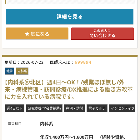
■全国的な拠点拡大を見据えた組織強化を図っており、将来
的に管理医師として経営やマネジメントに携わりたい方も歓
★☆コンサルタントからのメッセージ★☆
迎です。
人吉市の精神科病院での内科医師募集です。
■在宅医療の需要が高まる地域ニーズに応えるため、現在の
最寄り駅から徒歩約5分と公共交通機関での通勤も可能でご
詳細を見る
院長1名体制から2名体制への拡充により診療体制を強化しま
ざいます。
す。
主治医として病棟は持っていただきますが、認知症患者様が
メインで、
#秋入職可
この求人に
重度の疾患や専門的な疾患は他の精神科医師に対応いただけ
気になる
問い合わせる
ます。
ご興味ございましたらお気軽にお問合せくださいませ。
#秋入職可
699894
更新日 :
2026-07-22
医師求人ID :
常勤
内科系
【内科系＠北区】週4日～OK！/残業ほぼ無し/外
来・病棟管理・訪問診療/DX推進による働き方改革
に力を入れている病院です。
週4日以下
研究支援(学会費補助)
在宅・訪問
電子カルテ
インセンティブあ
内科系
募集科目
年収1,400万円～1,600万円 （経験や資格、