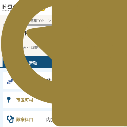
電話でのお問い合わせ：平日9:30-19:00
医師転職・求人募集TOP
常勤求人検索
熊本県 医師求人
内
熊本県
内分泌・代謝内科
常勤医師求人・転
の
の
職情報
熊本県の内分泌・代謝内科の常勤の医師求
...
続きを読む▼
常勤
非常勤
熊本県
勤務地
選択なし
市区町村
内分泌・代謝内科
診療科目