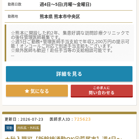
※別途オンコール手当あり
週4日～5日(月曜～金曜日)
勤務日数
熊本県 熊本市中央区
勤務地
☆熊本に開設した約2年、集患好調な訪問診療クリニックで
の後任管理医師募集です。
☆週5日ご勤務+管理医師手当支給で年収2,200万円の提示可
能！オンコールご対応で別途手当支給もございます。
☆県外医師も歓迎！赴任手当等の支給相談可能です。
【具体的な医療機関情報】
■熊本市中央区という通勤に非常に便利な立地環境にあり、
自家用車での通勤はもちろん遠方からの新幹線通勤も可能な
職場です。
詳細を見る
■業務の効率化を図るために最新の電子カルテシステムを導
入しており、事務作業の負担を軽減して診療活動に専念でき
る環境です。
この求人に
■週5日のご勤務と管理医師手当等を合わせることで、年収
気になる
問い合わせる
2200万円という地域内でも極めて高額な給与水準の提示が可
能です。
【募集背景】
■これまで組織を牽引してきた現在の管理医師の後任とし
て、新たに拠点長としてご就任いただける熱意ある医師を求
725623
更新日 :
めております。
2026-07-23
医師求人ID :
■開設からおよそ2年が経過し、地域住民からの信頼も厚く
集患が非常に好調に推移しており、引き続き地域のニーズに
常勤
内科系・外科系
応える診療を継続していく予定です。
■県外にお住まいの医師からのご応募も広く歓迎しており、