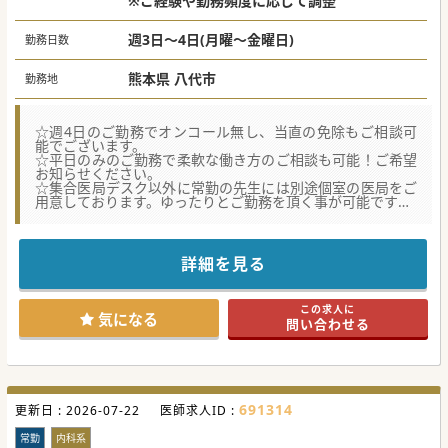
※ご経験や勤務頻度に応じて調整
週3日～4日(月曜～金曜日)
勤務日数
熊本県 八代市
勤務地
☆週4日のご勤務でオンコール無し、当直の免除もご相談可
能でございます。
☆平日のみのご勤務で柔軟な働き方のご相談も可能！ご希望
お知らせください。
☆集合医局デスク以外に常勤の先生には別途個室の医局をご
用意しております。ゆったりとご勤務を頂く事が可能です。
★☆コンサルタントからのメッセージ★☆
八代市の精神科病院での内科常勤医師募集です。
基本週4日のご勤務ですが、週3日もご相談可能な案件でござ
詳細を見る
います。
この度、内科診療体制の強化のために募集をする運びとなり
ました。
この求人に
比較的落ち着いたご勤務環境で働き方も柔軟にご相談が可能
気になる
問い合わせる
でございます。
ご興味ございましたらまずはお問合せくださいませ。
691314
更新日 :
2026-07-22
医師求人ID :
常勤
内科系