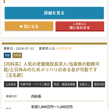
【募集背景】
■現職の院長先生がご勇退の意向をお持ちで、次世代の病院
経営を担う後任の院長候補を探しております。
詳細を見る
■特に医局のマネジメントに注力をしていただき、将来的に
現職の先生方をまとめ上げていただきたいとお考えです。
■病院経営の観点から外来・入院体制の立て直しや病院機能
この求人に
の再構築等、経営面への参画にも従事可能でございます。
気になる
問い合わせる
【職場環境と雰囲気】
■医師やスタッフの柔軟な働き方を最重要視しており、中長
期的に安定してご勤務いただける環境を整えております。
■時短勤務や勤務時間の調整、当直・オンコールの全面免除
など、個々の事情に応じた多様な勤務形態を積極的に導入し
695919
更新日 :
ています。
2026-07-22
医師求人ID :
■約10年程前にリニューアルした院内は非常に綺麗で、採光
豊かな明るく雰囲気の良い病院です。職員間の関係性も良好
常勤
内科系
で落ち着いたご勤務環境が整っております。
【内科系】人気の老健施設長求人/当直無の勤務可
【具体的な医療機関情報】
能/土日休みのためメリハリのある金が可能です
■週4日勤務から可能で、救急対応やオンコールは一切な
く、プライベートの時間を確実に確保できる勤務体形です。
［玉名郡］
■福岡南部や熊本市内からの新幹線通勤も歓迎しており、最
寄り駅からのタクシー通勤支援など、遠方からの通勤も手厚
いサポートがございます。
土日休み
年齢不問・ベテラン歓迎
院長・施設長募集
当直なし
救急対応な
■学会参加費用補助や研究支援、退職金制度といった福利厚
生も充実しており、長期的に安定してキャリアを築ける環境
が整っております。
内科系
募集科目
年収1,000万円～1,200万円
給与