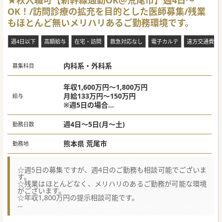
★秋入職可【新幹線通勤OK＠荒尾市】週4日～
赴任に必要な各種手当の支給についても柔軟に協議を行って
OK！/訪問診療の拡充を目的とした医師募集/残業
おります。
もほとんど無いメリハリあるご勤務環境です。
【職場環境と雰囲気】
■管理医師とは別に常勤医師が在籍しており、管理医師1人
に業務負担が集中しない安心のサポート体制が整っておりま
週4日以下
高額給与
在宅・訪問
救急対応なし
電子カルテ
遠方交通費・
す。
■土日および祝日が完全にお休みとなっており、オンコール
対応の免除も相談可能なため柔軟な働き方が実現できます。
内科系・外科系
■患者様や同行する医療スタッフと良好なコミュニケーショ
募集科目
ンを図りながら、穏やかな雰囲気の中でご勤務いただけま
す。
年収1,600万円～1,800万円
月給133万円～150万円
給与
#秋入職可
※週5日の場合
※ご経験等に応じて調整
週4日～5日(月～土)
勤務日数
熊本県 荒尾市
勤務地
☆週5日の募集ですが、週4日のご勤務も相談可能でございま
す。
☆残業はほとんどなく、メリハリのあるご勤務が可能な環境
がございます。
☆年収1,800万円の提示相談可能です。
【募集背景】
■訪問診療を担ってきた前任医師が高齢により勇退を検討し