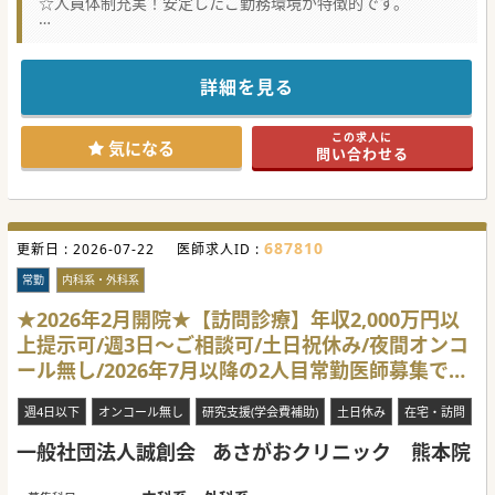
☆人員体制充実！安定したご勤務環境が特徴的です。
★☆コンサルタントからのメッセージ★☆
菊陽町の病院での常勤医師募集です。
経験豊富な医師が多数在籍をしており、安定した診療体制が
整っております。
詳細を見る
この度、内科診療の体制強化のために募集を行う運びとなり
ました。
ご興味ございましたらまずはお問合せくださいませ。
この求人に
気になる
問い合わせる
#秋入職可
687810
更新日 :
2026-07-22
医師求人ID :
常勤
内科系・外科系
★2026年2月開院★【訪問診療】年収2,000万円以
上提示可/週3日～ご相談可/土日祝休み/夜間オンコ
ール無し/2026年7月以降の2人目常勤医師募集で
す。
週4日以下
オンコール無し
研究支援(学会費補助)
土日休み
在宅・訪問
一般社団法人誠創会
あさがおクリニック 熊本院