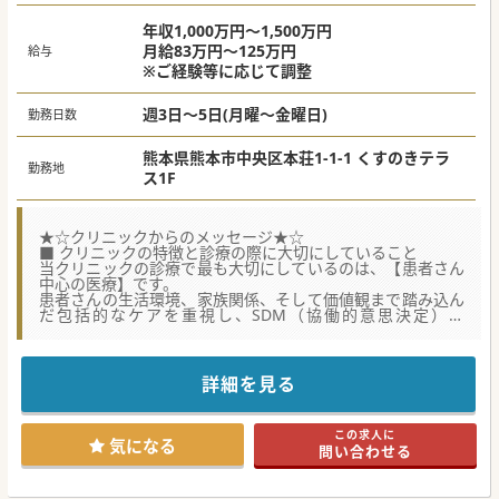
年収1,000万円～1,500万円
月給83万円～125万円
給与
※ご経験等に応じて調整
週3日～5日(月曜～金曜日)
勤務日数
熊本県熊本市中央区本荘1-1-1 くすのきテラ
勤務地
ス1F
★☆クリニックからのメッセージ★☆
■ クリニックの特徴と診療の際に大切にしていること
当クリニックの診療で最も大切にしているのは、【患者さん
中心の医療】です。
患者さんの生活環境、家族関係、そして価値観まで踏み込ん
だ包括的なケアを重視し、SDM（協働的意思決定）や
ACP（アドバンス・ケア・プランニング）を積極的に活用し
て、意思決定支援を徹底しています。
最初の診察では、患者さんのこれまでの人生や今後どう暮ら
していきたいかを丁寧に伺い、納得のいく治療方針を共に考
詳細を見る
えていきます。
訪問診療では、慢性疾患から癌末期のお看取りまで、幅広い
疾患に対応し、輸血や各種デバイスなど、多岐にわたる処置
この求人に
の経験を積むことができます。
気になる
問い合わせる
また、医師、看護師、ドライバーの3人体制での訪問を基本
としており、他職種との連携を重視したチーム医療を実践し
ています。