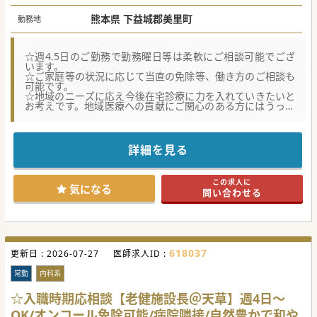
熊本県 下益城郡美里町
勤務地
☆週4.5日のご勤務で勤務曜日等は柔軟にご相談可能でござ
います。
☆ご家庭等の状況に応じて当直の免除等、働き方のご相談も
可能です。
☆地域のニーズに応え今後在宅診療に力を入れていきたいと
お考えです。地域医療への貢献にご関心のある方にはうって
つけの環境がございます。
【具体的な医療機関情報】
■100床規模のケアミックス病院で、かかりつけの病院とし
詳細を見る
て広い機能を兼ねそろえております。
■在宅支援機能病院としての役割を持ち、地域医療への貢献
に注力をしております。今後、訪問診療を始めとした新しい
この求人に
地域医療への取り組みを推し進めていこうというお考えがご
気になる
問い合わせる
ざいます。
■地域の行政との連携にも積極的で新しい取り組みにも意欲
的です。病院からご自宅までの送迎サービス等も行っており
ます。
【やりがい】
618037
更新日 :
■地域住民の健康を支える重要な役割を担い、地域医療の発
2026-07-27
医師求人ID :
展に貢献できます。患者様一人ひとりと向き合い、コミュニ
ケーションを図る事が求められます。
常勤
内科系
■患者との長期的な関係を築き、信頼関係を深めることがで
きます。患者の生活の質を向上させる事に重きを置いており
☆入職時期応相談【老健施設長＠天草】週4日～
ます。
OK/オンコール免除可能/病院隣接/自然豊かで和や
■地域医療への貢献に関心のある方にはうってつけの環境が