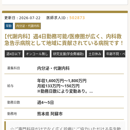
ています。
診療だけでなく、ICTを活用した効率的な業務推進も特徴
で、電子カルテや社内ツールを導入し、今後は音声認識によ
るカルテ記載自動化も予定しています。
502873
更新日 :
2026-07-22
医師求人ID :
■ クリニックの成り立ち、経緯と将来の展望
理事長の牧 賢郎が救急科として勤務していた時に抱いた問題
常勤
内分泌・代謝内科
意識を原点としています。
多くの救急搬送が、もっと早く地域で対応できていれば防げ
【代謝内科】週4日勤務可能/医療圏が広く、内科救
たケースであると感じ、「病院の中だけでなく、地域そのも
急告示病院として地域に貢献されている病院です！
のを変えなければならない」という強い思いから、2021年に
訪問診療専門のクリニックとして渋谷に開業しました。
日本の医療が医療従事者の自己犠牲の上に成り立っている現
週4日以下
オンコール無し
研究支援(学会費補助)
土日休み
年齢不問・ベテ
状や、医療のIT化、地域連携の課題を解決するため、「理想
の地域医療を創りつづける」ことをミッションとして掲げ、
在宅医療に着目しています。
2025年5月の段階で、一都三県に7拠点を展開しています
内分泌・代謝内科
募集科目
が、今後の展望として、2026年には5院以上の新規開院を予
定しており、組織拡大に伴う社内制度の強化も進めていま
す。
年収1,600万円～1,800万円
地域ごとに「核」となるクリニックを展開し、その地域の文
月給133万円～150万円
給与
化やニーズに合った最適な医療・療養環境を提供すること
※勤務日数により変動あり。
で、理想の地域医療のモデルケースを増やしていくことを目
指しています。
※ご経験や資格などによりご相談可能です。
≪目安≫
週4～5日
勤務日数
■ 在宅医療に対するやりがいや面白さ、そして未経験の医師
週4日：年収1,600万円～
へ向けてのメッセージ
在宅医療は、患者さんの「生き方」や「旅立ち」に深く関わ
週5日：年収1,800万円～
熊本県 阿蘇市
勤務地
れる、非常に大きなやりがいを感じられる分野です。
病院では難しかった「最後にお風呂に入りたい」や「車椅子
でお散歩に行きたい」といった患者さんやご家族の切実な願
いを、多職種と連携しながら実現できる喜びがあります。
☆ご専門科目だけでなく広く診療にご協力いただける先生歓