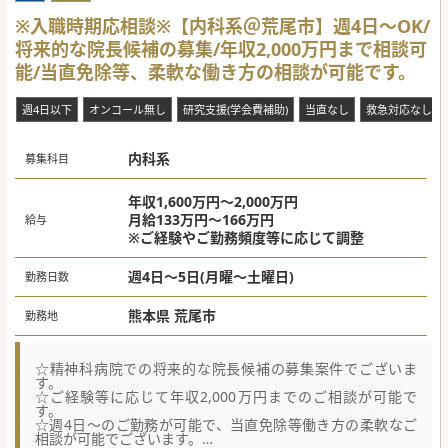
※入職時期応相談※【内科系＠荒尾市】週4日～OK/
将来的な院長候補の募集/年収2,000万円まで相談可
能/当直免除等、柔軟な働き方の相談が可能です。
週4日以下
オンコール無し
研究支援(学会費補助)
当直なし
救急対応なし
内科系
募集科目
年収1,600万円～2,000万円
月給133万円～166万円
給与
※ご経験やご勤務頻度等に応じて調整
週4日～5日(月曜～土曜日)
勤務日数
熊本県 荒尾市
勤務地
☆精神科病院での将来的な院長候補の募集案件でございま
す。
☆ご経験等に応じて年収2,000万円までのご相談が可能で
す。
☆週4日～のご勤務が可能で、当直免除等働き方の柔軟なご
相談が可能でございます。