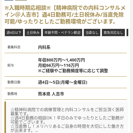
る、多様なキャリアパスも用意されています。
「治す医療」だけでなく、「患者さんに寄り添う医療」に挑
【やりがい】
※入職時期応相談※【精神病院での内科コンサルメ
戦したいという情熱をお持ちの方、そして「理想の地域医療
■高額な給与水準でのご提示が可能であり、先生がこれまで
を創りつづける」という法人の目指す方向性に共感いただけ
イン＠人吉市】週4日勤務可/土日祝休み/当直免除
に培われた豊かな臨床経験を確実に評価いたします。
る方、ぜひ一度、あさがおクリニックの見学にお越しくださ
■地域住民の健康維持に直結する医療を提供し、患者様から
可能/ゆったりとしたご勤務環境がございます。
い。
の感謝と信頼を直接感じられるお仕事でございます。
■社用車の貸与や手厚い生活支援を受けながら、充実した診
【具体的な医療機関情報】
療活動と穏やかな私生活の両立が実現可能な環境です。
週4日以下
土日休み
年齢不問・ベテラン歓迎
当直なし
救急対応なし
赴
■週3日からの時短勤務や土日休みなど柔軟な調整が可能で
あり、子育て中の医師もキャリアを継続できる環境がありま
#秋入職可
す。
■夜間のオンコール対応は外注しているため、対応は基本無
内科系
募集科目
くオンとオフの切り替えを明確にした働き方が可能です。
■医療DXを積極的に導入して経営の効率化を図ることで、医
師の残業削減と業界内でも高水準の給与体系を両立していま
年収800万円～1,400万円
す。
月給66万円～116万円
給与
※ご経験やご勤務頻度等に応じて調整
【職場環境と雰囲気】
■医師と看護師に加えて専任ドライバーが同行する3員体制
を基本とし、多職種が密に連携するチーム医療を実践してい
週4日～5日(月曜～金曜日)
勤務日数
ます。
■ICTや音声入力によるカルテ作成自動化を推進しており、
事務作業の負担を軽減し診療に専念できる環境が整っていま
熊本県 人吉市
勤務地
す。
■30代の院長を中心に風通しの良い組織文化が醸成されてお
り、未経験から入職した若手医師も数多く第1線で活躍中で
す。
☆精神科病院での病棟管理と内科コンサルをご担当頂く医師
募集です。
【募集背景】
☆週4日勤務の相談OK！平日のみでゆったりとしたご勤務が
■地域に根差した病院との強固な連携体制から、初月から見
可能でございます。
込まれる多くの患者様へ対応するため、2名目の常勤医師を
☆当直無し！メリハリあるご自身の時間を大切にした働き方
募集しております。
が出来ます。