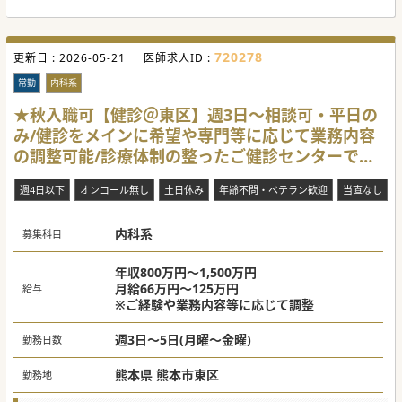
向き合う時間を確保しながら、質の高い在宅医療を実践して
い雰囲気が特徴です。新院長のリーダーシップの下、地域の
いただきます。
診療ニーズに応えることに重きを置いており、訪問看護など
■神経内科領域やがん緩和ケア等のご経験を存分に活かせる
にも力を入れています。
環境です。採血やエコー等の基本的な手技に加え、各種カテ
ーテル管理等をお願い致します。
720278
更新日 :
【募集背景】
2026-05-21
医師求人ID :
■他職種との連携をしっかりと図り、また患者様やそのご家
■ご家庭の事情により内科医師が離職予定のため、新たな医
族と円滑なコミュニケーションと良好な関係性を築いていた
師を募集しております。地域医療を支えるために、即戦力と
常勤
内科系
だきたいと考えております。
してご活躍いただける方をお迎えしたいと考えています。
■病院の核となる医師を迎え、長期的に安定した医療提供を
★秋入職可【健診＠東区】週3日～相談可・平日の
#秋入職可
目指しています。患者様やスタッフとの信頼関係を築き、地
み/健診をメインに希望や専門等に応じて業務内容
域に貢献できる医師を求めています。
■週1回の当直を担当できる方を歓迎しますが、免除の相談
の調整可能/診療体制の整ったご健診センターで
も可能です。医師のライフスタイルを尊重し、柔軟な勤務体
制を整えています。
す。
週4日以下
オンコール無し
土日休み
年齢不問・ベテラン歓迎
当直なし
【具体的な医療機関情報】
■今年3月より療養病床を介護医療院に転換し、診療体制の
変更を行っております。新院長を中心に、時代の変化や地域
内科系
のニーズに応える新しい取り組みを積極的に行っています。
募集科目
■熊本市内からのアクセスが良く、車での通勤が便利な立地
にあります。周辺医療機関との連携も強固で、地域医療のネ
ットワークの一翼を担っています。
年収800万円～1,500万円
■外来や病棟業務等、業務のバランスについては、ご相談の
月給66万円～125万円
給与
上で柔軟に決定致します。働きやすい環境を提供するため、
※ご経験や業務内容等に応じて調整
医師のご希望を最大限考慮する特徴がございます。
#年度内入職可 #秋入職可
週3日～5日(月曜～金曜)
勤務日数
熊本県 熊本市東区
勤務地