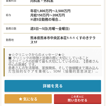
内科系・外科系
募集科目
年収1,800万円～2,500万円
月給150万円～208万円
給与
※週5日勤務の場合
※ご経験等に応じて調整
週3日～5日(月曜～金曜日)
勤務日数
熊本県熊本市中央区本荘1-1-1 くすのきテラ
勤務地
ス1F
★☆クリニックからのメッセージ★☆
■ クリニックの特徴と診療の際に大切にしていること
当クリニックの診療で最も大切にしているのは、【患者さん
中心の医療】です。
患者さんの生活環境、家族関係、そして価値観まで踏み込ん
だ包括的なケアを重視し、SDM（協働的意思決定）や
ACP（アドバンス・ケア・プランニング）を積極的に活用し
て、意思決定支援を徹底しています。
最初の診察では、患者さんのこれまでの人生や今後どう暮ら
していきたいかを丁寧に伺い、納得のいく治療方針を共に考
詳細を見る
えていきます。
訪問診療では、慢性疾患から癌末期のお看取りまで、幅広い
疾患に対応し、輸血や各種デバイスなど、多岐にわたる処置
この求人に
の経験を積むことができます。
気になる
問い合わせる
また、医師、看護師、ドライバーの3人体制での訪問を基本
としており、他職種との連携を重視したチーム医療を実践し