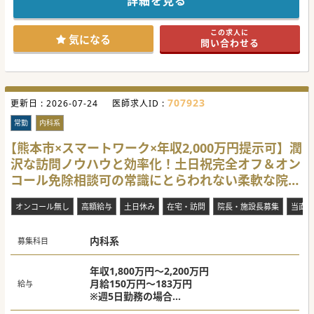
詳細を見る
です。
自然豊かでとても和やかな環境でのご勤務となります。
ご興味ございましたらお気軽にお問合せくださいませ。
この求人に
気になる
問い合わせる
#秋入職可
707923
更新日 :
2026-07-24
医師求人ID :
常勤
内科系
【熊本市×スマートワーク×年収2,000万円提示可】潤
沢な訪問ノウハウと効率化！土日祝完全オフ＆オン
コール免除相談可の常識にとらわれない柔軟な院長
求人です。
オンコール無し
高額給与
土日休み
在宅・訪問
院長・施設長募集
当直な
内科系
募集科目
年収1,800万円～2,200万円
月給150万円～183万円
給与
※週5日勤務の場合
※管理医師手当込(200万円/年)