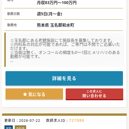
月収83万円～100万円
#秋入職可
週5日(月～金)
勤務日数
熊本県 玉名郡和水町
勤務地
☆玉名郡にある老健施設にて施設長を募集しております。
☆内科系の対応が可能であれば、ご専門は不問でご応募いた
だけます。
☆当直は無く、オンコールの頻度も0～1回とメリハリのある
勤務が可能です。
★☆コンサルタントからのメッセージ★☆
玉名郡にある老健施設で現施設長がご高齢となっており、後
任の先生を募集しております。
懸念されがちなオンコールの頻度も少ないため、ワークライ
詳細を見る
フバランスを求める先生には最適な環境です。
住宅手当や赴任手当の相談も可能ですので、ご興味のある方
はお気軽にお問い合わせください。
この求人に
気になる
問い合わせる
#秋入職可
727086
更新日 :
2026-07-22
医師求人ID :
常勤
内科系