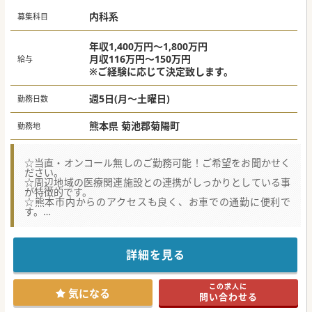
ントや経営に参画したいといった希望を叶えることができ
る、多様なキャリアパスも用意されています。
内科系
募集科目
「治す医療」だけでなく、「患者さんに寄り添う医療」に挑
戦したいという情熱をお持ちの方、そして「理想の地域医療
を創りつづける」という法人の目指す方向性に共感いただけ
年収1,400万円～1,800万円
る方、ぜひ一度、あさがおクリニックの見学にお越しくださ
月収116万円～150万円
給与
い。
※ご経験に応じて決定致します。
【職場環境と雰囲気】
■首都圏の各院で培われた、役職や職種による垣根のないフ
週5日(月～土曜日)
勤務日数
ラットな組織文化のもと、活発に意見を交わしながらチーム
医療を実践します。
■医師の働き方を尊重しており、オンコールなしの完全週休
熊本県 菊池郡菊陽町
勤務地
2日制(土日祝)でプライベートの時間を大切にすることも可能
です。
■患者様へより良い医療を届けるという共通の目標のため、
法人全体で新しい知識や技術を積極的に学び、互いに高め合
☆当直・オンコール無しのご勤務可能！ご希望をお聞かせく
う文化が醸成されています。
ださい。
☆周辺地域の医療関連施設との連携がしっかりとしている事
【具体的な医療機関情報】
が特徴的です。
■一都三県で複数の在宅医療専門クリニックを展開し、豊富
☆熊本市内からのアクセスも良く、お車での通勤に便利で
な実績を持つ医療法人が、熊本に初めて開設を進めておりま
す。
す。
■法人で標準化された業務効率の高いシステムを導入し、医
【職場環境と雰囲気】
師が患者様と向き合う時間を最大限確保できる体制構築を熊
■地域医療への貢献に注力し、一次救急から介護等まで幅広
本でも図って参ります。
い医療サービスを提供しています。地域住民に信頼される医
詳細を見る
■首都圏の各院と緊密に連携する充実したバックアップ体制
療機関として、かかりつけの病院としての役割を果たしてい
のもと、安心して診療に集中していただける環境作りを行っ
ます。
ております。
■医師・スタッフの人間関係が非常に良好で、安心して働け
この求人に
る環境を整えています。離職率も極めて低く、長くお勤めの
気になる
【具体的な業務内容】
問い合わせる
スタッフの方が多数いらっしゃいます。
■1日の訪問件数は6?10件程で、患者様一人ひとりと丁寧に
■院長をはじめ、明るくお人柄の良い医師が多く、働きやす