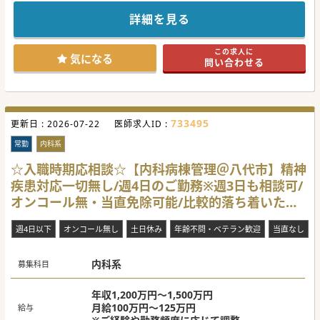
ており、後任として訪問診療部門を牽引してくださる方を募
集する運びとなりました。
詳細を見る
■地域包括ケア病床を運用する中で、今後のさらなる需要増
加を見据え、訪問診療部門の体制強化を図る方針でございま
す。
この求人に
■訪問診療の対応件数を今後積極的に増やしていく計画があ
気になる
問い合わせる
り、その中核として長期的にご活躍いただける方を歓迎して
おります。
【具体的な医療機関情報】
■常勤医師は40代-50代の医師が多く在籍しており、医師・
スタッフ間の関係性も良好で風通しの良い組織風土がござい
733495
更新日 :
ます。
2026-07-22
医師求人ID :
■隣接する複数の福祉施設やグループホームと密接に連携
し、医療から介護までの総合的なサービス提供を実施してお
常勤
内科系
ります。
■新幹線を利用した遠方からのご通勤にも対応しており、社
☆入職時期応相談☆【内科病棟管理＠八代市】精神
用車の貸与や交通費の支給など手厚いサポート体制もござい
疾患対応一切無し/週4日のご勤務※週3日も相談可/
ます。
オンコール無・当直免除可能/比較的落ち着いたご
【具体的な業務内容】
■施設および居宅への訪問診療をメインとし、午前は近隣の
勤務環境です。
施設、午後は個人宅を訪問していただくスケジュールとなり
週4日以下
オンコール無し
土日休み
年齢不問・ベテラン歓迎
当直なし
ます。
■訪問診療の患者数が増加するまでの期間は、週2コマの外
来診療や10名程度の病棟管理も併せてご担当いただきます。
内科系
■救急搬送の受け入れはなく、宿日直許可を取得した待機的
募集科目
な当直業務であるため、身体的なご負担は少ない環境です。
♯秋入職可
年収1,200万円～1,500万円
月給100万円～125万円
給与