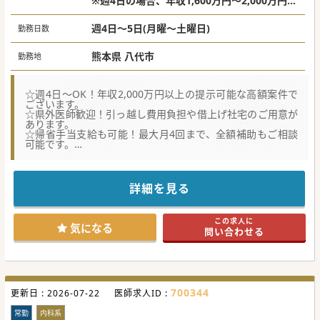
※週4日の場合、年収1,600万円～2,000万円
い、患者さんにとっての「ベスト」を見極めて最適な医療を
コーディネートしていくことは、在宅医療だからこそ得られ
※週5日の場合、年収2,000万円～2,500万円
る貴重な経験です。
週4日～5日(月曜～土曜日)
勤務日数
また、地域の事業者や施設との信頼関係を築くための営業活
動を通じて、ご紹介いただける患者さんの数が増えていくこ
とを実感できるのも大きな達成感に繋がります。
熊本県 八代市
勤務地
管理医師としての働き方は柔軟で、診療業務に加えて、スタ
ッフとのチームビルディング、営業活動、事務業務といった
ビジネス的な業務にも挑戦できるため、新しいキャリアを築
☆週4日～OK！年収2,000万円以上の提示可能な高額案件で
いていくことが可能です。
ございます。
実際にこれらの業務を未経験で入職した管理医師は「同年
☆県外医師歓迎！引っ越し費用負担や借上げ社宅のご用意が
代・同じ立場の医師と比較して、よりハイレベルなマネジメ
あります。
ントができるようになる」という目標を意識しチャレンジし
☆帰省手当支給も可能！最大月4回まで、全額補助もご相談
たことで、成長を実感されています。
可能です。
訪問診療の経験がない方もご安心ください。
一般社団法人誠創会では、訪問診療が初めての方も安心して
【募集背景】
業務に慣れていただけるよう、充実したサポート体制と段階
■地域医療の要として多様な内科疾患に対応するため、診療
的な育成プログラムを設けています。
体制のさらなる充実と強化を目的とした医師募集です。
詳細を見る
入職時には研修プログラムに加え、他院見学やメンター医師
■救急対応や当直業務を伴わない安定したご勤務環境で、中
との実地研修も用意されており、スタッフの9割以上が未経
長期的なご勤務をいただける方を求めております。
験からスタートし、活躍しています。
■専門医資格の有無を問わず、幅広い臨床経験を持つベテラ
チャットツールやオンライン面談を活用していつでも相談で
この求人に
ンの先生方にもご活躍いただける環境です。
気になる
きる環境が整っており、代表理事や理事自らが訪問同行や困
問い合わせる
難事例の相談に対応するなど、手厚い支援があります。
【職場環境と雰囲気】
風通しの良い職場で、医療だけでなく経営やビジネスの視点
■赴任手当や借り上げ社宅の準備があり、遠方から着任され
を持つ多職種のメンバーから的確なアドバイスを受けなが
る先生の住環境をしっかりとサポートする体制がございま
ら、自身の成長を追求できる環境を整えています。
す。
■最大月4回の帰省手当全額補助など、週末はご自宅で過ご
一般社団法人誠創会には、管理医師として新規立ち上げに挑
700344
更新日 :
される遠方の先生に最適な支援が整っております。
2026-07-22
医師求人ID :
戦したい、専門医師として研鑽を積みたい、組織のマネジメ
■CTや内視鏡などの充実した医療機器を備える有床のクリニ
ントや経営に参画したいといった希望を叶えることができ
ックで、複数の医師が連携して診療を担っております。
常勤
内科系