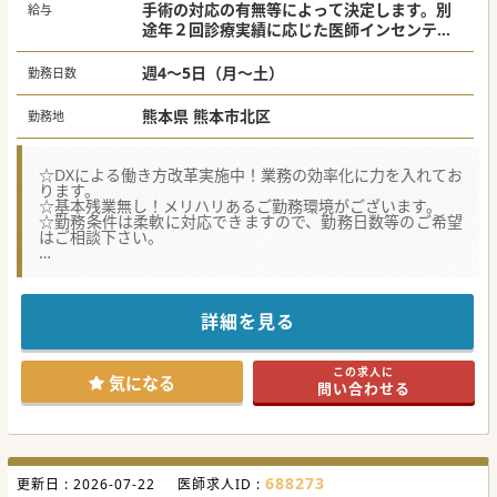
手術の対応の有無等によって決定します。別
給与
途年２回診療実績に応じた医師インセンティ
ブの支給あり。20万～100万/回）
月給116万円～133万円
週4～5日（月～土）
勤務日数
熊本県 熊本市北区
勤務地
☆DXによる働き方改革実施中！業務の効率化に力を入れてお
ります。
☆基本残業無し！メリハリあるご勤務環境がございます。
☆勤務条件は柔軟に対応できますので、勤務日数等のご希望
はご相談下さい。
★☆コンサルタントからのメッセージ★☆
平成27年に新病院に移行した地域に根差した病院です。
エリア的に若年層から高齢者まで幅広い患者層をご経験で
き、時代のニーズに応え在宅医療にも力を入れ始めており、
詳細を見る
体制強化を図るための医師募集でございます。
少しでもご興味ございましたらお気軽にお問い合わせくださ
い。
この求人に
気になる
問い合わせる
#秋入職可
688273
更新日 :
2026-07-22
医師求人ID :