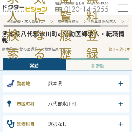
電話でのお問い合わせ：平日9:30-19:00
人
に
覧
料
医師転職・求人募集TOP
常勤求人検索
熊本県 医師求人
熊
検
な
履
登
熊本県八代郡氷川町
常勤医師求人・転職情
の
報
索
る
歴
録
熊本県の常勤の医師求人の検索結果です。
...
続きを読む▼
常勤
非常勤
熊本県
勤務地
八代郡氷川町
市区町村
選択なし
診療科目