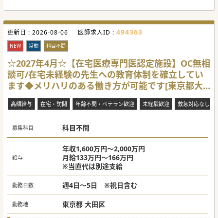
494363
更新日 :
2026-08-06
医師求人ID :
NEW
常勤
科目不問
☆2027年4月☆【在宅医療専門医認定施設】OC無相
談可/在宅未経験の先生への教育体制を確立してい
ます◆メリハリのある働き方が可能です[東京都大
田区]
高額給与
在宅・訪問
年齢不問・ベテラン歓迎
未経験歓迎
救急対応なし
科目不問
募集科目
年収1,600万円～2,000万円
月給133万円～166万円
給与
※当直代は別途支給
週4日～5日 ※祝日含む
勤務日数
東京都 大田区
勤務地