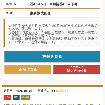
週4～4.5日 ※勤務週4日以下可
勤務日数
東京都 大田区
勤務地
☆慢性期から急性期までの“高齢者医療”を中心に内科全般の
対応をお願い致します。
☆各科専門医を揃え、科目間の垣根なく風通しが良い環境の
ため診療に専念できる環境です。
☆東急線、JR線最寄駅より徒歩5分と通勤アクセスも抜群で
す。お車でのご通勤も可能です。
★☆コンサルタントからのメッセージ★☆
開院よりおよそ100年を迎えるケアミックス病院で、
循環器内科・整形外科に強みを持つ綺麗な総合病院です。
詳細を見る
一世紀に及び地域密着のジェネラルな医療を提供しながら
も、
特に循環器内科はCCUネットワークに加盟するなど、
この求人に
地元地域を超えた医療サービスを提供しています。
気になる
問い合わせる
#秋入職可
624032
更新日 :
2026-08-06
医師求人ID :
NEW
常勤
内科系