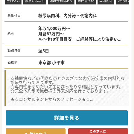
土日休み
救急対応なし
退職金制度あり
専門医不問
車通勤可
託児施設あ
■入職後は貢献度を鑑みて昇給制度があり、成長と報酬の両
面でやりがいを感じられます。
糖尿病内科、内分泌・代謝内科
#春入職可 #年度内入職可
募集科目
年収1,000万円～
月給83万円～
給与
※卒後10年目目安。ご経験等により決定いた
します。
週5日
勤務日数
東京都 小平市
勤務地
☆糖尿病などの代謝疾患とさまざまな内分泌疾患の内科的な
診療を行っております。
☆専門性を高めたい先生にぴったりな施設となっています。
☆完全予約制で患者様の外来対応を行っております。
★☆コンサルタントからのメッセージ★☆
東京都・多摩地区で高度急性期医療を提供している地域中核
病院の求人になります。
日本糖尿病学会認定教育施設、日本内分泌学会認定教育施
設、
詳細を見る
内分泌代謝・糖尿病内科領域専門研修基幹施設、
日本超音波医学会専門医研修施設となっております。
現在、常勤医師は3名在籍しています。
この求人に
若手ドクターも積極的に採用しておりますので、是非、一度