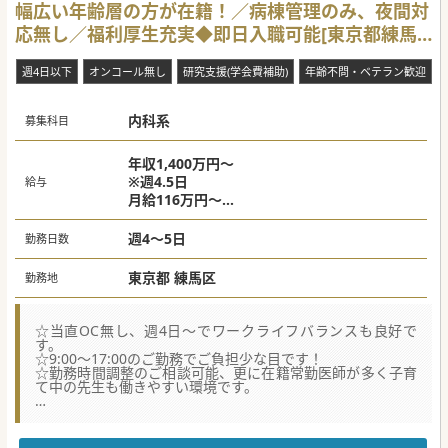
幅広い年齢層の方が在籍！／病棟管理のみ、夜間対
ルは同行スタッフが対応するため落ち着いて待機できます。
応無し／福利厚生充実◆即日入職可能[東京都練馬
【募集背景】
■地域で密な医療連携を構築しており、メディアでの紹介や
区]
患者数の急増に伴いさらなる診療体制の拡充が求められてい
週4日以下
オンコール無し
研究支援(学会費補助)
年齢不問・ベテラン歓迎
ます。
■全5拠点で約1,500名を超える患者様を支えており、既存の
6チームから7チーム体制へ再編拡大するための増員募集で
内科系
す。
募集科目
■世代交代や将来の開業を見据えた人材の育成に注力してお
り、意欲あふれる次世代の現場を担う医師を幅広く募集して
います。
年収1,400万円～
※週4.5日
給与
#秋入職可
月給116万円～
※ご経験によって変動あり
週4～5日
勤務日数
東京都 練馬区
勤務地
☆当直OC無し、週4日～でワークライフバランスも良好で
す。
☆9:00～17:00のご勤務でご負担少な目です！
☆勤務時間調整のご相談可能、更に在籍常勤医師が多く子育
て中の先生も働きやすい環境です。
【具体的な業務内容】
■地域包括ケア病棟において専任の主治医として、高齢者疾
患を中心とした約30床の病棟管理を担当していただきます。