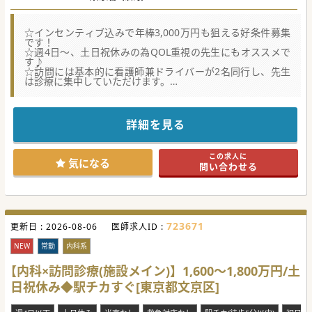
☆インセンティブ込みで年棒3,000万円も狙える好条件募集
です！
☆週4日～、土日祝休みの為QOL重視の先生にもオススメで
す♪
☆訪問には基本的に看護師兼ドライバーが2名同行し、先生
は診療に集中していただけます。
★☆コンサルタントからのメッセージ★☆
2026年4月に練馬区に開院した精神科特化型の訪問診療クリ
ニックです。
詳細を見る
精神科患者様の訪問をお願いしておりますが、
精神科疾患に関しては精神科の先生へ相談や依頼することが
可能です。
この求人に
最寄り駅徒歩圏内の為ご通勤アクセスも至便です。
気になる
問い合わせる
#秋入職可
723671
更新日 :
2026-08-06
医師求人ID :
NEW
常勤
内科系
【内科×訪問診療(施設メイン)】1,600～1,800万円/土
日祝休み◆駅チカすぐ[東京都文京区]