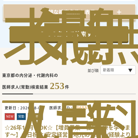
求
気
閲
詳細な検索条件を表示
この条件で検索する
並び順
東京都の内分泌・代謝内科の
253
医師求人(常勤)検索結果
件
人
に
覧
736554
更新日 :
2026-08-07
医師求人ID :
NEW
常勤
科目不問
☆26年10月～OK☆【増員募集～在宅医療を学べま
す～】土日祝休/安定経営＆地元の信頼◎/経験より