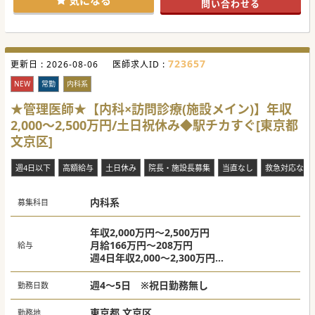
問い合わせる
務が担当するため、医師は指示出し等に専念できます。
【募集背景】
■全国展開する医療・福祉グループへの加入に伴い、在宅医
療体制をさらに強化するため新たな医師を募集します。
■高齢者施設への訪問ニーズが地域内で急増しており、在宅
723657
更新日 :
医療の質をより向上させるために増員を決定しました。
2026-08-06
医師求人ID :
■地域医療に貢献するべく、患者様やスタッフと温かいコミ
ュニケーションを主体的に図れる医師を求めています。
NEW
常勤
内科系
【やりがい】
★管理医師★【内科×訪問診療(施設メイン)】年収
■地域包括ケアの最前線となる文京区にて、内科領域の多様
2,000～2,500万円/土日祝休み◆駅チカすぐ[東京都
な臨床経験を積みながら医師として大きく成長できます。
■一般内科の知見に加えて、東洋医学や漢方を用いた未病へ
文京区]
のアプローチを学ぶことで臨床の視野が一段と広がります。
■患者様とそのご家族に寄り添い、在宅医療を通じて直接感
謝されることで大きな社会的使命感と喜びを実感できます。
週4日以下
高額給与
土日休み
院長・施設長募集
当直なし
救急対応なし
#秋入職可
内科系
募集科目
年収2,000万円～2,500万円
月給166万円～208万円
給与
週4日年収2,000～2,300万円
週5日年収2,300～2,500万円
※管理医師手当込み
週4～5日 ※祝日勤務無し
勤務日数
※ご経験により応相談
東京都 文京区
勤務地