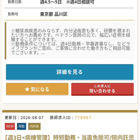
週4.5～5日 ※週4日相談可
勤務日数
東京都 品川区
勤務地
☆糖尿病疾患のみならず、内分泌疾患も多く、研鑽を積まれ
たい方へお薦めです。ベテラン医師の元で、幅広い症例を経
験することができます。
☆勤務条件については、週4日勤務・早番遅番なし、などラ
イフプランやご意向、ご事情に合わせた働き方もご相談可能
でございます。
☆品川区JR/東急線最寄駅から、徒歩数分の立地も魅力の一つ
です。都内はもちろん、神奈川など近隣県からのご通勤も至
便でございます。
詳細を見る
【医療機関情報】
■元々、企業立病院の400床規模の一般病院であり、長い間
地域医療の要として最先端の医療サービスを提供していま
この求人に
す。
気になる
問い合わせる
■大手法人グループに属しているため、最新の医療設備を多
く導入し、経営面での安定性と最新の医療インフラを備えて
いる点が大きな特徴です。
■キャリアを積むには最適な環境が整っており、治験への積
極的な参加も可能で、新薬開発に寄与する経験を積む、など
多いに研鑽を積めます。
718061
更新日 :
2026-08-07
医師求人ID :
【職場環境と雰囲気】
■各診療科の垣根が低いため、他科の先生方との相談がしや
NEW
常勤
内科系
すい開放的な環境が整っています。現場職員の応対には定評
もございます。
【週3日×病棟管理】時短勤務・当直免除可/院内託児
■相談だけでなく、実践的な指導を受ける機会も豊富にあ