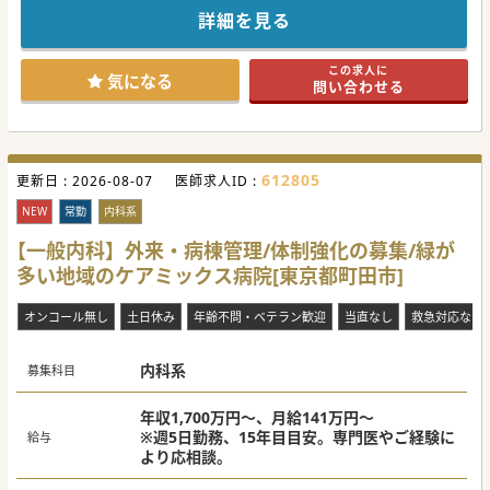
■訪問診療クリニックと連携し、在宅から搬送された患者様
詳細を見る
を継続して診療するなど、切れ目のないシームレスな医療を
担います。
■多職種が参加するカンファレンスへ出席し、医学的な正し
この求人に
さだけでなく患者様の価値観に寄り添った退院支援を共に行
気になる
問い合わせる
っております。
【具体的な医療機関情報】
■リハビリ施設には地域住民も利用可能なカフェが併設され
ており、患者様が社会との繋がりを感じられる設計が特徴で
す。
612805
更新日 :
■病院の5階には職員専用の充実した施設が完備されてお
2026-08-07
医師求人ID :
り、歴史を伝えるパネル展示など法人の理念を共有する空間
があります。
NEW
常勤
内科系
■電子カルテの導入や車通勤可能な環境など、医師が日々の
業務を円滑かつストレスなく遂行するための設備が整ってい
【一般内科】外来・病棟管理/体制強化の募集/緑が
ます。
多い地域のケアミックス病院[東京都町田市]
【やりがい】
■急性期医療の枠組みを超えて、患者様が住み慣れた地域や
オンコール無し
土日休み
年齢不問・ベテラン歓迎
当直なし
救急対応なし
自宅へ帰るためのプロセスを深く支えることに大きな喜びが
あります。
■医師としての専門性を発揮しながら、多職種と共に「その
人らしい最期」や「生活の質」を追求する深い医療を実践で
内科系
募集科目
きます。
■画一的な治療ではなく、患者様やご家族の心に寄り添うこ
とで得られる信頼関係は、医師としての大きな成長に繋がり
年収1,700万円～、月給141万円～
ます。
※週5日勤務、15年目目安。専門医やご経験に
給与
より応相談。
#週3日可 #秋入職可