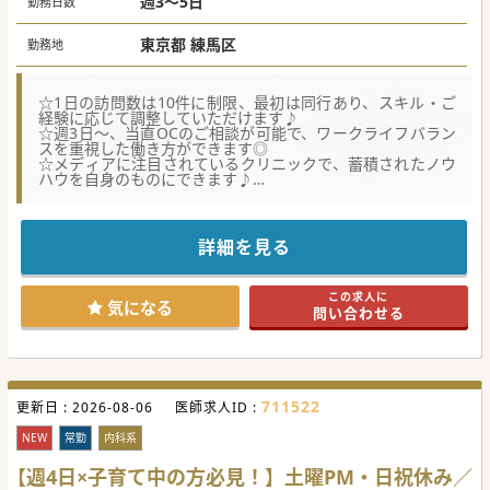
週3～5日
勤務日数
※ご経験・専門医等により変動あり
※毎年6月に法人業績インセンティブ支給
東京都 練馬区
勤務地
☆1日の訪問数は10件に制限、最初は同行あり、スキル・ご
経験に応じて調整していただけます♪
☆週3日～、当直OCのご相談が可能で、ワークライフバラン
スを重視した働き方ができます◎
☆メディアに注目されているクリニックで、蓄積されたノウ
ハウを自身のものにできます♪
【職場環境と雰囲気】
■医師1名に対し運転や事務作業を代行する診療アシスタン
トが2名同行するため、診察や診療に専念できる環境が整っ
詳細を見る
ています。
■若手を中心に多様な専門を持つ医師が在籍しており、チャ
ットを活用して他科の医師へ迅速に相談や意見交換が可能で
この求人に
す。
気になる
問い合わせる
■毎週火曜日の午後は座学研修をはじめとした学習時間に充
てており、業務に必要な知識を吸収しながらスキルアップで
きる環境です。
【具体的な業務内容】
■個人宅を中心に1日8件～10件程度の訪問診療を実施し、1
711522
更新日 :
件あたり平均20分ほどかけてじっくり患者様と向き合いま
2026-08-06
医師求人ID :
す。
■狭いエリアに特化して訪問するため移動時間は短く、効率
NEW
常勤
内科系
的なスケジュールで体力的負担を抑えた診療業務が可能で
す。
【週4日×子育て中の方必見！】土曜PM・日祝休み／
■夜間オンコールの免除相談が可能となり、ファーストコー