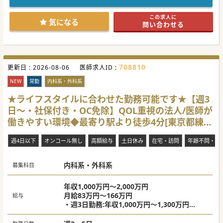
■満足することなく、日々進歩しクリエイティブかつハイク
オリティな医療サービスを追求します。
この求人に
気になる
問い合わせる
【やりがい】
■患者様だけではなく、そのご家族と一緒にサポートするた
め、患者様と深く関わることができる環境です。
■クリニックを拡大していく構想があり、院長と一緒に今後
の計画などを考える機会もあるため経営の面白さも味わう事
ができます。
708810
更新日 :
■訪問診療が未経験の先生も歓迎しており、院長先生にイチ
2026-08-06
医師求人ID :
から教えていただける環境がございます。
NEW
常勤
内科系・外科系
【職場環境と雰囲気】
■院長を筆頭に医療に対するスタッフのモチベーションが高
★ライフスタイルに合わせた勤務可能です★【週3
く、非常に活気のあるクリニックでございます。
日～・社保付き・OC免除】QOL重視の法人/医師が
■アクセス性を重視する方、年収を重視する方、様々なご希
望の先生に配慮した働き方が実現可能でございます。
働きやすい環境◆最寄り駅より徒歩4分[東京都練馬
■経営においてはトップダウンではなく、スタッフの意見も
取り入れて下さるためとても風通しの良い雰囲気がございま
区]
す。
週4日以下
オンコール無し
高額給与
土日休み
在宅・訪問
年齢不問・ベ
#年度内入職可 #秋入職可
内科系・外科系
募集科目
年収1,000万円～2,000万円
月給83万円～166万円
給与
・週3日勤務:年収1,000万円～1,300万円
・週4日勤務:年収1,300万円～1,600万円
・週5日勤務:年収1,600万円～2,000万円