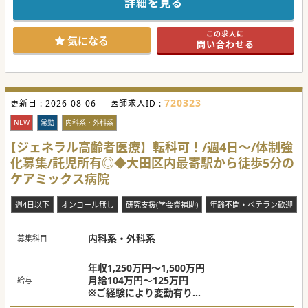
詳細を見る
患者様の来院が多い日中に、医師が診療に専念できるような
体制が整えられています。
JR中央線の快特のご利用で、都内からも通いやすく、実際に
この求人に
都内から通勤されている先生もいらっしゃいます。
気になる
問い合わせる
原則週4.5日勤務となりますが、週3～4日勤務の相談も可能
です。また、子育て中の先生には短時間勤務も相談可能にな
ります。
医師体制は、常勤医師6名、非常勤医師2名です。
720323
更新日 :
#秋入職可
2026-08-06
医師求人ID :
NEW
常勤
内科系・外科系
【ジェネラル高齢者医療】転科可！/週4日～/体制強
化募集/託児所有◎◆大田区内最寄駅から徒歩5分の
ケアミックス病院
週4日以下
オンコール無し
研究支援(学会費補助)
年齢不問・ベテラン歓迎
内科系・外科系
募集科目
年収1,250万円～1,500万円
月給104万円～125万円
給与
※ご経験により変動有り
※当直代別途支給