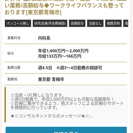
い業務/高額給与◆ワークライフバランスも整って
おります[東京都青梅市]
オンコール無し
研究支援(学会費補助)
高額給与
当直なし
複数診制
電子
内科系
募集科目
年収1,600万円～2,000万円
給与
月給133万円～166万円
週4.5日 ※週3～4日勤務の相談可
勤務日数
東京都 青梅市
勤務地
☆当直・OC無しになります。
☆週5日勤務で、年収2,000万円以上も可能な高額案件！
☆診療に集中できるよう、他スタッフによる診療のサポート
を積極的に行っています。
★☆コンサルタントからのメッセージ★☆
半世紀以上に渡って、地域に密着した医療を提供してきまし
た。
ドクターが働きやすい環境作りに力を入れており、当直や休
日の対応がありません。