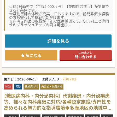
☆週5日勤務で【年収2,000万円】【夜間対応無し】が実現で
きる好条件です。
☆常勤医師の体制が充実しておりますので、訪問診療未経験
の方も安心して挑戦いただけます。
☆在宅専門医の取得が可能な医療機関です。QOL向上と専門
性のブラッシュアップの両立可能◎
【医療機関情報】
■当クリニックは蒲田エリアで2,200名、武蔵小杉エリアで
400名の患者様を抱える大規模な訪問診療クリニックです。
詳細を見る
■24時間365日体制で医師と医療スタッフがクリニックに待
機しているので、時間外でもすぐに対応が可能です。
■常勤医師が20名在籍しているため、医師体制が整ってお
この求人に
り、休みも取りやすく、残業も少ない働き方が特徴です。
気になる
問い合わせる
【職場環境と雰囲気】
■現状当直枠は充足しているため、当直につきましては原則
対応無しです。ご希望があれば相談も可能です。
■幅広い年齢層で内科系、外科系、皮膚科・精神科など各科
の先生が在籍しているため、多様な経験を積むことができま
730702
更新日 :
す。
2026-08-05
医師求人ID :
■診療体制は医師＋アシスタント2名、もしくは医師＋アシ
スタント＋看護師の3名体制となっており、未経験の方でも
NEW
常勤
糖尿病内科
内分泌・代謝内科
安心してご勤務いただけます。
【糖尿病内科・内分泌内科】代謝疾患・内分泌疾患
【やりがい】
等、様々な内科疾患に対応/各種認定施設/専門性を
■在宅医療専門医認定施設となっているため、専門医の資格
取得を目指したい方におすすめです。
高められる魅力的な指導環境◆多摩地区の地域中核
■患者様は認知症、高血圧、高脂血症、腎不全、脳血管障害
などの慢性疾患を抱える患者様が多く、地域医療に貢献でき
病院[東京都小平市]
るやりがいがあります。