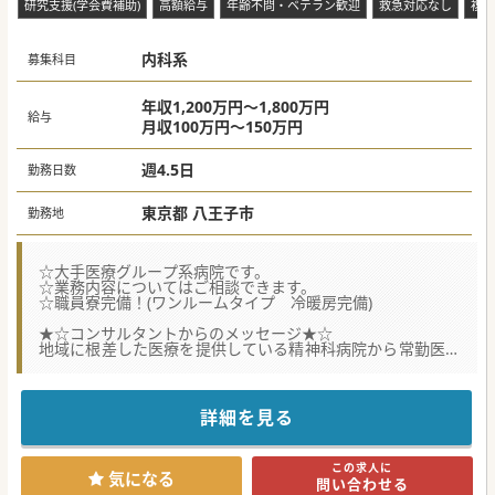
研究支援(学会費補助)
高額給与
年齢不問・ベテラン歓迎
救急対応なし
複数
内科系
募集科目
年収1,200万円～1,800万円
給与
月収100万円～150万円
週4.5日
勤務日数
東京都 八王子市
勤務地
☆大手医療グループ系病院です。
☆業務内容についてはご相談できます。
☆職員寮完備！(ワンルームタイプ 冷暖房完備)
★☆コンサルタントからのメッセージ★☆
地域に根差した医療を提供している精神科病院から常勤医の
募集です。
社会のニーズに応えられる精神疾患治療を目指し、より多く
の患者様の社会復帰をサポート。
従来の精神科治療に加え、うつ病・うつ状態に特化したプロ
詳細を見る
グラムやチームで治療を行っております。
#春入職可
この求人に
気になる
問い合わせる