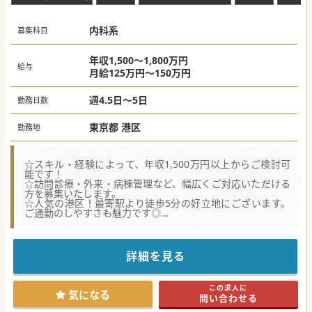
内科系
募集科目
年収1,500～1,800万円
給与
月給125万円～150万円
週4.5日～5日
勤務日数
東京都 港区
勤務地
☆スキル・経験によって、年収1,500万円以上からご検討可
能です！
☆訪問診療・外来・病棟管理など、幅広くご対応いただける
方を募集いたします。
☆人気の港区！最寄駅より徒歩5分の好立地にございます。
ご通勤のしやすさも魅力です◎
★☆コンサルタントからのメッセージ★☆
医療と介護福祉の一体化を目指し、健診センターや介護老人
保健施設、介護予防機能訓練施設を併設する病院です。
詳細を見る
地域の患者様からのご要望から訪問診療もスタートさせ、医
療提供を行っています。
職種の垣根を越えたチーム医療を大切にしており、働きやす
この求人に
い環境が整っています。
気になる
問い合わせる
人気の港区でアクセス良好、ご年収も1,500万円以上からご
検討可能です！是非お問い合わせください。