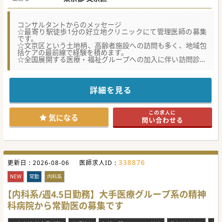
コンサルタントからのメッセージ
☆最寄り駅徒歩1分の好立地クリニックにて管理医師の募集
です。
☆文京区という土地柄、高齢者施設への訪問も多く、地域包
括ケアの最前線で経験を積めます。
☆全国展開する医療・福祉グループへの加入に伴い訪問診療
をさらに強化しています。
☆週4日勤務、年収2,000万円～2,300万円と高給与求人で
す！
詳細を見る
#秋入職可
この求人に
気になる
問い合わせる
338876
更新日 :
2026-08-06
医師求人ID :
NEW
常勤
内科系
【内科系/週4.5日勤務】大手医療グループ系の精神
科病院から常勤医の募集です