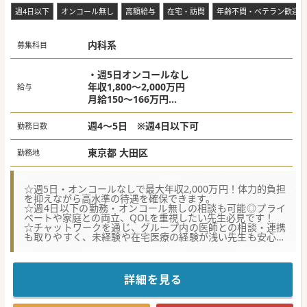
大田区]
週4日以下
オンコール無し
高額給与
在宅・訪問
年齢不問・ベテラン歓迎
内科系
募集科目
・週5日オンコールなし
年収1,800～2,000万円
給与
月給150～166万円
・週4日オンコールなし
年収1,440～1,600万円
週4～5日 ※週4日以下可
勤務日数
月給120万円～133万円
※上記以上の提示も相談可能
東京都 大田区
勤務地
☆週5日・オンコールなしで最大年収2,000万円！体力的負担
を抑えながら高水準の待遇を確保できます。
☆週4日以下の勤務・オンコール無しの相談も可能◎プライ
ベートや家庭との両立、QOLを重視したい先生必見です！
☆チャットワークを通じ、グループ内の医師との相談・連携
も取りやすく、未経験や在宅医療の経験が浅い先生も安心し
て勤務できる環境です。
★☆コンサルタントからのメッセージ★☆
東急・池上線最寄駅より徒歩1分と好立地の訪問診療クリニ
詳細を見る
ックです。
内科プライマリ・ケア診療と併せて在宅医療に強みを持つ大
手グループの基盤を活かし、