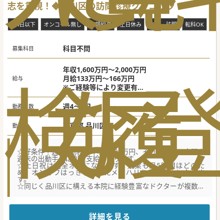
志を重視！◆品川区の訪問診療クリニック
週4日以下
オンコール無し
高額給与
土日休み
在宅・訪問
転科OK
未
科目不問
募集科目
年収1,600万円～2,000万円
検
な
履
月給133万円～166万円
給与
※ご経験等により変更有
※目安：週4日年収1,600万円 週5日年収2,00
0万円
週4～5日
勤務日数
東京都 品川区
勤務地
☆好条件！週5日勤務で年収2,000万円、それに加えて夜間や
週末の出動手当は別途支給となります。
☆土日祝は完全オフになります。残業も月5時間ほどのた
め、オンオフはっきりとしたメリハリある働き方になりま
す。
☆同じく品川区に構える本院に経験豊富なドクターが複数在
籍、Slack等でタイムリーに相談できるストレスない環境で
す。
【募集背景】
詳細を見る