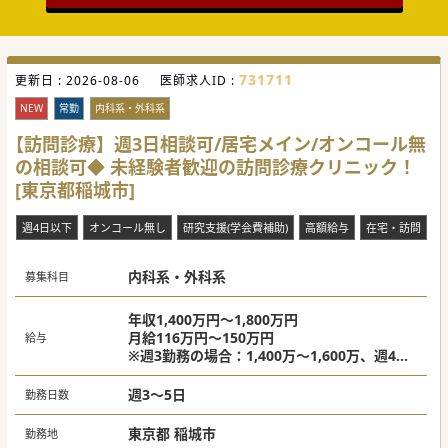
【具体的な医療機関情報】
■八王子市内で複数の病院・クリニックを60年以上にわたり
経営しており、地域医療を支える老舗の法人です。
■近年、訪問診療にも注力しており、複数施設を運営。西八
王子駅の施設は第1号の施設です。
731711
更新日 :
2026-08-06
医師求人ID :
■常勤は複数名在籍。非常勤も、内科の各領域・皮膚科・精
神科・眼科・整形外科等、幅広い分野の医師が在籍していま
NEW
常勤
内科系・外科系
す。
【訪問診療】週3日相談可/居宅メイン/オンコール無
#春入職可 #年度内入職可 #秋入職可
の相談可◆ 未経験者歓迎の訪問診療クリニック！
[東京都稲城市]
週4日以下
オンコール無し
研究支援(学会費補助)
高額給与
在宅・訪問
転
内科系・外科系
募集科目
年収1,400万円～1,800万円
月給116万円～150万円
給与
※週3勤務の場合：1,400万～1,600万、週4日
勤務の場合：1,600万～1,800万
※ご経験により応相談
週3～5日
勤務日数
東京都 稲城市
勤務地