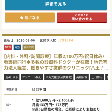
■誤嚥性肺炎や尿路感染症などの患者様に対し、多角的なア
詳細を見る
プローチで一人ひとりに寄り添った医療を提供いたします。
■救急対応は発生しないため、目の前の患者様やご家族とじ
っくり向き合いながら丁寧な個別診療に専念できます。
この求人に
気になる
問い合わせる
【募集背景】
■約半世紀以上にわたり地域医療を支えてきた歴史を持ち、
さらなる医療体制の充実と質の向上を目指して募集します。
■地域密着型の包括ケアを強化し、患者様の多角的なニーズ
に柔軟に対応できるよう体制強化の為の募集となります。
■子育て世代をはじめ多様なライフスタイルを持つ医師が活
731384
更新日 :
躍できるよう、複数人体制を構築する為の募集です。
2026-08-06
医師求人ID :
【具体的な医療機関情報】
NEW
常勤
科目不問
■100床以上を備えており、地域包括ケア病棟や緩和ケア病
棟を有して切れ目のない包括的医療を展開しております。
【内科・外科×訪問診療】年収2,100万円/祝日休み/
■予防医学から急性期や回復期および在宅医療まで一体的に
看護師同行◆多数の診療科ドクターが在籍！地元有
運用し、地域の保健福祉ネットワークの中核を担います。
■週4日からの勤務や勤務時間の柔軟な調整が可能であり、
力法人経営、働きやすさ抜群のクリニック[八王子
育児中の方でも無理なく長期的に就業できる環境です。
市]
#秋入職可
週4日以下
オンコール無し
研究支援(学会費補助)
高額給与
土日休み
在
科目不問
募集科目
年収1,600万円～2,100万円
月給133万円～175万円
給与
※週5日勤務の場合。ご経験により変動あり