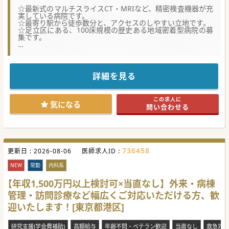
☆最新式のマルチスライスCT・MRIなど、精密検査機器が充
実している病院です。
☆最寄り駅から徒歩数分と、アクセスのしやすい立地です。
☆足立区にある、100床規模の歴史ある地域密着型病院の募
集です。
★☆コンサルタントメッセージ★☆
足立区で長年親しまれてきた約100床規模の歴史ある病院で
安定した経営基盤を誇ります。
週4日以下の勤務や土日休みが実現可能ですので、プライベ
詳細を見る
ート重視の先生におすすめです。
#秋入職可
この求人に
気になる
問い合わせる
736458
更新日 :
2026-08-06
医師求人ID :
NEW
常勤
内科系
【年収1,500万円以上検討可×当直なし】外来・病棟
管理・訪問診療など幅広くご対応いただける方、歓
迎いたします！[東京都港区]
研究支援(学会費補助)
高額給与
年齢不問・ベテラン歓迎
当直なし
救急対応