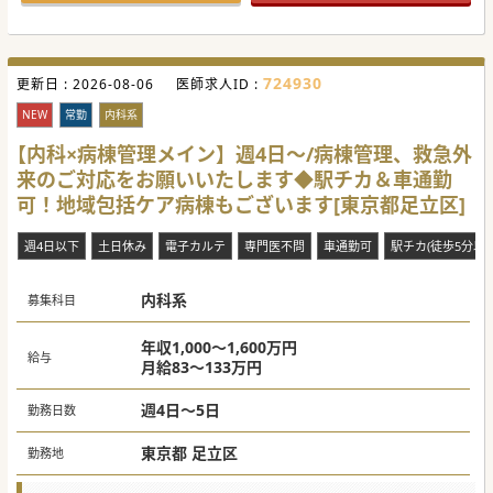
724930
更新日 :
2026-08-06
医師求人ID :
NEW
常勤
内科系
【内科×病棟管理メイン】週4日～/病棟管理、救急外
来のご対応をお願いいたします◆駅チカ＆車通勤
可！地域包括ケア病棟もございます[東京都足立区]
週4日以下
土日休み
電子カルテ
専門医不問
車通勤可
駅チカ(徒歩5分以内
内科系
募集科目
年収1,000～1,600万円
給与
月給83～133万円
週4日～5日
勤務日数
東京都 足立区
勤務地