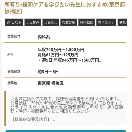
所有り/緩和ケアを学びたい先生におすすめ[東京都
り、経験を積みたい先生にも成長できる環境が提供されてい
ます。
板橋区]
■メリハリをつけた働き方が奨励されており、有給休暇の取
得しやすさも職員にとって大きな魅力の一つとなっていま
す。
週4日以下
土日休み
当直なし
複数診制
時短勤務
電子カルテ
勤務時
【業務内容】
■糖尿病から甲状腺疾患、副甲状腺疾患、副腎疾患、脂質異
内科系
常症と糖尿病疾患から内分泌疾患まで幅広い症例を積むこと
募集科目
ができます。
■入院も糖尿病の教育入院、血糖コントロール目的の入院、
インスリン導入目的の入院、高血糖緊急症と幅広く受け入れ
年収740万円～1,500万円
をしております。
月給61万円～125万円
給与
■指導医や専門医の経験豊富な常勤ドクターが在籍しており
・週5日:年収945万円〜1500万円
ますので、そのもとで学びながら、しっかりと研鑽を積むこ
・週4日: 年収840万円〜1320万円
とができます。
・週3日:年収740万円〜1150万円
週3日～5日
勤務日数
＃秋入職可
東京都 板橋区
勤務地
☆地域包括ケア病棟の、病棟管理業務をお願いいたします。
☆常勤は、30代～40代の先生が中心で構成されております！
☆ライフスタイルに合わせた勤務調整も可能で、週3日勤
務・時短・夜間免除などご相談ください◎
【具体的な業務内容】
■地域包括ケア病棟における約30床の病棟管理を担当し、患
者様一人ひとりの生活背景を尊重した丁寧な医療を提供しま
す。