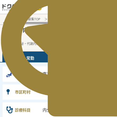
電話でのお問い合わせ：平日9:30-19:00
医師転職・求人募集TOP
常勤求人検索
東京都 医師求人
内
東京都
内分泌・代謝内科
常勤医師求人・転
の
の
職情報
東京都の内分泌・代謝内科の常勤の医師求
...
続きを読む▼
常勤
非常勤
東京都
勤務地
選択なし
市区町村
内分泌・代謝内科
診療科目