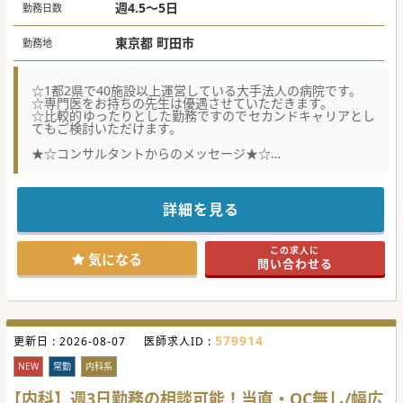
週4.5～5日
勤務日数
東京都 町田市
勤務地
☆1都2県で40施設以上運営している大手法人の病院です。
☆専門医をお持ちの先生は優遇させていただきます。
☆比較的ゆったりとした勤務ですのでセカンドキャリアとし
てもご検討いただけます。
★☆コンサルタントからのメッセージ★☆
慢性期の患者様を主に受け入れている、緑豊かなエリアのケ
アミックス病院。
体制強化に伴う募集です。
詳細を見る
#春入職可 #秋入職可
この求人に
気になる
問い合わせる
579914
更新日 :
2026-08-07
医師求人ID :
NEW
常勤
内科系
【内科】週3日勤務の相談可能！当直・OC無し/幅広