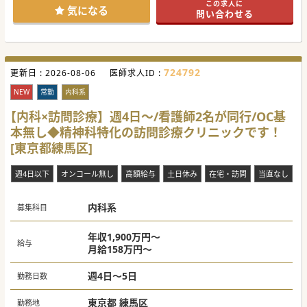
この求人に
地域ニーズの強い在宅医療を強化していくための増員募集で
気になる
問い合わせる
す。
多職種とのスムーズな連携はもちろん、在宅医療の普及や人
材育成に力を入れているため、
働きながら確かなスキルを身につけられます。
少しでもご興味がございましたら、お気軽にお問い合わせく
ださい♪
724792
更新日 :
2026-08-06
医師求人ID :
#秋入職可
NEW
常勤
内科系
【内科×訪問診療】週4日～/看護師2名が同行/OC基
本無し◆精神科特化の訪問診療クリニックです！
[東京都練馬区]
週4日以下
オンコール無し
高額給与
土日休み
在宅・訪問
当直なし
内科系
募集科目
年収1,900万円～
給与
月給158万円～
週4日～5日
勤務日数
東京都 練馬区
勤務地