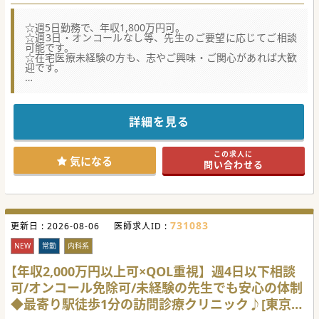
☆週5日勤務で、年収1,800万円可。
☆週3日・オンコールなし等、先生のご要望に応じてご相談
可能です。
☆在宅医療未経験の方も、志やご興味・ご関心があれば大歓
迎です。
★☆コンサルタントからのメッセージ★☆
東京西部と神奈川に、複数の訪問診療専門のクリニックを持
つ法人です。
院長はじめ、スタッフ全員が「チームワーク」と「和」を大
詳細を見る
切にされている、アットホームな環境です。
ゼロから在宅医療を学びたい方、在宅医療に関心をお持ちの
志のある方、
この求人に
在宅医療に進みたい方にも働きやすい環境となっています。
気になる
問い合わせる
患者様やご家族の立場に立って考えることが出来る先生を、
お待ちしております。
#春入職可
731083
更新日 :
2026-08-06
医師求人ID :
NEW
常勤
内科系
【年収2,000万円以上可×QOL重視】週4日以下相談
可/オンコール免除可/未経験の先生でも安心の体制
◆最寄り駅徒歩1分の訪問診療クリニック♪[東京都