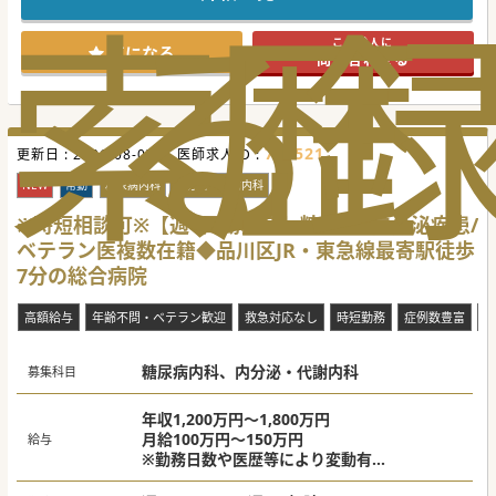
索
る
歴
■患者数増加と地域医療貢献のため1年前に開設している分
院です。地域の特性を熟知している法人でのご勤務になりま
す。
この求人に
■現在ご勤務中の常勤ドクターがご家庭のご事情で已む無く
気になる
問い合わせる
この6月末でご退職されます。その欠員を埋める募集です。
■訪問診療のご経験は一切問いません。科目も不問です。ご
経験よりも在宅医療への熱い“志”や“想い”を最重視しており
ます。
【職場環境と雰囲気】
736521
更新日 :
■本院も含めて医師同士のカンファレンスやSlackでの相談
2026-08-07
医師求人ID :
体制を構築。気軽にご質問や情報共有ができる風通しの良い
環境です。
NEW
常勤
糖尿病内科
内分泌・代謝内科
■院長は本院で長く常勤勤務をされてきた方でとても温厚な
先生です。訪問診療のご経験も豊富な方ですのでご安心下さ
※時短相談可※【週4日勤務可】糖尿病+内分泌疾患/
い。
ベテラン医複数在籍◆品川区JR・東急線最寄駅徒歩
■医師に限らず、看護師や職員・スタッフも30～40代と若
く、フットワークの軽い風土です。メリハリある働き方が可
7分の総合病院
能です。
【具体的な業務内容】
高額給与
年齢不問・ベテラン歓迎
救急対応なし
時短勤務
症例数豊富
電
■看護師もしくは医療アシスタント、ドライバーとの3名体
制で居宅の患者さんをメインで1日10件弱、診療致します。
■患者層は慢性疾患・認知症などからガン末期の患者さんま
糖尿病内科、内分泌・代謝内科
で幅広く、様々な症状や疾患、その症例を経験頂けます。
募集科目
■土日祝は完全オフになります。夜間や週末のOCについて
は他の常勤医と分担頂きたいですが、無しのご相談も可能で
す。
年収1,200万円～1,800万円
月給100万円～150万円
給与
＃秋入職可
※勤務日数や医歴等により変動有
※当直手当は別途支給