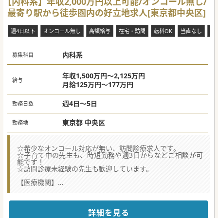
【内科系】年収2,000万円以上可能/オンコール無し/
最寄り駅から徒歩圏内の好立地求人[東京都中央区]
週4日以下
オンコール無し
高額給与
在宅・訪問
転科OK
当直なし
時
内科系
募集科目
年収1,500万円～2,125万円
給与
月給125万円～177万円
週4日～5日
勤務日数
東京都 中央区
勤務地
☆希少なオンコール対応が無い、訪問診療求人です。
☆子育て中の先生も、時短勤務や週3日からなどご相談が可
能です！
☆訪問診療未経験の先生も歓迎しています。
【医療機関】
■患イノベーションを最優先としつつも、患者様の生活を重
視するバランス感覚を大切にした、丁寧な診療を行っていま
す。
■AI、ITの専門家を多く採用し効率化、患者様との対話など
詳細を見る
コミュニケーションに注力できる体制を図っています。