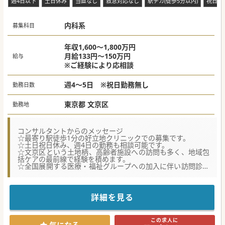
週4日以下
土日休み
当直なし
救急対応なし
駅チカ(徒歩5分以内)
祝日休
内科系
募集科目
年収1,600～1,800万円
月給133円～150万円
給与
※ご経験により応相談
週4～5日 ※祝日勤務無し
勤務日数
東京都 文京区
勤務地
コンサルタントからのメッセージ
☆最寄り駅徒歩1分の好立地クリニックでの募集です。
☆土日祝日休み、週4日の勤務も相談可能です。
☆文京区という土地柄、高齢者施設への訪問も多く、地域包
括ケアの最前線で経験を積めます。
☆全国展開する医療・福祉グループへの加入に伴い訪問診療
をさらに強化しています。
【具体的な業務内容】
■施設と個人宅の割合が9対1となる訪問診療を担当し、カル
詳細を見る
テ入力等は同行する医療事務が迅速にサポートします。
■文京区を中心とした広範なエリアへ赴き、地域の多種多様
な患者様を対象に丁寧でやさしい訪問診療を提供します。
この求人に
■オンコール対応がありますが、ファーストコールは医療事
気になる