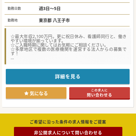
週3日～5日
勤務日数
東京都 八王子市
勤務地
☆最大年収2,100万円。更に祝日休み、看護師同行と、働き
やすい環境が揃っています。
☆ご入職時期に関してはお気軽にご相談ください。
☆多摩地区で複数の医療機関を運営する法人からの募集で
す！
【具体的な業務内容】
■病院が母体となるクリニックの訪問診療の為、在宅の患者
様が急変時に受入れ先(バックベッド)がある安心の環境で
す。
詳細を見る
■看護師とドライバーを含めた3名体制で安全に訪問を実施
します。訪問先は、個人宅と施設が半々の割合です。
■夜間オンコールは看護師が一次対応し医師の負担が軽減さ
この求人に
れます(免除も応相談)。各種機材も充実しています。
気になる
問い合わせる
【やりがい】
■法人の規模感・訪問診療への知見・人材の豊富さという面
から、「はじめて訪問診療にチャレンジ！」という方におす
すめの環境。
■過去、法人の訪問診療部門には常勤・非常勤ともに紹介実
績があり「働きやすく、質の高い医療を提供している」と伺
ご希望に沿った条件の求人情報をご提案
っています。
■法人には40～60代を中心に幅広い世代のドクターが在籍し
非公開求人について問い合わせる
ており、多くの学びを実感できます。