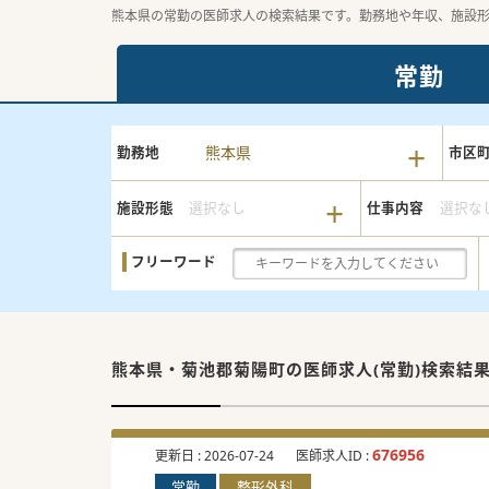
熊本県の常勤の医師求人の検索結果です。勤務地や年収、施設
常勤
熊本県
勤務地
市区
施設形態
選択なし
仕事内容
選択な
フリーワード
熊本県・菊池郡菊陽町の
医師求人(常勤)検索結
676956
更新日 :
2026-07-24
医師求人ID :
常勤
整形外科