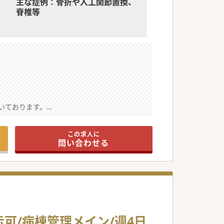
主な症例：骨折や人工関節置換、
脊椎等
。
いております。
風通しの良い環境です。
備されています。
この求人に
問い合わせる
いサポート体制がございます。
わせた柔軟な働き方が選べます。
立を図りながら安心して勤務できます。
の専門性を深く追求できます。
可/病棟管理メイン/週4日
り安全で質の高い手術を患者様へ提供できま