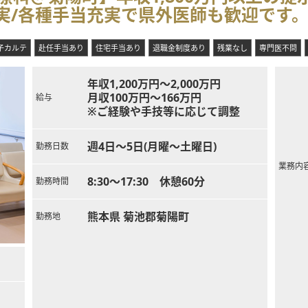
充実/各種手当充実で県外医師も歓迎です
の外傷まで地域に根差した多様な症例を経験することで、広く研鑽を積
子カルテ
赴任手当あり
住宅手当あり
退職金制度あり
残業なし
専門医不問
年収1,200万円～2,000万円
月収100万円～166万円
給与
※ご経験や手技等に応じて調整
週4日～5日(月曜～土曜日)
勤務日数
業務内
8:30～17:30 休憩60分
勤務時間
熊本県 菊池郡菊陽町
勤務地