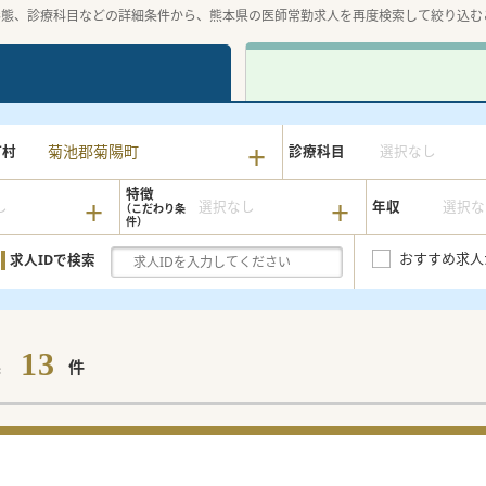
形態、診療科目などの詳細条件から、熊本県の医師常勤求人を再度検索して絞り込む
菊池郡菊陽町
町村
診療科目
選択なし
特徴
し
選択なし
年収
選択な
おすすめ求人
求人IDで検索
13
果
件