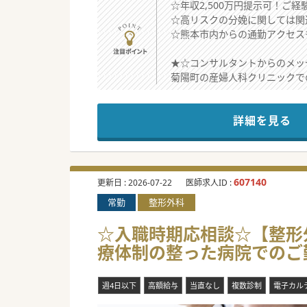
☆年収2,500万円提示可！ご
☆高リスクの分娩に関しては関
☆熊本市内からの通勤アクセス
★☆コンサルタントからのメッ
菊陽町の産婦人科クリニックで
この度、診療体制強化のための
関連病院との連携がしっかりと
詳細を見る
少しでもご興味ございましたら
#秋入職可
607140
更新日 :
2026-07-22
医師求人ID :
常勤
整形外科
☆入職時期応相談☆【整形外
療体制の整った病院でのご
週4日以下
高額給与
当直なし
複数診制
電子カル