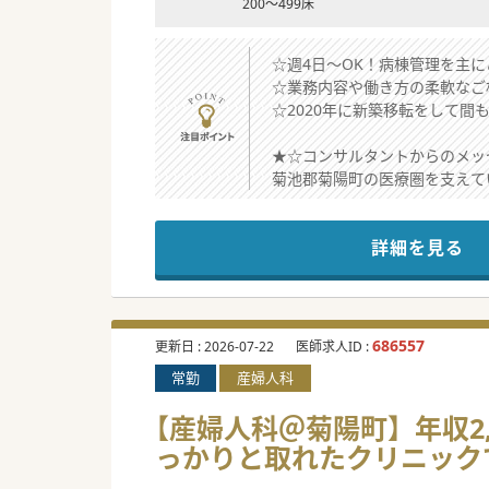
200～499床
☆週4日～OK！病棟管理を主
☆業務内容や働き方の柔軟なご
☆2020年に新築移転をして
★☆コンサルタントからのメッ
菊池郡菊陽町の医療圏を支えて
残業は基本的になく、メリハリ
コメディカル間の連携も強く、
詳細を見る
少しでもご興味ございましたら
#秋入職可
686557
更新日 :
2026-07-22
医師求人ID :
常勤
産婦人科
【産婦人科＠菊陽町】年収2,
っかりと取れたクリニック