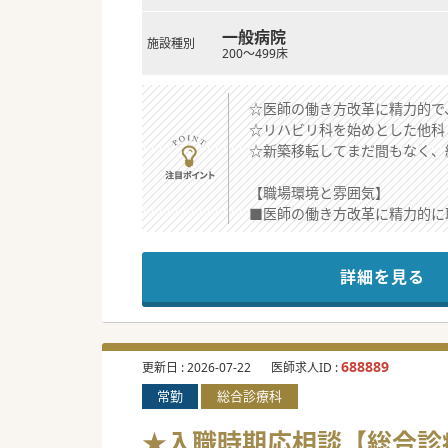
一般病院
施設種別
200～499床
☆医師の働き方改革に精力的で
☆リハビリ科を始めとした他科
☆新築移転してまだ間もなく、
【職場環境と雰囲気】
■医師の働き方改革に精力的に
■院長をはじめ若く熱意ある先
■2020年の新築移転により
詳細を見る
【具体的な医療機関情報】
■遠方から赴任される先生には
■週3日からのご勤務や社会保
■院内には託児施設を完備して
688889
更新日 :
2026-07-22
医師求人ID :
常勤
総合診療科
【やりがい】
■各分野で経験豊富なベテラン
★入職時期応相談【総合診療
■県内でも先駆けて導入した術