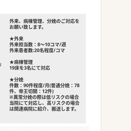
外来、病棟管理、分娩のご対応を
お願い致します。
★外来
外来担当数：8～10コマ/週
外来患者数:20名程度/コマ
★病棟管理
容
19床を3名にて対応
★分娩
件数：90件程度/月(普通分娩：78
件、帝王切開：12件)
※異常分娩の際は低リスクの場合
当院にて対応し、高リスクの場合
は関連病院に紹介、搬送します。