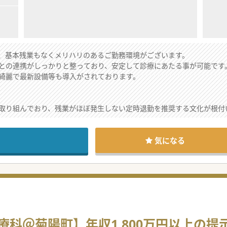
、基本残業もなくメリハリのあるご勤務環境がございます。
との連携がしっかりと整っており、安定して診療にあたる事が可能です
綺麗で最新設備等も導入がされております。
取り組んでおり、残業がほぼ発生しない定時退勤を推奨する文化が根付
生方が集い、リハビリテーション科など他部門との連携も極めて円滑で
院内は清潔で、他施設と比べても広々とした手術室や最新の医療機器が整
気になる
赴任手当や住宅手当を支給するなど、安心して新生活を始められる手厚
険への加入についても相談可能で、先生一人ひとりのライフプランに合
いるため、小さなお子様がいらっしゃる子育て世代の先生も仕事との両
医師から刺激を受けつつ、専門医資格の取得支援制度も活用し、ご自身
科＠菊陽町】年収1,800万円以上の提示
中イメージングシステムをはじめとする最新鋭の医療設備を駆使し、よ