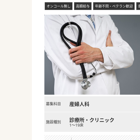
オンコール無し
高額給与
年齢不問・ベテラン歓迎
産婦人科
募集科目
診療所・クリニック
施設種別
1～19床