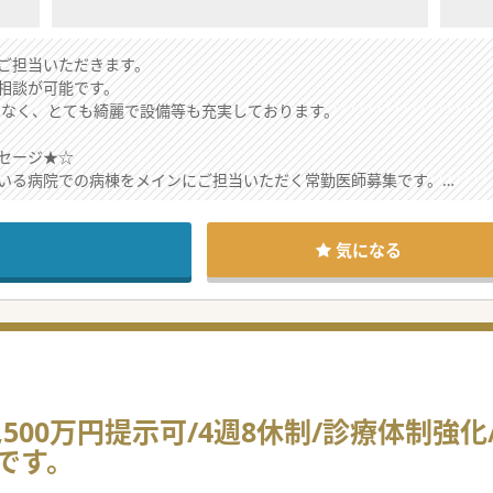
にご担当いただきます。
相談が可能です。
間もなく、とても綺麗で設備等も充実しております。
セージ★☆
いる病院での病棟をメインにご担当いただく常勤医師募集です。
あるご勤務環境が整っております。
安定したご勤務環境が特徴の一つでございます。
まずはお気軽にお問合せください！
気になる
500万円提示可/4週8休制/診療体制強
です。