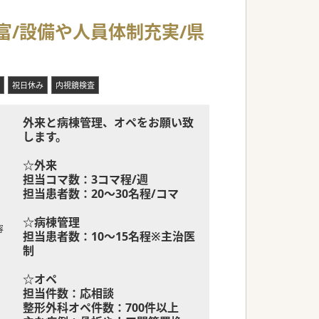
富/設備や人員体制充実/県
祝日休み
内視鏡検査
外来と病棟管理、オペをお願い致
します。
☆外来
担当コマ数：3コマ程/週
担当患者数：20～30名程/コマ
☆病棟管理
容
担当患者数：10～15名程※主治医
制
☆オペ
担当件数：応相談
整形外科オペ件数：700件以上