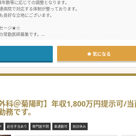
経験年数等に応じての調整となります。
連病院で対応する体制が整っております。
も良好な立地にございます。
セージ★☆
の常勤医師募集です。
募集を行う運びとなりました。
取れており、安定したご勤務環境が特徴的です。
まずはお問合せくださいませ。
気になる
科＠菊陽町】年収1,800万円提示可/当
勤務です。
テ
赴任手当あり
専門医不問
車通勤可
祝日休み