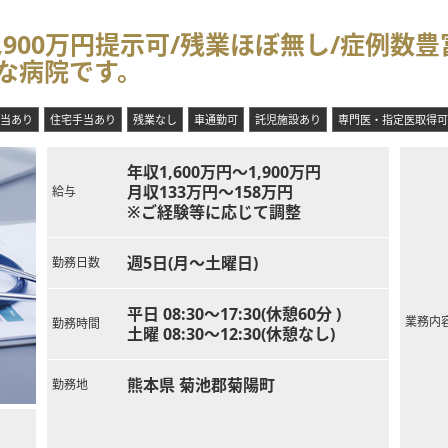
900万円提示可/残業ほぼ無し/症例数豊
な病院です。
当あり
住宅手当あり
残業なし
車通勤可
託児施設あり
専門医・指定医取得可
年収1,600万円～1,900万円
月収133万円～158万円
給与
※ご経験等に応じて調整
週5日(月～土曜日)
勤務日数
平日 08:30～17:30(休憩60分 )
業務内
勤務時間
土曜 08:30～12:30(休憩なし)
熊本県 菊池郡菊陽町
勤務地