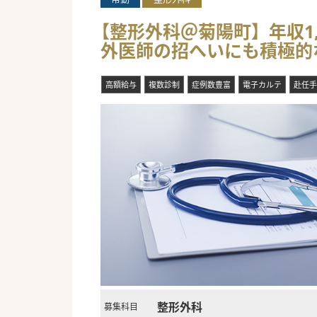
【整形外科＠菊陽町】年収1,
外医師の招へいにも積極的
高額給与
複数診制
症例数豊富
電子カルテ
赴任手
整形外科
募集科目