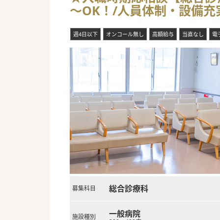
～OK！/人員体制・設備
す。
■高齢者の変性疾患から若年層
週4日以下
オンコール無し
高額給与
当直なし
電
#年度内入職可 #秋入職可
総合診療科
募集科目
一般病院
施設種別