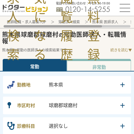
電話でのお問い合わせ：平日9:30-19:00
人
に
覧
料
医師転職・求人募集TOP
常勤求人検索
熊本県 医師求人
熊
検
な
履
登
熊本県球磨郡球磨村
常勤医師求人・転職情
の
報
索
る
歴
録
熊本県の常勤の医師求人の検索結果です。
...
続きを読む▼
常勤
非常勤
熊本県
勤務地
球磨郡球磨村
市区町村
選択なし
診療科目