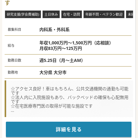
す
沿えるように体調管理や環境調整を行う、【伴走型の医療】
です。
治す医療の限界を感じた先生には、これまでの臨床経験を在
研究支援(学会費補助)
土日休み
在宅・訪問
年齢不問・ベテラン歓迎
未経験
宅医療で活かすというチャレンジをぜひしてもらいたいで
す。
内科系・外科系
★☆コンサルタントからのメッセージ★☆
募集科目
【職場環境と雰囲気】
■開院から日が浅く綺麗な環境で、経営陣をはじめスタッフ
は物腰が柔らかく、医師を大切にする温厚な気風が根付いて
年収1,000万円～1,500万円（応相談）
給与
います。
月収83万円～125万円
■複数診制によるチーム医療を推進しており、医師が一人で
孤立せず、互いに視野を広げながら診療に専念できる環境で
す。
週5.25日（月～土AM）
勤務日数
■日祝休みや福利厚生として月5万円の住宅手当があり、県
内の主要なインターチェンジから10分以内と通勤の利便性も
大分県 大分市
勤務地
高いです。
【募集背景】
■坂が多い土地柄から通院困難な高齢者が増加しており、地
☆アクセス良好！車はもちろん、公共交通機関の通勤も可能
域における在宅医療へのニーズが急速に高まっています。
です
■将来的に常勤医師を5名体制へ拡充することを目指し、現
☆法人内に入院施設もあり、バックベッドの確保も心配無用
任医師の負担軽減と更なる医療の質向上に向けて募集を行っ
です
ています。
☆在宅医療専門医の取得が可能な施設です
■訪問診療の経験者はもとより、未経験やブランクのある内
科系医師の手厚い受け入れ体制を整えて新たな先生を求めて
★☆コンサルタントからのメッセージ★☆
います。
地場の中小規模の法人が運営するクリニックです。
訪問診療中心の業務ですが、施設が中心でして
【具体的な医療機関情報】
移動工数や体力的な負担は比較的少ないです。
■開設から3年を迎える無床診療所であり、対象エリアを限
詳細を見る
専門医の取得も可能で希少な求人かと思います。
定した丁寧な地域密着型の訪問診療に特化しています。
少しでもご興味がございましたら、お気軽にお問合せくださ
■患者様の約7割が個人宅であり、主治医制ではなく全員で