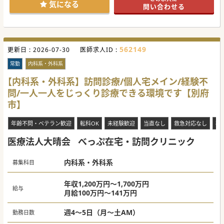
えています。
気になる
問い合わせる
■難しい手技などはなく、訪問看護が関わっており、基本的
にはクリニックの内科外来に近い働き方となっております。
【募集背景】
■坂が多い土地柄から通院困難な高齢者が増加しており、地
域における在宅医療へのニーズが急速に高まっています。
562149
更新日 :
■常勤医師を拡充することを目指し、現任医師の負担軽減と
2026-07-30
医師求人ID :
更なる医療の質向上に向けて募集を行っています。
■訪問診療の経験者はもとより、未経験やブランクのある内
常勤
内科系・外科系
科系医師の手厚い受け入れ体制を整えて新たな先生を求めて
います。
【内科系・外科系】訪問診療/個人宅メイン/経験不
問/一人一人をじっくり診療できる環境です【別府
【具体的な医療機関情報】
■開院してから30年程の歴史ある無床診療所であり、対象エ
市】
リアを限定した丁寧な地域密着型の訪問診療に特化していま
す。
■日祝休みや福利厚生として月5万円の住宅手当があり、県
年齢不問・ベテラン歓迎
転科OK
未経験歓迎
当直なし
救急対応なし
複
内の主要なインターチェンジから10分以内と通勤の利便性も
高いです。
医療法人大晴会
べっぷ在宅・訪問クリニック
■他科から転科した先生も在籍しており、学閥がなく他県出
身の方であっても非常に馴染みやすい組織体制です。
内科系・外科系
募集科目
年収1,200万円～1,700万円
給与
月給100万円～141万円
週4～5日（月～土AM）
勤務日数