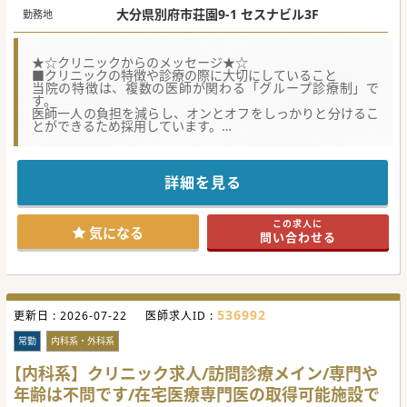
大分県別府市荘園9-1 セスナビル3F
勤務地
★☆クリニックからのメッセージ★☆
■クリニックの特徴や診療の際に大切にしていること
当院の特徴は、複数の医師が関わる「グループ診療制」で
す。
医師一人の負担を減らし、オンとオフをしっかりと分けるこ
とができるため採用しています。
グループ診療制により、他の医師の視点や考え方を学ぶこと
でができるため、参考になることが多々あります。
また、人間関係においてもお互いに助け合う文化が醸成され
るため、良好な関係を築くことにつながり、雰囲気も大変良
詳細を見る
いです。
ぜひ一度ご見学にお越しください。
この求人に
■クリニックの成り立ち、経緯や将来の展望
気になる
問い合わせる
1995年に開業した由布市湯布院町にあります【南由布クリニ
ック】と、隣りの別府市に2023年に開業した【べっぷ在宅･
訪問クリニック】の2医院体制です。
それぞれのクリニックの診療に入ったり、夜間休日のオンコ
ール当番を合同で行うことで、医師一人あたりの担当回数を
減らしています。
536992
更新日 :
今後はさらに落ち着いて診療にあたることのできる環境にす
2026-07-22
医師求人ID :
るために、べっぷ在宅･訪問クリニックにおいてあと2～3名
増員したいと考えています。
常勤
内科系・外科系
■在宅医療に対するやりがいや面白さなど、これから挑戦す
【内科系】クリニック求人/訪問診療メイン/専門や
る未経験の医師へ向けてのメッセージ
年齢は不問です/在宅医療専門医の取得可能施設で
在宅医療は、積極的に治療を目指す病院の医療とは異なり、
自宅で過ごしたい方や通院が困難になった方がたのご希望に