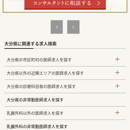
【具体的な医療機関情報】
■リハビリテーションに特化した116床の療養型病院であ
り、リハビリ部門が主役となって地域医療を担う特徴的な医
療体制が敷かれています。
■全社員が利用可能な職員寮が整備されており、転居の負担
を軽減できます。また、医師に関しては医師専用の社宅が準
備されており、ご家族で転居することも可能です。
■東京ドーム3個分に相当する広大な敷地を有しており、車
の運転実践練習ができる環境や就労支援の一環としてミニト
マト栽培なども行われています。 #秋入職可
大分県に関連する求人検索
大分県の市区町村の医師求人を探す
大分県以外の近隣エリアの医師求人を探す
大分県の診療科目毎の医師求人を探す
大分県の非常勤医師求人を探す
乳腺外科以外の医師求人を探す
乳腺外科の非常勤医師求人を探す