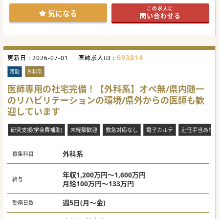
い。
診る仕組みを敷くことで、医師一人ひとりの負担を軽減し、
この求人に
気になる
無理なく働ける体制とスキルの向上を図っています。
問い合わせる
#秋入職可
■他科から転科した医師も在籍しており、学閥がなく他県出
身の医師であっても非常に馴染みやすい組織体制です。
#秋入職可
693814
更新日 :
2026-07-01
医師求人ID :
常勤
外科系
医師専用の社宅完備！【外科系】オペ無/県内随一
のリハビリテーションの環境/県外からの医師も歓
迎しています
研究支援(学会費補助)
未経験歓迎
救急対応なし
電子カルテ
赴任手当あり
外科系
募集科目
年収1,200万円～1,600万円
給与
月給100万円～133万円
週5日(月～金)
勤務日数