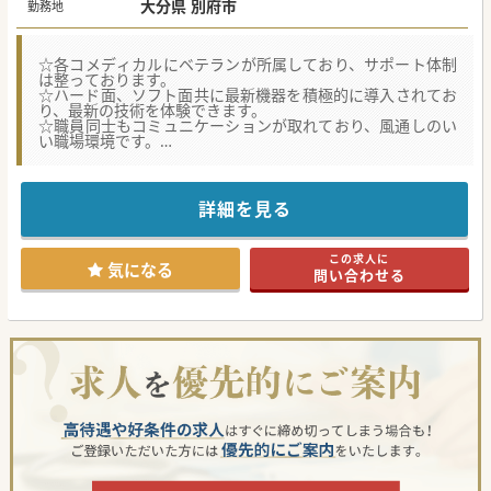
大分県 別府市
勤務地
☆各コメディカルにベテランが所属しており、サポート体制
は整っております。
☆ハード面、ソフト面共に最新機器を積極的に導入されてお
り、最新の技術を体験できます。
☆職員同士もコミュニケーションが取れており、風通しのい
い職場環境です。
【職場環境と雰囲気】
■各コメディカル部門には経験豊富なベテランが在籍してお
り、質の高いリハビリテーションを支える強固なサポート体
詳細を見る
制が構築されております。
■ハード面とソフト面の両方で最新機器を積極的に導入し続
けており、最先端の技術や治療を日々の臨床で体験できる環
この求人に
境です。
気になる
問い合わせる
■職員同士のコミュニケーションが非常に活発で風通しが良
く、職場の垣根を越えた協力体制が根付いたチーム医療を実
践されています。
【募集背景】
■体制強化の一環としての募集ですが、現在の常勤医師の1
名が来年3月末で退職される予定であり、その後任として新
たな先生をお迎えしたいと考えております。
■リハビリテーションを主役とするチーム医療のさらなる強
化と質の向上を目指す上で、医師によるきめ細やかなフォロ
ーアップが必須条件となっております。
■地域における自立した生活を支援する療養型病院として、
今後もリハビリテーション医療の発展を支えてくださる先生
を求めています。