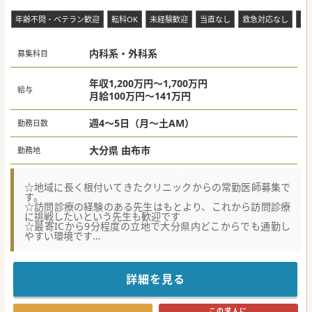
年齢不問・ベテラン歓迎
転科OK
未経験歓迎
当直なし
救急対応なし
複
内科系・外科系
募集科目
年収1,200万円～1,700万円
給与
月給100万円～141万円
週4～5日（月～土AM）
勤務日数
大分県 由布市
勤務地
☆地域に長く根付いてきたクリニックからの常勤医師募集で
す。
☆訪問診療の経験のある先生はもとより、これから訪問診療
に挑戦したいという先生も歓迎です
☆最寄ICから9分程度の立地で大分県内どこからでも通勤し
やすい環境です
【職場環境と雰囲気】
■主治医制ではなく全員で診る仕組みを敷いています。訪問
診療が未経験の方でも研鑽を積みながらご勤務いただくこと
詳細を見る
が可能です。
■ご勤務いただける医師を大切にする気風が根付いており、
業務過多を防ぐために受け持ち患者数を月間60名～70名に抑
この求人に