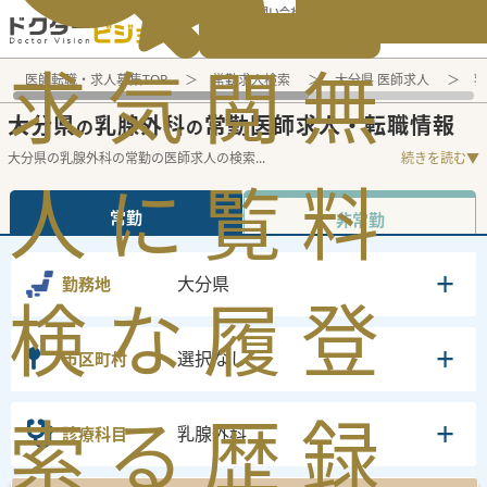
電話でのお問い合わせ：平日9:30-19:00
求
気
閲
無
医師転職・求人募集TOP
常勤求人検索
大分県 医師求人
乳
大分県
乳腺外科
常勤医師求人・転職情報
の
の
大分県の乳腺外科の常勤の医師求人の検索
...
続きを読む▼
人
に
覧
料
常勤
非常勤
大分県
勤務地
検
な
履
登
選択なし
市区町村
索
る
歴
録
乳腺外科
診療科目