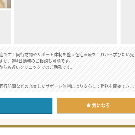
迎です！同行訪問やサポート体制を整え在宅医療をこれから学びたい先
すが、週4日勤務のご相談も可能です。
からも近いクリニックでのご勤務です。
同行訪問などの充実したサポート体制により安心して勤務を開始できま
しており最寄り駅からも近く毎日の通勤が非常に快適な好立地です
長は気さくで相談しやすく他職種との連携もスムーズに行われています
気になる
患者の増加伴い地域密着型の訪問診療体制をさらに強化するための増員
いニーズに対し即日相談を含む迅速な対応体制を維持拡大しようとして
会を支える理念に共感し共に新たな在宅医療体制を構築できる医師を求