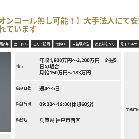
て在宅医療を展開する法人が運営しており地域のケアマネジャーと深い
能＋オンコール無し可能！】大手法人にて
な患者に対しても常勤医師が24時間体制で手厚く対応できる機能を持っ
れています
スタッフのみで完結できる診療体制を確立しており迅速な意思決定が可
額給与
土日休み
在宅・訪問
転科OK
未経験歓迎
救急対応なし
電子カルテ
年収1,800万円～2,200万円 ※週5
日の場合
給与
月給150万円～183万円
週4～5日
勤務日数
09:00～18:00(休憩60分)
勤務時間
業務内
兵庫県 神戸市西区
勤務地