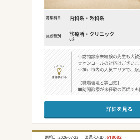
内科系・外科系
募集科目
診療所・クリニック
施設種別
0床
☆訪問診療未経験の先生も大歓
☆オンコールの対応はございま
☆神戸市内の人気エリアで、駅
【職場環境と雰囲気】
■訪問診療が未経験の医師でも
■神戸市内の人気エリアに位置
■家庭医指導医の資格を持つ院
詳細を見る
【募集背景】
■自宅で最期を迎えたいと願う
■内科から精神科領域まで幅広
■医療と介護の両面から地域社
618682
更新日 :
2026-07-23
医師求人ID :