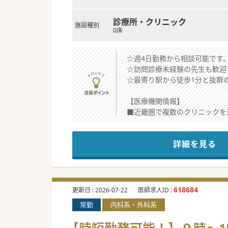
診療所・クリニック
施設種別
0床
☆週4日勤務から相談可能です
☆訪問診療未経験の先生も歓迎
☆最寄り駅から徒歩1分と抜群
【医療機関情報】
■近畿圏で複数のクリニックを
■近隣は急性期病院が多いエリ
■医療・介護を広く提供する事
詳細を見る
【業務内容】
■訪問エリアは「西宮市」を中
■訪問時はドライバー又は看護
■オンコールについては常勤医
618684
更新日 :
2026-07-22
医師求人ID :
常勤
内科系・外科系
【職場環境と雰囲気】
■近隣にある同法人のクリニッ