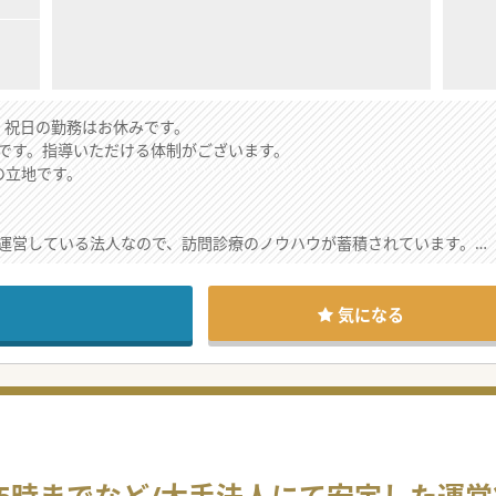
。祝日の勤務はお休みです。
です。指導いただける体制がございます。
の立地です。
運営している法人なので、訪問診療のノウハウが蓄積されています。
アで交通アクセスも良いため患者急変時の送り先には困りません。
で法人全体で黒字化ができているので、経営が安定している法人です。
気になる
心に「芦屋市」「宝塚市」「尼崎市」「神戸市」等が多いです。
師が同行します。施設にも看護師がいるので状態の安定した患者が多い
師で週ごとにシフト制を組んでいますが事情のある先生はご相談が可能
クと連携して尼崎市～神戸市近郊の施設往診をしております。