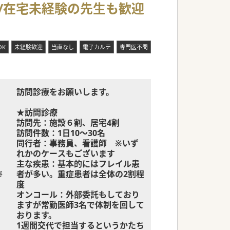
能/在宅未経験の先生も歓迎
行います
可欠です
OK
未経験歓迎
当直なし
電子カルテ
専門医不問
訪問診療をお願いします。
★訪問診療
訪問先：施設６割、居宅4割
訪問件数：1日10～30名
同行者：事務員、看護師 ※いず
れかのケースもございます
主な疾患：基本的にはフレイル患
者が多い。重症患者は全体の2割程
容
度
オンコール：外部委託もしており
ますが常勤医師3名で体制を回して
おります。
1週間交代で担当するというかたち