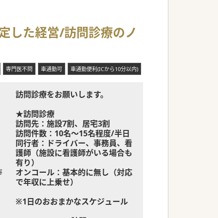
信頼があります
安定した経営/訪問診療のノ
ています
能です
専門医不問
車通勤可
車通勤便利(ICから10分以内)
訪問診療をお願いします。
★訪問診療
訪問先：施設7割、居宅3割
訪問件数：10名～15名程度/半日
同行者：ドライバー、事務員、看
護師（施設に看護師がいる場合も
有り）
オンコール：基本的に無し（対応
容
で年収に上乗せ）
※1日のおおまかなスケジュール