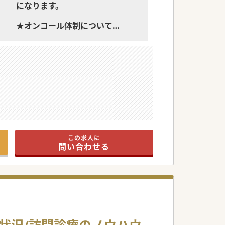
になります。
★オンコール体制について
基本的にはラインワークスを使用
して、看護師1stで連絡が行きま
す。
ラインワークでの指示出しがメイ
ンでほとんど出勤はございませ
ん。
平日：月平均2回程度 土日祝：月
0~2件程度
この求人に
問い合わせる
です。
です。