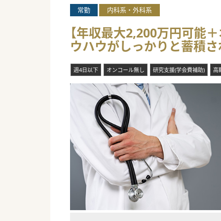
常勤
内科系・外科系
【具体的な医療機関情報】
■兵庫県南部から大阪府にかけ
【年収最大2,200万円可
■麻薬投薬や呼吸器管理が必要
ウハウがしっかりと蓄積さ
■外部機関に依存せず組織内の
#秋入職可
週4日以下
オンコール無し
研究支援(学会費補助)
高