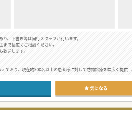
あり、下書き等は同行スタッフが行います。
生まで幅広くご相談ください。
も歓迎します。
を超えており、現在約300名以上の患者様に対して訪問診療を幅広く提供
業所と情報通信技術を活用した情報共有を行い、緊密な連携体制を築い
機関への紹介まで、地域のかかりつけ医として機能を担っています
気になる
やドライバーとチームを組み、協力して訪問診療に向かう強固な体制が
当し、夜間や休日は当直専従の医師が対応するためオンオフの切り替え
り、困ったことがあれば互いに相談し助け合える非常に風通しの良い職
が年々高まっており、訪問件数および登録患者様数が右肩上がりで増加