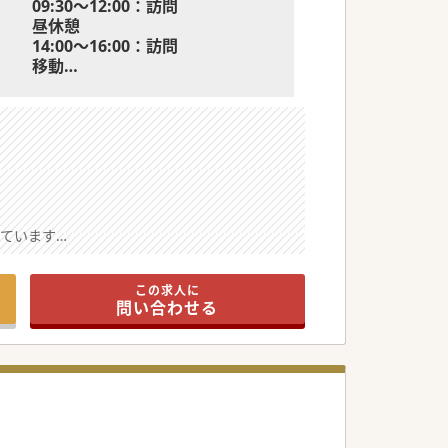
09:30～12:00：訪問
昼休憩
14:00～16:00：訪問
移動
～18:00：カルテ入力等。
しています
ています
この求人に
問い合わせる
整っています
が可能です
場環境です
しています