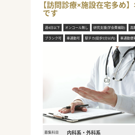
【訪問診療×施設在宅多め】
■より多くの患者様へ質の高い
です
■今後のさらなる事業拡大を見
#秋入職可
週4日以下
オンコール無し
研究支援(学会費補助)
高
ブランク可
車通勤可
駅チカ(徒歩5分以内)
車通勤便利
内科系・外科系
募集科目