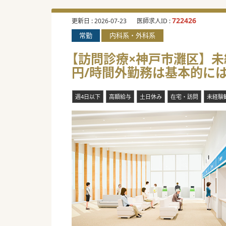
722426
更新日 :
2026-07-23
医師求人ID :
常勤
内科系・外科系
【訪問診療×神戸市灘区】未経
円/時間外勤務は基本的に
週4日以下
高額給与
土日休み
在宅・訪問
未経験