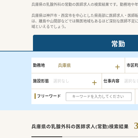
兵庫県の乳腺外科の常勤の医師求人の検索結果です。勤務地や
兵庫県は神戸市・西宮市を中心とした県南部に医師求人・医師
は、離島や山間部などでは無医地域もあるほど深刻な医師不足
域といえるでしょう。
常勤
兵庫県
勤務地
市区
施設形態
選択なし
仕事内容
選択な
フリーワード
兵庫県の乳腺外科の
医師求人(常勤)検索結果