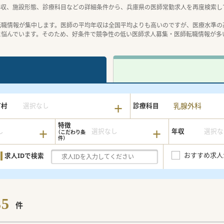
年収、施設形態、診療科目などの詳細条件から、兵庫県の医師常勤求人を再度検索し
転職情報が集中します。医師の平均年収は全国平均よりも高いのですが、医療水準の
に悩んでいます。そのため、好条件で競争性の低い医師求人募集・医師転職情報が多
乳腺外科
町村
選択なし
診療科目
特徴
し
選択なし
年収
選択な
おすすめ求人
求人IDで検索
35
件