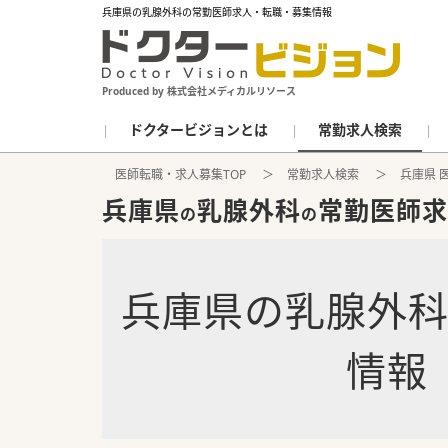
兵庫県の乳腺外科の常勤医師求人・転職・募集情報
Produced by 株式会社メディカルリソース
ドクタービジョンとは
常勤求人検索
医師転職・求人募集TOP
常勤求人検索
兵庫県 
兵庫県
乳腺外科
常勤医師求
の
の
兵庫県
の
乳腺外
情報