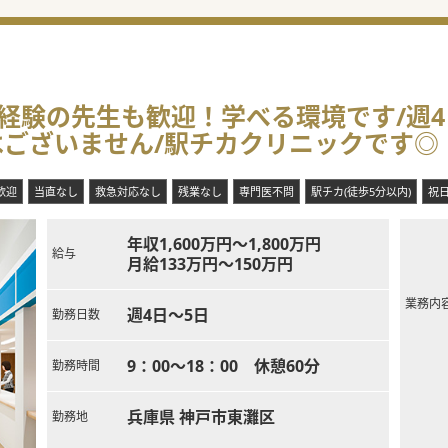
験の先生も歓迎！学べる環境です/週4日可/
はございません/駅チカクリニックです◎
歓迎
当直なし
救急対応なし
残業なし
専門医不問
駅チカ(徒歩5分以内)
祝
年収1,600万円～1,800万円
給与
月給133万円～150万円
業務内
週4日～5日
勤務日数
9：00～18：00 休憩60分
勤務時間
兵庫県 神戸市東灘区
勤務地