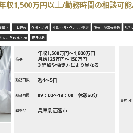
年収1,500万円以上/勤務時間の相談可
医療を届けるため、訪問体制の強化を目的とした内科医師の増員募集を
据えており、地域の医療を共に支えてくださる新たな内科医師の力が不
額給与
土日休み
在宅・訪問
年齢不問・ベテラン歓迎
院長・施設長募集
転科
(ICから10分以内)
祝日休み
年収1,500万円～1,800万円
月給125万円～150万円
給与
※経験や働き方により異なる
週4～5日
勤務日数
09：00～18：00 休憩60分
勤務時間
業務内
兵庫県 西宮市
勤務地