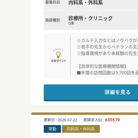
内科系・外科系
募集科目
診療所・クリニック
施設種別
0床
☆カルテ入力などはノウハウが
☆若手の先生からベテランの先
☆指導環境があり未経験の先生
【具体的な医療機関情報】
■年間の訪問回数は5,700回
■多数の介護施設や訪問看護事
■健康管理の相談から専門医療
詳細を見る
【職場環境と雰囲気】
■医師や看護師のほか、事務職
■平日の日中診療は主治医が担
■複数の内科医師が在籍してお
635579
更新日 :
2026-07-22
医師求人ID :
常勤
内科系・外科系
【募集背景】
■地域における在宅医療の需要