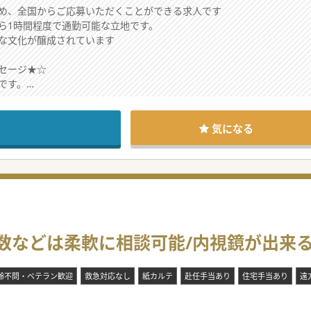
め、全国からご応募いただくことができる求人です
ら1時間程度で通勤可能な立地です。
な文化が醸成されています
セージ★☆
です。
が、通院できない患者様に対応すべく、訪問診療にも注力しています。
般病棟や地域包括ケア病棟を使うことができますし、
ことが相談できます。
気になる
導で決めることができるため、子育て中の先生にも働きやすい求人とし
ら、お気軽にお問合せください。
数などは柔軟に相談可能/内視鏡が出来
齢不問・ベテラン歓迎
救急対応なし
紙カルテ
赴任手当あり
住宅手当あり
遠