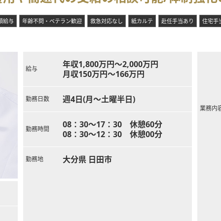
り、学閥もなく他科目との連携が取りやすい環境です。
おり、一人一人の患者様にじっくり向き合える環境です。
額給与
年齢不問・ベテラン歓迎
救急対応なし
紙カルテ
赴任手当あり
住宅手
年収1,800万円～2,000万円
給与
月収150万円～166万円
週4日(月～土曜半日)
勤務日数
業務内
08：30～17：30 休憩60分
勤務時間
08：30～12：30 休憩00分
大分県 日田市
勤務地