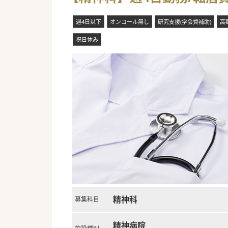
■ベテランの医師が在籍してお
■業務内容は比較的落ち着いて
週4日以下
オンコール無し
研究支援(学会費補助)
高
祝日休み
#秋入職可
精神科
募集科目
精神病院