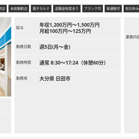
歓迎
未経験歓迎
電子カルテ
退職金制度あり
ブランク可
車通勤可
祝日休み
年収1,200万円～1,500万円
給与
月給100万円～125万円
業務内
週5日(月～金)
勤務日数
通常 8:30～17:24（休憩60分）
勤務時間
大分県 日田市
勤務地