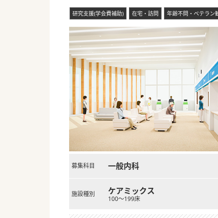
研究支援(学会費補助)
在宅・訪問
年齢不問・ベテラン
一般内科
募集科目
ケアミックス
施設種別
100～199床