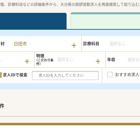
形態、診療科目などの詳細条件から、大分県の医師常勤求人を再度検索して絞り込む
日田市
町村
診療科目
選択なし
特徴
し
選択なし
年収
選択な
おすすめ求人
求人IDで検索
件