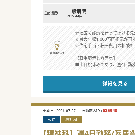
一般病院
施設種別
20～99床
☆幅広く診療を行って頂ける先
☆最大年収1,800万円提示が
☆住宅手当・転居費用の相談も
【職場環境と雰囲気】
■土日祝休みであり、週4日勤
■病床数は50床未満となって
■内科の医師にとって幅広い診
詳細を見る
【募集背景】
■ご高齢の方がメインで幅広い
■各専門の内科医師の方々の力
■在宅医療や介護分野にも注力
635948
更新日 :
2026-07-27
医師求人ID :
常勤
精神科
【やりがい】
■50床未満の療養型病院で、
【精神科】週4日勤務/転居
います。