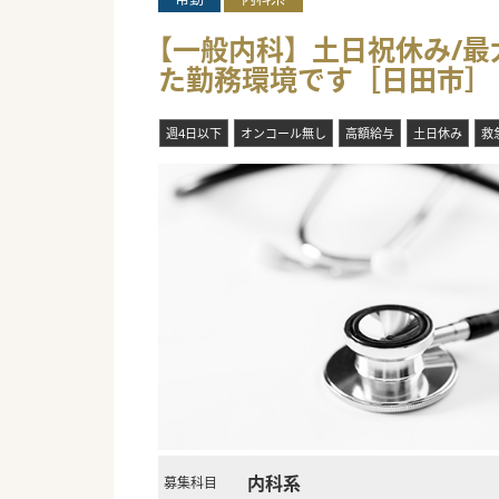
【一般内科】土日祝休み/最大
た勤務環境です［日田市］
週4日以下
オンコール無し
高額給与
土日休み
救
内科系
募集科目