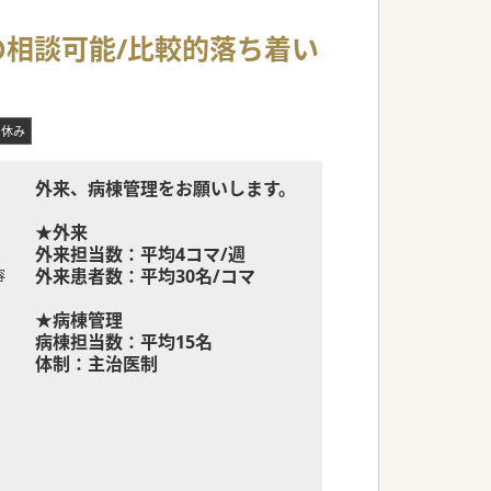
の相談可能/比較的落ち着い
日休み
外来、病棟管理をお願いします。
★外来
外来担当数：平均4コマ/週
外来患者数：平均30名/コマ
容
★病棟管理
病棟担当数：平均15名
体制：主治医制