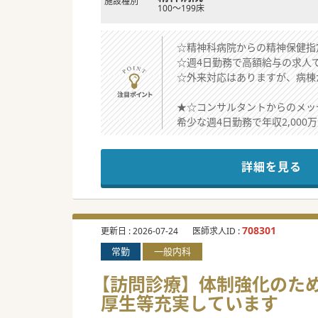
施設種別
100～199床
☆精神科病院からの精神保健指
☆週4日勤務で高額給与の求人
☆外来対応はありますが、病棟
★☆コンサルタントからのメッ
希少な週4日勤務で年収2,00
遠方から来られる方には高速代
比較的ゆったり勤務のため、セ
詳細を見る
少しでもご興味がございました
#秋入職可
708301
更新日 :
2026-07-24
医師求人ID :
常勤
一般内科
【訪問診療】体制強化のため
厚生等充実しています