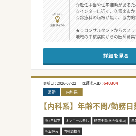
☆赴任手当や住宅補助があるた
☆インターに近く、久留米市か
☆診療科の垣根が無く、協力的
★☆コンサルタントからのメッ
地域の中核病院からの医師募集
急性期機能を担う医療機関です
万が一急変があれば、病院の一
詳細を見る
オンコールも病院にて対応する
診療スケジュールも医療機関主
少しでもご興味がございました
640304
更新日 :
2026-07-22
医師求人ID :
常勤
内科系
【内科系】年齢不問/勤務日
週4日以下
オンコール無し
研究支援(学会費補助)
年
祝日休み
内視鏡検査