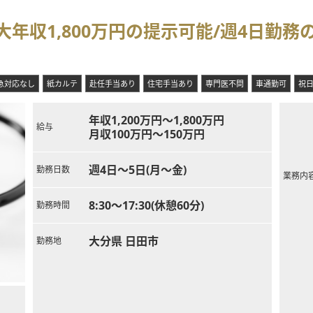
年収1,800万円の提示可能/週4日勤務
急対応なし
紙カルテ
赴任手当あり
住宅手当あり
専門医不問
車通勤可
祝
年収1,200万円～1,800万円
給与
月収100万円～150万円
週4日～5日(月～金)
勤務日数
業務内
8:30～17:30(休憩60分)
勤務時間
大分県 日田市
勤務地