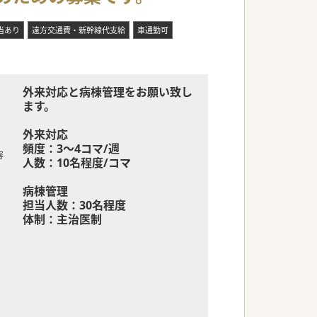
当あり
遠方交通費・新幹線代支給
車通勤可
外来対応と病棟管理をお願い致し
ます。
外来対応
頻度：3～4コマ/週
容
人数：10名程度/コマ
病棟管理
担当人数：30名程度
体制：主治医制