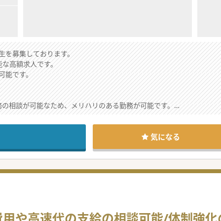
生を募集しております。
可能な高額求人です。
可能です。
務の相談が可能なため、メリハリのある勤務が可能です。
おり、一人一人の患者様にじっくり向き合える環境です。
療経験が積めることでスキルアップの機会を提供しております。
気になる
疾患の診療に関わっていただける内科系の常勤医師を募集しております
をお借りし、更なる患者さまへのサービス向上を目指しております。
しており、在宅医療に興味がある医師をお待ちしております。
通所リハやなど在宅部門にも力を入れているため、在宅医療に興味があ
費用や高速代の支給の相談可能/体制強化