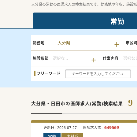
大分県の常勤の医師求人の検索結果です。勤務地や年収、施設
常勤
大分県
勤務地
市区
施設形態
選択なし
仕事内容
選択な
フリーワード
9
大分県・日田市の
医師求人(常勤)検索結果
649569
更新日 :
2026-07-27
医師求人ID :
常勤
内科系