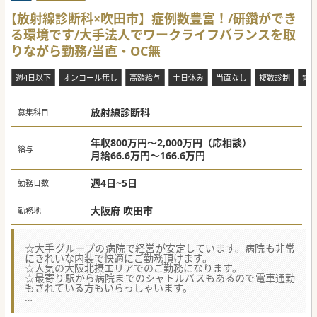
【放射線診断科×吹田市】症例数豊富！/研鑽ができ
る環境です/大手法人でワークライフバランスを取
りながら勤務/当直・OC無
週4日以下
オンコール無し
高額給与
土日休み
当直なし
複数診制
電
放射線診断科
募集科目
年収800万円～2,000万円（応相談）
給与
月給66.6万円～166.6万円
週4日~5日
勤務日数
大阪府 吹田市
勤務地
☆大手グループの病院で経営が安定しています。病院も非常
にきれいな内装で快適にご勤務頂けます。
☆人気の大阪北摂エリアでのご勤務になります。
☆最寄り駅から病院までのシャトルバスもあるので電車通勤
もされている方もいらっしゃいます。
【職場環境と雰囲気】