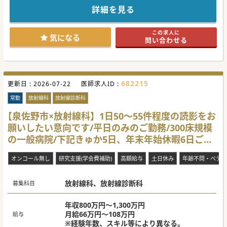
境づくりに力を入れており、時短勤務の相談も可能で、併設
詳細を見る
されている保育所のご利用も可能ですので、子育て中のドク
ターにもおススメです。
勤務形態もフレキシブルに相談可能な病院です。
この求人に
気になる
問い合わせる
#秋入職可
682215
更新日 :
2026-07-22
医師求人ID :
常勤
放射線科
放射線診断科
【泉佐野市×放射線科】1日50～55件程度の読影をお
願いしたい意向です/平日のみのご勤務/300床規模
の一般病院/下記きゅか5日、年末年始休暇6日ござ
います◎
オンコール無し
研究支援(学会費補助)
高額給与
土日休み
年齢不問・ベテラ
放射線科、放射線診断科
募集科目
年収800万円～1,300万円
月給66万円～108万円
給与
※経験年数、スキル等により異なる。