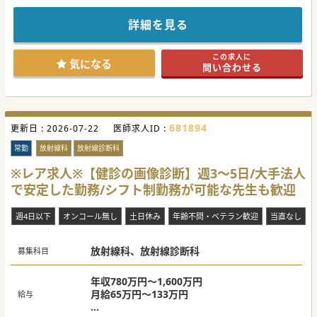
■急性期病院ですが、オンオフを切り替えたワークライフバ
ランスを重視した働き方が可能です。
■各診療科との垣根が低く連携もスムーズで、合併症などの
詳細を見る
際も迅速に相談できる環境です。
■24時間利用可能な託児所を完備しており、子育て中の先生
も安心して仕事に専念いただけます。
この求人に
気になる
問い合わせる
【具体的な業務内容】
■ご経験に応じて、多岐にわたるモダリティの画像診断（読
影）業務を主にご担当いただきます。
■詳しい業務範囲や担当件数については、ご経験やご希望を
伺いながら面談にて調整いたします。
■入職後は診療部長と共に、より専門性を活かせる業務内容
681894
更新日 :
を相談しながら決定していきます。
2026-07-22
医師求人ID :
【募集背景】
常勤
放射線科
放射線診断科
■前任者の退職に伴う欠員補充のため、今後の診断体制を維
持・強化するべく先生を募集します。
※レア求人※【健診の画像診断】週3～5日/大手法人
■院内外からの多様な読影依頼に対応し、質の高い医療を提
で安定した勤務/シフト制勤務が可能な先生も歓迎
供するため、先生のお力が必要ですのでお助けください。
■各診療科との連携をより一層密にし、診断精度の向上を共
に目指してくださる医師を求めています。
週4日以下
オンコール無し
土日休み
年齢不問・ベテラン歓迎
当直なし
#秋入職可
放射線科、放射線診断科
募集科目
年収780万円～1,600万円
月給65万円～133万円
給与