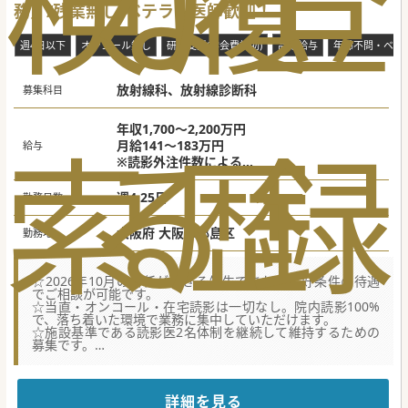
検
な
履
登
務）/残業無し/ベテラン医師歓迎！
週4日以下
オンコール無し
研究支援(学会費補助)
高額給与
年齢不問・ベテ
放射線科、放射線診断科
募集科目
年収1,700～2,200万円
索
る
歴
録
月給141～183万円
給与
※読影外注件数による
※ご経験等によりご相談の上決定いたします
週4.25日
勤務日数
大阪府 大阪市都島区
勤務地
☆2026年10月の着任ができる先生であれば、好条件の待遇
でご相談が可能です。
☆当直・オンコール・在宅読影は一切なし。院内読影100%
で、落ち着いた環境で業務に集中していただけます。
☆施設基準である読影医2名体制を継続して維持するための
募集です。
【職場環境と雰囲気】
■当直や夜間対応が一切なく残業もほとんど発生しないため
ワークライフバランスを高度に維持できる快適な職場です。
詳細を見る