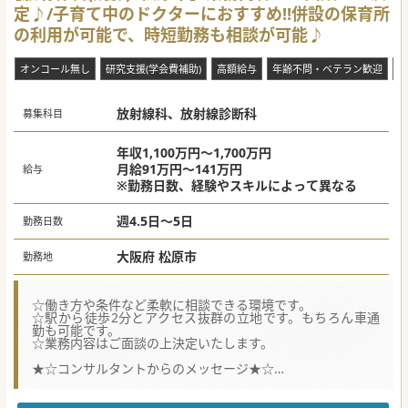
定♪/子育て中のドクターにおすすめ!!併設の保育所
設目の健診センターをOPENするため、常勤医の先生を募集
されております。
の利用が可能で、時短勤務も相談が可能♪
■1日100名程度の患者様のご対応を頂くため健診のご経験が
おありで、スピード感を持って診察できる先生をご希望され
ております。
オンコール無し
研究支援(学会費補助)
高額給与
年齢不問・ベテラン歓迎
住
■2025年12月頃にスタッフ研修を予定しておりますので、
12月までには採用活動を終えたいご意向です。
放射線科、放射線診断科
#秋入職可
募集科目
年収1,100万円～1,700万円
月給91万円～141万円
給与
※勤務日数、経験やスキルによって異なる
週4.5日～5日
勤務日数
大阪府 松原市
勤務地
☆働き方や条件など柔軟に相談できる環境です。
☆駅から徒歩2分とアクセス抜群の立地です。もちろん車通
勤も可能です。
☆業務内容はご面談の上決定いたします。
★☆コンサルタントからのメッセージ★☆
大手法人の運営する病院で、近々近隣の病院と合併予定で
す。
最近はライフワークバランスの確保をするためにも、就労環