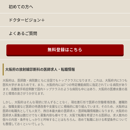
初めての方へ
ドクタービジョン＋
よくあるご質問
無料登録はこちら
大阪府の放射線診断科の医師求人・転職情報
大阪府は、医師数・病院数ともに全国でもトップクラスになります。これは、大阪府内に5つも
医科大学があるためです。また、大阪府内には7つの特定機能病院に指定されている病院があり
ます。高難度手術症例数で国内トップクラスのような病院も中にはあり、大阪府の医療水重の高
さと環境の良さがうかがえます。
しかし、大阪府はそんな現状に甘んずることなく、現在進行形で医師の労働環境改善、離職防
止、復職支援など医師の待遇改善や支援などに積極的に取り組んでいます。そのため、大阪府は
医師の転職先としても人気で、西日本最大級の医師求人・医師転職情報数になります。大阪府の
医師求人募集は数だけでなく募集内容も様々です。大阪で転職を希望される医師は、求人案内の
個々の内容・条件をしっかりと吟味することはもちろん、改めて転職における希望条件について
も整理しておくといいでしょう。