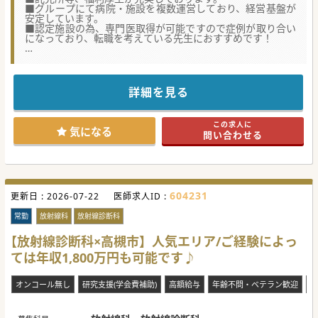
■グループにて病院・施設を複数運営しており、経営基盤が
安定しています。
■認定施設の為、専門医取得が可能ですので症例が取り合い
になっており、転職を考えている先生におすすめです！
★☆コンサルタントからのメッセージ★☆
☆入職前～入職後のフォローも専属のスタッフがしっかり行
いますのでご安心ください。
☆法人全体で急なお休み等に対してバックアップできる態勢
詳細を見る
と環境があります。
☆経験を問わず意欲のある先生方により輝いて活き活きと勤
務していただくために出来る限りの環境を提供しています。
この求人に
気になる
問い合わせる
#秋入職可
604231
更新日 :
2026-07-22
医師求人ID :
常勤
放射線科
放射線診断科
【放射線診断科×高槻市】人気エリア/ご経験によっ
ては年収1,800万円も可能です♪
オンコール無し
研究支援(学会費補助)
高額給与
年齢不問・ベテラン歓迎
救