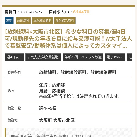
614470
更新日 :
2026-07-22
医師求人ID :
常勤
放射線科
放射線診断科
放射線治療科
【放射線科×大阪市北区】希少な科目の募集/週4日
可/現勤務先の年収を基に給与交渉可能！//大手法人
で基盤安定/勤務体系は個人によってカスタマイズ
可能です！
週4日以下
研究支援(学会費補助)
年齢不問・ベテラン歓迎
電子カルテ
赴任
放射線科、放射線診断科、放射線治療科
募集科目
年収：応相談
月給：応相談
給与
※卒年+手当で給与は決定されていきます。
週4～5日
勤務日数
大阪府 大阪市北区
勤務地
■託児所等、福利厚生が充実しております。