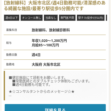
ざいます。
【放射線科】大阪市北区/週4日勤務可能/清潔感のあ
■入職時期については、柔軟に相談が出来ますので先生の早
る綺麗な施設/最寄り駅徒歩5分圏内です
期のご入職など、ご希望に合わせて調整が可能です。
■初回3ヵ月契約で、以降、1年毎の契約更新となっておりま
すが、長く働いてくれる先生を歓迎致します。
週4日以下
オンコール無し
当直なし
専門医不問
駅チカ(徒歩5分以内)
祝
#秋入職可
放射線科、放射線診断科
募集科目
年収1,020～1,200万円
給与
月給85～100万円
週4日
勤務日数
大阪府 大阪市北区
勤務地
■健診施設にて読影をお願いします。
■常勤医師とのダブルチェック体制もございます。
■週4日勤務も可能です。
★☆コンサルタントからのメッセージ☆★
最寄り駅徒歩5分圏内でご通勤も便利です。
是非一度お問い合わせください。
#秋入職可
詳細を見る