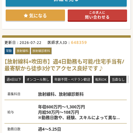
この求人に
気になる
問い合わせる
648359
更新日 :
2026-07-22
医師求人ID :
常勤
放射線科
放射線診断科
【放射線科×吹田市】週4日勤務も可能/住宅手当有/
最寄駅から徒歩3分でアクセス良好です♪
週4日以下
オンコール無し
年齢不問・ベテラン歓迎
転科OK
当直なし
電
放射線科、放射線診断科
募集科目
年収600万円～1,300万円
月給50万円～108万円
給与
※勤務日数や、経験、スキルによって異な
る。
週4～5.25日
勤務日数