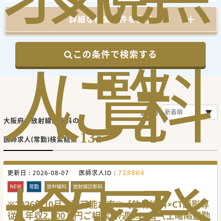
詳細な検索条件を表示
この条件で検索する
人
に
覧
料
並び順
大阪府の放射線診断科の
13
医師求人(常勤)検索結果
件
728864
更新日 :
2026-08-07
医師求人ID :
NEW
常勤
放射線科
放射線診断科
※2026年10月入職可能な方※【放射線科×CT読影専
従】年収2,200万円ご相談可/週4.25日（土曜隔週勤