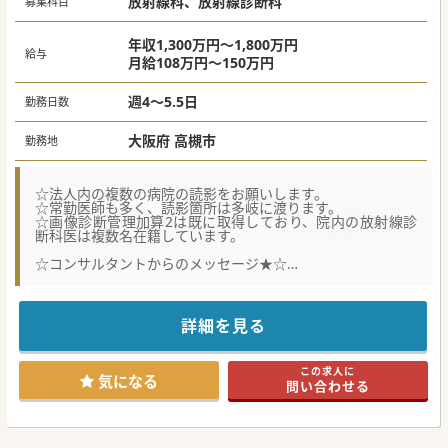
放射線科、放射線診断科
募集科目
年収1,300万円～1,800万円
給与
月給108万円～150万円
週4～5.5日
勤務日数
大阪府 高槻市
勤務地
☆法人内の複数の病院の読影をお願いします。
☆常勤医師も多く、読影箇所は多岐に渡ります。
☆画像診断管理加算2は既に取得しており、院内の放射線診
断科医は複数名在籍しています。
☆コンサルタントからのメッセージ★☆
北摂エリアでで複数の病院持つ法人です。
連携医療機関も数多くあり、急変患者の対応に困ることもご
ざいません。
病床もほぼ満床の状態をキープでき経営も安定しておりま
詳細を見る
す。
#秋入職可
この求人に
気になる
問い合わせる