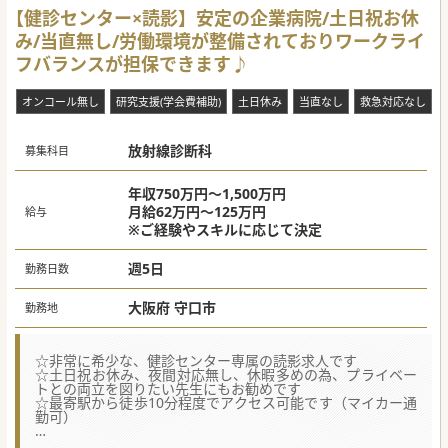
【健診センター×読影】安定の企業病院/土日祝お休
み/当直無し/労働環境が整備されておりワークライ
フバランスが担保できます♪
オンコール無し
研究支援(学会費補助)
土日休み
当直なし
救急対応なし
放射線診断科
募集科目
年収750万円～1,500万円
月給62万円～125万円
給与
※ご経験やスキルに応じて決定
週5日
勤務日数
大阪府 守口市
勤務地
☆非常に希少な、健診センター専属の読影求人です
☆土日祝お休み、夜間対応無し、休暇多めの為、プライベー
トとの両立を図りたい先生にもお勧めです
☆最寄駅から徒歩10分程度でアクセス可能です（マイカー通
勤可）
★☆コンサルタントからのメッセージ★☆