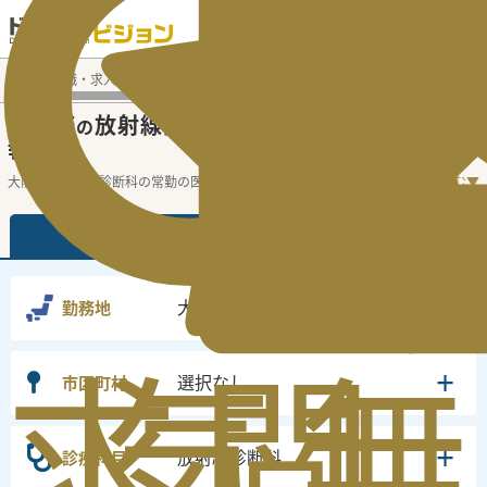
電話でのお問い合わせ：平日9:30-19:00
医師転職・求人募集TOP
常勤求人検索
大阪府 医師求人
放
大阪府
放射線診断科
常勤医師求人・転職情
の
の
報
大阪府の放射線診断科の常勤の医師求人の
...
続きを読む▼
常勤
非常勤
大阪府
勤務地
求
気
閲
無
選択なし
市区町村
放射線診断科
診療科目