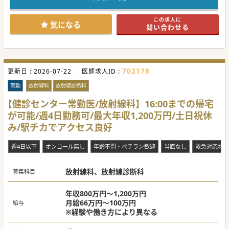
■常勤と非常勤の医師に加え多様なスタッフが在籍しており
良好な人間関係の中で落ち着いて業務を行える環境です。
■主要な学会への参加費や専門医の更新費用が全額補助され
この求人に
るなど充実した福利厚生が整えられている環境でございま
気になる
問い合わせる
す。
【具体的な業務内容】
■がん患者の治療後フォローにおける胸部や腹部を中心とし
たCT画像を月平均約700件ペースで読影する業務です。
■隔週土曜日に実施される造影剤投与の対応を行い放射線治
702178
更新日 :
療専門医とのチームカンファレンスで助言を実施いたしま
2026-07-22
医師求人ID :
す。
■在宅読影やMRIの読影作業は発生せず院内でのCT読影業務
常勤
放射線科
放射線診断科
のみに集中して取り組める勤務体制となっております。
【健診センター常勤医/放射線科】16:00までの帰宅
【具体的な医療機関情報】
が可能/週4日勤務可/最大年収1,200万円/土日祝休
■高精度な放射線治療と画像診断を高度に融合させた独立型
専門クリニックであり再発がん治療に大きな強みを持ちま
み/駅チカでアクセス良好
す。
■大学病院の旧関連施設としての歴史を持ち、域の基幹がん
センターとの密接な連携体制のもと運営されております。
週4日以下
オンコール無し
年齢不問・ベテラン歓迎
当直なし
救急対応なし
■最寄り駅から徒歩10分圏内に位置する利便性の高さを備
え、オンオフのメリハリを明確に保ちつつ勤務で来ます。
放射線科、放射線診断科
募集科目
年収800万円～1,200万円
月給66万円～100万円
給与
※経験や働き方により異なる