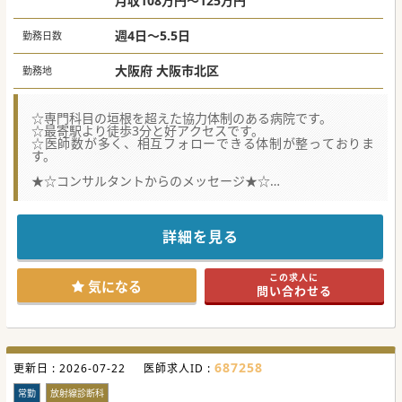
月収108万円～125万円
週4日～5.5日
勤務日数
大阪府 大阪市北区
勤務地
☆専門科目の垣根を超えた協力体制のある病院です。
☆最寄駅より徒歩3分と好アクセスです。
☆医師数が多く、相互フォローできる体制が整っておりま
す。
★☆コンサルタントからのメッセージ★☆
７：１を中心として回復期も療養もあるケアミックス病院で
す。
MRI、CT、マンモ読影をお願いいたします。
詳細を見る
#秋入職可
この求人に
気になる
問い合わせる
687258
更新日 :
2026-07-22
医師求人ID :
常勤
放射線診断科