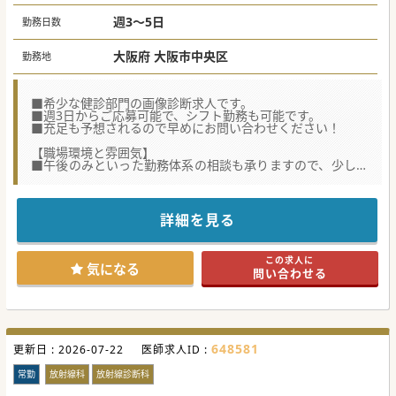
目安
週3日：780万円～1020万円
週3～5日
勤務日数
週4日：1,040～1,280万円
週5日：1,300～1,600万円
大阪府 大阪市中央区
勤務地
■希少な健診部門の画像診断求人です。
■週3日からご応募可能で、シフト勤務も可能です。
■充足も予想されるので早めにお問い合わせください！
【職場環境と雰囲気】
■午後のみといった勤務体系の相談も承りますので、少しで
もご興味あればお申し付けください。
■専門分野の垣根を越えて、医師・スタッフ一丸となり受診
者様の健康をサポートする文化がございます。
■今後は医師同士の情報共有や連携体制の強化を図り、より
詳細を見る
一層働きやすい環境作りを目指されております。
【具体的な業務内容】
この求人に
■先生の卓越したご専門性を活かし、健診部門における画像
気になる
問い合わせる
診断（読影）業務をご担当いただきます。
■胸部・胃部エックス線やマンモグラフィ、腹部エコーなど
がメインです。読影は自動判定ですのでご安心ください。
■健診施設を保有していることから、多くの症例を経験で
き、一次読影は月に合計約1.2万件、三次読影は約3千件に上
ります。
648581
更新日 :
2026-07-22
医師求人ID :
【募集背景】
■現在、読影は外注しておりますが近くに放射線科の先生が
常勤
放射線科
放射線診断科
いらっしゃれば相談しやすいとの理由が今回の募集背景でご