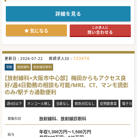
守口市の医療機関が、健診センターで読影に専念していただ
ける先生を募集されております。
福利厚生が充実しており、上旬の通りワークライフバランス
詳細を見る
の充実も期待できる病院です。
放射線読影専門医の先生向けの求人ですが、近いタイミング
で取得予定の先生もご相談ください。
この求人に
気になる
問い合わせる
#秋入職可
723976
更新日 :
2026-07-22
医師求人ID :
常勤
放射線科
放射線診断科
【放射線科×大阪市中心部】梅田からもアクセス良
好/週4日勤務の相談も可能/MRI、CT、マンモ読影
のみ/駅チカ通勤便利
週4日以下
オンコール無し
当直なし
救急対応なし
症例数豊富
電子カル
放射線科、放射線診断科
募集科目
年収1,300万円～1,500万円
給与