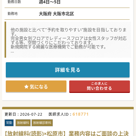
週4日～5日
勤務日数
大阪府 大阪市北区
勤務地
他の施設と比べて”予約を取りやすい”施設を目指しておりま
す。
完全男女別フロアでレディースフロアは女性スタッフが対応
する等、空間づくりにこだわっております。
新規開院する綺麗な医療機関でご勤務が可能です。
【職場環境と雰囲気】
■複数の路線から徒歩10分以内の好立地に位置しております
ので、通勤が非常に便利です。
■同法人の他施設では残業がほとんどなく、16:30に帰宅が
詳細を見る
できており、法人全体でワークライフバランスが取りやすい
環境です。
■土日祝はお休みのため、子育て中の女性医師が活躍できる
この求人に
医療機関ですので是非お問い合わせください。
気になる
問い合わせる
【具体的な業務内容】
■健診や人間ドックの診察を担当し、問診や聴打診をご担当
頂きます。結果説明に関しては当日行う予定は今のところご
ざいません。
■読影については、マンモグラフィ検査と問診のみでご勤務
618771
更新日 :
が可能です。その他読影は別の医師が対応いたします。
2026-07-22
医師求人ID :
■1日200名程度の健診対応を2診制で診療を行い、患者様の
健康管理をサポートしていただきます。
常勤
放射線科
放射線診断科
【募集背景】
【放射線科(読影)×松原市】業務内容はご面談の上決
■複数の健診センターを運営する法人が、2026年1月に4施