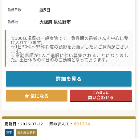
週5日
勤務日数
大阪府 泉佐野市
勤務地
☆300床規模の一般病院です。急性期の患者さんを中心に受
け入れています。
☆1日50件～55件程度の読影をお願いしたいご意向がござい
ます。
☆常勤医師が1人ご退職に伴い募集されることになりまし
た。土日休みの平日のみご勤務となっております。
★☆コンサルタントからのメッセージ★☆
最寄駅からも徒歩圏内のアクセスの良い病院です。
少しでもご興味がございましたらお気軽にお問い合わせくだ
詳細を見る
さい♪
#秋入職可
この求人に
気になる
問い合わせる
601214
更新日 :
2026-07-22
医師求人ID :
常勤
放射線診断科