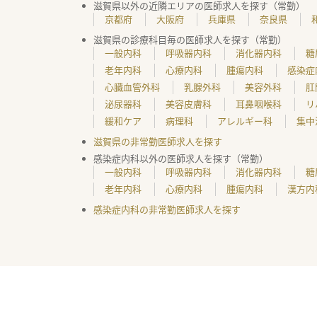
滋賀県以外の近隣エリアの医師求人を探す（常勤）
京都府
大阪府
兵庫県
奈良県
滋賀県の診療科目毎の医師求人を探す（常勤）
一般内科
呼吸器内科
消化器内科
糖
老年内科
心療内科
腫瘍内科
感染症
心臓血管外科
乳腺外科
美容外科
肛
泌尿器科
美容皮膚科
耳鼻咽喉科
リ
緩和ケア
病理科
アレルギー科
集中
滋賀県の非常勤医師求人を探す
感染症内科以外の医師求人を探す（常勤）
一般内科
呼吸器内科
消化器内科
糖
老年内科
心療内科
腫瘍内科
漢方内
感染症内科の非常勤医師求人を探す