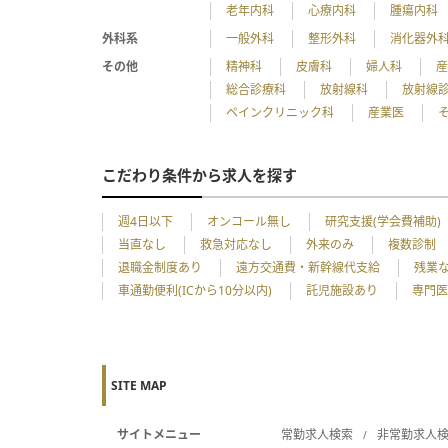
老年内科
心療内科
腫瘍内科
外科系
一般外科
整形外科
消化器外
その他
精神科
皮膚科
婦人科
総合診療科
放射線科
放射線
ペインクリニック科
産業医
こだわり条件から求人を探す
週4日以下
オンコール無し
研究支援(学会費補助)
当直なし
救急対応なし
外来のみ
複数診制
退職金制度あり
遠方交通費・新幹線代支給
残業
車通勤便利(ICから10分以内)
託児施設あり
専門医
SITE MAP
サイトメニュー
常勤求人検索
非常勤求人