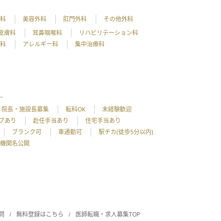
外科
美容外科
肛門外科
その他外科
皮膚科
耳鼻咽喉科
リハビリテーション科
理科
アレルギー科
集中治療科
院長・施設長募集
転科OK
未経験歓迎
ブあり
赴任手当あり
住宅手当あり
ブランク可
車通勤可
駅チカ(徒歩5分以内)
機関名公開
問
無料登録はこちら
医師転職・求人募集TOP