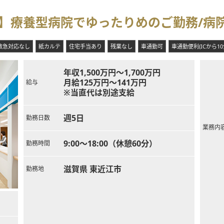
】療養型病院でゆったりめのご勤務/病
救急対応なし
紙カルテ
住宅手当あり
残業なし
車通勤可
車通勤便利(ICから10
年収1,500万円～1,700万円
月給125万円～141万円
給与
※当直代は別途支給
週5日
勤務日数
業務内
9:00～18:00（休憩60分）
勤務時間
滋賀県 東近江市
勤務地