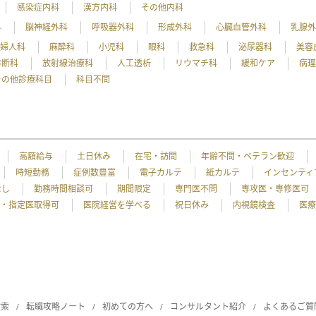
感染症内科
漢方内科
その他内科
科
脳神経外科
呼吸器外科
形成外科
心臓血管外科
乳腺
産婦人科
麻酔科
小児科
眼科
救急科
泌尿器科
美容
診断科
放射線治療科
人工透析
リウマチ科
緩和ケア
病
その他診療科目
科目不問
高額給与
土日休み
在宅・訪問
年齢不問・ベテラン歓迎
時短勤務
症例数豊富
電子カルテ
紙カルテ
インセンティ
なし
勤務時間相談可
期間限定
専門医不問
専攻医・専修医可
・指定医取得可
医院経営を学べる
祝日休み
内視鏡検査
医療
検索
転職攻略ノート
初めての方へ
コンサルタント紹介
よくあるご質