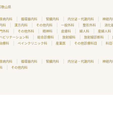
和歌山県
尿病内科
循環器内科
腎臓内科
内分泌・代謝内科
神経内
内科
漢方内科
その他内科
一般外科
整形外科
消化
門外科
その他外科
精神科
皮膚科
婦人科
産婦人科
ハビリテーション科
総合診療科
放射線科
放射線診断科
治療科
ペインクリニック科
産業医
その他診療科目
科目
尿病内科
循環器内科
腎臓内科
内分泌・代謝内科
神経内
科
その他内科