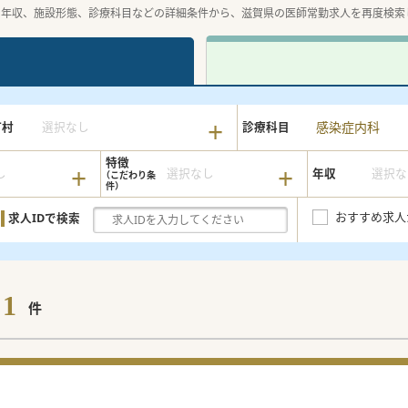
や年収、施設形態、診療科目などの詳細条件から、滋賀県の医師常勤求人を再度検索
感染症内科
町村
選択なし
診療科目
特徴
し
選択なし
年収
選択な
おすすめ求人
求人IDで検索
1
件