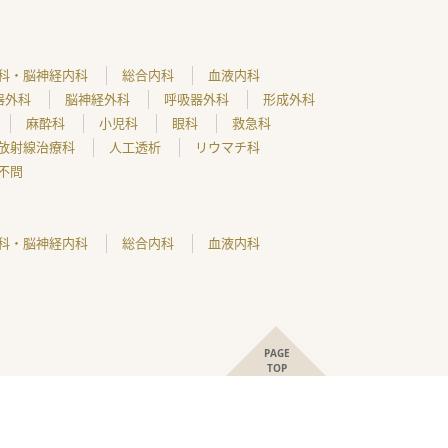
科・脳神経内科
総合内科
血液内科
器外科
脳神経外科
呼吸器外科
形成外科
麻酔科
小児科
眼科
救急科
放射線治療科
人工透析
リウマチ科
不問
科・脳神経内科
総合内科
血液内科
PAGE
TOP