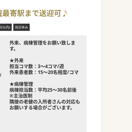
院最寄駅まで送迎可♪
分以内)
祝日休み
外来、病棟管理をお願い致しま
す。
★外来
担当コマ数：3～4コマ/週
外来患者数：15～20名程度/コマ
容
★病棟管理
病棟担当数：平均25～30名前後
※主治医制
隣接の老健の入所者さんの対応も
お願いする場合がございます。