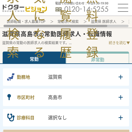
電話でのお問い合わせ：平日9:30-19:00
人
に
覧
料
医師転職・求人募集TOP
常勤求人検索
滋賀県 医師求人
滋
検
な
履
登
滋賀県高島市
常勤医師求人・転職情報
の
滋賀県の常勤の医師求人の検索結果です。
...
続きを読む▼
索
る
歴
録
常勤
非常勤
滋賀県
勤務地
高島市
市区町村
選択なし
診療科目