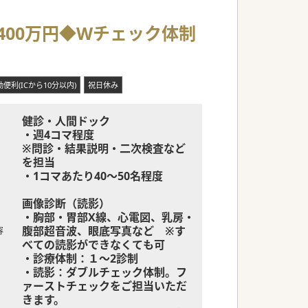
400万円◆Wチェック体制
便利(ICから10分以内)
祝日休み
健診・人間ドック
・週4コマ程度
※問診・結果説明・二次検査など
を担当
・1コマあたり40～50名程度
画像診断（読影）
・胸部・胃部X線、心電図、乳房・
腹部超音波、眼底写真など ※す
容
べての読影ができなくても可
・診療体制：１～2診制
・読影：ダブルチェック体制。フ
ァーストチェックをご担当いただ
きます。