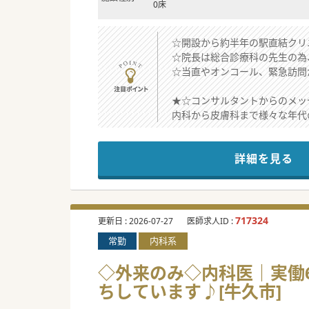
0床
☆開設から約半年の駅直結クリ
☆院長は総合診療科の先生の為
☆当直やオンコール、緊急訪問
★☆コンサルタントからのメッ
内科から皮膚科まで様々な年代
地域ニーズに応えている地域に
アプリを入れたネットでの事前
詳細を見る
近年のデジタル化におけるサー
717324
更新日 :
2026-07-27
医師求人ID :
常勤
内科系
◇外来のみ◇内科医｜実働6
ちしています♪[牛久市]