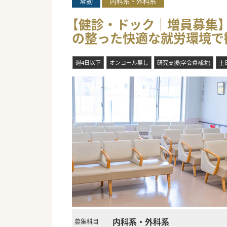
常勤
内科系・外科系
【健診・ドック｜増員募集】
の整った快適な就労環境で歓
週4日以下
オンコール無し
研究支援(学会費補助)
土
内科系・外科系
募集科目