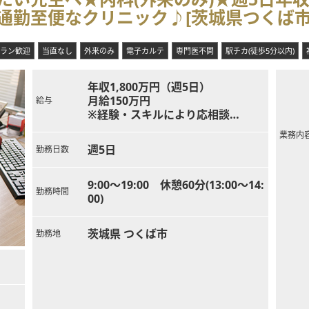
通勤至便なクリニック♪[茨城県つくば市
ラン歓迎
当直なし
外来のみ
電子カルテ
専門医不問
駅チカ(徒歩5分以内)
年収1,800万円（週5日）
月給150万円
給与
※経験・スキルにより応相談
※年収1,800万円以上も相談可！
業務内
週5日
勤務日数
9:00～19:00 休憩60分(13:00〜14:
勤務時間
00)
茨城県 つくば市
勤務地