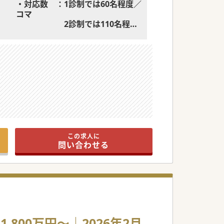
・対応数 ：1診制では60名程度／
コマ
2診制では110名程度
／コマ
・医師体制：法人内健診センター
で3名 ※2025年7月時点
・当直有無（なし）、オンコール
（なし）、昼食（お弁当）法人に
て用意
この求人に
問い合わせる
800万円～｜2026年2月