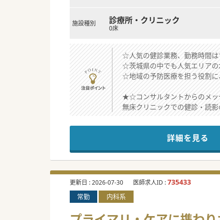
診療所・クリニック
施設種別
0床
☆人気の健診業務、勤務時間は1
☆茨城県の中でも人気エリアの
☆地域の予防医療を担う役割に
★☆コンサルタントからのメッ
無床クリニックでの健診・読影
健診業務経験者も未経験者もご
設備・雰囲気などを感じにぜひ
詳細を見る
#秋入職可
735433
更新日 :
2026-07-30
医師求人ID :
常勤
内科系
プライマリ・ケアに携わりたい