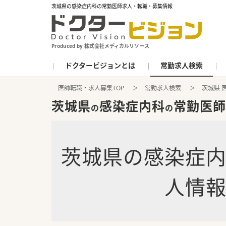
茨城県の感染症内科の常勤医師求人・転職・募集情報
Produced by 株式会社メディカルリソース
ドクタービジョンとは
常勤求人検索
医師転職・求人募集TOP
常勤求人検索
茨城県 
茨城県
感染症内科
常勤医師
の
の
茨城県
の
感染症
人情