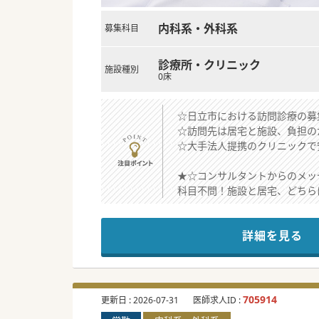
内科系・外科系
募集科目
診療所・クリニック
施設種別
0床
☆日立市における訪問診療の募
☆訪問先は居宅と施設、負担の
☆大手法人提携のクリニックで
★☆コンサルタントからのメッ
科目不問！施設と居宅、どちら
事前にバイタル等入力済みの電
スタッフも充実し、働きやすい
詳細を見る
#春入職可 #秋入職可
705914
更新日 :
2026-07-31
医師求人ID :