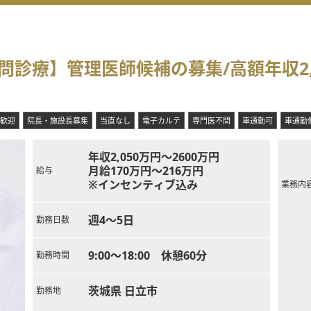
問診療】管理医師候補の募集/高額年収2,
歓迎
院長・施設長募集
当直なし
電子カルテ
専門医不問
車通勤可
車通勤便
年収2,050万円～2600万円
月給170万円～216万円
給与
※インセンティブ込み
業務内
週4～5日
勤務日数
9:00～18:00 休憩60分
勤務時間
茨城県 日立市
勤務地