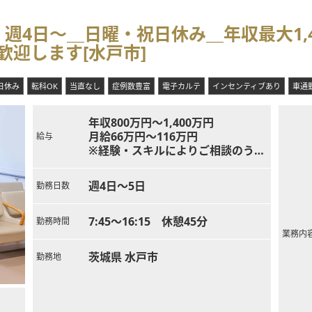
週4日～＿日曜・祝日休み＿年収最大1,
迎します[水戸市]
日休み
転科OK
当直なし
症例数豊富
電子カルテ
インセンティブあり
車通勤
年収800万円～1,400万円
月給66万円～116万円
給与
※経験・スキルによりご相談のうえ
決定
週4日～5日
勤務日数
7:45～16:15 休憩45分
勤務時間
業務内
茨城県 水戸市
勤務地