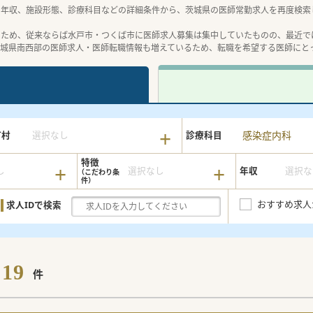
や年収、施設形態、診療科目などの詳細条件から、茨城県の医師常勤求人を再度検索
のため、従来ならば水戸市・つくば市に医師求人募集は集中していたものの、最近で
茨城県南西部の医師求人・医師転職情報も増えているため、転職を希望する医師にと
感染症内科
町村
選択なし
診療科目
特徴
し
選択なし
年収
選択な
おすすめ求人
求人IDで検索
19
件