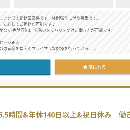
ニックでの勤務医案件です！体制強化に伴う募集です。
、安心してご勤務が可能です♪
がなく(免除可能)、公私のメリハリをつけた働き方が可能です。
セージ★☆
の患者様を幅広くプライマリな診療を行っている、
根差したクリニックです。
予約から、待ち時間の短縮のための決裁サービスの提供など
ビス導入にも積極的なクリニックです。まずはお気軽にお問い合わせく
気になる
.5時間&年休140日以上&祝日休み｜