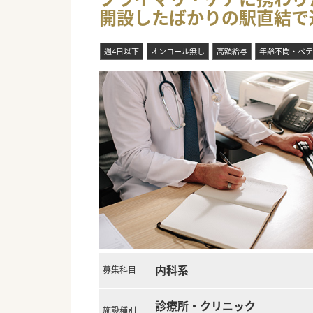
開設したばかりの駅直結で
週4日以下
オンコール無し
高額給与
年齢不問・ベテ
内科系
募集科目
診療所・クリニック
施設種別