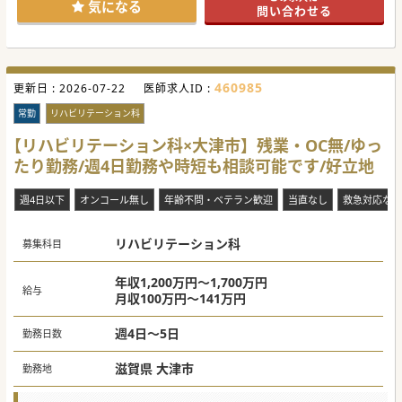
気になる
問い合わせる
460985
更新日 :
2026-07-22
医師求人ID :
常勤
リハビリテーション科
【リハビリテーション科×大津市】残業・OC無/ゆっ
たり勤務/週4日勤務や時短も相談可能です/好立地
週4日以下
オンコール無し
年齢不問・ベテラン歓迎
当直なし
救急対応なし
リハビリテーション科
募集科目
年収1,200万円～1,700万円
給与
月収100万円～141万円
週4日～5日
勤務日数
滋賀県 大津市
勤務地