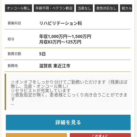
オンコール無し
年齢不問・ベテラン歓迎
当直なし
救急対応なし
紙カルテ
リハビリテーション科
募集科目
年収1,000万円～1,500万円
給与
月収83万円～125万円
5日
勤務日数
滋賀県 東近江市
勤務地
☆オンオフをしっかり分けてご勤務いただけます（残業ほぼ
無し、当直・オンコール無し）
☆セラピストが充実しています
☆救急指定が無く、患者様とじっくり向き合うことができま
す
★☆コンサルタントからのメッセージ★☆
ワークライフバランスの充実を期待できる医療機関です。
1人ひとりの患者様とじっくり向き合いたい先生や、育児中
の先生にもオススメです。
詳細を見る
#秋入職可
この求人に