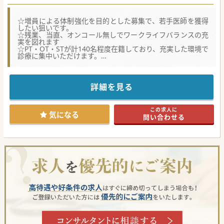
☆増員による体制強化を目的とした募集で、若手医師を獲得
したい狙いです。
☆残業、当直、オンコール無しでワークライフバランスの充
実を図れます
☆PT・OT・STが計140名程度在籍しており、充実した環境で
診療に集中いただけます。
★☆コンサルタントからのメッセージ★☆
☆当直帯は医局にお願いをしているので常勤医師は入ってい
ただく必要がございません。
☆最寄駅から徒歩5分の為、京都や大阪等、県外から通勤さ
詳細を見る
れている先生もいらっしゃいます。
☆担当者が実際に足を運んだ医療機関です。ご興味ございま
したらお気軽にお問い合わせください。
この求人に
気になる
問い合わせる
#秋入職可