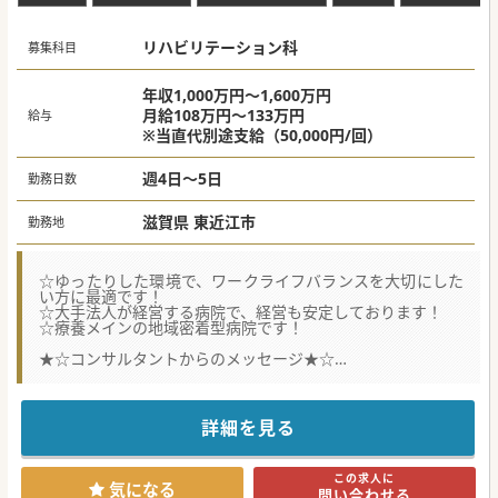
リハビリテーション科
募集科目
年収1,000万円～1,600万円
月給108万円～133万円
給与
※当直代別途支給（50,000円/回）
週4日～5日
勤務日数
滋賀県 東近江市
勤務地
☆ゆったりした環境で、ワークライフバランスを大切にした
い方に最適です！
☆大手法人が経営する病院で、経営も安定しております！
☆療養メインの地域密着型病院です！
★☆コンサルタントからのメッセージ★☆
京都からも電車で30分程度の、療養型がメインのケアミック
ス病院です。
借り上げ社宅制度もあり、福利厚生も充実しております。
趣味や家族との時間を大切にしながら、充実した勤務をご希
詳細を見る
望の方にオススメです♪
#秋入職可
この求人に
気になる
問い合わせる