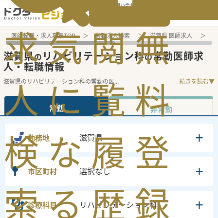
電話でのお問い合わせ：平日9:30-19:00
求
気
閲
無
医師転職・求人募集TOP
常勤求人検索
滋賀県 医師求人
リ
滋賀県
リハビリテーション科
常勤医師求
の
の
人・転職情報
人
に
覧
料
滋賀県のリハビリテーション科の常勤の医
...
続きを読む▼
常勤
非常勤
検
な
履
登
滋賀県
勤務地
選択なし
市区町村
索
る
歴
録
リハビリテーション科
診療科目