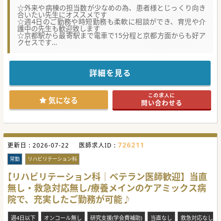
☆外来や病棟の担当数が少なめの為、患者様とじっくり向き
合いたい先生にオススメです
☆週4日のご勤務や時短勤務も柔軟に相談ができ、育児や介
護中の先生も歓迎致します
☆京都駅から最寄駅まで電車で15分程と京都方面からも好ア
クセスです
★☆コンサルタントからのメッセージ★☆
残業や当直、オンコールがありませんので、ワークライフバ
ランスを
充実させたい先生にオススメの医療機関です。
詳細を見る
すぐ近くに琵琶湖や山があり、アウトドアがお好きな先生に
はオフの充実も
期待できそうです。（転居が伴う場合は、病院近くの戸建て
この求人に
を利用頂くこともできます）
気になる
問い合わせる
「慢性期の患者様に寄り添いたい」という先生からのお問い
合わせをお待ちしております。
#秋入職可
726211
更新日 :
2026-07-22
医師求人ID :
常勤
リハビリテーション科
【リハビリテーション科｜ベテラン医師歓迎】当直
無し・救急対応無し/療養メインのケアミックス病
院で、充実したご勤務が可能♪
週4日以下
オンコール無し
研究支援(学会費補助)
当直なし
救急対応なし