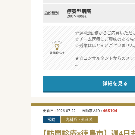
療養型病院
施設種別
200～499床
☆週4日勤務からご応募いただ
☆チーム医療にご興味のある先
☆残業はほとんどございません
★☆コンサルタントからのメッ
当直無しのご相談も可能です。
コメディカル体制充実しており
詳細を見る
是非お問い合わせください。
#秋入職可
468104
更新日 :
2026-07-22
医師求人ID :
常勤
内科系・外科系
【訪問診療×徳島市】週4日