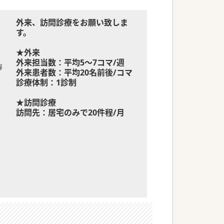
外来、訪問診療をお願い致しま
す。
★外来
外来担当数：平均5～7コマ/週
容
外来患者数：平均20名前後/コマ
診療体制：1診制
★訪問診療
訪問先：居宅のみで20件程/月