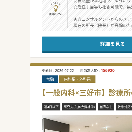
☆自然豊かな地域で、ゆったり
☆赴任手当等も相談可能で、県
★☆コンサルタントからのメッ
現在の所長（院長）が高齢のた
徳島県の中でも、住民の高齢化
赴任手当も相談可能ですので、
詳細を見る
#秋入職可
456920
更新日 :
2026-07-22
医師求人ID :
常勤
内科系・外科系
【一般内科×三好市】診療所
週4日以下
研究支援(学会費補助)
当直なし
救急対応