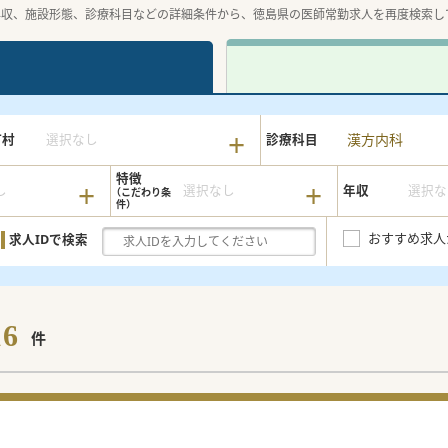
年収、施設形態、診療科目などの詳細条件から、徳島県の医師常勤求人を再度検索し
漢方内科
町村
選択なし
診療科目
特徴
し
選択なし
年収
選択な
おすすめ求人
求人IDで検索
16
件