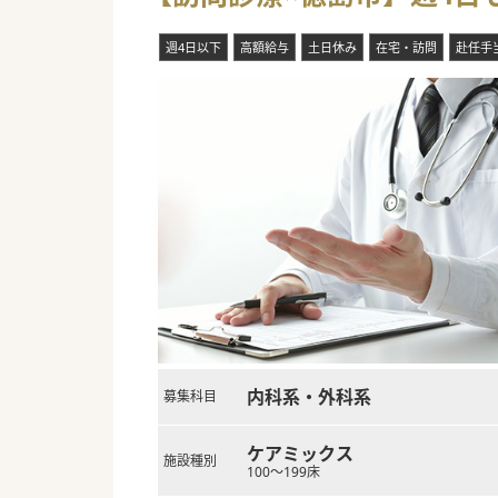
週4日以下
高額給与
土日休み
在宅・訪問
赴任手
内科系・外科系
募集科目
ケアミックス
施設種別
100～199床