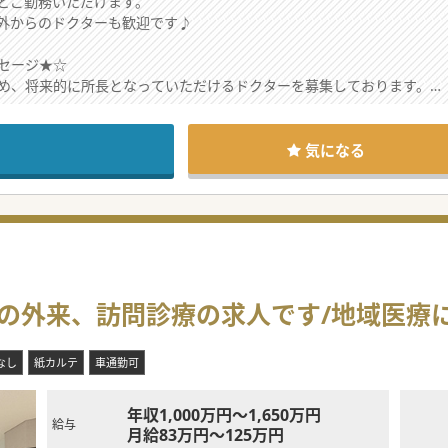
とご勤務いただけます。
外からのドクターも歓迎です♪
セージ★☆
め、将来的に所長となっていただけるドクターを募集しております。
がすすでいる地域で、そのような地域の医療にご興味があるドクターで
Uターン、Iターンをお考えの方もぜひお問合せください♪
気になる
の外来、訪問診療の求人です/地域医療
なし
紙カルテ
車通勤可
年収1,000万円～1,650万円
給与
月給83万円～125万円