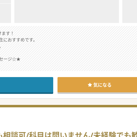
けます！
生におすすめです。
。
セージ☆★
ます！
気になる
も相談可/科目は問いません/未経験でも