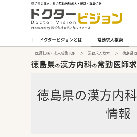
徳島県の漢方内科の常勤医師求人・転職・募集情報
Produced by 株式会社メディカルリソース
ドクタービジョンとは
常勤求人検索
医師転職・求人募集TOP
常勤求人検索
徳島県 
徳島県
漢方内科
常勤医師求
の
の
徳島県
の
漢方内
情報