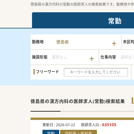
徳島県の漢方内科の常勤の医師求人の検索結果です。勤務地や
常勤
徳島県
勤務地
市区
施設形態
選択なし
仕事内容
選択な
フリーワード
徳島県の漢方内科の
医師求人(常勤)検索結果
635105
更新日 :
2026-07-22
医師求人ID :
常勤
内科系・外科系