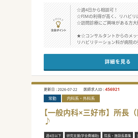
☆週4日から相談可！
☆FIMの利得が高く、リハビ
☆訪問診療にご興味がある方大
★☆コンサルタントからのメッ
リハビリテーション科が病院の
末永くサポートするために、今
訪問診療経験者はもちろん、未
詳細を見る
#秋入職可
456921
更新日 :
2026-07-22
医師求人ID :
常勤
内科系・外科系
【一般内科×三好市】所長（
♪
週4日以下
研究支援(学会費補助)
院長・施設長募集