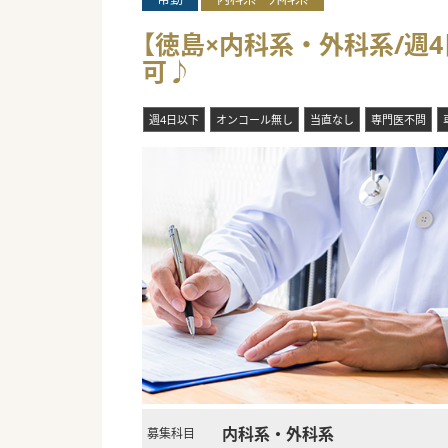
【徳島×内科系・外科系/週
可♪
週4日以下
オンコール無し
当直なし
専門医不問
内科系・外科系
募集科目