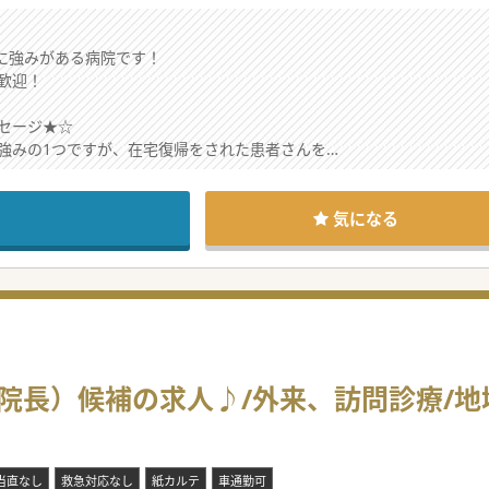
リに強みがある病院です！
歓迎！
セージ★☆
強みの1つですが、在宅復帰をされた患者さんを
後訪問診療に力を入れていきたいお考えがございます。
経験の方でもご応募いただけますので、まずはお気軽にお問合せくださ
気になる
院長）候補の求人♪/外来、訪問診療/
当直なし
救急対応なし
紙カルテ
車通勤可