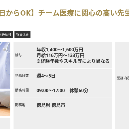
4日からOK】チーム医療に関心の高い先
車通勤可
祝日休み
年収1,400～1,600万円
月給116万円～133万円
給与
※経験年数やスキル等により異なる
週4～5日
勤務日数
業務内
09:00～17:00 休憩60分
勤務時間
徳島県 徳島市
勤務地