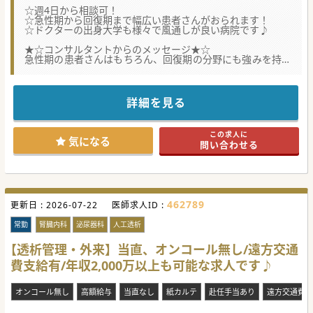
☆週4日から相談可！
☆急性期から回復期まで幅広い患者さんがおられます！
☆ドクターの出身大学も様々で風通しが良い病院です♪
★☆コンサルタントからのメッセージ★☆
急性期の患者さんはもちろん、回復期の分野にも強みを持っ
ている病院です。
病院自体の歴史もあり、県内で複数の医療機関を運営されて
います。
科目によっては専門医の取得も可能です！
詳細を見る
#秋入職可
この求人に
気になる
問い合わせる
462789
更新日 :
2026-07-22
医師求人ID :
常勤
腎臓内科
泌尿器科
人工透析
【透析管理・外来】当直、オンコール無し/遠方交通
費支給有/年収2,000万以上も可能な求人です♪
オンコール無し
高額給与
当直なし
紙カルテ
赴任手当あり
遠方交通費・