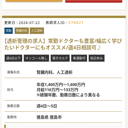
576821
更新日 :
2026-07-22
医師求人ID :
常勤
腎臓内科
人工透析
【透析管理の求人】常勤ドクターも豊富/幅広く学び
たいドクターにもオススメ/週4日相談可♪
週4日以下
オンコール無し
電子カルテ
車通勤可
祝日休み
腎臓内科、人工透析
募集科目
年収1,400万円～1,600万円
月給116万円～133万円
給与
※経験年数、勤務日数により異なる
週4日～5日
勤務日数
徳島県 徳島市
勤務地