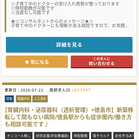
☆子育て中のドクターの受け入れ態勢が整っております
☆時短勤務が可能です
☆当直なし可能です
★☆コンサルタントからのメッセージ★☆
子育て中のドクターにも理解がある病院ですので、お気軽に
お問い合わせください。
#秋入職可
詳細を見る
この求人に
気になる
問い合わせる
627697
更新日 :
2026-07-22
医師求人ID :
常勤
腎臓内科
人工透析
【腎臓内科・泌尿器科（透析管理）×徳島市】新築移
転して間もない病院/徳島駅からも徒歩圏内/働き方
も相談可能です♪
オンコール無し
研究支援(学会費補助)
時短勤務
電子カルテ
赴任手当あり