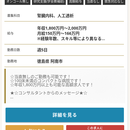
オンコール無し
研究支援(学会費補助)
高額給与
当直なし
救急対応なし
腎臓内科、人工透析
募集科目
年収1,800万円～2,000万円
月給150万円～166万円
給与
※経験年数、スキル等により異なる
当直代は別途支給
週5日
勤務日数
徳島県 阿南市
勤務地
☆当直無しのご勤務も可能です！
☆100床未満のコンパクトな病院です！
☆年収1,800万円以上も可能な高額求人です！
★☆コンサルタントからのメッセージ★☆
常勤ドクターの高齢化が進んでいるため、世代交代も踏まえ
て募集されています。
透析管理が可能なドクターを優先的に募集されています。
地域医療にご興味がある方もぜひお問い合わせください♪
詳細を見る
#秋入職可
この求人に