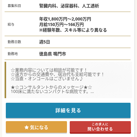
腎臓内科、泌尿器科、人工透析
募集科目
年収1,800万円～2,000万円
月給150万円～166万円
給与
※経験年数、スキル等により異なる
週5日
勤務日数
徳島県 鳴門市
勤務地
☆業務内容については相談が可能です！
☆遠方からの交通費や、宿泊代も支給可能です！
☆当直・オンコールはございません♪
★☆コンサルタントからのメッセージ★☆
100床に満たないコンパクトな病院です。
透析も実施しておりますが、業務内容については相談が可能
です！
関西からの交通費も支給可能で、業務によっては年収2,000
万円以上も可能です♪
詳細を見る
#秋入職可
この求人に
気になる
問い合わせる