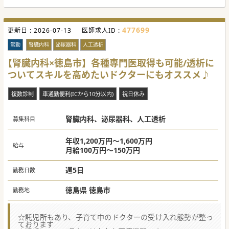
477699
更新日 :
2026-07-13
医師求人ID :
常勤
腎臓内科
泌尿器科
人工透析
【腎臓内科×徳島市】各種専門医取得も可能/透析に
ついてスキルを高めたいドクターにもオススメ♪
複数診制
車通勤便利(ICから10分以内)
祝日休み
腎臓内科、泌尿器科、人工透析
募集科目
年収1,200万円～1,600万円
給与
月給100万円～150万円
週5日
勤務日数
徳島県 徳島市
勤務地
☆託児所もあり、子育て中のドクターの受け入れ態勢が整っ
ております