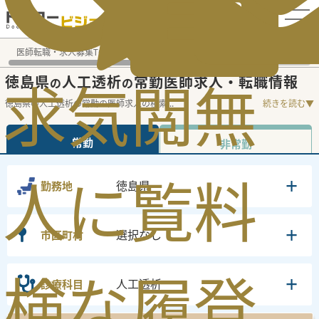
電話でのお問い合わせ：平日9:30-19:00
医師転職・求人募集TOP
常勤求人検索
徳島県 医師求人
人
求
気
閲
無
徳島県
人工透析
常勤医師求人・転職情報
の
の
徳島県の人工透析の常勤の医師求人の検索
...
続きを読む▼
常勤
非常勤
人
に
覧
料
徳島県
勤務地
選択なし
市区町村
検
な
履
登
人工透析
診療科目