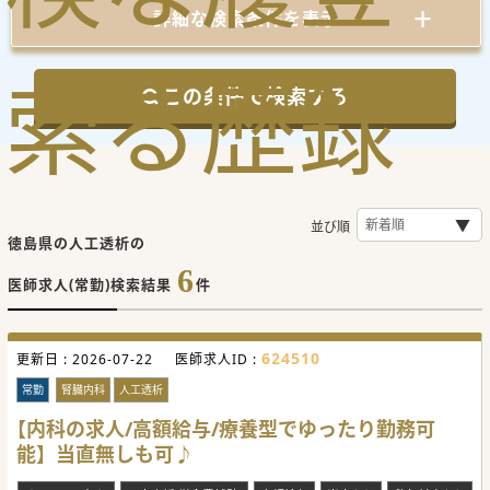
詳細な検索条件を表示
索
る
歴
録
この条件で検索する
並び順
徳島県の人工透析の
6
医師求人(常勤)検索結果
件
624510
更新日 :
2026-07-22
医師求人ID :
常勤
腎臓内科
人工透析
【内科の求人/高額給与/療養型でゆったり勤務可
能】当直無しも可♪