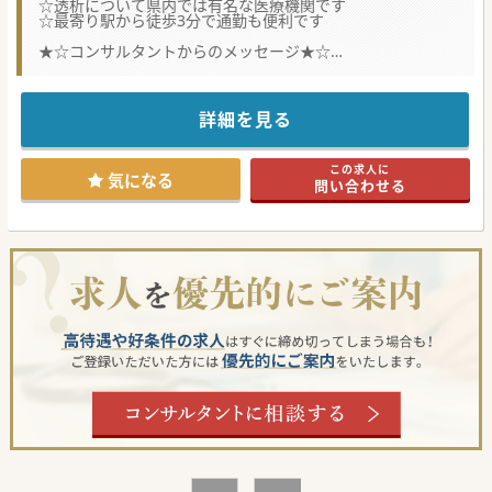
☆透析について県内では有名な医療機関です
☆最寄り駅から徒歩3分で通勤も便利です
★☆コンサルタントからのメッセージ★☆
県内でも腎、泌尿器領域で有名な医療機関です。
移転されて間もない病院で、さらなる組織強化のため募集さ
れております。
託児所も設置されており、子育て中のドクターにも理解があ
詳細を見る
る病院ですので、お気軽にお問い合わせください。
この求人に
気になる
問い合わせる