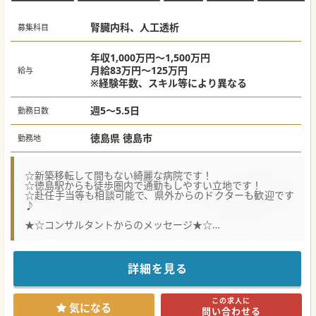
腎臓内科、人工透析
募集科目
年収1,000万円～1,500万円
月給83万円～125万円
給与
※経験年数、スキル等により異なる
週5～5.5日
勤務日数
徳島県 徳島市
勤務地
☆新築移転して間もない綺麗な病院です！
☆徳島駅からも徒歩圏内で通勤もしやすい立地です！
☆赴任手当等も相談可能で、県外からのドクターも歓迎です
♪
★☆コンサルタントからのメッセージ★☆
希少なリハビリテーション科の募集です！
子育てサポート企業認定病院で、時短勤務などの相談が比較
的しやすい病院ですので、
そのようなご希望がある方はぜひお問合せください♪
詳細を見る
#秋入職可
この求人に
気になる
問い合わせる