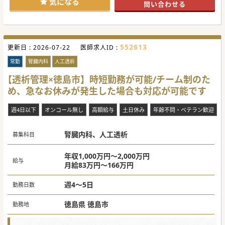
気になる
問い合わせる
552613
更新日 :
2026-07-22
医師求人ID :
常勤
腎臓内科
人工透析
【透析管理×徳島市】時短勤務が可能/チーム制のた
め、急なお休みが発生した場合も対応が可能です
週4日以下
オンコール無し
高額給与
土日休み
年齢不問・ベテラン歓迎
腎臓内科、人工透析
募集科目
年収1,000万円～2,000万円
給与
月給83万円～166万円
週4～5日
勤務日数
徳島県 徳島市
勤務地