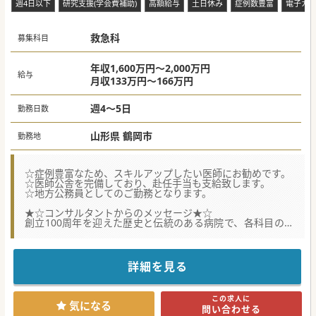
週4日以下
研究支援(学会費補助)
高額給与
土日休み
症例数豊富
電子カ
救急科
募集科目
年収1,600万円～2,000万円
給与
月収133万円～166万円
週4～5日
勤務日数
山形県 鶴岡市
勤務地
☆症例豊富なため、スキルアップしたい医師にお勧めです。
☆医師公舎を完備しており、赴任手当も支給致します。
☆地方公務員としてのご勤務となります。
★☆コンサルタントからのメッセージ★☆
創立100周年を迎えた歴史と伝統のある病院で、各科目の常
勤医師を募集しております。
医師公舎(3ＬＤＫ)も完備しております!!
様々な症例を積むことが出来ますので、スキルアップしたい
方におすすめです。
詳細を見る
#秋入職可
この求人に
気になる
問い合わせる