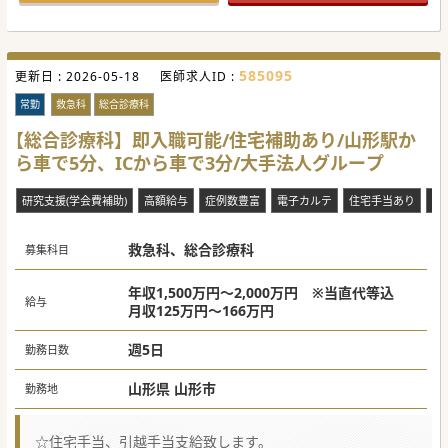
585095
更新日 :
2026-05-18
医師求人ID :
常勤
救急科
総合診療科
【総合診療科】即入職可能/住宅補助あり/山形駅か
ら車で5分、ICから車で3分/大手法人グループ
研究支援(学会費補助)
高額給与
症例数豊富
電子カルテ
住宅手当あり
退
救急科、総合診療科
募集科目
年収1,500万円～2,000万円 ※当直代等込
給与
月収125万円～166万円
週5日
勤務日数
山形県 山形市
勤務地
☆住宅手当、引越手当支給致します。