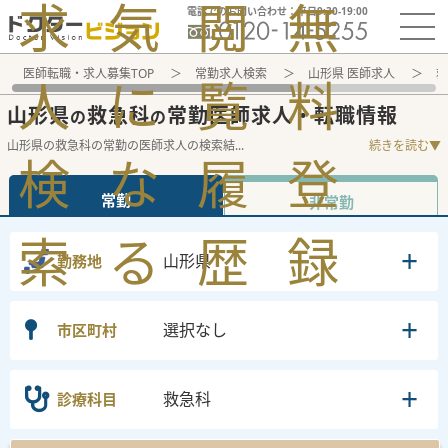
求
気
閲
無
電話でのお問い合わせ：平日9:30-19:00
医師転職・求人募集TOP
常勤求人検索
山形県 医師求人
救
人
に
覧
料
山形県
救急科
常勤医師求人・転職情報
の
の
山形県の救急科の常勤の医師求人の検索結
...
続きを読む▼
検
な
履
登
常勤
非常勤
索
る
歴
録
山形県
勤務地
選択なし
市区町村
救急科
診療科目