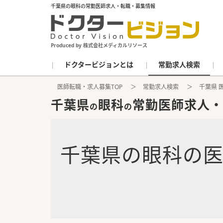
千葉県の眼科の常勤医師求人・転職・募集情報
Produced by 株式会社メディカルリソース
ドクタービジョンとは
常勤求人検索
医師転職・求人募集TOP
常勤求人検索
千葉県 
千葉県
眼科
常勤医師求人・
の
の
千葉県
の
眼科
の