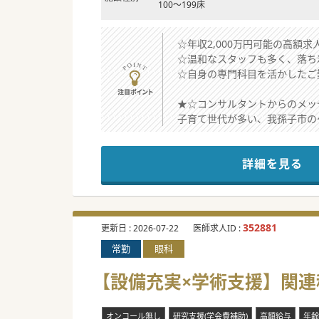
100～199床
☆年収2,000万円可能の高額
☆温和なスタッフも多く、落ち
☆自身の専門科目を活かしたご
★☆コンサルタントからのメッ
子育て世代が多い、我孫子市の
周辺には救急患者を積極的に受
こちらの病院に救急患者はあま
詳細を見る
ご興味ある方は、お気軽にお問
#春入職可 #秋入職可
352881
更新日 :
2026-07-22
医師求人ID :
常勤
眼科
【設備充実×学術支援】関
オンコール無し
研究支援(学会費補助)
高額給与
年齢