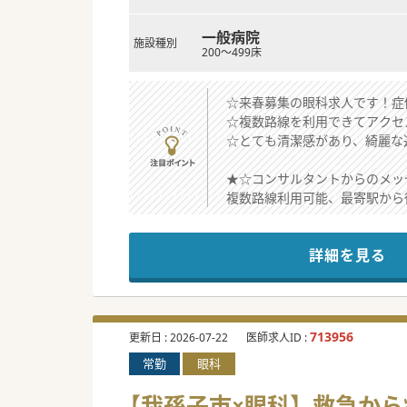
一般病院
施設種別
200～499床
☆来春募集の眼科求人です！症
☆複数路線を利用できてアクセ
☆とても清潔感があり、綺麗な
★☆コンサルタントからのメッ
複数路線利用可能、最寄駅から
医師はもちろん、スタッフも優
大型法人が経営しているため、
詳細を見る
レベルアップを目指す方にとっ
ご興味のある方は、お気軽にご
#春入職可
713956
更新日 :
2026-07-22
医師求人ID :
常勤
眼科
【我孫子市×眼科】救急から