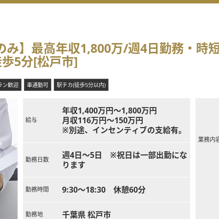
のみ】最高年収1,800万/週4日勤務・
歩5分[松戸市]
ラン歓迎
車通勤可
駅チカ(徒歩5分以内)
年収1,400万円～1,800万円
月収116万円～150万円
給与
※別途、インセンティブの支給有。
業務内
週4日～5日 ※祝日は一部出勤にな
勤務日数
ります
9:30～18:30 休憩60分
勤務時間
千葉県 松戸市
勤務地