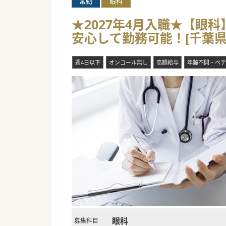
常勤
眼科
★2027年4月入職★【
安心して勤務可能！[千葉県
週4日以下
オンコール無し
高額給与
年齢不問・ベテ
眼科
募集科目