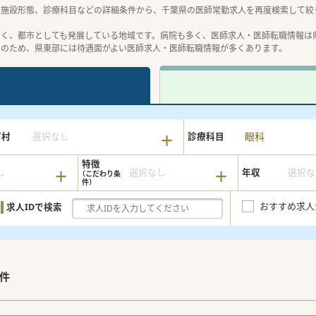
、施設形態、診療科目などの詳細条件から、千葉県の医師常勤求人を再度検索して絞
よく、都市としても発展している地域です。病院も多く、医師求人・医師転職情報は
そのため、県東部には待遇面がよい医師求人・医師転職情報が多くあります。
眼科
町村
選択なし
診療科目
特徴
し
選択なし
年収
選択な
おすすめ求人
求人IDで検索
件