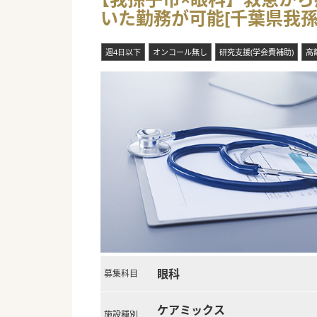
いた勤務が可能[千葉県我孫
週4日以下
オンコール無し
研究支援(学会費補助)
高
眼科
募集科目
ケアミックス
施設種別