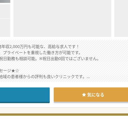
年収2,000万円も可能な、高給与求人です！
、プライベートを重視した働き方が可能です。
祝日勤務も相談可能。※祝日出勤0回ではございません。
セージ★☆
地域の患者様からの評判も良いクリニックです。
能と、ワークライフバランスを重視したご勤務も可能です。
し、最寄り駅から徒歩5分と通勤も便利です。
渉が可能ですので、是非お気軽にお問い合わせください。
気になる
秋入職可