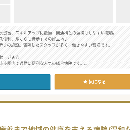
例豊富、スキルアップに最適！関連科との連携もしやすい職場。
ス便利、駅からも徒歩すぐの好立地♪
造りの施設。習熟したスタッフが多く、働きやすい環境です。
セージ★☆
徒歩圏内で通勤に便利な人気の総合病院です。
秀な方が多く、日々ハイレベルな医療を提供しています。
各種福利厚生も大変充実♪
て、これ以上の環境はありません。
気になる
相談下さい。
療養まで地域の健康を支える病院/温和