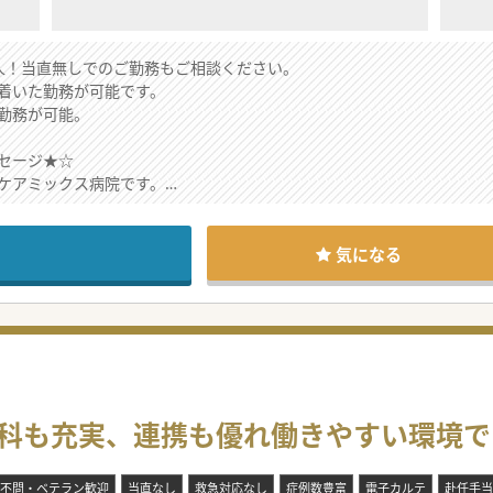
求人！当直無しでのご勤務もご相談ください。
着いた勤務が可能です。
勤務が可能。
セージ★☆
ケアミックス病院です。
け入れている医療機関が多く、
り来院されませんので、比較的ゆったり勤務が可能です。
い合わせください。
気になる
連科も充実、連携も優れ働きやすい環境で
不問・ベテラン歓迎
当直なし
救急対応なし
症例数豊富
電子カルテ
赴任手当