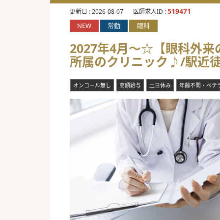
519471
更新日 :
2026-08-07
医師求人ID :
NEW
常勤
眼科
2027年4月～☆【眼科外来
所属のクリニック♪/駅近徒
オンコール無し
高額給与
土日休み
年齢不問・ベテ