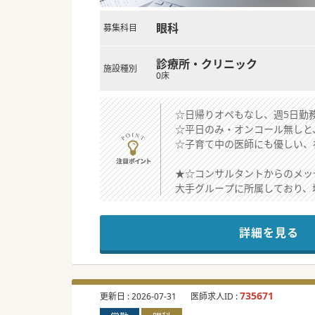
眼科
募集科目
診療所・クリニック
施設種別
0床
☆日帰りオペもなし、週5日勤務
☆平日のみ・オンコール無しと
☆子育て中の医師にも優しい、
★☆コンサルタントからのメッ
大手グループに所属しており、
週4日や時短勤務のご相談も可
ショッピングセンター内に立地
詳細を見る
ご経験・ご経歴に応じて条件交
#春入職可 #年度内入職可 #
735671
更新日 :
2026-07-31
医師求人ID :