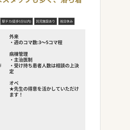
駅チカ(徒歩5分以内)
託児施設あり
祝日休み
外来
・週のコマ数:3～5コマ程
病棟管理
・主治医制
・受け持ち患者人数は相談の上決
容
定
オペ
★先生の得意を活かしていただけ
ます！