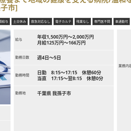
子市]
額給与
土日休み
救急対応なし
電子カルテ
残業なし
専門医不問
車通勤可
年収1,500万円～2,000万円
給与
月給125万円～166万円
週4日～5日
勤務日数
業務内
日勤 8:15～17:15 休憩60分
勤務時間
当直 17:15～翌8:15 休憩0分
千葉県 我孫子市
勤務地