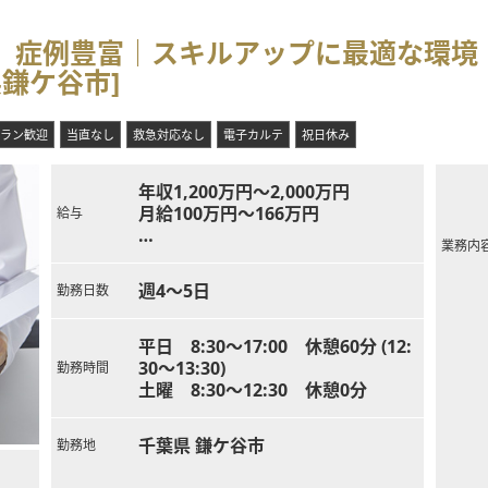
眼科】症例豊富｜スキルアップに最適な環
鎌ケ谷市]
ラン歓迎
当直なし
救急対応なし
電子カルテ
祝日休み
年収1,200万円～2,000万円
月給100万円～166万円
給与
業務内
※医師歴10年目目安：年収1,500万
円
週4～5日
勤務日数
平日 8:30～17:00 休憩60分 (12:
30～13:30)
勤務時間
土曜 8:30～12:30 休憩0分
千葉県 鎌ケ谷市
勤務地