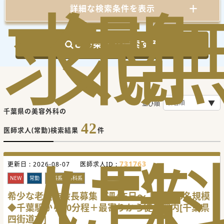
求
気
閲
詳細な検索条件を表示
この条件で検索する
並び順
千葉県の美容外科の
42
医師求人(常勤)検索結果
件
人
に
覧
731763
更新日 :
2026-08-07
医師求人ID :
NEW
常勤
内科系・外科系
希少な老健施設長募集｜週4.5日～｜入所50名規模
◆千葉駅から20分程＋最寄りから徒歩圏内[千葉県
四街道市]