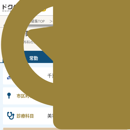
電話でのお問い合わせ：平日9:30-19:00
医師転職・求人募集TOP
常勤求人検索
千葉県 医師求人
美
千葉県
美容外科
常勤医師求人・転職情報
の
の
千葉県の美容外科の常勤の医師求人の検索
...
続きを読む▼
常勤
非常勤
千葉県
勤務地
選択なし
市区町村
美容外科
診療科目