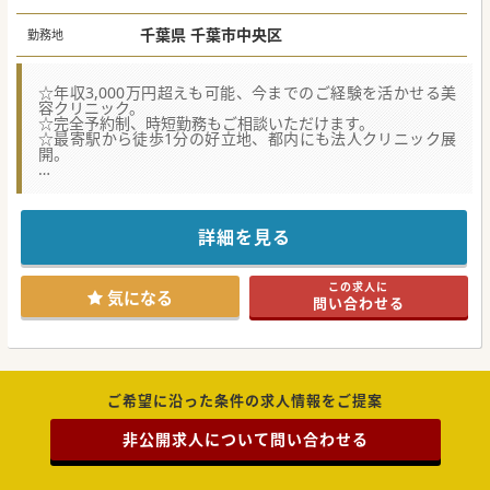
千葉県 千葉市中央区
勤務地
☆年収3,000万円超えも可能、今までのご経験を活かせる美
容クリニック。
☆完全予約制、時短勤務もご相談いただけます。
☆最寄駅から徒歩1分の好立地、都内にも法人クリニック展
開。
★☆コンサルタントからのメッセージ★☆
レーザー、注入、糸リフトと美容皮膚科周りの施術はほぼ抑
えていることもあり患者様からの評判も良いクリニックで
医師を募集。面接時は今までのご経験・実績はご年収に反映
詳細を見る
していただけるので、入職段階から高額年収も実現可能。
安定した勤務先をお探しの先生におすすめの求人です。
この求人に
#春入職可 #秋入職可
気になる
問い合わせる
ご希望に沿った条件の求人情報をご提案
非公開求人について問い合わせる