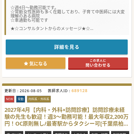
☆週4日～勤務可能です。
☆常勤女性医師も多く在籍しており、子育て中医師には大変
理解のある病院
☆車通勤も可能です
★☆コンサルタントからのメッセージ★☆
千葉県船橋市にあるの300床規模の地域密着型病院で外科を
診ていただける先生を募集しております。
糖尿病教育入院を始め、患者さまのQOLを保ちながらの療養
をサポートしています。
詳細を見る
常勤女性医師も多く在籍しており、子育てなどには大変理解
のある病院です。
他の科の医師とも連携が取れており相談しやすい環境です。
この求人に
気になる
問い合わせる
#秋入職可
689128
更新日 :
2026-08-05
医師求人ID :
NEW
常勤
内科系・外科系
2027年4月【内科・外科×訪問診療】訪問診療未経
験の先生も歓迎！週3～勤務可能！最大年収2,200万
円！OC原則無し/最寄駅からタクシー可[千葉県柏
市]