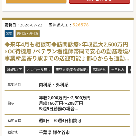
【業務内容】
■負担の大きいメスを使用した切開手術などは一切行わず、
注射器を用いた注入系の自費診療専門の業務となります。
■ボトックス注射および独自の鼻育メニューへの対応が必須
となり、ヒアルロン酸注入が可能な先生は尚歓迎です。
526578
更新日 :
■病院勤務のようなオンコールや当直および急患対応は一切
2026-07-22
医師求人ID :
なく、電子カルテを用いたスマートでスムーズな診療を展開
します。
常勤
内科系・外科系
【医療機関情報】
◆来年4月も相談可◆訪問診療×年収最大2,500万円
■千葉の二子玉川と称される新浦安エリアにて、2026年10
×OC待機無 /ベテラン看護師帯同で安心の勤務環境/
月に新規オープン予定の美容専門の分院立ち上げです。
■最寄り駅から徒歩3分という好立地に位置しており、今な
事業所最寄り駅までの送迎可能♪都心からも通勤1
ら勤務時間や勤務曜日の相談にも柔軟に対応します。週4日
以下の勤務も選べるため無理のない働き方が実現可能です。
時間以内！
■新規開院の立ち上げに携わることで、分院展開のノウハウ
週4日以下
オンコール無し
研究支援(学会費補助)
高額給与
土日休み
在
を間近で学びながら医院経営のノウハウを習得できます。
#秋入職可
内科系・外科系
募集科目
年収2,000万円～2,500万円
月給166万円～208万円
給与
※週5日勤務の場合
☆インセンティブ支給有
週5日 ※週4日相談可
勤務日数
※週4日：年収1,600万円～2,000万円
※週5日：年収2,000万円～2,360万円
千葉県 鎌ケ谷市
勤務地
※訪問診療のご経験・スキル、先生のお人柄