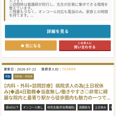
人です！
☆訪問時は看護師が同行し、先生が診察に集中できる環境を
整えています。
☆残業も少なく、オンコール対応も電話のみ。家族との時間
を持てます。
★☆コンサルタントからのメッセージ★☆
未経験者から経験者まで、幅広く医師を募集している訪問診
療クリニックです。
詳細を見る
人員体制も整っているので、常勤医はほぼ日勤帯のみ！プラ
イベートの充実も図れます。
緩和医療専門医を目指す方、自身のキャリアを広げたい方は
この求人に
ふるってご応募ください。
気になる
問い合わせる
#春入職可 #秋入職可
703800
更新日 :
2026-07-22
医師求人ID :
常勤
内科系・外科系
【内科・外科×訪問診療】病院求人の為[土日祝休
み]◆週4日勤務◆当直無し/働きやすさ◎非常に綺
麗な院内と最寄り駅から徒歩圏内も魅力の一つです
♪[千葉県柏市]
週4日以下
オンコール無し
研究支援(学会費補助)
高額給与
土日休み
在