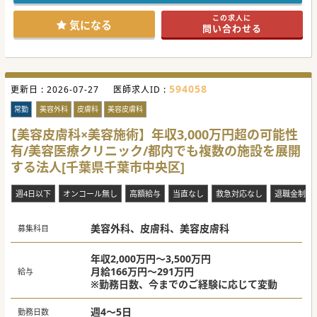
対応を求められることもなく、ゆったり目の勤務が望めま
す。
この求人に
■看護師や事務スタッフの方々のレベルも非常に高く、先生
気になる
問い合わせる
方が診療に集中していただける環境が整っています。
【業務内容】
■病棟管理メインとなりますので、これまで外来やオペでお
忙しくされてこられた先生方にとっては、公私ともに充実を
図れる業務内容となっております。
594058
更新日 :
■介護サービスや在宅医療への取り組みも病院として行って
2026-07-27
医師求人ID :
いることもあり、地域の患者様からの信頼も大変厚く、そこ
にやりがいを感じられる先生方も多くいらっしゃいます。
常勤
美容外科
皮膚科
美容皮膚科
■週当たりの外来数も先生の希望に応じて割り振る為、基本
的には週1コマあたりからで問題ございません。
【美容皮膚科×美容施術】年収3,000万円超の可能性
有/美容医療クリニック/都内でも複数の施設を展開
【医療機関情報】
■千葉県流山市北部に位置し、療養病棟約40床と老人病棟約
する法人[千葉県千葉市中央区]
100床の合計約150床からなる慢性期を中心に診療している
施設となります。
■昭和58年の開院以来、「全ての人が住み慣れた地域の中
週4日以下
オンコール無し
高額給与
当直なし
救急対応なし
退職金制度
で、心身ともに健康な生活を送ることができるように」との
思いを法人として持っており、共感いただける先生を待って
います。
美容外科、皮膚科、美容皮膚科
■病院へのアクセスも容易にするべく、無料送迎バスの運行
募集科目
も行っております。先生方もご利用いただけますので、東京
都心からのアクセスも難なく可能です。
年収2,000万円～3,500万円
#春入職可 #秋入職可
月給166万円～291万円
給与
※勤務日数、今までのご経験に応じて変動
週4～5日
勤務日数