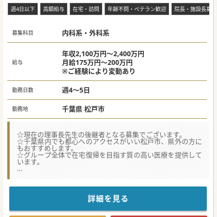
す。
週4日以下
高額給与
在宅・訪問
年齢不問・ベテラン歓迎
院長・施設長募集
■経営母体は地域に20拠点以上の介護サービスを展開してお
り、強固な経営基盤と緊密な連携システムを有しています。
■2024年の訪問診療開始以来から順調に成長を続けており、
内科系・外科系
週５日勤務の場合には最大で２３６0万円の提示が可能で
募集科目
す。
#春入職可 #秋入職可
年収2,100万円～2,400万円
月給175万円～200万円
給与
※ご経験により変動あり
週4～5日
勤務日数
千葉県 松戸市
勤務地
☆現在の理事長先生の後継者となる募集でございます。
☆千葉県内でも都心へのアクセスがいい松戸市、県外の方に
もおすすめします。
☆グループ全体で在宅復帰を目指す質の高い医療を提供して
います。
★☆コンサルタントからのメッセージ★☆
裁量権を求める方は是非一度お問い合わせくださいませ。
地域の患者様から愛される有床クリニックです。
また、グループ内では老健施設も運営しており、将来的には
詳細を見る
施設長もお願いすることもございます。
#春入職可 #秋入職可