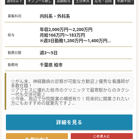
週4日以下
オンコール無し
高額給与
土日休み
在宅・訪問
年齢不問・ベ
内科系・外科系
募集科目
年収2,000万円～2,200万円
月給166万円～183万円
給与
※週3日勤務1,200万円～1,400万円
※週4日勤務1,600万円～1,800万円
※スキル・ご経験により調整あり
週3～5日
勤務日数
千葉県 柏市
勤務地
☆がん末、神経難病の診察が可能な方歓迎♪優秀な看護師が
多数在籍！
☆アクセスに優れた柏市のクリニックで最寄駅からのタクシ
ー代も交渉可能♪
☆今後、周辺で分院開業の構想有り！将来的に開業されたい
方にもおすすめの就業先です♪
★☆コンサルタントからのメッセージ★☆
周辺医療機関との連携に優れた法人、勢いのある医療機関で
医師を積極採用！
詳細を見る
千葉県柏市という非常に優れた立地、訪問診療をお任せ致し
ます。
ご興味のある方はお気軽にご相談ください。
この求人に