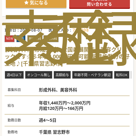
索
る
歴
気になる
問い合わせる
722208
更新日 :
2026-08-07
医師求人ID :
NEW
常勤
形成外科
美容外科
【美容外科・形成外科】全国に展開する美容クリニ
ックです☆彡年収2,000万円も可能/駅徒歩数分の好
立地♪[千葉県習志野市]
週4日以下
オンコール無し
高額給与
年齢不問・ベテラン歓迎
転科OK
未
形成外科、美容外科
募集科目
年収1,440万円～2,000万円
給与
月給120万円～166万円
週4～5日
勤務日数
千葉県 習志野市
勤務地