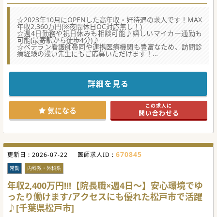
等により面接の上決定いたします。
※インセンティブ：オンコール対応、1回20,0
☆2023年10月にOPENした高年収・好待遇の求人です！MAX
00円加算
年収2,360万円(※夜間休日OC対応無し！)
☆週4日勤務や祝日休みも相談可能♪嬉しいマイカー通勤も
可能(最寄駅から徒歩4分)♪
☆ベテラン看護師帯同や連携医療機関も豊富なため、訪問診
療経験の浅い先生にもご応募いただけます！
【職場環境と雰囲気】
■夜間や休日のオンコール対応は外部委託しており、常勤医
師が精神的な負担なく休養に専念できる環境が整っていま
詳細を見る
す。
■週4日勤務の選択や祝日休みの相談も柔軟に対応してお
り、プライベートや研究の時間を十分に確保することが可能
この求人に
です。
気になる
問い合わせる
■院長や複数職種のスタッフによる風通しの良い組織であ
り、互いの専門性を尊重しながらフラットに協力し合える風
土です。
【業務内容】
■訪問看護で培われたスキルの高いベテラン看護師が同行
670845
更新日 :
し、電子カルテの入力や診療のサポートを的確に行います。
2026-07-22
医師求人ID :
■個人の一軒家を対象とした居宅診療を中心に、1日あたり
10件から13件程度の定期的な訪問診療を担当いただきます。
常勤
内科系・外科系
■グループ内の社会福祉士が新規患者の調整や家族対応を担
うため、医師は煩雑な調整業務に追われず医療へ集中できま
年収2,400万円!!!【院長職×週4日～】安心環境でゆ
す。
ったり働けます/アクセスにも優れた松戸市で活躍
【医療機関情報】
♪[千葉県松戸市]
■複数路線が乗り入れる駅から徒歩4分とアクセスが抜群
で、駐車場も完備されており毎日のマイカー通勤にも便利で