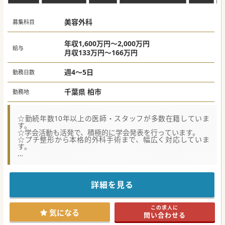
美容外科
募集科目
年収1,600万円～2,000万円
給与
月収133万円～166万円
週4～5日
勤務日数
千葉県 柏市
勤務地
☆勤続年数10年以上の医師・スタッフが多数在籍していま
す。
☆学会活動も活発で、積極的に学会発表を行っています。
☆プチ整形から本格的外科手術まで、幅広く対応していま
す。
★☆コンサルタントからのメッセージ★☆
全国展開される医療機関からの募集です。
経験者歓迎です！患者様の要望をヒアリング、理解し、
最良の治療を提供する、顧客満足度を高められる医師におす
詳細を見る
すめです！
少しでもご興味がございましたら、お気軽にお問合せくださ
い！
この求人に
気になる
問い合わせる
#春入職可 #秋入職可