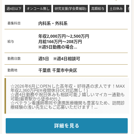
市]
週4日以下
オンコール無し
研究支援(学会費補助)
高額給与
土日休み
在
内科系・外科系
募集科目
年収2,000万円～2,500万円
月給166万円～208万円
給与
※週5日勤務の場合
☆インセンティブ支給有
週5日 ※週4日相談可
勤務日数
※週4日：年収1,600万円～2,000万円
※週5日：年収2,000万円～2,360万円
千葉県 千葉市中央区
勤務地
※訪問診療のご経験・スキル、先生のお人柄
等により面接の上決定いたします。
※インセンティブ：オンコール対応、1回20,0
☆2026年6月にOPENした高年収・好待遇の求人です！MAX
00円加算
年収2,360万円(※夜間休日OC対応無し！)
☆週4日勤務や祝日休みも相談可能♪嬉しいマイカー通勤も
可能(最寄駅から徒歩4分)♪
☆ベテラン看護師帯同や連携医療機関も豊富なため、訪問診
療経験の浅い先生にもご応募いただけます！
【職場環境と雰囲気】
■夜間や休日のオンコール対応は外部委託しており、常勤医
師が精神的な負担なく休養に専念できる環境が整っていま
詳細を見る
す。
■週4日勤務の選択や祝日休みの相談も柔軟に対応してお