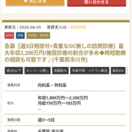
気になる
問い合わせる
#春入職可 #年度内入職可 #秋入職可
505350
更新日 :
2026-08-05
医師求人ID :
NEW
常勤
内科系・外科系
急募【週3日相談可×貴重なOC無しの訪問診療】最
大年収2,200万円/施設診療の割合が多め◆時短勤務
の相談も可能です♪[千葉県市川市]
週4日以下
オンコール無し
高額給与
年齢不問・ベテラン歓迎
転科OK
未
内科系・外科系
募集科目
年収1,800万円～2,200万円
月給150万円～183万円
給与
※週3日:1,000～1,320万円
※週4日:1,400～1,760万万円
週3～5日
勤務日数
千葉県 市川市
勤務地