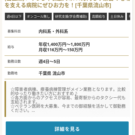
を支える病院にぜひお力を！[千葉県流山市]
週4日以下
オンコール無し
研究支援(学会費補助)
高額給与
土日休み
年
内科系・外科系
募集科目
年収1,400万円～1,800万円
給与
月収116万円～150万円
週4日～5日
勤務日数
千葉県 流山市
勤務地
☆障害者病棟、療養病棟管理がメイン業務となります。比較
的ゆったり働きたい方におすすめ♪
☆各方面からのアクセスが容易、最寄駅からのタクシー代も
支給されます。
☆ベテラン医師を大募集、今までの御経験を活かして御勤務
ください。
【働きやすさ】
■現在は医師5名体制で連携を取りながら、外来診療につい
ては「内科」と「脳神経外科」の科目を行っております。
詳細を見る
■療養病棟と障害者病棟の管理がメイン業務になる為、急な