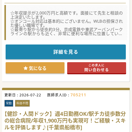
☆年収提示が2,000万円と高額です。面接にて先生と相談の
上決定いたします。
☆オンコール対応は基本的にございません。WLBの担保され
た優しい職場です。
☆最寄り駅から徒歩約3分、京成電鉄や東武アーバンパーク
ラインの駅からも近く、非常に便利な場所に位置していま
す。
～コンサルタントからのメッセージ～
一般的な内科の診療に加えて、精神科の診療も行っているた
詳細を見る
め、身体と心の両面から患者さんの健康をサポートしていま
す。
病院に比べて、クリニックは小規模なため、患者さんとの距
この求人に
離が近くなります。
気になる
問い合わせる
寄り添える診療を実現すべく、スタッフ一同日々努めていま
す。
#春入職可 #秋入職可
705211
更新日 :
2026-07-22
医師求人ID :
常勤
科目不問
【健診・人間ドック】週4日勤務OK/駅チカ徒歩数分
の総合病院/年収1,900万円も実現可！ご経験・スキ
ルを評価します♪[千葉県船橋市]