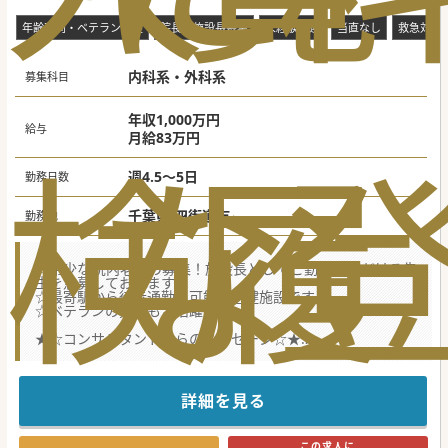
年齢不問・ベテラン歓迎
院長・施設長募集
未経験歓迎
当直なし
救急対応
内科系・外科系
募集科目
年収1,000万円
給与
月給83万円
検
な
履
週4.5～5日
勤務日数
千葉県 四街道市
勤務地
☆希少な院内老健の募集！施設長としてご勤務いただける先
生を急募しております。
☆最寄駅から徒歩通勤も可能な老健施設です。
☆ベテランの先生もご活躍中！
★☆コンサルタントからのメッセージ☆★
大手法人グループに所属の、院内老健施設にて医師を募集
中！
現在は病院長が兼務されており、専任不在となるため、急募
の案件となります。
詳細を見る
夜間とお休み時は院内ドクターが対応するため、比較的ゆっ
たりめな勤務となります。
まずはお気軽にお問い合わせください。
この求人に