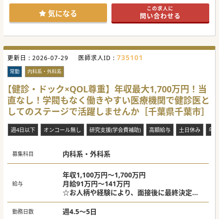
り、プライベートや研究の時間を十分に確保することが可能
この求人に
です。
気になる
問い合わせる
■院長や複数職種のスタッフによる風通しの良い組織であ
り、互いの専門性を尊重しながらフラットに協力し合える風
土です。
【業務内容】
■訪問看護で培われたスキルの高いベテラン看護師が同行
735101
更新日 :
し、電子カルテの入力や診療のサポートを的確に行います。
2026-07-29
医師求人ID :
■個人の一軒家を対象とした居宅診療を中心に、1日あたり
10件から13件程度の定期的な訪問診療を担当いただきます。
常勤
内科系・外科系
■グループ内の社会福祉士が新規患者の調整や家族対応を担
うため、医師は煩雑な調整業務に追われず医療へ集中できま
【健診・ドック×QOL尊重】年収最大1,700万円！当
す。
直なし！学閥もなく働きやすい医療機関で健診医と
【医療機関情報】
してのステージで活躍しませんか［千葉県千葉市］
■複数路線が乗り入れる駅から徒歩4分とアクセスが抜群
で、駐車場も完備されており毎日のマイカー通勤にも便利で
す。
週4日以下
オンコール無し
研究支援(学会費補助)
高額給与
土日休み
年
■経営母体は地域に20拠点以上の介護サービスを展開してお
り、強固な経営基盤と緊密な連携システムを有しています。
■本院は2024年の訪問診療開始以来から順調に成長を続けて
内科系・外科系
おり、週5日勤務の場合には最大で2,360万円の提示が可能で
募集科目
す。
#春入職可 #秋入職可
年収1,100万円～1,700万円
月給91万円～141万円
給与
☆お人柄や経験により、面接後に最終決定い
たします。
週4.5～5日
勤務日数