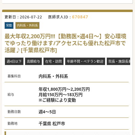
#急募 #秋入職可
670847
更新日 :
2026-07-22
医師求人ID :
常勤
内科系・外科系
最大年収2,200万円!!!【勤務医×週4日～】安心環境
でゆったり働けます/アクセスにも優れた松戸市で
活躍♪[千葉県松戸市]
週4日以下
高額給与
在宅・訪問
年齢不問・ベテラン歓迎
院長・施設長募集
内科系・外科系
募集科目
年収1,800万円～2,200万円
月給150万円～183万円
給与
※ご経験により変動
週4～5日
勤務日数
千葉県 松戸市
勤務地