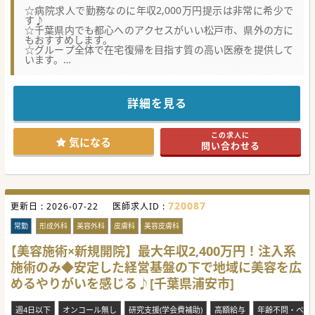
☆病院求人で勤務なのに年収2,000万円提示は非常に希少で
す♪
☆千葉県内でも都心へのアクセスがいい松戸市、県外の方に
もおすすめします。
☆グループ全体で在宅復帰を目指す質の高い医療を提供して
います。
★☆コンサルタントからのメッセージ★☆
地域の患者様から愛される有床クリニックです。
グループ内では老健施設も運営しております。
詳細を見る
安定経営の元で、さらなる収入アップを目指しませんか。
この求人に
#春入職可 #秋入職可
気になる
問い合わせる
720087
更新日 :
2026-07-22
医師求人ID :
常勤
形成外科
美容外科
皮膚科
美容皮膚科
【美容施術×新規開院】最大年収2,400万円！注入系
施術のみ◆安定した経営基盤の下で地域に美容を広
めるやりがいを感じる♪[千葉県浦安市]
週4日以下
オンコール無し
研究支援(学会費補助)
高額給与
年齢不問・ベテ