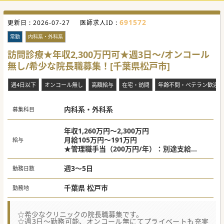
691572
更新日 :
2026-07-27
医師求人ID :
常勤
内科系・外科系
訪問診療★年収2,300万円可★週3日～/オンコール
無し/希少な院長職募集！[千葉県松戸市]
週4日以下
オンコール無し
高額給与
在宅・訪問
年齢不問・ベテラン歓迎
内科系・外科系
募集科目
年収1,260万円～2,300万円
月給105万円～191万円
給与
★管理職手当（200万円/年）：別途支給
《給与目安》
週3～5日
勤務日数
週5日：年収2,100～2,300万円
週4日：年収1,680～1,840万円
千葉県 松戸市
勤務地
週3日：年収1,260～1,380万円
☆希少なクリニックの院長職募集です。
☆週3日～勤務可能、オンコール無にてプライベートも充実