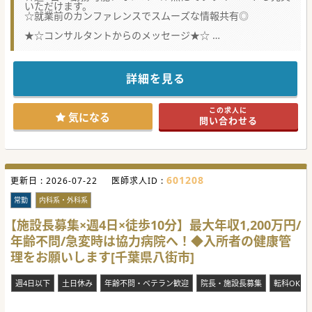
いただけます。
☆就業前のカンファレンスでスムーズな情報共有◎
★☆コンサルタントからのメッセージ★☆
先生がいかにしたら働き易くなるか、診察に専念できるか、
真剣に考えて環境を作っているクリニックです！
治療方針はドクターの考えを尊重いたします。
運転はもちろん、書類作成や他職種連携など諸々の業務を医
詳細を見る
療事務がサポートいたします。
在宅・訪問診療に興味をお持ちの方、院長職を担っていただ
ける方、ご応募をお待ちいたしております！
この求人に
気になる
問い合わせる
#秋入職可
601208
更新日 :
2026-07-22
医師求人ID :
常勤
内科系・外科系
【施設長募集×週4日×徒歩10分】最大年収1,200万円/
年齢不問/急変時は協力病院へ！◆入所者の健康管
理をお願いします[千葉県八街市]
週4日以下
土日休み
年齢不問・ベテラン歓迎
院長・施設長募集
転科OK