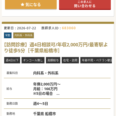
この求人に
気になる
問い合わせる
683060
更新日 :
2026-07-22
医師求人ID :
常勤
内科系・外科系
【訪問診療】週4日相談可/年収2,000万円/最寄駅よ
り徒歩5分［千葉県船橋市］
週4日以下
オンコール無し
高額給与
在宅・訪問
年齢不問・ベテラン歓迎
内科系・外科系
募集科目
年俸2,000万円～
月給：166万円
給与
※5日の場合
※土日の日勤対応分は別途支給になります
（目安：月3回で約500万程上乗せになります
週4～5日
勤務日数
千葉県 船橋市
勤務地