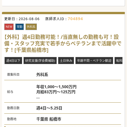
704894
更新日 :
2026-08-06
医師求人ID :
NEW
常勤
外科系
【外科】週4日勤務可能！/当直無しの勤務も可！設
備・スタッフ充実で若手からベテランまで活躍中で
す！[千葉県船橋市]
週4日以下
研究支援(学会費補助)
土日休み
年齢不問・ベテラン歓迎
転科OK
外科系
募集科目
年収1,000～1,500万円
月給83万円～125万円
給与
※医師歴、ご経験などにより決定いたしま
す。
週4日～5.25日
勤務日数
千葉県 船橋市
勤務地