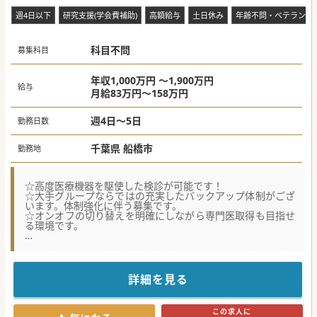
週4日以下
研究支援(学会費補助)
高額給与
土日休み
年齢不問・ベテラン歓
科目不問
募集科目
年収1,000万円 ～1,900万円
給与
月給83万円～158万円
週4日～5日
勤務日数
千葉県 船橋市
勤務地
☆高度医療機器を駆使した検診が可能です！
☆大手グループならではの充実したバックアップ体制がござ
います。体制強化に伴う募集です。
☆オンオフの切り替えを明確にしながら専門医取得も目指せ
る環境です。
★☆コンサルタントからのメッセージ☆★
専門医が揃う多職種チームとの連携が円滑で、万全の医療体
制が整っています。
新築移転以来、最先端の設備を備えた地域中核病院として、
詳細を見る
自身の介在価値をダイレクトに実感できるというやりがいが
あります。
圧倒的な症例数に触れながら専門性を磨けるこの環境で、先
この求人に
生の手技と情熱を地域医療の新たな力としてもたらしていた