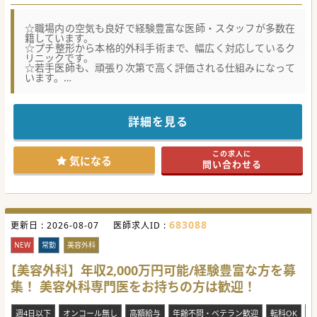
☆職場内の空気も良好で経験豊富な医師・スタッフが多数在
籍しています。
☆プチ整形から本格的外科手術まで、幅広く対応しているク
リニックです。
☆若手医師も、頑張り次第で高く評価される仕組みになって
います。
★☆コンサルタントからのメッセージ★☆
全国展開される医療機関からの募集です。
経験者歓迎です！患者様の要望をヒアリング、理解し、
詳細を見る
最良の治療を提供する、顧客満足度を高められる医師におす
すめです！
津田沼駅近くの複合商業施設内にあり、勤務後のお買い物に
この求人に
も便利です♪
気になる
問い合わせる
少しでもご興味がございましたら、お気軽にお問合せくださ
い！
#春入職可 #秋入職可
683088
更新日 :
2026-08-07
医師求人ID :
NEW
常勤
美容外科
【美容外科】年収2,000万円可能/経験豊富な方を募
集！ 美容外科専門医をお持ちの方は歓迎！
週4日以下
オンコール無し
高額給与
年齢不問・ベテラン歓迎
転科OK
未