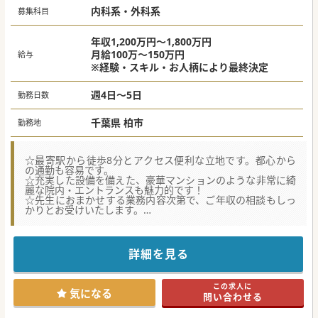
内科系・外科系
募集科目
年収1,200万円～1,800万円
月給100万～150万円
給与
※経験・スキル・お人柄により最終決定
週4日～5日
勤務日数
千葉県 柏市
勤務地
☆最寄駅から徒歩8分とアクセス便利な立地です。都心から
の通勤も容易です。
☆充実した設備を備えた、豪華マンションのような非常に綺
麗な院内・エントランスも魅力的です！
☆先生におまかせする業務内容次第で、ご年収の相談もしっ
かりとお受けいたします。
★☆コンサルタントからのメッセージ★☆
1980年代に開院した病院で、複数診療科を標榜し地域に貢献
してきた医療機関です。
詳細を見る
各職種が協力するチーム医療に力を入れており、働く環境が
整っております。
施設設備などハード面だけでなく、教育体制や温かい組織風
この求人に
土などソフト面も充実した環境です。
気になる
問い合わせる
若手の先生からベテランの先生まで、ご興味のある方もご経
験豊富な先生も、是非お気軽にご相談ください！