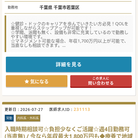
千葉県 千葉市若葉区
勤務地
☆健診・ドックのキャリアを歩んでいきたい方必見！QOLを
重視しながらステップアップが可能です！
☆学閥、派閥も無く、設備も非常に充実しているので勤務し
やすい環境です。
☆マネジメント可能な場合、年収1,700万円以上が可能で、
当直なしも相談できます。
★☆コンサルタントからのメッセージ★☆
都内からの通勤も容易、大型法人が経営する二次救急病院の
ご紹介です。
詳細を見る
専門科も多数標榜、最新の医療設備を揃え働きやすい環境と
なっておりますので自身のスキルを磨きたい方に
うってつけの病院です。
この求人に
大型法人らしく福利厚生も充実していますのでご興味ある方
気になる
問い合わせる
はお気軽にご連絡ください。
#春入職可 #秋入職可
231113
更新日 :
2026-07-27
医師求人ID :
常勤
内科系・外科系
入職時期相談可☆負担少なくご活躍☆週4日勤務可
(当直無) / 今なら年収最大1,800万円も◆療養で地域