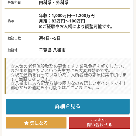
内科系・外科系
募集科目
年収：1,000万円～1,200万円
月給：83万円～100万円
給与
※ご経験やお人柄により調整可能です。
週4日～5日
勤務日数
千葉県 八街市
勤務地
☆人気の老健施設勤務の募集です♪業務負担を軽くしたい、
まだまだ働きたいという先生方にも大変お勧めです。
☆現在通所を行っていない為、入所者様の診療に集中頂けま
す。当直もなしです。
☆八街市にある駅から徒歩圏内なのも嬉しいポイントです！
都心からの通勤も不可能ではございません。
～コンサルタントからのメッセージ～
現代において高齢者の快適な生活は福祉・医療にとって重要
なテーマのひとつとなっています。
詳細を見る
こちらの施設では介護を必要とされる入所者様が毎日を楽し
く過ごせるようスタッフ一丸となって働いております。
広々とした施設で温かいスタッフ達と共に、ぜひ地域への貢
この求人に
献にお力をお貸しください。
気になる
問い合わせる
施設内見学のみのお問い合わせも歓迎です。
#春入職可 #秋入職可