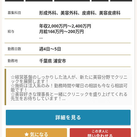
形成外科、美容外科、皮膚科、美容皮膚科
募集科目
年収2,000万円～2,400万円
月給166万円～200万円
給与
☆週4日2,000万円～
☆週5日：～2,400万円
週4日～5日
勤務日数
※管理医師手当込み
千葉県 浦安市
勤務地
☆経営基盤のしっかりした法人が、新たに美容分野でクリニ
ックを展開します！
☆施術は注入系のみ！勤務時間や曜日の相談も今なら相談可
能です！
☆美容好きな理事長と一緒にクリニックを盛り上げてくれる
先生をお待ちしています！
【職場環境と雰囲気】
■約30年にわたり地域医療を支えてきた信頼の厚い医療法人
が母体であり強固な経営基盤が確立されております。
詳細を見る
■過剰な勧誘やグレーな広告表現とは一切無縁の環境である
ため、先生は目の前の患者様に100%集中できます。
■美容医療が大好きな理事長と共に新しいクリニックを盛り
この求人に
上げていける活気と風通しの良さに満ちた職場です。
気になる
問い合わせる