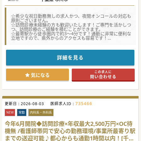
☆希少な祝日勤務無しの求人かつ、夜間オンコールの対応も
原則ございません。
☆訪問診療未経験の方も歓迎いたします！ご専門を活かしつ
つ、訪問診療のご経験を積むことができます。
☆最寄駅から徒歩圏内で約3～4分です！通勤に非常に便利な
立地ですので、県外からのアクセスも容易です！
★☆コンサルタントからのメッセージ★☆
開院2年のクリニックで常勤医師を募集！
在宅緩和ケアを学びたい先生には一定期間関連施設にて学べ
詳細を見る
る場を提供するなど、
法人として積極的にバックアップしています。
理事長の在宅にかける想いを、ぜひ聞いていただきたいクリ
この求人に
ニックです。
気になる
問い合わせる
#急募 #秋入職可
735466
更新日 :
2026-08-03
医師求人ID :
NEW
常勤
内科系・外科系
今年6月開院◆訪問診療×年収最大2,500万円×OC待
機無 /看護師帯同で安心の勤務環境/事業所最寄り駅
までの送迎可能♪都心からも通勤1時間以内！[千葉