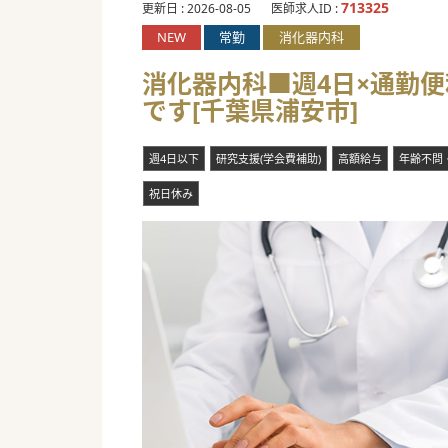
713325
更新日 :
2026-08-05
医師求人ID :
NEW
常勤
消化器内科
消化器内科■週4日×通勤
です[千葉県浦安市]
週4日以下
研究支援(学会費補助)
高額給与
年齢不問
祝日休み