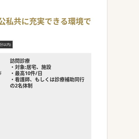
 公私共に充実できる環境で
0分以内)
訪問診療
・対象:居宅、施設
・最高10件/日
容
・看護師、もしくは診療補助同行
の2名体制