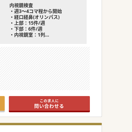
内視鏡検査
・週3～4コマ程から開始
・経口経鼻(オリンパス)
・上部：15件/週
・下部：6件/週
・内視鏡室：1列
・ESD：0件、EMR：20件/年
・肝胆膵症例：現状無し
救急対応
・救急車：3～5台/日
この求人に
問い合わせる