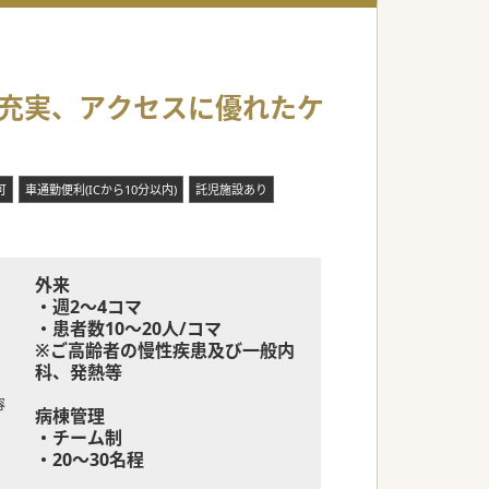
フ充実、アクセスに優れたケ
可
車通勤便利(ICから10分以内)
託児施設あり
外来
・週2～4コマ
・患者数10～20人/コマ
※ご高齢者の慢性疾患及び一般内
科、発熱等
容
病棟管理
・チーム制
・20～30名程