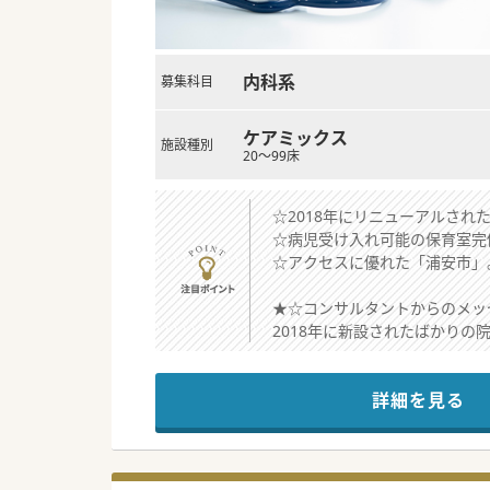
内科系
募集科目
ケアミックス
施設種別
20～99床
☆2018年にリニューアルさ
☆病児受け入れ可能の保育室完
☆アクセスに優れた「浦安市」
★☆コンサルタントからのメッ
2018年に新設されたばかり
常に最適な医療を提供する環境
標榜科も多く、それぞれ他科と
詳細を見る
病児受け入れ可能の託児所も併
#秋入職可