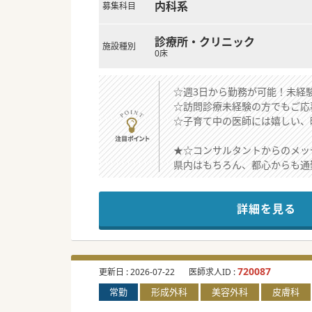
内科系
募集科目
診療所・クリニック
施設種別
0床
☆週3日から勤務が可能！未経
☆訪問診療未経験の方でもご応
☆子育て中の医師には嬉しい、
★☆コンサルタントからのメッ
県内はもちろん、都心からも通
院長が女性ということもあり、
ホスピタリティを重視するクリ
詳細を見る
公私の両立を目指す方におすす
#春入職可 #秋入職可
720087
更新日 :
2026-07-22
医師求人ID :
常勤
形成外科
美容外科
皮膚科