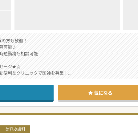
験の方も歓迎！
募可能♪
時短勤務も相談可能！
セージ★☆
勤便利なクリニックで医師を募集！
子育てに大変理解のある職場です。
ニックですので、訪問診療のご経験は不問。
めの求人、ご興味のある方はお気軽にお問合せください。
気になる
美容皮膚科