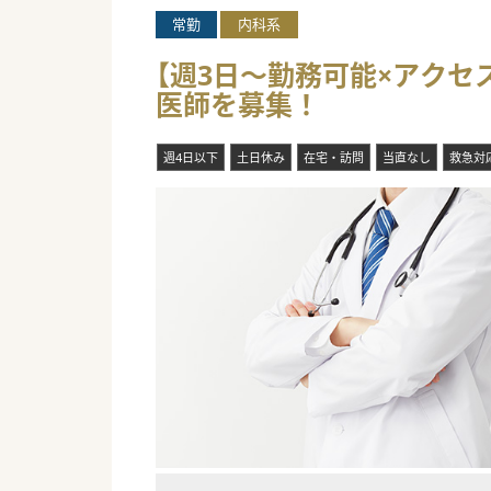
常勤
内科系
【週3日～勤務可能×アクセ
医師を募集！
週4日以下
土日休み
在宅・訪問
当直なし
救急対