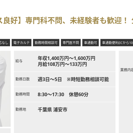
ス良好】専門科不問、未経験者も歓迎！
応なし
電子カルテ
勤務時間相談可
専門医不問
車通勤可
車通勤便利(ICから1
年収1,400万円～1,600万円
給与
月給108万円～133万円
業務内
週3日～5日 ※時短勤務相談可能
勤務日数
8:30～17:30 休憩60分
勤務時間
千葉県 浦安市
勤務地