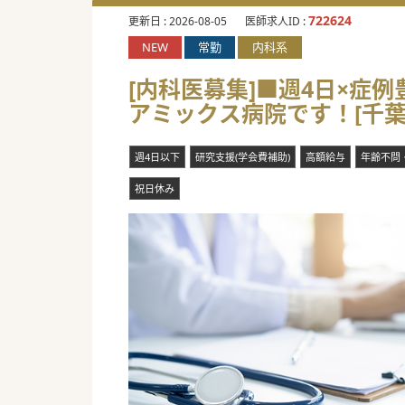
722624
更新日 :
2026-08-05
医師求人ID :
NEW
常勤
内科系
[内科医募集]■週4日×症
アミックス病院です！[千葉
週4日以下
研究支援(学会費補助)
高額給与
年齢不問
祝日休み