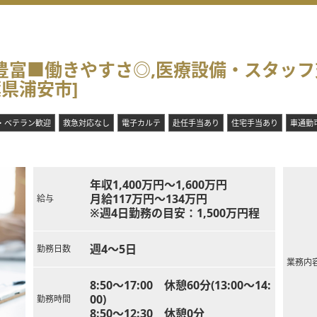
例豊富■働きやすさ◎,医療設備・スタッ
県浦安市]
・ベテラン歓迎
救急対応なし
電子カルテ
赴任手当あり
住宅手当あり
車通勤
年収1,400万円～1,600万円
月給117万円～134万円
給与
※週4日勤務の目安：1,500万円程
週4～5日
勤務日数
業務内
8:50～17:00 休憩60分(13:00～14:
00)
勤務時間
8:50～12:30 休憩0分