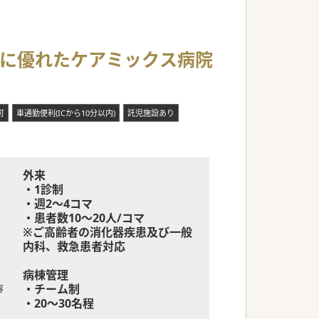
スに優れたケアミックス病院
可
車通勤便利(ICから10分以内)
託児施設あり
外来
・1診制
・週2～4コマ
・患者数10～20人/コマ
※ご高齢者の消化器疾患及び一般
内科、救急患者対応
病棟管理
・チーム制
容
・20～30名程