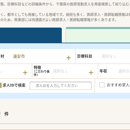
形態、診療科目などの詳細条件から、千葉県の医師常勤求人を再度検索して絞り込む
よく、都市としても発展している地域です。病院も多く、医師求人・医師転職情報は
そのため、県東部には待遇面がよい医師求人・医師転職情報が多くあります。
浦安市
町村
診療科目
選択なし
特徴
し
選択なし
年収
選択な
おすすめ求人
求人IDで検索
0
件