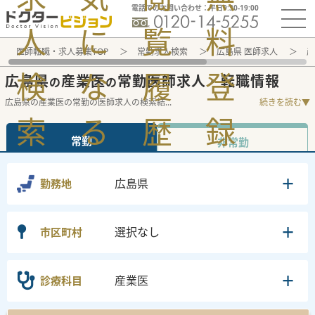
電話でのお問い合わせ：平日9:30-19:00
人
に
覧
料
医師転職・求人募集TOP
常勤求人検索
広島県 医師求人
産
検
な
履
登
広島県
産業医
常勤医師求人・転職情報
の
の
広島県の産業医の常勤の医師求人の検索結
...
続きを読む▼
索
る
歴
録
常勤
非常勤
広島県
勤務地
選択なし
市区町村
産業医
診療科目