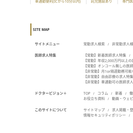
車通勤便利(ICから10分以内)
託児施設あり
専門医
SITE MAP
サイトメニュー
常勤求人検索
非常勤求人
医師求人特集
【常勤】新着医師求人特集
【常勤】年収2,000万円以上
【常勤】オンコール無しの医
【非常勤】月1or隔週勤務可
【非常勤】自由診療の求人特
【非常勤】車通勤可の医師求
ドクタービジョン＋
TOP
コラム
新着
お役立ち資料
動画・ウェ
このサイトについて
サイトマップ
求人掲載・
情報セキュリティポリシー