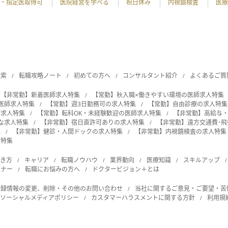
・指定医取得可
医院経営を学べる
祝日休み
内視鏡検査
医療
検索
転職攻略ノート
初めての方へ
コンサルタント紹介
よくあるご質
【非常勤】新着医師求人特集
【常勤】秋入職×働きやすい環境の医師求人特集
の医師求人特集
【常勤】週3日勤務可の求人特集
【常勤】自由診療の求人特集
師求人特集
【常勤】転科OK・未経験歓迎の医師求人特集
【非常勤】高給与
能な求人特集
【非常勤】宿日直許可ありの求人特集
【非常勤】遠方交通費･
集
【非常勤】健診・人間ドックの求人特集
【非常勤】内視鏡検査の求人特集
人特集
働き方
キャリア
転職ノウハウ
業界動向
医療知識
スキルアップ
ビナー
転職にお悩みの方へ
ドクタービジョン＋とは
登録情報の変更、削除・その他のお問い合わせ
当社に関するご意見・ご要望・苦
ソーシャルメディアポリシー
カスタマーハラスメントに関する方針
利用規