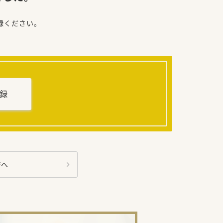
録ください。
録
ジへ