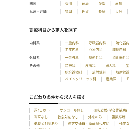
四国
香川
徳島
愛媛
高知
九州・沖縄
福岡
佐賀
長崎
大分
診療科目から求人を探す
内科系
一般内科
呼吸器内科
消化器
老年内科
心療内科
腫瘍内科
外科系
一般外科
整形外科
消化器外
その他
精神科
皮膚科
婦人科
総合診療科
放射線科
放射線
ペインクリニック科
産業医
こだわり条件から求人を探す
週4日以下
オンコール無し
研究支援(学会費補助)
当直なし
救急対応なし
外来のみ
複数診制
退職金制度あり
遠方交通費・新幹線代支給
残業