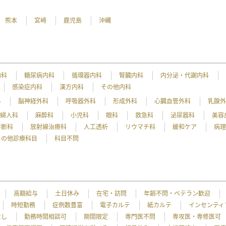
熊本
宮崎
鹿児島
沖縄
内科
糖尿病内科
循環器内科
腎臓内科
内分泌・代謝内科
感染症内科
漢方内科
その他内科
科
脳神経外科
呼吸器外科
形成外科
心臓血管外科
乳腺
産婦人科
麻酔科
小児科
眼科
救急科
泌尿器科
美容
診断科
放射線治療科
人工透析
リウマチ科
緩和ケア
病
その他診療科目
科目不問
高額給与
土日休み
在宅・訪問
年齢不問・ベテラン歓迎
時短勤務
症例数豊富
電子カルテ
紙カルテ
インセンティ
なし
勤務時間相談可
期間限定
専門医不問
専攻医・専修医可