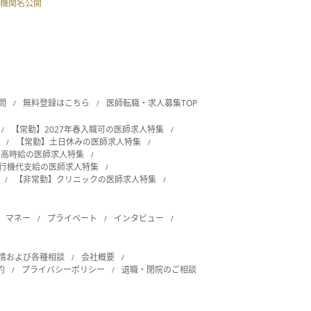
機関名公開
問
無料登録はこちら
医師転職・求人募集TOP
【常勤】2027年春入職可の医師求人特集
【常勤】土日休みの医師求人特集
・高時給の医師求人特集
飛行機代支給の医師求人特集
【非常勤】クリニックの医師求人特集
マネー
プライベート
インタビュー
情および各種相談
会社概要
約
プライバシーポリシー
退職・閉院のご相談