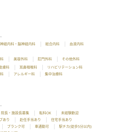
神経内科・脳神経内科
総合内科
血液内科
外科
美容外科
肛門外科
その他外科
皮膚科
耳鼻咽喉科
リハビリテーション科
理科
アレルギー科
集中治療科
院長・施設長募集
転科OK
未経験歓迎
ブあり
赴任手当あり
住宅手当あり
ブランク可
車通勤可
駅チカ(徒歩5分以内)