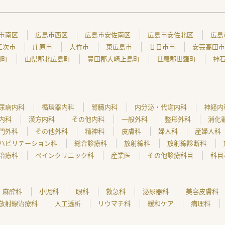
市南区
広島市西区
広島市安佐南区
広島市安佐北区
広島
三次市
庄原市
大竹市
東広島市
廿日市市
安芸高田市
田町
山県郡北広島町
豊田郡大崎上島町
世羅郡世羅町
神
尿病内科
循環器内科
腎臓内科
内分泌・代謝内科
神経内
内科
漢方内科
その他内科
一般外科
整形外科
消化
門外科
その他外科
精神科
皮膚科
婦人科
産婦人科
ハビリテーション科
総合診療科
放射線科
放射線診断科
治療科
ペインクリニック科
産業医
その他診療科目
科目
麻酔科
小児科
眼科
救急科
泌尿器科
美容皮膚科
放射線治療科
人工透析
リウマチ科
緩和ケア
病理科