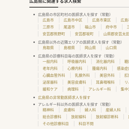
広島県に関連する求人検索
広島県の市区町村の医師求人を探す（常勤）
広島市
広島市中区
広島市東区
広島
三原市
尾道市
福山市
府中市
安芸郡熊野町
安芸郡坂町
山県郡安芸太
広島県以外の近隣エリアの医師求人を探す（常勤）
鳥取県
島根県
岡山県
山口県
広島県の診療科目毎の医師求人を探す（常勤）
一般内科
呼吸器内科
消化器内科
糖
老年内科
心療内科
腫瘍内科
感染症
心臓血管外科
乳腺外科
美容外科
肛
泌尿器科
美容皮膚科
耳鼻咽喉科
リ
緩和ケア
病理科
アレルギー科
集中
広島県の非常勤医師求人を探す
アレルギー科以外の医師求人を探す（常勤）
精神科
皮膚科
婦人科
産婦人科
総合診療科
放射線科
放射線診断科
その他診療科目
科目不問