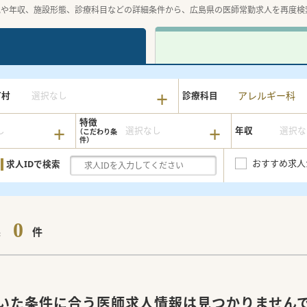
地や年収、施設形態、診療科目などの詳細条件から、広島県の医師常勤求人を再度検
アレルギー科
町村
選択なし
診療科目
特徴
し
選択なし
年収
選択な
おすすめ求人
求人IDで検索
0
果
件
いた条件に合う医師求人情報は見つかりません