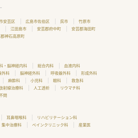
市安芸区
広島市佐伯区
呉市
竹原市
江田島市
安芸郡府中町
安芸郡海田町
石郡神石高原町
科・脳神経内科
総合内科
血液内科
器外科
脳神経外科
呼吸器外科
形成外科
麻酔科
小児科
眼科
救急科
放射線治療科
人工透析
リウマチ科
不問
耳鼻咽喉科
リハビリテーション科
集中治療科
ペインクリニック科
産業医