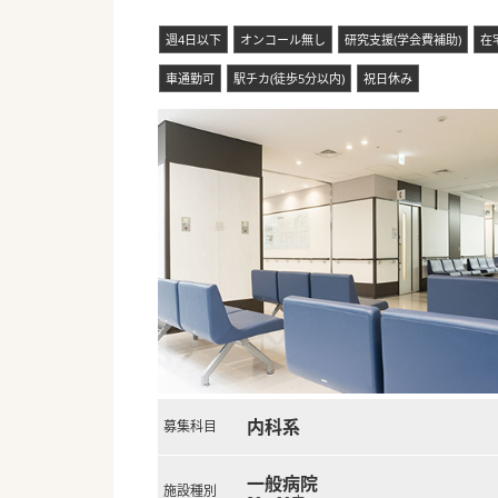
■現在は院長がオンコールを一
週4日以下
オンコール無し
研究支援(学会費補助)
在
#秋入職可
車通勤可
駅チカ(徒歩5分以内)
祝日休み
内科系
募集科目
一般病院
施設種別