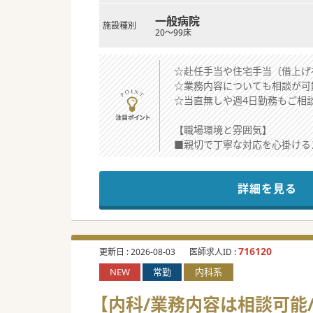
一般病院
施設種別
20～99床
☆赴任手当や住宅手当（借上げ
☆業務内容についても相談が可
☆当直無しや週4日勤務もご相
【職場環境と雰囲気】
■親切で丁寧な対応を心掛ける
■院長は40歳代と若く温厚な
■急性疾患から慢性疾患まで幅
詳細を見る
【具体的な業務内容】
■週に4コマから5コマ程度の
■病棟管理では地域包括ケア病
■訪問診療では看護師とペアを
716120
更新日 :
2026-08-03
医師求人ID :
NEW
常勤
内科系
【募集背景】
■数年前に高齢の常勤医師が勇
【内科/業務内容は相談可能
■近隣の開業医の高齢化により