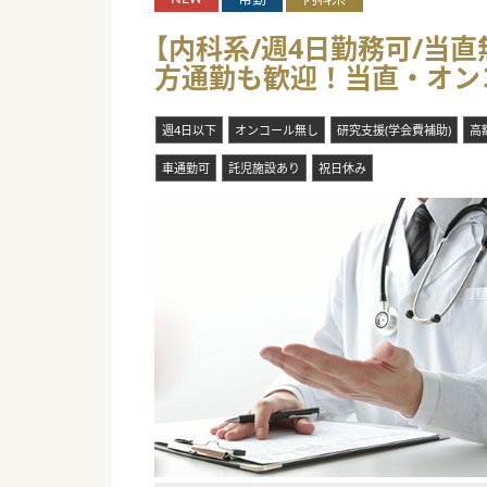
【内科系/週4日勤務可/当
方通勤も歓迎！当直・オン
週4日以下
オンコール無し
研究支援(学会費補助)
高
車通勤可
託児施設あり
祝日休み