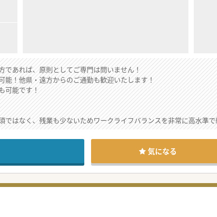
方であれば、原則としてご専門は問いません！
可能！他県・遠方からのご通勤も歓迎いたします！
も可能です！
須ではなく、残業も少ないためワークライフバランスを非常に高水準で
支給に対応しており、他県や遠方からの通勤であっても精神的・肉体的
DXを前向きに導入しており、コメディカルとの強力な連携のもとスマー
気になる
び専門外来をご担当いただき、1コマあたり15～20名ほどの患者様を丁
括ケア病棟にて主治医として10名程度を受け持ち、内科全般（呼吸器
の訪問診療にも携わっていただき、地域密着型のアプローチで高齢者の