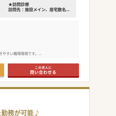
★訪問診療
訪問先：施設メイン、居宅数名
帯同者：看護師
現在は院長がオンコール対応をさ
れています
訪問エリアは病院から車で20分程
度です
★内視鏡検査
件数：上部2～3件、下部1件程度
きやすい職場環境です。
経口、経鼻あり
士の相談もしやすいです。
メーカー：オリンパス
気が院内に流れています。
この求人に
問い合わせる
い内科疾患を診察します。
で主体的に携わります。
健やかな生活を支えます。
新たな仲間を募ります。
た勤務が可能♪
るための増員募集です。