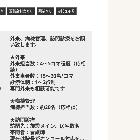
体制の構築を目指します。
あり
退職金制度あり
残業なし
専門医不問
外来、病棟管理、訪問診療をお願
い致します。
★外来
外来担当数：4～5コマ程度（応相
談）
外来患者数：15～20名/コマ
診療体制：1～2診制
専門外来も相談可能です
容
★病棟管理
病棟担当数：約20名（応相談）
★訪問診療
訪問先：施設メイン、居宅数名
帯同者：看護師
現在は院長がオンコール対応をさ