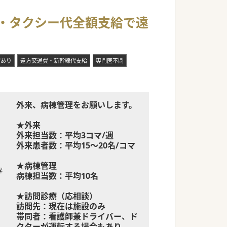
線・タクシー代全額支給で遠
度あり
遠方交通費・新幹線代支給
専門医不問
外来、病棟管理をお願いします。
★外来
外来担当数：平均3コマ/週
外来患者数：平均15～20名/コマ
★病棟管理
容
病棟担当数：平均10名
★訪問診療（応相談）
訪問先：現在は施設のみ
帯同者：看護師兼ドライバー、ド
クターが運転する場合もあり