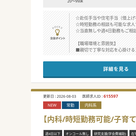
20～99床
☆赴任手当や住宅手当（借上げ
☆時短勤務の相談も可能な求人
☆当直無しや週4日勤務もご相
【職場環境と雰囲気】
■親切で丁寧な対応を心掛ける
■院長は40歳代と若く温厚な
■急性疾患から慢性疾患まで幅
詳細を見る
【具体的な業務内容】
■週に4コマから5コマ程度の
■病棟管理では地域包括ケア病
■訪問診療では看護師とペアを
615597
更新日 :
2026-08-03
医師求人ID :
NEW
常勤
内科系
【募集背景】
■数年前に高齢の常勤医師が勇
【内科/時短勤務可能/子育
■近隣の開業医の高齢化により
■現在は院長がオンコールを一
週4日以下
オンコール無し
研究支援(学会費補助)
在