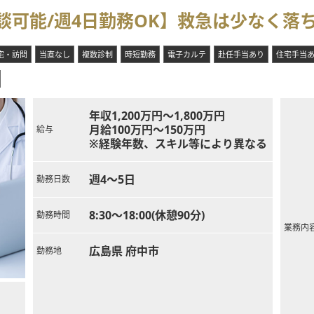
内科ニーズの増加に伴い、診療体制をより強固に拡充するための前向き
談可能/週4日勤務OK】救急は少なく落
診療の推進と医療DXの活性化を見据え、先進的なツールに理解のある
をバランスよく分散させ、外来から病棟管理まで一貫した高品質な内科
宅・訪問
当直なし
複数診制
時短勤務
電子カルテ
赴任手当あり
住宅手当
年収1,200万円～1,800万円
月給100万円～150万円
給与
※経験年数、スキル等により異なる
週4～5日
勤務日数
8:30～18:00(休憩90分)
勤務時間
業務内
広島県 府中市
勤務地