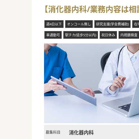
■地域における高齢化や幅広い
【消化器内科/業務内容は相
■今後さらに注力していく訪問
■既存の常勤医師における負担
週4日以下
オンコール無し
研究支援(学会費補助)
在
車通勤可
駅チカ(徒歩5分以内)
祝日休み
内視鏡検査
消化器内科
募集科目