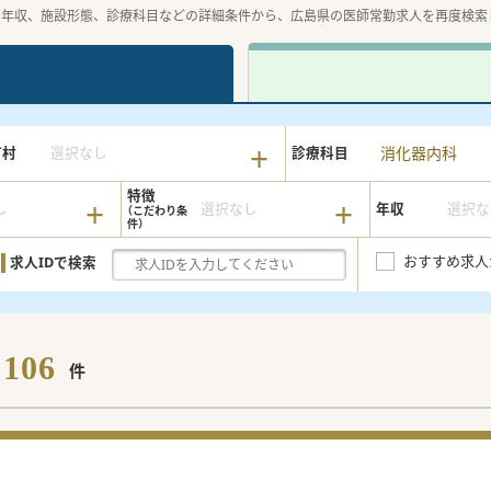
や年収、施設形態、診療科目などの詳細条件から、広島県の医師常勤求人を再度検索
消化器内科
町村
選択なし
診療科目
特徴
し
選択なし
年収
選択な
おすすめ求人
求人IDで検索
106
件