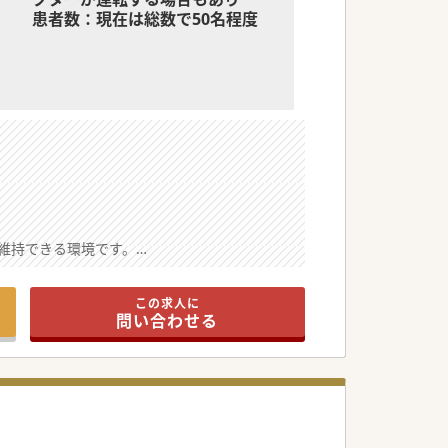
患者数：現在は総数で50名程度
維持できる環境です。
な負担なく通っていただけます。
トに診療へ専念できます。
この求人に
問い合わせる
寧に診療していただきます。
疾患含む）の全身管理を担っていただきます。
在宅療養を支えていきます。