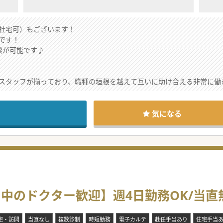
社宅可）もございます！
です！
談が可能です♪
スタッフが揃っており、職種の垣根を越えて互いに助け合える非常に働
お人柄で、患者様一人ひとりに寄り添う医療を大切にされており、医師同
広い層の患者様が来院され、地域に根差したアットホームで穏やかな空
気になる
外来を担当し、地域のかかりつけ医として風邪から生活習慣病まで幅広
床を含む20名程度を受け持ち、主治医として退院支援や終末期医療ま
組み、施設や居宅を定期的に巡回することで、通院困難な高齢患者様の
退されたことに伴い、診療体制を維持しつつ更なる質の向上を図るため
て中のドクター歓迎】週4日勤務OK/当直
、地域における訪問診療へのニーズが急増しており、応需体制を強化す
手に担っておりますが、将来を見据えて業務を分担し、持続可能な診療
宅・訪問
当直なし
複数診制
時短勤務
電子カルテ
赴任手当あり
住宅手当