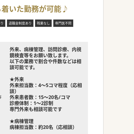
な増員募集です。
ち着いた勤務が可能♪
内科医を求めております。
医療の継続を目指しています。
あり
退職金制度あり
残業なし
専門医不問
外来、病棟管理、訪問診療、内視
鏡検査等をお願い致します。
以下の業務で割合や件数などは相
談可能です。
★外来
外来担当数：4～5コマ程度（応相
談）
外来患者数：15～20名/コマ
容
診療体制：1～2診制
専門外来も相談可能です
★病棟管理
病棟担当数：約20名（応相談）