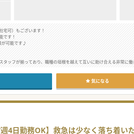
社宅可）もございます！
能です！
談が可能です♪
スタッフが揃っており、職種の垣根を越えて互いに助け合える非常に働
お人柄で、患者様一人ひとりに寄り添う医療を大切にされており、医師同
広い層の患者様が来院され、地域に根差したアットホームで穏やかな空
気になる
外来を担当し、地域のかかりつけ医として風邪から生活習慣病まで幅広
床を含む20名程度を受け持ち、主治医として退院支援や終末期医療ま
組み、施設や居宅を定期的に巡回することで、通院困難な高齢患者様の
退されたことに伴い、診療体制を維持しつつ更なる質の向上を図るため
/週4日勤務OK】救急は少なく落ち着い
、地域における訪問診療へのニーズが急増しており、応需体制を強化す