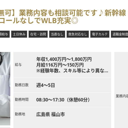
直無可】業務内容も相談可能です♪新幹
コールなしでWLB充実◎
額給与
土日休み
在宅・訪問
当直なし
救急対応なし
電子カルテ
退職金制
年収1,400万円～1,800万円
月給116万円～150万円
給与
※経験年数、スキル等により異なる
※上記は週5日勤務の場合
週4～5日
勤務日数
業務内
08:30～17:30（休憩60分）
勤務時間
広島県 福山市
勤務地