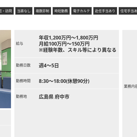
手に担っておりますが、将来を見据えて業務を分担し、持続可能な診療
宅・訪問
当直なし
複数診制
時短勤務
電子カルテ
赴任手当あり
住宅手当
年収1,200万円～1,800万円
月給100万円～150万円
給与
※経験年数、スキル等により異なる
週4～5日
勤務日数
8:30～18:00(休憩90分)
勤務時間
業務内
広島県 府中市
勤務地