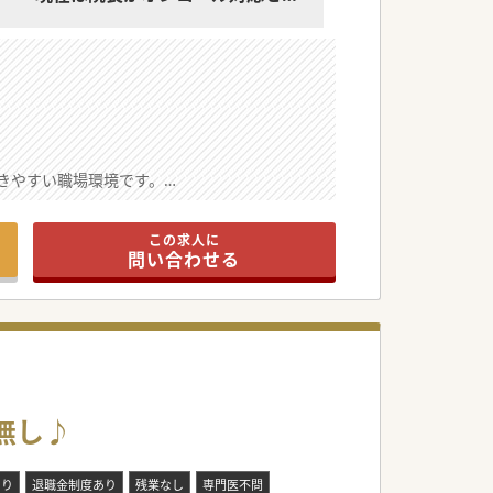
れています
訪問エリアは病院から車で20分程
度です
きやすい職場環境です。
士の相談もしやすいです。
気が院内に流れています。
この求人に
問い合わせる
い内科疾患を診察します。
で主体的に携わります。
健やかな生活を支えます。
新たな仲間を募ります。
無し♪
るための増員募集です。
体制の構築を目指します。
あり
退職金制度あり
残業なし
専門医不問