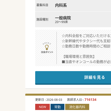
内科系
募集科目
一般病院
施設種別
20～99床
☆内科全般をご対応いただける
☆新幹線代やタクシー代も支給
☆勤務日数や勤務時間のご相談
【職場環境と雰囲気】
■当直やオンコールの勤務が必
■新幹線代やタクシー代の全額
■AI問診システムなどの医療
詳細を見る
【具体的な業務内容】
■週3コマ程度の一般内科およ
■病棟管理では急性期や地域包
■ご希望や適性に応じて施設へ
716134
更新日 :
2026-08-03
医師求人ID :
NEW
常勤
消化器内科
【募集背景】