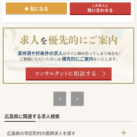
ず、週4日勤務の相談にも柔軟に対応するなど、高いQOLを
この求人に
維持できます。
気になる
問い合わせる
■非指定医が夜間当直に入る際には必ず指導医が並列で待機
するシステムが確立されており、若手も安心して実務に臨め
る風土です。
【具体的な業務内容】
■週に1コマから2コマ程度の専門外来を担当し、統合失調症
や各種アルコール・薬物依存症の患者様を一コマ20名程度を
診察いただきます。
■病棟管理では主治医制で平均30名程度を受け持ち、急性期
救急病棟から一般病棟にいたるまで一貫した治療をされてい
ます。
■年間約150件にのぼる措置入院の対応をはじめ、電気けい
れん療法などの高度な専門的治療の管理にも深く携わること
ができます。
【募集背景】
■精神科救急医療としての機能をさらに強化し、地域におけ
る精神科急性期医療のニーズへより強固に応えるための募集
です。
■指定医の資格取得後に次のステップへ進む医師が一定数い
るため、組織の若返りと将来を担う常勤体制の永続的な維持
を図りたいお考えです。
■多様化する依存症治療や児童思春期領域の受け入れ体制を
さらに拡充し、医師一人あたりの業務負担をバランスよく軽
減したいお考えです。
広島県に関連する求人検索
#秋入職可
広島県の市区町村の医師求人を探す