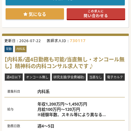
■スーパー救急でありながら残業に従事する医師は殆どおら
ず、週4日勤務の相談にも柔軟に対応するなど、高いQOLを
維持できます。
この求人に
■非指定医が夜間当直に入る際には必ず指導医が並列で待機
気になる
問い合わせる
するシステムが確立されており、若手も安心して実務に臨め
る風土です。
【募集背景】
■精神科救急医療センターとしての機能をさらに強化し、地
域における精神科急性期医療のニーズへより強固に応えるた
730117
更新日 :
めの募集です。
2026-07-22
医師求人ID :
■指定医の資格取得後に次のステップへ進む医師が一定数い
るため、組織の若返りと将来を担う常勤体制の永続的な維持
常勤
内科系
を図りたいお考えです。
■多様化する依存症治療や児童思春期領域の受け入れ体制を
【内科系/週4日勤務も可能/当直無し・オンコール無
さらに拡充し、医師一人あたりの業務負担をバランスよく軽
し】精神科の内科コンサル求人です♪
減したい意図もございます。
【具体的な医療機関情報】
週4日以下
オンコール無し
研究支援(学会費補助)
当直なし
電子カルテ
■総病床数300床以上を擁し、常時90％以上の高い病床稼働
率を誇る、広島県西部を代表する精神科スーパー救急の中核
病院です。
■アルコールや薬物中毒の指定医療機関であるほか、年間約
内科系
募集科目
450例のECT実績を持つなど、先進的かつ包括的な設備が整
っています。
■最寄りの駅から徒歩10分程度と近いですが、マイカー通勤
年収1,200万円～1,450万円
ももちろん可能で、託児所も備えているような医療機関で
月給100万円～120万円
給与
す。
※経験年数、スキル等により異なる
#秋入職可
上記は週5日勤務の場合
週4～5日
勤務日数