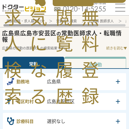
電話でのお問い合わせ：平日9:30-19:00
求
気
閲
無
医師転職・求人募集TOP
常勤求人検索
広島県 医師求人
広
広島県広島市安芸区
常勤医師求人・転職情
の
人
に
覧
料
報
広島県の常勤の医師求人の検索結果です。
...
続きを読む▼
検
な
履
登
常勤
非常勤
広島県
勤務地
索
る
歴
録
広島市安芸区
市区町村
選択なし
診療科目