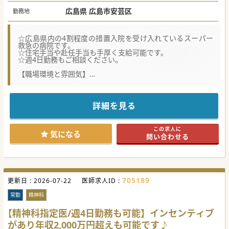
広島県 広島市安芸区
勤務地
☆広島県内の4割程度の措置入院を受け入れているスーパー
救急の病院です。
☆住宅手当や赴任手当も手厚く支給可能です。
☆週4日勤務もご相談ください。
【職場環境と雰囲気】
■精神科常勤医は30代から50代の活気ある世代が中心であ
り、他科の医師に対しても大変お話しやすく温かな風土が根
付いています。
■週4日勤務の相談が可能であることに加え、残業する医師
詳細を見る
も殆どおらず、個々の理想とするワークライフバランスを実
現できます。
■全職種の採用を担う非常に丁寧な担当者が在籍しており、
この求人に
入職時の不安や疑問に対しても誠実かつ柔軟にサポートする
気になる
問い合わせる
体制です。
【具体的な業務内容】
■週に1コマ程度の一般内科外来を担当し、一コマあたり平
均5名から10名程度の患者様に対して丁寧な診察を行ってい
ただきます。
705189
更新日 :
■病棟管理では精神科病棟における内科コンサルを主軸と
2026-07-22
医師求人ID :
し、患者様の既往歴の評価や入院加療の可否判断などを行っ
ていただきます。
常勤
精神科
■アルコール等の依存症や慢性期特有の内科合併症の管理を
担いますが、当直や夜間のオンコール対応は求められませ
【精神科指定医/週4日勤務も可能】インセンティブ
ん。
があり年収2,000万円超えも可能です♪