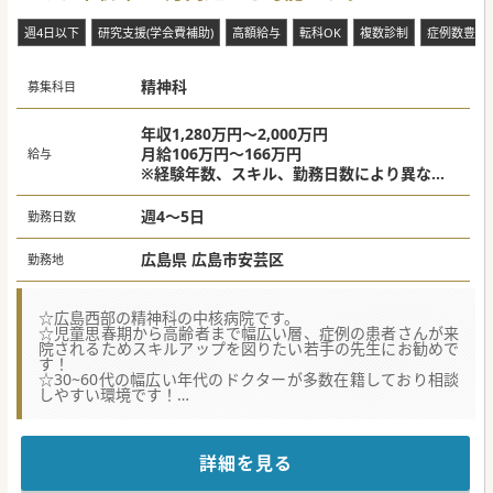
【具体的な医療機関情報】
■総病床数300床以上を擁し、常時90％以上の高い病床稼働
週4日以下
研究支援(学会費補助)
高額給与
転科OK
複数診制
症例数豊富
率を推移する、広島県西部を代表する精神科スーパー救急の
拠点病院です。
■アルコールや薬物などの各種依存症治療の指定病院でもあ
り、多様な精神疾患の急性期から療養までを一貫して担う施
精神科
募集科目
設です。
■最寄りの駅から徒歩約10分程度と近く、もちろんマイカー
通勤も可能であり、住宅手当や赴任手当などの福利厚生も大
年収1,280万円～2,000万円
変手厚いです。
月給106万円～166万円
給与
※経験年数、スキル、勤務日数により異なる
#秋入職可
週4日：年収1,280万円～
週5日：年収1,600万円～
週4～5日
勤務日数
＊当直代は別途支給 平日60,000円/回
広島県 広島市安芸区
勤務地
☆広島西部の精神科の中核病院です。
☆児童思春期から高齢者まで幅広い層、症例の患者さんが来
院されるためスキルアップを図りたい若手の先生にお勧めで
す！
☆30~60代の幅広い年代のドクターが多数在籍しており相談
しやすい環境です！
【職場環境と雰囲気】
■30歳代から60歳代の幅広い年代の医師が多数在籍してお
り、診療上の悩みも気兼ねなく相談し合える大変風通しの良
詳細を見る
い環境です。
■スーパー救急でありながら残業に従事する医師は殆どおら