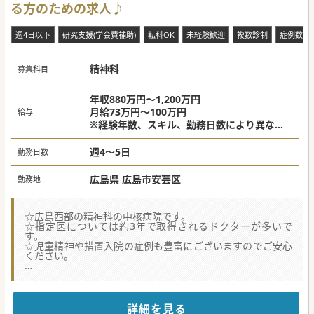
る方のための求人♪
週4日以下
研究支援(学会費補助)
転科OK
未経験歓迎
複数診制
症例数豊
精神科
募集科目
年収880万円～1,200万円
月給73万円～100万円
給与
※経験年数、スキル、勤務日数により異なる
週4日：年収880万円
週5日：年収1,100万円～
週4～5日
勤務日数
＊当直代は別途支給 平日30,000円～40,000
円/回
広島県 広島市安芸区
勤務地
☆広島西部の精神科の中核病院です。
☆指定医については約3年で取得されるドクターが多いで
す。
☆児童精神や措置入院の症例も豊富にございますのでご安心
ください。
【職場環境と雰囲気】
■30歳代から60歳代の幅広い年代の医師が多数在籍してお
り、診療上の悩みも気兼ねなく相談し合える大変風通しの良
い環境です。
詳細を見る