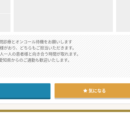
訪問診療とオンコール待機をお願いします
者様がおり、どちらもご担当いただきます。
一人一人の患者様と向き合う時間が取れます。
愛知県からのご通勤も歓迎いたします。
セージ★☆
護施設を運営しております。
っておりますが、今回訪問診療部門の登録患者様の増加に伴う増員募集
気になる
00万円以上支給可能です。
由でのオンコール待機の免除は可能です。
わせください。