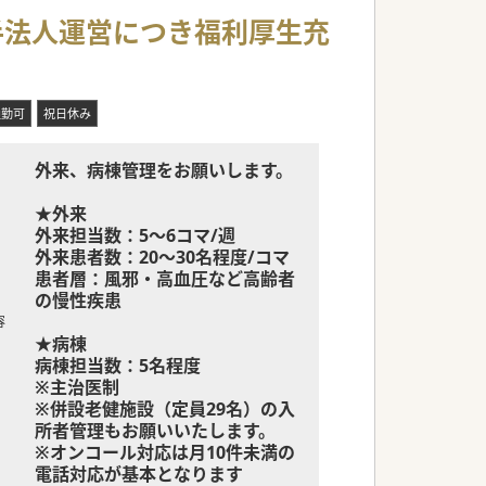
手法人運営につき福利厚生充
通勤可
祝日休み
外来、病棟管理をお願いします。
★外来
外来担当数：5～6コマ/週
外来患者数：20～30名程度/コマ
患者層：風邪・高血圧など高齢者
の慢性疾患
容
★病棟
病棟担当数：5名程度
※主治医制
※併設老健施設（定員29名）の入
所者管理もお願いいたします。
※オンコール対応は月10件未満の
電話対応が基本となります