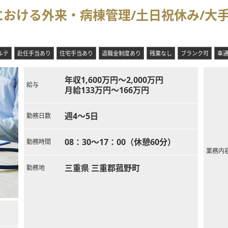
おける外来・病棟管理/土日祝休み/大
ルテ
赴任手当あり
住宅手当あり
退職金制度あり
残業なし
ブランク可
車
年収1,600万円～2,000万円
給与
月給133万円～166万円
週4～5日
勤務日数
08：30～17：00（休憩60分）
勤務時間
業務内
三重県 三重郡菰野町
勤務地