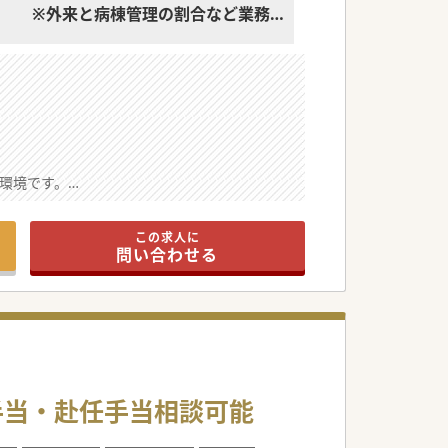
※外来と病棟管理の割合など業務
内容の相談可能
環境です。
です。
ます。
この求人に
問い合わせる
。
ます。
ます。
です。
手当・赴任手当相談可能
利です。
できます。