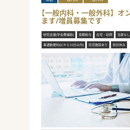
【一般内科・一般外科】オン
ます/増員募集です
研究支援(学会費補助)
高額給与
在宅・訪問
当直なし
車通勤便利(ICから10分以内)
託児施設あり
祝日休み