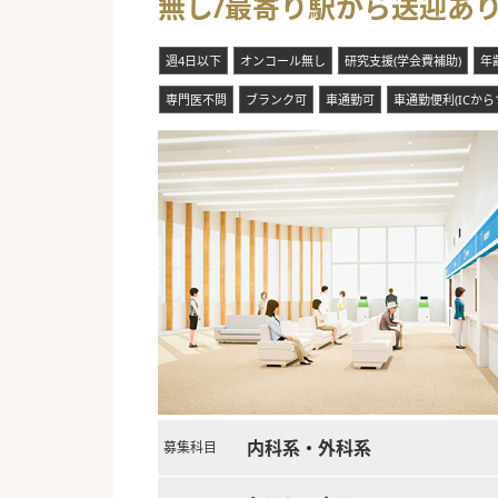
無し/最寄り駅から送迎あ
週4日以下
オンコール無し
研究支援(学会費補助)
年
専門医不問
ブランク可
車通勤可
車通勤便利(ICから
内科系・外科系
募集科目