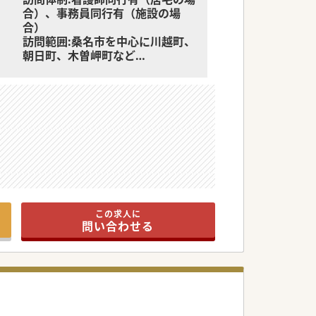
合）、事務員同行有（施設の場
合）
訪問範囲:桑名市を中心に川越町、
朝日町、木曽岬町など
緊急往診の頻度:1ヵ月5件程度
★オンコール
当番制・平日週1回、週末月1回を
基本となりますが、子育て中など
家族の看護・介護事由による免除
は可能です
1stコール：看護師
待機場所：自宅
出動方法：自家用車
看取り：月5件程度
この求人に
です。
問い合わせる