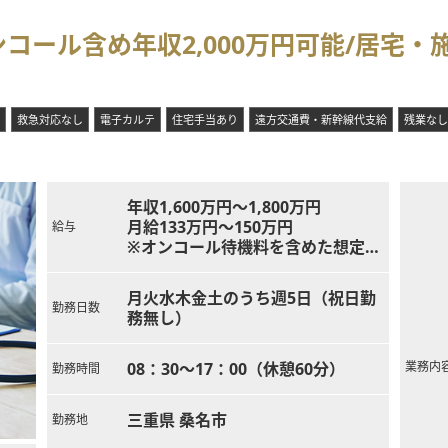
コール含め年収2,000万円可能/居宅
救急対応なし
電子カルテ
住宅手当あり
遠方交通費・新幹線代支給
残業なし
年収1,600万円～1,800万円
月給133万円～150万円
給与
※オンコール待機料を含めた想定年
収
年収1,900万円～2,100万円＋出動
月火水木金土のうち週5日（祝日勤
インセンティブ
勤務日数
務無し）
※出動インセンティブ
1晩で1回目の出動は20,000円、2回
目以降は5,000円
08：30～17：00（休憩60分）
業務内
勤務時間
三重県 桑名市
勤務地