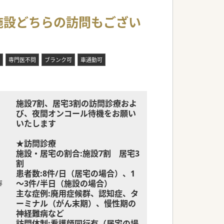
・施設どちらの訪問もござい
専門医不問
ブランク可
車通勤可
施設7割、居宅3割の訪問診療およ
び、夜間オンコール待機をお願い
いたします
★訪問診療
施設・居宅の割合:施設7割 居宅3
割
患者数:8件/日（居宅の場合）、1
～3件/半日（施設の場合）
容
主な症例:廃用症候群、認知症、タ
ーミナル（がん末期）、慢性期の
神経難病など
訪問体制:看護師同行有（居宅の場