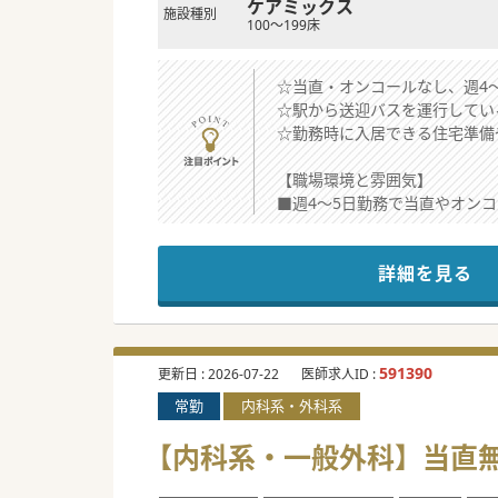
ケアミックス
施設種別
100～199床
☆当直・オンコールなし、週4
☆駅から送迎バスを運行してい
☆勤務時に入居できる住宅準備
【職場環境と雰囲気】
■週4～5日勤務で当直やオン
■託児施設が完備されており、
■研究支援や学会費補助の制度
詳細を見る
【具体的な業務内容】
■外来に関しては、主に高齢者
■療養病棟において平均50名
■救急対応や当直業務が一切な
591390
更新日 :
2026-07-22
医師求人ID :
常勤
内科系・外科系
【具体的な医療機関情報】
■約200床の療養病棟をメイ
【内科系・一般外科】当直無
■最寄り駅から送迎バスが運行
■他県からの赴任手当や単身用