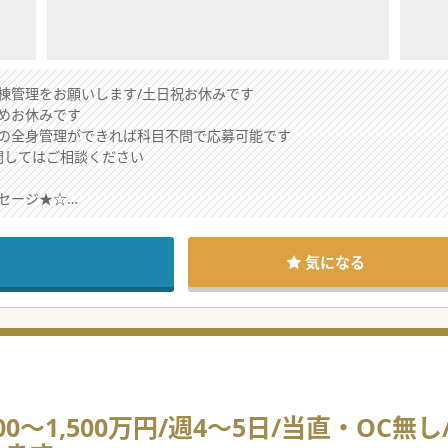
棟管理をお願いします/土日祝お休みです
めお休みです
の全身管理ができれば科目不問で応募可能です
関してはご相談ください
セージ★☆
復期、慢性期、健診、在宅、福祉の領域で複数の医療機関・施設を運営
ける募集となります。
を支えていただける先生を探しております。
気になる
ましたらお気軽にご相談ください。
0～1,500万円/週4～5日/当直・OC無