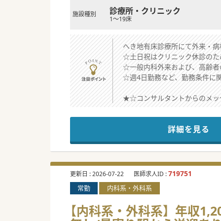
診療所・クリニック
施設種別
1～19床
へき地有床診療所にて外来・病
☆土日祝はクリニック休診のた
☆一般内科外来および、高齢者
☆週4日勤務など、勤務条件に
★☆コンサルタントからのメッ
法人は三重県内で急性期から回
海にほど近いへき地診療所にお
詳細を見る
総合診療科医としてともに地域
少しでもご興味お持ちいただけ
#秋入職可
719751
更新日 :
2026-07-22
医師求人ID :
常勤
内科系・外科系
【内科系・外科系】年収1,20