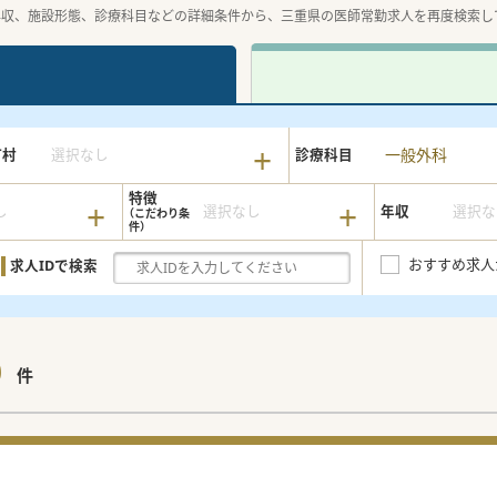
年収、施設形態、診療科目などの詳細条件から、三重県の医師常勤求人を再度検索し
一般外科
町村
選択なし
診療科目
特徴
し
選択なし
年収
選択な
おすすめ求人
求人IDで検索
9
件