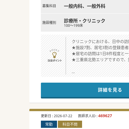
一般内科、一般外科
募集科目
診療所・クリニック
施設種別
100～199床
クリニックにおける、日中の
★施設7割、居宅3割の登録患
★居宅の訪問は1日8件程度と
★三重県北勢エリアですので、
★☆コンサルタントからのメッ
三重県に病院・クリニック、介
詳細を見る
クリニックとして外来診療も行
オンコール待機を含め年収2,0
子育て中や家族の看護・介護事
往診同行などお気軽にお問い合
469627
更新日 :
2026-07-22
医師求人ID :
#秋入職可
常勤
科目不問