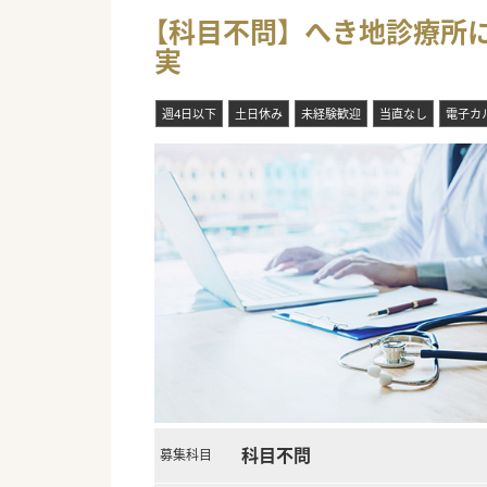
【科目不問】へき地診療所に
実
週4日以下
土日休み
未経験歓迎
当直なし
電子カ
科目不問
募集科目