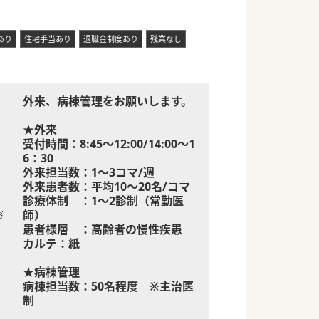
あり
住宅手当あり
退職金制度あり
残業なし
外来、病棟管理をお願いします。
★外来
受付時間：8:45～12:00/14:00～1
6：30
外来担当数：1～3コマ/週
外来患者数：平均10～20名/コマ
診療体制 ：1～2診制（常勤医
師）
容
患者様層 ：高齢者の慢性疾患
カルテ：紙
★病棟管理
病棟担当数：50名程度 ※主治医
制