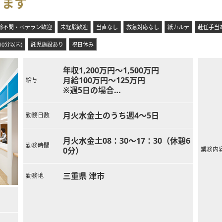
ります
齢不問・ベテラン歓迎
未経験歓迎
当直なし
救急対応なし
紙カルテ
赴任手当
10分以内)
託児施設あり
祝日休み
年収1,200万円～1,500万円
月給100万円～125万円
給与
※週5日の場合
※スキルや経験により決定
月火水金土のうち週4～5日
勤務日数
月火水金土08：30～17：30（休憩6
勤務時間
0分）
業務内
三重県 津市
勤務地