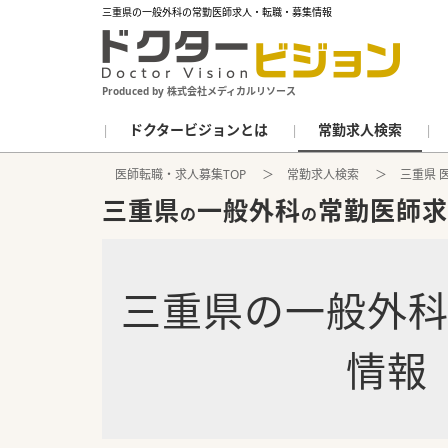
三重県の一般外科の常勤医師求人・転職・募集情報
Produced by 株式会社メディカルリソース
ドクタービジョンとは
常勤求人検索
医師転職・求人募集TOP
常勤求人検索
三重県 
三重県
一般外科
常勤医師求
の
の
三重県
の
一般外
情報