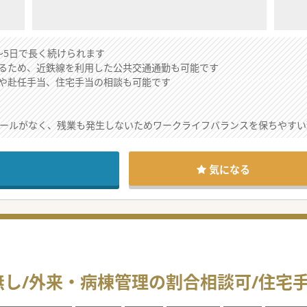
～5日で長く続けられます
るため、近鉄線を利用した公共交通通勤も可能です
や赴任手当、住宅手当の相談も可能です
コールがなく、残業も発生しないためワークライフバランスを保ちやすい
育児中の医師やブランクがある方でも安心して長く働き続けられる職場
が整っており、無理のない勤務環境の中で自身のスキル向上を追求でき
気になる
の慢性疾患を対象とした一般外来を週に1～3コマ担当していただきます
の患者を主治医制で担当し、落ち着いた環境で丁寧な病棟管理業務を担い
いため、オンオフのメリハリをつけてプライベートの時間を大事にでき
ンとし、急性期後の後方支援を担う地域に密着したケアミックス型の病院
し/外来・病棟管理の割合相談可/住宅
しているほか、高速道路のインターチェンジから10分以内で車通勤も便
・世帯用の入居可能な住宅が準備されており、遠方からの移住者も安心