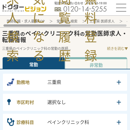
電話でのお問い合わせ：平日9:30-19:00
人
に
覧
料
医師転職・求人募集TOP
常勤求人検索
三重県 医師求人
ペ
検
な
履
登
三重県
ペインクリニック科
常勤医師求人・
の
の
転職情報
三重県のペインクリニック科の常勤の医師
...
続きを読む▼
索
る
歴
録
常勤
非常勤
三重県
勤務地
選択なし
市区町村
ペインクリニック科
診療科目